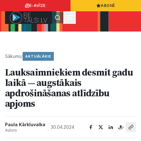
E-AVĪZE
ABONĒ
Ielogoties
Ziņo
App Store
Google Play
Sākums
/
AKTUĀLĀKIE
Lauksaimniekiem desmit gadu
Ziņas
laikā — augstākais
apdrošināšanas atlīdzību
Sabiedrība
apjoms
Dzīvesstils
Paula Kārkluvalka
30.04.2024
Autors
Sports