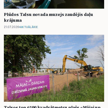
Plūdos Talsu novada muzejs zaudējis daļu
krājuma
21.07.2026
AKTUĀLĀKIE
Talsos top 6500 kvadrātmetru plašs «Mājai un