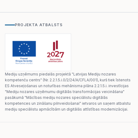
PROJEKTA ATBALSTS
Mediju uzņēmums piedalās projektā "Latvijas Mediju nozares
kompetenču centrs" (Nr. 2.2.1.5.i.0/2/24/A/CFLA/001), kurš tiek īstenots
ES Atveseļošanas un noturības mehānisma plāna 2.2.1.5.i. investīcijas
"Mediju nozares uzņēmumu digitālās transformācijas veicināšana"
pasākumā "Mācības mediju nozares speciālistu digitālās
kompetences un zināšanu pilnveidošanai" ietvaros un saņem atbalstu
mediju speciālistu apmācībām un digitālās attīstības modernizācijai.