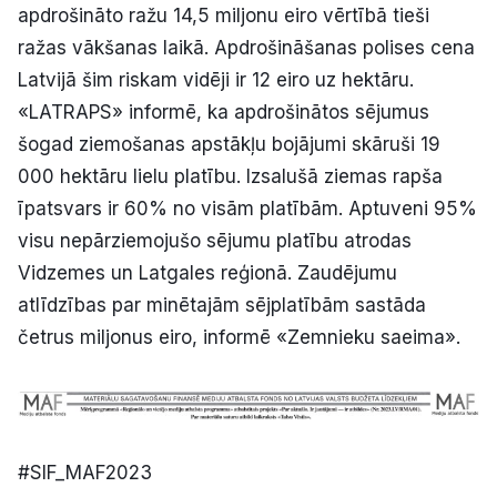
apdrošināto ražu 14,5 miljonu eiro vērtībā tieši
ražas vākšanas laikā. Apdrošināšanas polises cena
Latvijā šim riskam vidēji ir 12 eiro uz hektāru.
«LATRAPS» informē, ka apdrošinātos sējumus
šogad ziemošanas apstākļu bojājumi skāruši 19
000 hektāru lielu platību. Izsalušā ziemas rapša
īpatsvars ir 60% no visām platībām. Aptuveni 95%
visu nepārziemojušo sējumu platību atrodas
Vidzemes un Latgales reģionā. Zaudējumu
atlīdzības par minētajām sējplatībām sastāda
četrus miljonus eiro, informē «Zemnieku saeima».
#SIF_MAF2023