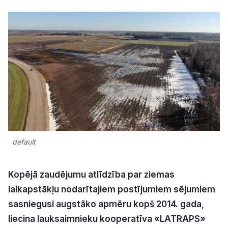
Kultūra
Bizness
Video
Vieta
default
Sludinājumi
Kopējā zaudējumu atlīdzība par ziemas
Pasākumi
laikapstākļu nodarītajiem postījumiem sējumiem
sasniegusi augstāko apmēru kopš 2014. gada,
Reklāma
liecina lauksaimnieku kooperatīva «LATRAPS»