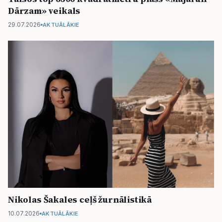
Dārzam» veikals
29.07.2026
AKTUĀLĀKIE
Nikolas Šakales ceļš žurnālistikā
10.07.2026
AKTUĀLĀKIE