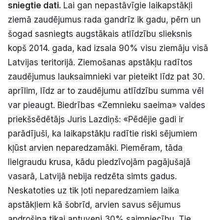
sniegtie dati.
Lai gan nepastāvīgie laikapstākļi
Politiskā reklāma
ziemā zaudējumus rada gandrīz ik gadu, pērn un
šogad sasniegts augstākais atlīdzību slieksnis
Par mums
kopš 2014. gada, kad izsala 90% visu ziemāju visā
Kontakti
Latvijas teritorijā. Ziemošanas apstākļu radītos
zaudējumus lauksaimnieki var pieteikt līdz pat 30.
Ziņo redakcijai
aprīlim, līdz ar to zaudējumu atlīdzību summa vēl
var pieaugt. Biedrības «Zemnieku saeima» valdes
priekšsēdētājs Juris Lazdiņš: «Pēdējie gadi ir
Facebook
Instagram
YouTube
parādījuši, ka laikapstākļu radītie riski sējumiem
kļūst arvien neparedzamāki. Piemēram, tāda
E-avīze
Abonē
lielgraudu krusa, kādu piedzīvojām pagājušajā
vasarā, Latvijā nebija redzēta simts gadus.
Neskatoties uz tik ļoti neparedzamiem laika
apstākļiem kā šobrīd, arvien savus sējumus
apdrošina tikai aptuveni 30% saimniecību. Tie