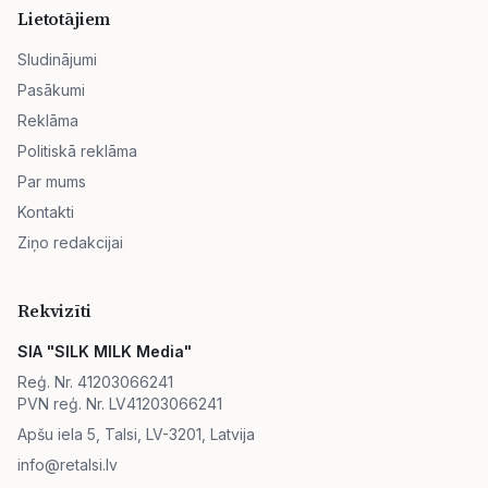
Lietotājiem
Sludinājumi
Pasākumi
Reklāma
Politiskā reklāma
Par mums
Kontakti
Ziņo redakcijai
Rekvizīti
SIA "SILK MILK Media"
Reģ. Nr. 41203066241
PVN reģ. Nr. LV41203066241
Apšu iela 5, Talsi, LV-3201, Latvija
info@retalsi.lv