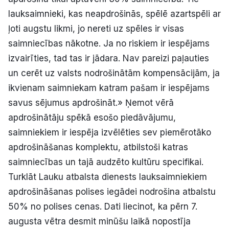
lauksaimnieki, kas neapdrošinās, spēlē azartspēli ar
ļoti augstu likmi, jo nereti uz spēles ir visas
saimniecības nākotne. Ja no riskiem ir iespējams
izvairīties, tad tas ir jādara. Nav pareizi paļauties
un cerēt uz valsts nodrošinātām kompensācijām, ja
ikvienam saimniekam katram pašam ir iespējams
savus sējumus apdrošināt.» Ņemot vērā
apdrošinātāju spēkā esošo piedāvājumu,
saimniekiem ir iespēja izvēlēties sev piemērotāko
apdrošināšanas komplektu, atbilstoši katras
saimniecības un tajā audzēto kultūru specifikai.
Turklāt Lauku atbalsta dienests lauksaimniekiem
apdrošināšanas polises iegādei nodrošina atbalstu
50% no polises cenas. Dati liecinot, ka pērn 7.
augusta vētra desmit minūšu laikā nopostīja