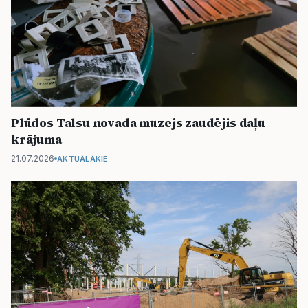
Plūdos Talsu novada muzejs zaudējis daļu
krājuma
21.07.2026
AKTUĀLĀKIE