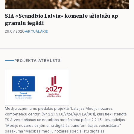
SIA «Scandbio Latvia» komentē ažiotāžu ap
granulu iegādi
29.07.2026
AKTUĀLĀKIE
PROJEKTA ATBALSTS
Mediju uzņēmums piedalās projektā "Latvijas Mediju nozares
kompetenču centrs" (Nr. 2.2.1.5.i.0/2/24/A/CFLA/001), kurš tiek īstenots
ES Atveseļošanas un noturības mehānisma plāna 2.2.1.5.i. investīcijas
"Mediju nozares uzņēmumu digitālās transformācijas veicināšana"
pasākumā "Mācības mediju nozares speciālistu digitālās