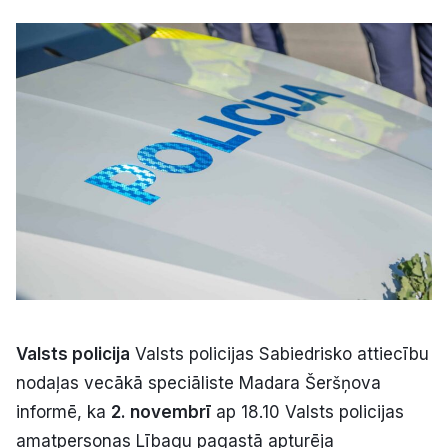
Kultūra
Bizness
Video
Vieta
Sludinājumi
Valsts policija
Valsts policijas Sabiedrisko attiecību
Pasākumi
nodaļas vecākā speciāliste Madara Šeršņova
informē, ka
2. novembrī
ap 18.10 Valsts policijas
Reklāma
amatpersonas Lībagu pagastā apturēja