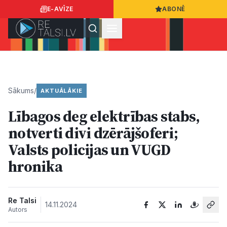
E-AVĪZE
ABONĒ
Ielogoties
Ziņo
App Store
Google Play
Sākums
/
AKTUĀLĀKIE
Lībagos deg elektrības stabs,
Ziņas
notverti divi dzērājšoferi;
Valsts policijas un VUGD
Sabiedrība
hronika
Dzīvesstils
Re Talsi
14.11.2024
Autors
Sports