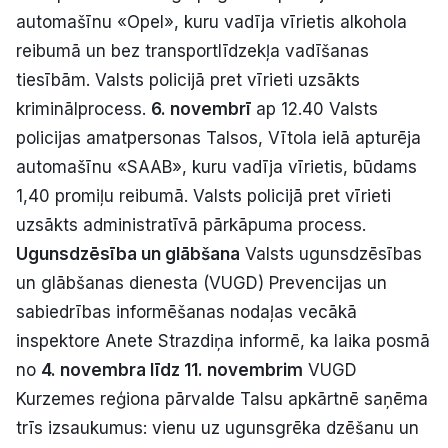
automašīnu «Opel», kuru vadīja vīrietis alkohola
Politiskā reklāma
reibumā un bez transportlīdzekļa vadīšanas
Par mums
tiesībām. Valsts policijā pret vīrieti uzsākts
kriminālprocess.
6. novembrī
ap 12.40 Valsts
Kontakti
policijas amatpersonas Talsos, Vītola ielā apturēja
automašīnu «SAAB», kuru vadīja vīrietis, būdams
Ziņo redakcijai
1,40 promiļu reibumā. Valsts policijā pret vīrieti
uzsākts administratīvā pārkāpuma process.
Ugunsdzēsība un glābšana
Valsts ugunsdzēsības
Facebook
Instagram
YouTube
un glābšanas dienesta (VUGD) Prevencijas un
sabiedrības informēšanas nodaļas vecākā
E-avīze
Abonē
inspektore Anete Strazdiņa informē, ka laika posmā
no
4. novembra līdz 11. novembrim
VUGD
Kurzemes reģiona pārvalde Talsu apkārtnē saņēma
trīs izsaukumus: vienu uz ugunsgrēka dzēšanu un