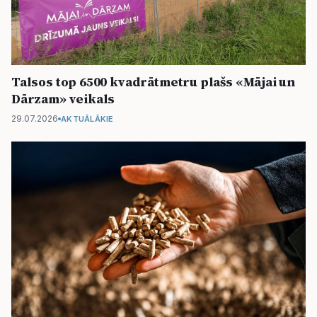
Talsos top 6500 kvadrātmetru plašs «Mājai un
Dārzam» veikals
29.07.2026
AKTUĀLĀKIE