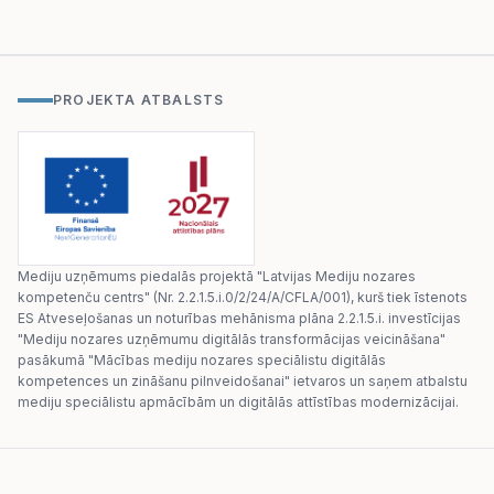
PROJEKTA ATBALSTS
Mediju uzņēmums piedalās projektā "Latvijas Mediju nozares
kompetenču centrs" (Nr. 2.2.1.5.i.0/2/24/A/CFLA/001), kurš tiek īstenots
ES Atveseļošanas un noturības mehānisma plāna 2.2.1.5.i. investīcijas
"Mediju nozares uzņēmumu digitālās transformācijas veicināšana"
pasākumā "Mācības mediju nozares speciālistu digitālās
kompetences un zināšanu pilnveidošanai" ietvaros un saņem atbalstu
mediju speciālistu apmācībām un digitālās attīstības modernizācijai.