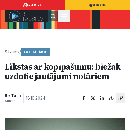
E-AVĪZE
ABONĒ
Ielogoties
Ziņo
App Store
Google Play
Sākums
/
AKTUĀLĀKIE
Likstas ar kopīpašumu: biežāk
Ziņas
uzdotie jautājumi notāriem
Sabiedrība
Re Talsi
18.10.2024
Autors
Dzīvesstils
Sports