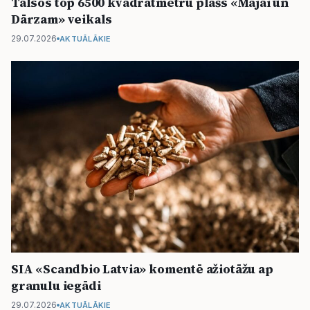
Talsos top 6500 kvadrātmetru plašs «Mājai un
Dārzam» veikals
29.07.2026
AKTUĀLĀKIE
SIA «Scandbio Latvia» komentē ažiotāžu ap
granulu iegādi
29.07.2026
AKTUĀLĀKIE