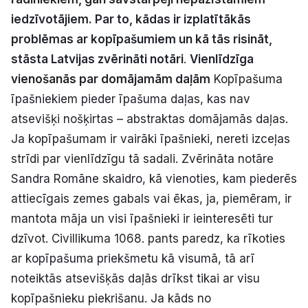
Politiskā reklāma
iedzīvotājiem. Par to, kādas ir izplatītākās
problēmas ar kopīpašumiem un kā tās risināt,
Par mums
stāsta Latvijas zvērināti notāri
.
Vienlīdzīga
vienošanās par domājamām daļām
Kopīpašuma
Kontakti
īpašniekiem pieder īpašuma daļas, kas nav
atsevišķi nošķirtas – abstraktas domājamās daļas.
Ziņo redakcijai
Ja kopīpašumam ir vairāki īpašnieki, nereti izceļas
strīdi par vienlīdzīgu tā sadali. Zvērināta notāre
Facebook
Instagram
YouTube
Sandra Romāne skaidro, kā vienoties, kam piederēs
attiecīgais zemes gabals vai ēkas, ja, piemēram, ir
E-avīze
Abonē
mantota māja un visi īpašnieki ir ieinteresēti tur
dzīvot. Civillikuma 1068. pants paredz, ka rīkoties
ar kopīpašuma priekšmetu kā visumā, tā arī
noteiktās atsevišķās daļās drīkst tikai ar visu
kopīpašnieku piekrišanu. Ja kāds no