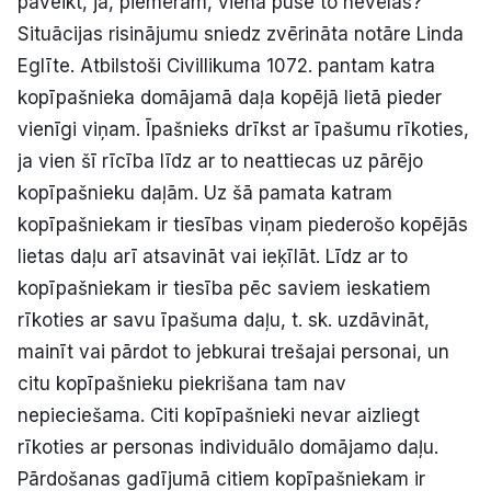
paveikt, ja, piemēram, viena puse to nevēlas?
Situācijas risinājumu sniedz zvērināta notāre Linda
Eglīte. Atbilstoši Civillikuma 1072. pantam katra
kopīpašnieka domājamā daļa kopējā lietā pieder
vienīgi viņam. Īpašnieks drīkst ar īpašumu rīkoties,
ja vien šī rīcība līdz ar to neattiecas uz pārējo
kopīpašnieku daļām. Uz šā pamata katram
kopīpašniekam ir tiesības viņam piederošo kopējās
lietas daļu arī atsavināt vai ieķīlāt. Līdz ar to
kopīpašniekam ir tiesība pēc saviem ieskatiem
rīkoties ar savu īpašuma daļu, t. sk. uzdāvināt,
mainīt vai pārdot to jebkurai trešajai personai, un
citu kopīpašnieku piekrišana tam nav
nepieciešama. Citi kopīpašnieki nevar aizliegt
rīkoties ar personas individuālo domājamo daļu.
Pārdošanas gadījumā citiem kopīpašniekam ir