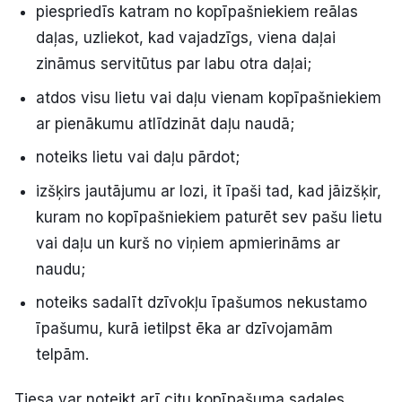
piespriedīs katram no kopīpašniekiem reālas
daļas, uzliekot, kad vajadzīgs, viena daļai
zināmus servitūtus par labu otra daļai;
atdos visu lietu vai daļu vienam kopīpašniekiem
ar pienākumu atlīdzināt daļu naudā;
noteiks lietu vai daļu pārdot;
izšķirs jautājumu ar lozi, it īpaši tad, kad jāizšķir,
kuram no kopīpašniekiem paturēt sev pašu lietu
vai daļu un kurš no viņiem apmierināms ar
naudu;
noteiks sadalīt dzīvokļu īpašumos nekustamo
īpašumu, kurā ietilpst ēka ar dzīvojamām
telpām.
Tiesa var noteikt arī citu kopīpašuma sadales