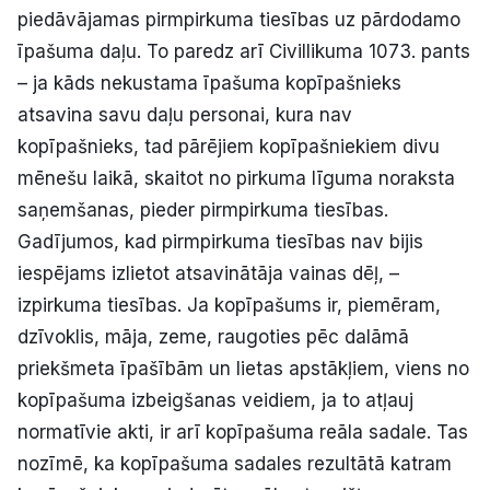
piedāvājamas pirmpirkuma tiesības uz pārdodamo
īpašuma daļu. To paredz arī Civillikuma 1073. pants
– ja kāds nekustama īpašuma kopīpašnieks
atsavina savu daļu personai, kura nav
kopīpašnieks, tad pārējiem kopīpašniekiem divu
mēnešu laikā, skaitot no pirkuma līguma noraksta
saņemšanas, pieder pirmpirkuma tiesības.
Gadījumos, kad pirmpirkuma tiesības nav bijis
iespējams izlietot atsavinātāja vainas dēļ, –
izpirkuma tiesības. Ja kopīpašums ir, piemēram,
dzīvoklis, māja, zeme, raugoties pēc dalāmā
priekšmeta īpašībām un lietas apstākļiem, viens no
kopīpašuma izbeigšanas veidiem, ja to atļauj
normatīvie akti, ir arī kopīpašuma reāla sadale. Tas
nozīmē, ka kopīpašuma sadales rezultātā katram