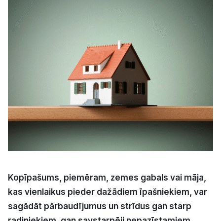
Kultūra
Bizness
Video
Vieta
Sludinājumi
Kopīpašums, piemēram, zemes gabals vai māja,
Pasākumi
kas vienlaikus pieder dažādiem īpašniekiem, var
sagādāt pārbaudījumus un strīdus gan starp
Reklāma
radiniekiem, gan savstarpēji nepazīstamiem