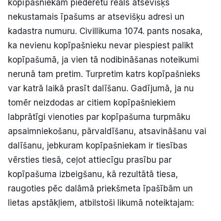
kopīpašniekam piederētu reāls atsevišķs
nekustamais īpašums ar atsevišķu adresi un
kadastra numuru. Civillikuma 1074. pants nosaka,
ka nevienu kopīpašnieku nevar piespiest palikt
kopīpašumā, ja vien tā nodibināšanas noteikumi
nerunā tam pretim. Turpretim katrs kopīpašnieks
var katrā laikā prasīt dalīšanu. Gadījumā, ja nu
tomēr neizdodas ar citiem kopīpašniekiem
labprātīgi vienoties par kopīpašuma turpmāku
apsaimniekošanu, pārvaldīšanu, atsavināšanu vai
dalīšanu, jebkuram kopīpašniekam ir tiesības
vērsties tiesā, ceļot attiecīgu prasību par
kopīpašuma izbeigšanu, kā rezultātā tiesa,
raugoties pēc dalāmā priekšmeta īpašībām un
lietas apstākļiem, atbilstoši likumā noteiktajam: