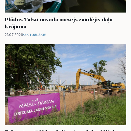
Plūdos Talsu novada muzejs zaudējis daļu
krājuma
21.07.2026
AKTUĀLĀKIE