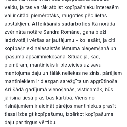
veidu, ja tas vairāk atbilst kopīpašnieku interesēm
vai ir citādi piemērotāks, raugoties pēc lietas
apstākļiem.
Atteikšanās sadarboties
Kā norāda
zvērināta notāre Sandra Romāne, gana bieži
iedzīvotāji vēršas ar jautājumu – ko iesākt, ja citi
kopīpašnieki neiesaistās lēmuma pieņemšanā un
īpašuma apsaimniekošanā. Situācija, kad,
piemēram, mantinieks ir pieteicies uz savu
mantojuma daļu un tālāk neliekas ne zinis, pārējiem
mantiniekiem ir diezgan sarežģīta un apgrūtinoša.
Arī šādā gadījumā vienošanās, visticamāk, būs
jārisina tiesā prasības kārtībā. Viens no
risinājumiem ir aicināt pārējos mantiniekus prasīt
tiesai izbeigt kopīpašumu, izpērkot kopīpašuma
daļu par tirgus vērtību.