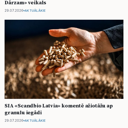
Dārzam» veikals
29.07.2026
AKTUĀLĀKIE
SIA «Scandbio Latvia» komentē ažiotāžu ap
granulu iegādi
29.07.2026
AKTUĀLĀKIE