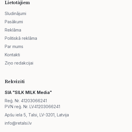
Lietotājiem
Sludinājumi
Pasākumi
Reklāma
Politiskā reklāma
Par mums
Kontakti
Ziņo redakcijai
Rekvizīti
SIA "SILK MILK Media"
Reģ. Nr. 41203066241
PVN reģ. Nr. LV41203066241
Apšu iela 5, Talsi, LV-3201, Latvija
info@retalsi.lv