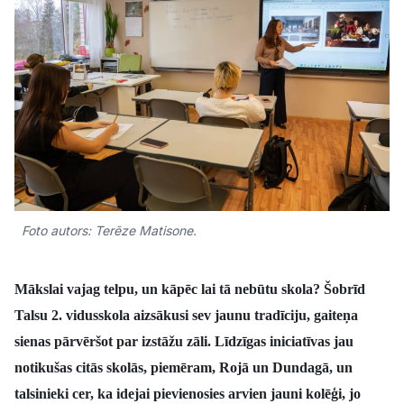
Kultūra
Bizness
Video
Vieta
Foto autors: Terēze Matisone.
Sludinājumi
Mākslai vajag telpu, un kāpēc lai tā nebūtu skola? Šobrīd
Talsu 2. vidusskola aizsākusi sev jaunu tradīciju, gaiteņa
Pasākumi
sienas pārvēršot par izstāžu zāli. Līdzīgas iniciatīvas jau
notikušas citās skolās, piemēram, Rojā un Dundagā, un
Reklāma
talsinieki cer, ka idejai pievienosies arvien jauni kolēģi, jo