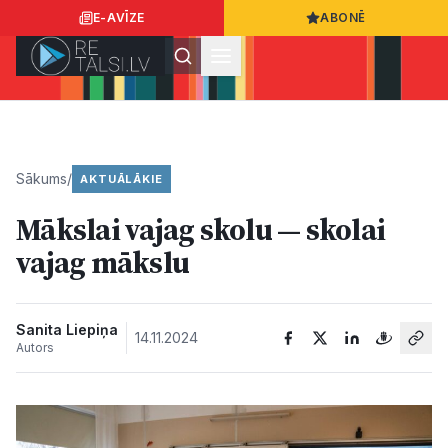
E-AVĪZE
ABONĒ
Ielogoties
Ziņo
App Store
Google Play
Sākums
/
AKTUĀLĀKIE
Mākslai vajag skolu — skolai
Ziņas
vajag mākslu
Sabiedrība
Sanita Liepiņa
14.11.2024
Autors
Dzīvesstils
Sports