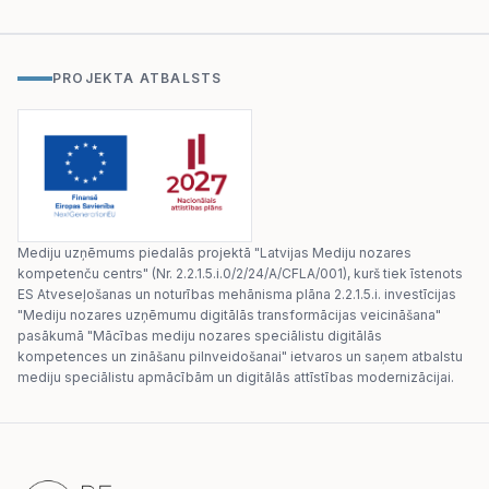
PROJEKTA ATBALSTS
Mediju uzņēmums piedalās projektā "Latvijas Mediju nozares
kompetenču centrs" (Nr. 2.2.1.5.i.0/2/24/A/CFLA/001), kurš tiek īstenots
ES Atveseļošanas un noturības mehānisma plāna 2.2.1.5.i. investīcijas
"Mediju nozares uzņēmumu digitālās transformācijas veicināšana"
pasākumā "Mācības mediju nozares speciālistu digitālās
kompetences un zināšanu pilnveidošanai" ietvaros un saņem atbalstu
mediju speciālistu apmācībām un digitālās attīstības modernizācijai.