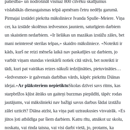
patiesība» un nodrošināt vismaz 800 cilvēku skatījumus
vislabākās dienasgaismas telpā apmēram četru nedēļu garumā.
Pirmajai izstādei piekrita māksliniece Ivanda Spulle–Meiere. Viņa
cer, ka izstāde skolēnus iedvesmos jauniem, saturīgiem darbiem
un skaistiem nedarbiem. «Ir lielākas un mazākas izstāžu zāles, bet
mani neinteresē sterilas telpas,» skaidro māksliniece. «Noteikti ir
kāds, kurš ne reizi mēneša laikā nav paskatījies uz darbiem, jo
varbūt viņam stundas vienkārši notiek citā stāvā, bet noteikti ir
tādi, kuri pat vairākas reizes nākuši iedziļināties, pietuvināties…
«Iedvesmot» ir galvenais darbības vārds, kāpēc piekritu Diānas
idejai.»
Ar plāksteriem nepietiktu
Skolas dzīvei savs ritms, kas
starpbrīžos kļūst ātrāks un gaiteņi burzmas piepildīti, tāpēc rodas
jautājums, vai mākslinieki nav bažīgi savus darbus šādai izstāžu
zālei uzticēt? Diāna atzīst, ka viņa pati uztraukusies visvairāk. «Es
jūtos ļoti atbildīga par šiem darbiem. Katru rītu, atnākot uz skolu,
noskatu, vai rinda taisna, vai visi darbi vietā, jo, protams, ka