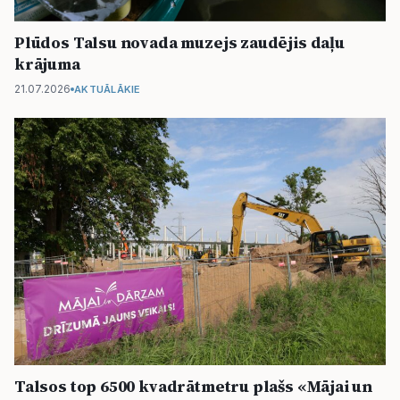
Plūdos Talsu novada muzejs zaudējis daļu
krājuma
21.07.2026
AKTUĀLĀKIE
Talsos top 6500 kvadrātmetru plašs «Mājai un