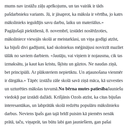
mums nav izstāžu zāļu aprīkojums, un tas vairāk ir tāds
pašdarbnieku variants. Jā, ir jāsaprot, ka māksla ir vērtība, jo katrs
mākslinieks ieguldījis savu darbu, laiku un materiālus.»
Pagājušajā piektdienā, 8. novembrī, izstādei noslēdzoties,
māksliniece viesojās skolā ar meistarklasi, un viņa godīgi atzīst,
ka bijuši divi gadījumi, kad skolniekus mēģinājusi novirzīt mazliet
tālāk no saviem darbiem. «Jautāju, vai viņiem ir nojausma, cik tas
izmaksātu, ja kaut kas kristu, šķīstu un gāztos. Ne naudas ziņā,
bet principiāli. Ar plāksteriem nepietiktu. Un atjaunošana vienmēr
ir dārgāka.» Tāpēc izstāžu zāle skolā savā ziņā māca, kā uzvesties
un uzturēties mākslas tuvumā.
No bērna mutes patiesība
Jauniešu
viedokļi par izstādi dažādi. Krišjānis Ozols atzīst, ka citas bijušas
interesantākas, un labprātāk skolā redzētu populāru mākslinieku
darbus. Neviens īpašs gan tajā brīdī puisim kā piemērs nenāk
prātā, taču, viņaprāt, tas būtu labi gan jauniešiem, gan pašai