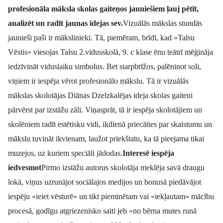
profesionāla māksla skolas gaiteņos jauniešiem ļauj pētīt,
Politiskā reklāma
analizēt un radīt jaunas idejas sev.
Vizuālās mākslas stundās
Par mums
jaunieši paši ir mākslinieki. Tā, piemēram, brīdī, kad «Talsu
Vēstis» viesojas Talsu 2.vidusskolā, 9. c klase ēnu teātrī mēģināja
Kontakti
iedzīvināt viduslaiku simbolus. Bet starpbrīžos, palēninot soli,
viņiem ir iespēja vērot profesionālo mākslu. Tā ir vizuālās
Ziņo redakcijai
mākslas skolotājas Diānas Dzelzkalējas ideja skolas gaiteni
pārvērst par izstāžu zāli. Viņasprāt, tā ir iespēja skolotājiem un
skolēniem radīt estētisku vidi, ikdienā priecāties par skaistumu un
Facebook
Instagram
YouTube
mākslu tuvināt ikvienam, laužot priekštatu, ka tā pieejama tikai
muzejos, uz kuriem speciāli jādodas.
Interesē iespēja
E-avīze
Abonē
iedvesmot
Pirmo izstāžu autorus skolotāja meklēja savā draugu
lokā, viņus uzrunājot sociālajos medijos un bonusā piedāvājot
iespēju «ieiet vēsturē» un tikt pieminētam vai «iekļautam» mācību
procesā, godīgu atgriezenisko saiti jeb «no bērna mutes runā