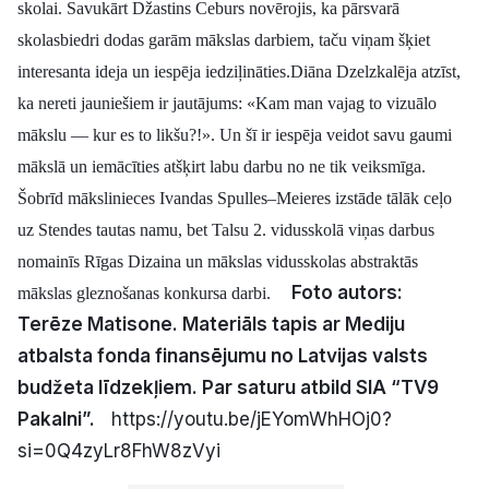
skolai. Savukārt Džastins Ceburs novērojis, ka pārsvarā
skolasbiedri dodas garām mākslas darbiem, taču viņam šķiet
interesanta ideja un iespēja iedziļināties.
Diāna Dzelzkalēja atzīst,
ka nereti jauniešiem ir jautājums: «Kam man vajag to vizuālo
mākslu — kur es to likšu?!». Un šī ir iespēja veidot savu gaumi
mākslā un iemācīties atšķirt labu darbu no ne tik veiksmīga.
Šobrīd mākslinieces Ivandas Spulles–Meieres izstāde tālāk ceļo
uz Stendes tautas namu, bet Talsu 2. vidusskolā viņas darbus
nomainīs Rīgas Dizaina un mākslas vidusskolas abstraktās
Foto autors:
mākslas gleznošanas konkursa darbi.
Terēze Matisone.
Materiāls tapis ar Mediju
atbalsta fonda finansējumu no Latvijas valsts
budžeta līdzekļiem. Par saturu atbild SIA “TV9
Pakalni”.
https://youtu.be/jEYomWhHOj0?
si=0Q4zyLr8FhW8zVyi