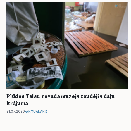
Plūdos Talsu novada muzejs zaudējis daļu
krājuma
21.07.2026
AKTUĀLĀKIE