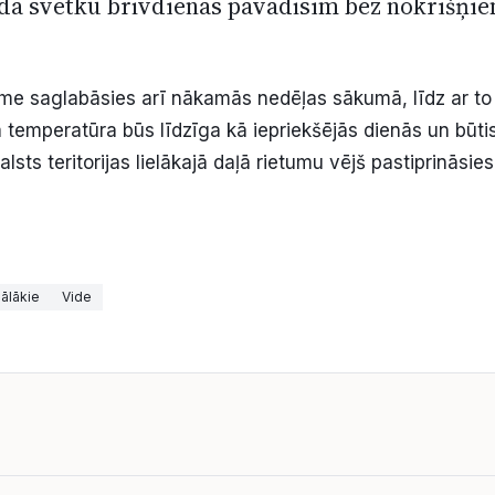
dā svētku brīvdienas pavadīsim bez nokrišņi
kme saglabāsies arī nākamās nedēļas sākumā, līdz ar to
 temperatūra būs līdzīga kā iepriekšējās dienās un būtis
lsts teritorijas lielākajā daļā rietumu vējš pastiprināsie
ālākie
Vide