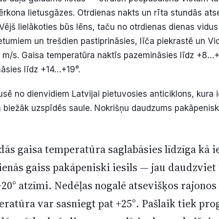
ērkona lietusgāzes. Otrdienas nakts un rīta stundās ats
Vējš lielākoties būs lēns, taču no otrdienas dienas vidu
rietumiem un trešdien pastiprināsies, līča piekrastē un 
 m/s. Gaisa temperatūra naktīs pazemināsies līdz +8…+
āsies līdz +14…+19°.
sē no dienvidiem Latvijai pietuvosies anticiklons, kura 
 biežāk uzspīdēs saule. Nokrišņu daudzums pakāpenisk
ās gaisa temperatūra saglabāsies līdzīga kā i
ienās gaiss pakāpeniski iesils — jau daudzvie
+20° atzīmi. Nedēļas nogalē atsevišķos rajono
ratūra var sasniegt pat +25°. Pašlaik tiek pro