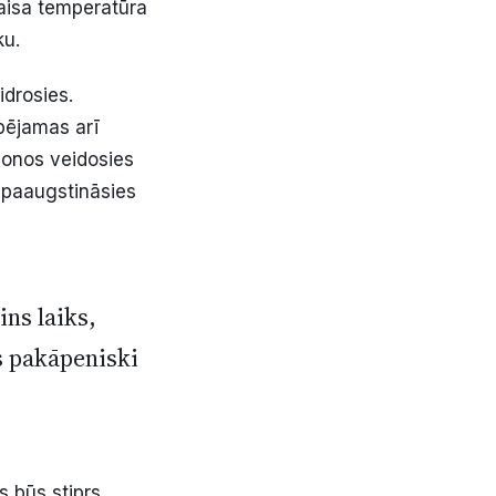
gaisa temperatūra
ku.
idrosies.
spējamas arī
ajonos veidosies
 paaugstināsies
ns laiks,
s pakāpeniski
s būs stiprs,