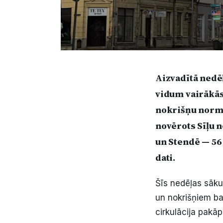
Aizvadītā nedēļ
vidum vairākās
nokrišņu norma
novērots Sīļu 
un Stendē — 56 
dati.
Šīs nedēļas sāku
un nokrišņiem ba
cirkulācija pakā