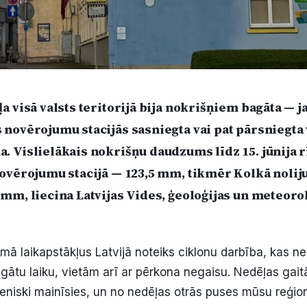
a visā valsts teritorijā bija nokrišņiem bagāta — ja
 novērojumu stacijās sasniegta vai pat pārsniegta
. Vislielākais nokrišņu daudzums līdz 15. jūnija r
novērojumu stacijā — 123,5 mm, tikmēr Kolkā nolij
mm, liecina Latvijas Vides, ģeoloģijas un meteoro
mā laikapstākļus Latvijā noteiks ciklonu darbība, kas n
gātu laiku, vietām arī ar pērkona negaisu. Nedēļas gai
peniski mainīsies, un no nedēļas otrās puses mūsu reģi