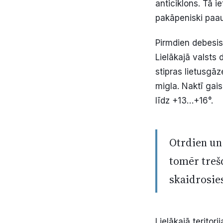
anticiklons. Tā 
pakāpeniski paau
Pirmdien debesis
Lielākajā valsts
stipras lietusgā
migla. Naktī gai
līdz +13…+16°.
Otrdien un
tomēr treš
skaidrosie
Lielākajā teritor