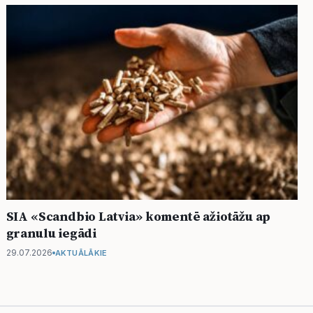
SIA «Scandbio Latvia» komentē ažiotāžu ap
granulu iegādi
29.07.2026
AKTUĀLĀKIE