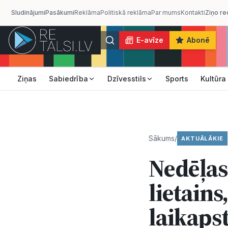
Sludinājumi
Pasākumi
Reklāma
Politiskā reklāma
Par mums
Kontakti
Ziņo re
E-avīze
Abonē
Ziņas
Sabiedrība
Dzīvesstils
Sports
Kultūra
Sākums
/
AKTUĀLĀKIE
Nedēļas
lietains
laikapst