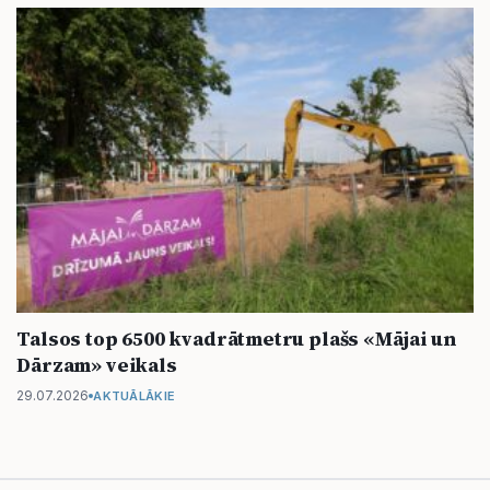
Talsos top 6500 kvadrātmetru plašs «Mājai un
Dārzam» veikals
29.07.2026
AKTUĀLĀKIE