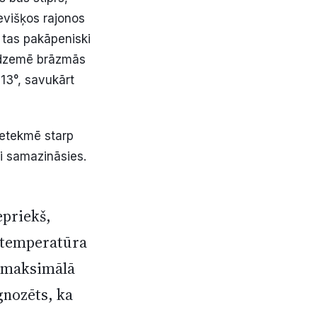
evišķos rajonos
s tas pakāpeniski
Vidzemē brāzmās
13°, savukārt
ietekmē starp
i samazināsies.
epriekš,
t temperatūra
s maksimālā
gnozēts, ka