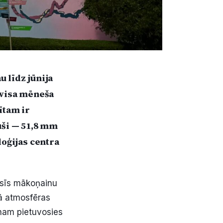
u līdz jūnija
 visa mēneša
ītam ir
uši — 51,8 mm
loģijas centra
esīs mākoņainu
tā atmosfēras
onam pietuvosies