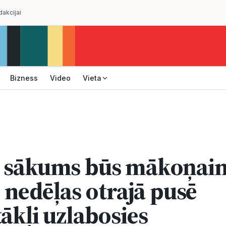
dakcijai
Bizness
Video
Vieta
 sākums būs mākoņain
, nedēļas otrajā pusē
ākļi uzlabosies