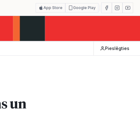
App Store
Google Play
Pieslēgties
s un