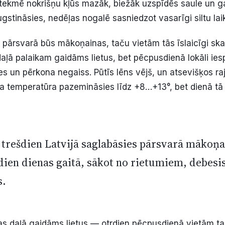
ietekmē nokrišņu kļūs mazāk, biežāk uzspīdēs saule un 
gstināsies, nedēļas nogalē sasniedzot vasarīgi siltu lai
 pārsvarā būs mākoņainas, taču vietām tās īslaicīgi ska
 daļā palaikam gaidāms lietus, bet pēcpusdienā lokāli ie
zes un pērkona negaiss. Pūtīs lēns vējš, un atsevišķos r
sa temperatūra pazemināsies līdz +8…+13°, bet dienā tā
 trešdien Latvijā saglabāsies pārsvarā mākoņai
dien dienas gaitā, sākot no rietumiem, debesi
s.
ijas daļā gaidāms lietus — otrdien pēcpusdienā vietām ta