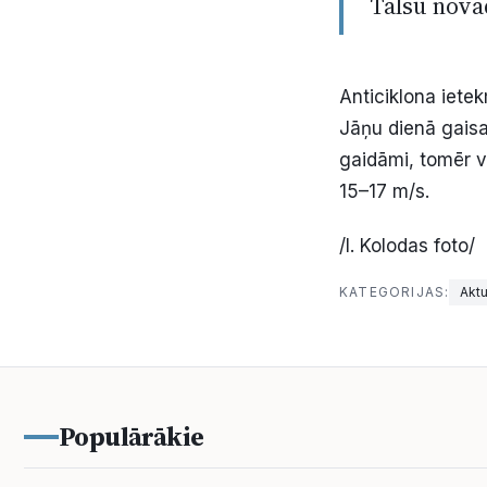
Talsu nova
Anticiklona iete
Jāņu dienā gaisa
gaidāmi, tomēr va
15–17 m/s.
/I. Kolodas foto/
KATEGORIJAS:
Aktu
Populārākie