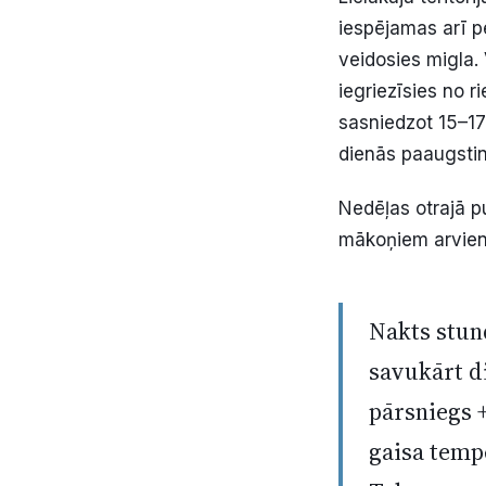
iespējamas arī p
veidosies migla. 
iegriezīsies no 
sasniedzot 15–17
dienās paaugstin
Nedēļas otrajā pu
mākoņiem arvien
Nakts stund
savukārt d
pārsniegs 
gaisa tempe