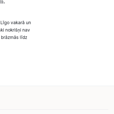
em.
 Līgo vakarā un
ki nokrišņi nav
s brāzmās līdz