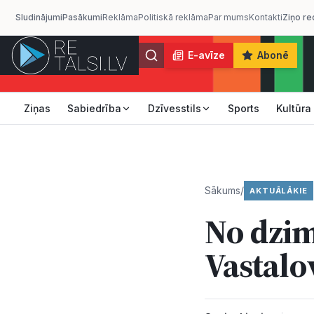
Sludinājumi
Pasākumi
Reklāma
Politiskā reklāma
Par mums
Kontakti
Ziņo re
E-avīze
Abonē
Ziņas
Sabiedrība
Dzīvesstils
Sports
Kultūra
Sākums
/
AKTUĀLĀKIE
No dzim
Vastalo