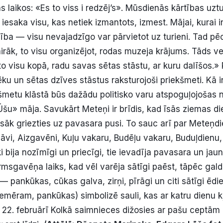
s laikos: «Es to viss i redzēj’s». Mūsdienās kārtības uz
 iesaka visu, kas netiek izmantots, izmest. Mājai, kurai ir 
ība — visu nevajadzīgo var pārvietot uz turieni. Tad p
irāk, to visu organizējot, rodas muzeja krājums. Tāds v
to visu kopā, radu savas sētas stāstu, ar kuru dalīšos.»
ēku un sētas dzīves stāstus raksturojoši priekšmeti. Kā 
metu klāstā būs dažādu politisko varu atspoguļojošas 
Ūšu» māja. Savukārt Meteņi ir brīdis, kad īsās ziemas di
 sāk griezties uz pavasara pusi. To sauc arī par Meteņd
lāvi, Aizgavēni, Kuļu vakaru, Budēļu vakaru, Buduļdienu,
i bija nozīmīgi un priecīgi, tie ievadīja pavasara un ja
sgavēņa laiks, kad vēl varēja sātīgi paēst, tāpēc galdā 
 pankūkas, cūkas galva, zirņi, pīrāgi un citi sātīgi ēdi
iemēram, pankūkas) simbolizē sauli, kas ar katru dienu k
22. februārī Kolkā saimnieces dižosies ar pašu ceptā