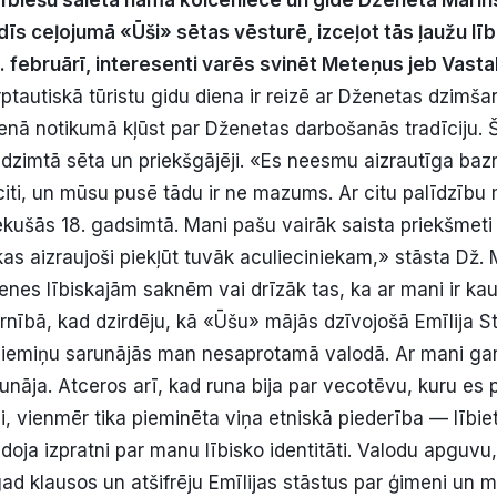
 lībiešu saieta namā kolceniece un gide Dženeta Mari
īs ceļojumā «Ūši» sētas vēsturē, izceļot tās ļaužu līb
. februārī, interesenti varēs svinēt Meteņus jeb Vasta
ptautiskā tūristu gidu diena ir reizē ar Dženetas dzimš
enā notikumā kļūst par Dženetas darbošanās tradīciju. 
 dzimtā sēta un priekšgājēji. «Es neesmu aizrautīga ba
a citi, un mūsu pusē tādu ir ne mazums. Ar citu palīdzīb
ekušās 18. gadsimtā. Mani pašu vairāk saista priekšmeti
kas aizraujoši piekļūt tuvāk aculieciniekam,» stāsta Dž. 
enes lībiskajām saknēm vai drīzāk tas, ka ar mani ir ka
rnībā, kad dzirdēju, kā «Ūšu» mājās dzīvojošā Emīlija St
ciemiņu sarunājās man nesaprotamā valodā. Ar mani gan
unāja. Atceros arī, kad runa bija par vecotēvu, kuru es 
, vienmēr tika pieminēta viņa etniskā piederība — lībie
oja izpratni par manu lībisko identitāti. Valodu apguvu,
gad klausos un atšifrēju Emīlijas stāstus par ģimeni un 