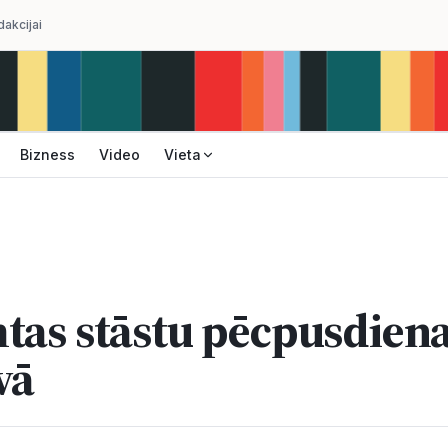
dakcijai
Bizness
Video
Vieta
tas stāstu pēcpusdiena
vā