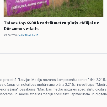
Talsos top 6500 kvadrātmetru plašs «Mājai un
Dārzam» veikals
29.07.2026
AKTUĀLĀKIE
projektā "Latvijas Mediju nozares kompetenču centrs" (Nr. 2.2.1.5.
eseļošanas un noturības mehānisma plāna 2.2.1.5.i. investīcijas "Me
s veicināšana" pasākumā "Mācības mediju nozares speciālistu digitā
ietvaros un saņem atbalstu mediju speciālistu apmācībām un digitālās