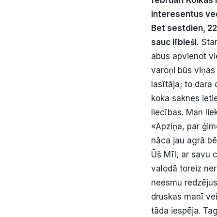
februārī Kolkas
interesentus ved
Bet sestdien, 22
sauc lībieši.
Star
abus apvienot vi
varoņi būs viņas
lasītāja; to dar
koka saknes ieti
liecības. Man lie
«Apziņa, par ģim
nāca jau agrā bē
Ūš Mīl, ar savu 
valodā toreiz ner
neesmu redzējusi
druskas manī veid
tāda iespēja. Ta