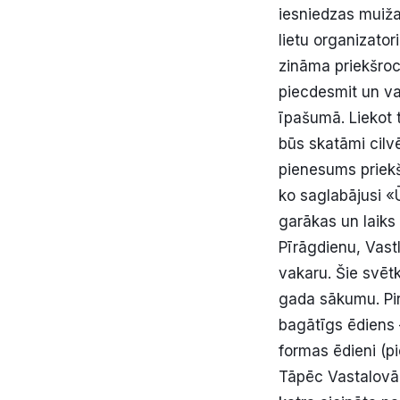
iesniedzas muiža
lietu organizatori
zināma priekšroc
piecdesmit un va
īpašumā. Liekot 
būs skatāmi cilv
pienesums priekš
ko saglabājusi «
garākas un laiks
Pīrāgdienu, Vast
vakaru. Šie svētk
gada sākumu. Pirm
bagātīgs ēdiens —
formas ēdieni (p
Tāpēc Vastalovā 