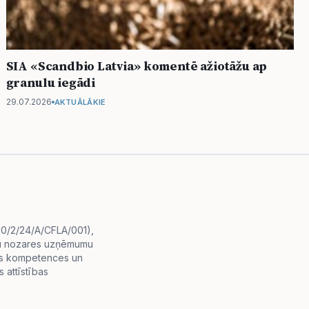
SIA «Scandbio Latvia» komentē ažiotāžu ap
granulu iegādi
29.07.2026
AKTUĀLĀKIE
i.0/2/24/A/CFLA/001),
diju nozares uzņēmumu
lās kompetences un
 attīstības