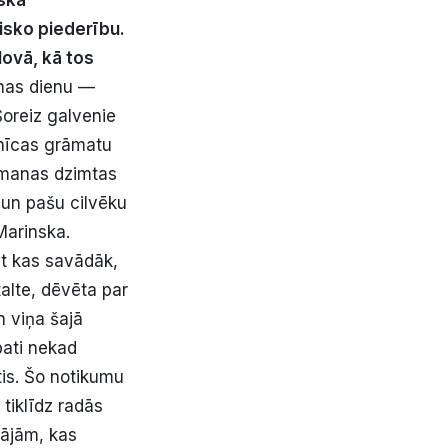
nska
isko piederību.
lovā, kā tos
anas dienu —
Šoreiz galvenie
znīcas grāmatu
u manas dzimtas
 un pašu cilvēku
Marinska.
ut kas savādāk,
alte, dēvēta par
 viņa šajā
pati nekad
tis. Šo notikumu
 tiklīdz radās
mājām, kas