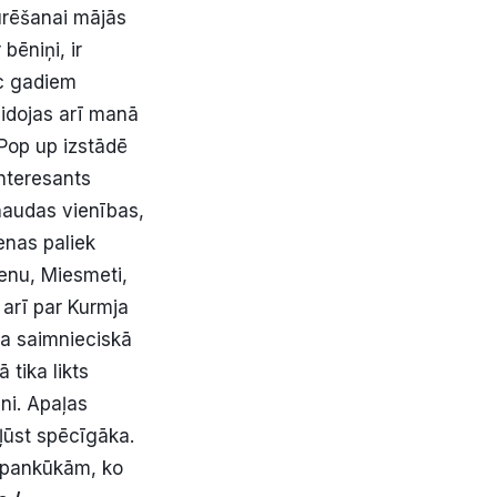
turēšanai mājās
bēniņi, ir
ēc gadiem
eidojas arī manā
 Pop up izstādē
interesants
naudas vienības,
enas paliek
ienu, Miesmeti,
 arī par Kurmja
una saimnieciskā
tika likts
eni. Apaļas
ļūst spēcīgāka.
m pankūkām, ko