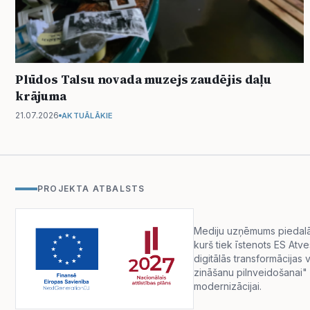
Plūdos Talsu novada muzejs zaudējis daļu
krājuma
21.07.2026
AKTUĀLĀKIE
PROJEKTA ATBALSTS
Mediju uzņēmums piedalās 
kurš tiek īstenots ES Atv
digitālās transformācija
zināšanu pilnveidošanai" 
modernizācijai.