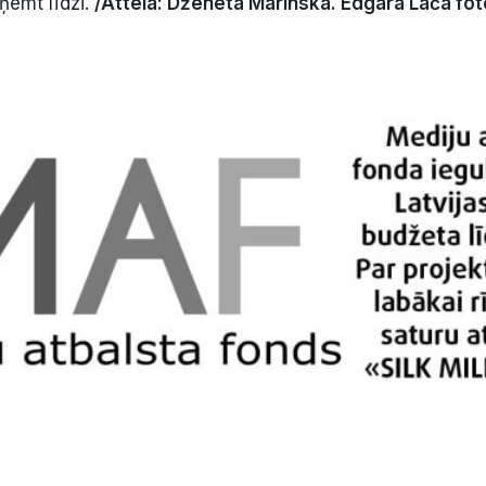
ņemt līdzi.
/Attēlā: Dženeta Marinska. Edgara Lāča fot