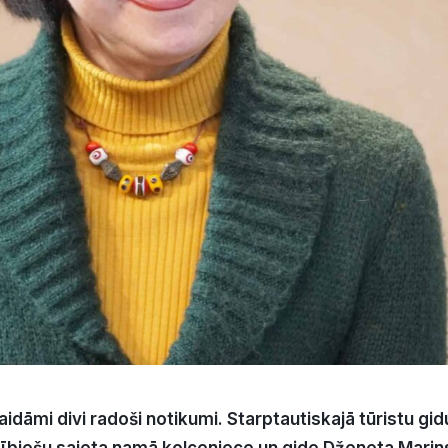
idāmi divi radoši notikumi. Starptautiskajā tūristu gid