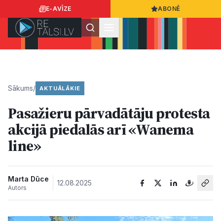
E-AVĪZE
ABONĒ
Ielogoties
Ziņo
App Store
Google Play
Sākums
/
AKTUĀLĀKIE
Pasažieru pārvadātāju protesta
Ziņas
akcijā piedalās arī «Wanema
line»
Sabiedrība
Dzīvesstils
Marta Dūce
12.08.2025
Autors
Sports