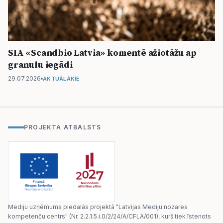
SIA «Scandbio Latvia» komentē ažiotāžu ap
granulu iegādi
29.07.2026
AKTUĀLĀKIE
PROJEKTA ATBALSTS
Mediju uzņēmums piedalās projektā "Latvijas Mediju nozares
kompetenču centrs" (Nr. 2.2.1.5.i.0/2/24/A/CFLA/001), kurš tiek īstenots