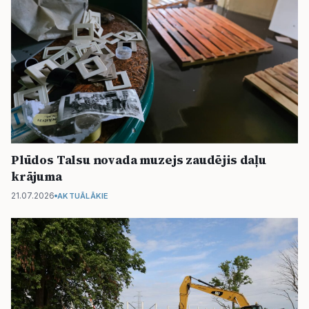
Plūdos Talsu novada muzejs zaudējis daļu
krājuma
21.07.2026
AKTUĀLĀKIE