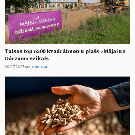
Talsos top 6500 kvadrātmetru plašs «Mājai un
Dārzam» veikals
29.07.2026
AKTUĀLĀKIE