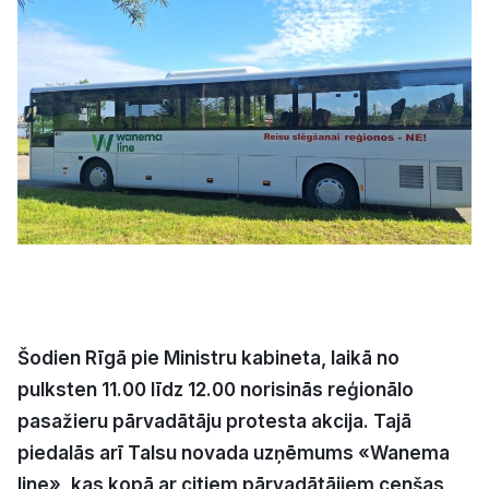
Kultūra
Bizness
Video
Vieta
Sludinājumi
Šodien Rīgā pie Ministru kabineta, laikā no
pulksten 11.00 līdz 12.00 norisinās reģionālo
Pasākumi
pasažieru pārvadātāju protesta akcija. Tajā
piedalās arī Talsu novada uzņēmums «Wanema
Reklāma
line», kas kopā ar citiem pārvadātājiem cenšas