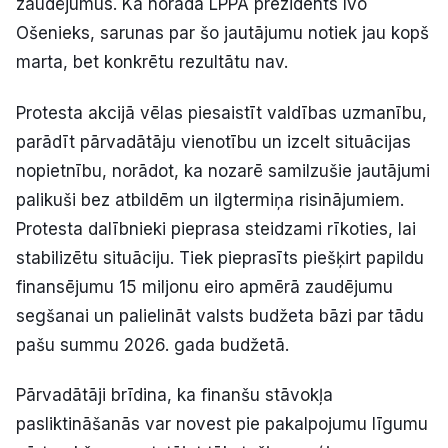
zaudējumus. Kā norāda LPPA prezidents Ivo
Ošenieks, sarunas par šo jautājumu notiek jau kopš
marta, bet konkrētu rezultātu nav.
Protesta akcijā vēlas piesaistīt valdības uzmanību,
parādīt pārvadātāju vienotību un izcelt situācijas
nopietnību, norādot, ka nozarē samilzušie jautājumi
palikuši bez atbildēm un ilgtermiņa risinājumiem.
Protesta dalībnieki pieprasa steidzami rīkoties, lai
stabilizētu situāciju. Tiek pieprasīts piešķirt papildu
finansējumu 15 miljonu eiro apmērā zaudējumu
segšanai un palielināt valsts budžeta bāzi par tādu
pašu summu 2026. gada budžetā.
Pārvadātāji brīdina, ka finanšu stāvokļa
pasliktināšanās var novest pie pakalpojumu līgumu