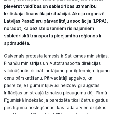
Politiskā reklāma
pievērst valdības un sabiedrības uzmanību
kritiskajai finansiālajai situācijai. Akciju organizē
Par mums
Latvijas Pasažieru pārvadātāju asociācija (LPPA),
norādot, ka bez steidzamiem risinājumiem
Kontakti
sabiedriskā transporta pieejamība reģionos ir
apdraudēta.
Ziņo redakcijai
Galvenais protesta iemesls ir Satiksmes ministrijas,
Finanšu ministrijas un Autotransporta direkcijas
Facebook
Instagram
YouTube
vilcināšanās risināt jautājumu par ilgtermiņa līgumu
cenu pārskatīšanu. Pārvadātāji apgalvo, ka
E-avīze
Abonē
pašreizējie līgumi ir kļuvuši neizdevīgi augstās
inflācijas un straujā izmaksu pieauguma dēļ. Pirmā
līgumiskā indeksācija paredzēta tikai četrus gadus
pēc līguma noslēgšanas, kas rada arvien dziļākus