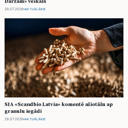
Dārzam» veikals
29.07.2026
AKTUĀLĀKIE
SIA «Scandbio Latvia» komentē ažiotāžu ap
granulu iegādi
29.07.2026
AKTUĀLĀKIE