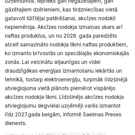
uzņēmumos. Iepriekš gan negāzētajiem, gan
gāzētajiem dzērieniem, kas tirdzniecības vietā
gatavoti tūlītējai patērēšanai, akcīzes nodokli
nepiemēroja. Akcīzes nodokļa izmaiņas skars arī
naftas produktus, un no 2028. gada paredzēts
atcelt samazināto nodokļa likmi naftas produktiem,
ko izmanto brīvostās un speciālajās ekonomiskajās
zonās. Lai veicinātu atjaunīgas un videi
draudzīgākas enerģijas izmantošanu iekārtās un
tehnikā, tostarp elektroenerģiju, turpmāk līdzšinējā
atvieglojuma vietā plānots piemērot vispārējo
akcīzes nodokļa likmi. Līdzšinējo akcīzes nodokļa
atvieglojumu degvielai uzņēmēji varēs izmantot
līdz 2027.gada beigām, informē Saeimas Preses
dienests.