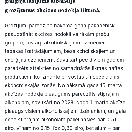
galīgajā lasījumā atbalstīja
Politiskā reklāma
grozījumus akcīzes nodokļa likumā.
Par mums
Grozījumi paredz no nākamā gada pakāpeniski
paaugstināt akcīzes nodokli vairākām preču
Kontakti
grupām, tostarp alkoholiskajiem dzērieniem,
tabakas izstrādājumiem, bezalkoholiskajiem un
Ziņo redakcijai
enerģijas dzērieniem. Savukārt pēc diviem gadiem
paredzēts atteikties no samazinātās likmes naftas
Facebook
Instagram
YouTube
produktiem, ko izmanto brīvostās un speciālajās
ekonomiskajās zonās. No nākamā gada 15. marta
E-avīze
Abonē
akcīzes nodokļa pieaugums paredzēts stiprajam
alkoholam, savukārt no 2028. gada 1. marta akcīze
pieaugs visiem alkoholiskajiem dzērieniem, un gala
cena stiprajam alkoholam palielināsies par 0,51
eiro, vīnam no 0,15 līdz 0,30 eiro, bet alum – par