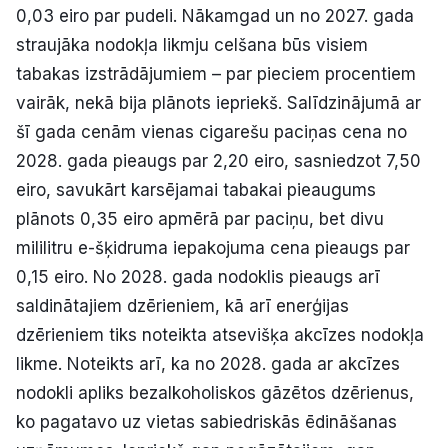
0,03 eiro par pudeli. Nākamgad un no 2027. gada
straujāka nodokļa likmju celšana būs visiem
tabakas izstrādājumiem – par pieciem procentiem
vairāk, nekā bija plānots iepriekš. Salīdzinājumā ar
šī gada cenām vienas cigarešu paciņas cena no
2028. gada pieaugs par 2,20 eiro, sasniedzot 7,50
eiro, savukārt karsējamai tabakai pieaugums
plānots 0,35 eiro apmērā par paciņu, bet divu
mililitru e-šķidruma iepakojuma cena pieaugs par
0,15 eiro. No 2028. gada nodoklis pieaugs arī
saldinātajiem dzērieniem, kā arī enerģijas
dzērieniem tiks noteikta atsevišķa akcīzes nodokļa
likme. Noteikts arī, ka no 2028. gada ar akcīzes
nodokli apliks bezalkoholiskos gāzētos dzērienus,
ko pagatavo uz vietas sabiedriskās ēdināšanas