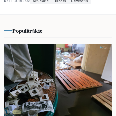
KATEGORIJAS:
Aktuālākie
Bizness
Dzīvesstils
Populārākie