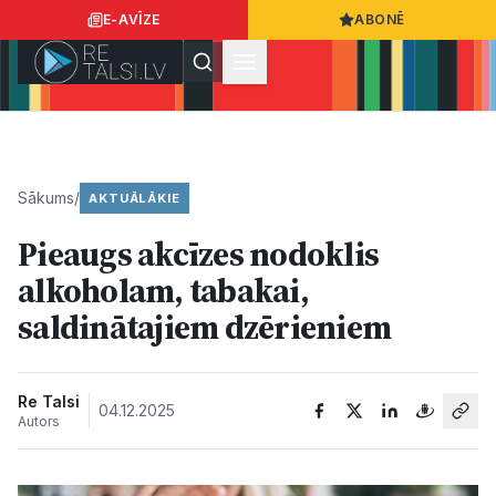
E-AVĪZE
ABONĒ
Ielogoties
Ziņo
App Store
Google Play
Sākums
/
AKTUĀLĀKIE
Pieaugs akcīzes nodoklis
Ziņas
alkoholam, tabakai,
saldinātajiem dzērieniem
Sabiedrība
Dzīvesstils
Re Talsi
04.12.2025
Autors
Sports