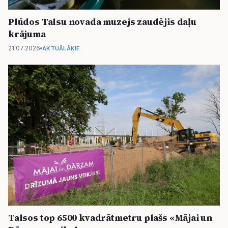
Plūdos Talsu novada muzejs zaudējis daļu
krājuma
21.07.2026
AKTUĀLĀKIE
Talsos top 6500 kvadrātmetru plašs «Mājai un