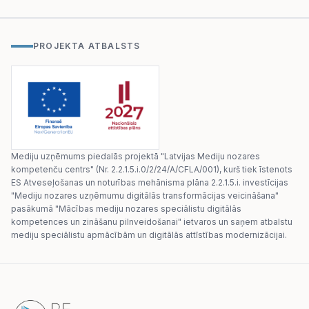
PROJEKTA ATBALSTS
Mediju uzņēmums piedalās projektā "Latvijas Mediju nozares
kompetenču centrs" (Nr. 2.2.1.5.i.0/2/24/A/CFLA/001), kurš tiek īstenots
ES Atveseļošanas un noturības mehānisma plāna 2.2.1.5.i. investīcijas
"Mediju nozares uzņēmumu digitālās transformācijas veicināšana"
pasākumā "Mācības mediju nozares speciālistu digitālās
kompetences un zināšanu pilnveidošanai" ietvaros un saņem atbalstu
mediju speciālistu apmācībām un digitālās attīstības modernizācijai.