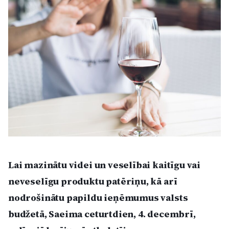
Kultūra
Bizness
Video
Vieta
Sludinājumi
Lai mazinātu videi un veselībai kaitīgu vai
neveselīgu produktu patēriņu, kā arī
Pasākumi
nodrošinātu papildu ieņēmumus valsts
budžetā, Saeima ceturtdien, 4. decembrī,
Reklāma