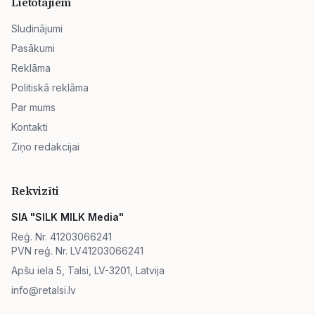
Lietotājiem
Sludinājumi
Pasākumi
Reklāma
Politiskā reklāma
Par mums
Kontakti
Ziņo redakcijai
Rekvizīti
SIA "SILK MILK Media"
Reģ. Nr. 41203066241
PVN reģ. Nr. LV41203066241
Apšu iela 5, Talsi, LV-3201, Latvija
info@retalsi.lv