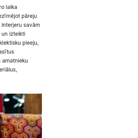
o laika
ezīmējot pāreju
 interjeru savām
n izteikti
lektisku pieeju,
asītus
n amatnieku
riālus,