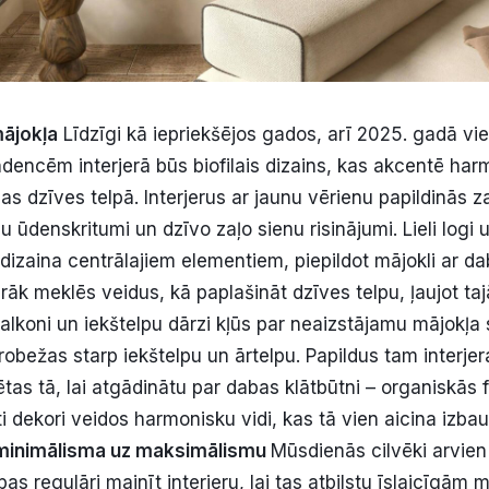
mājokļa
Līdzīgi kā iepriekšējos gados, arī 2025. gadā vi
encēm interjerā būs biofilais dizains, kas akcentē ha
nas dzīves telpā. Interjerus ar jaunu vērienu papildinās z
pu ūdenskritumi un dzīvo zaļo sienu risinājumi. Lieli logi 
 dizaina centrālajiem elementiem, piepildot mājokli ar d
irāk meklēs veidus, kā paplašināt dzīves telpu, ļaujot taj
alkoni un iekštelpu dārzi kļūs par neaizstājamu mājokļa
robežas starp iekštelpu un ārtelpu. Papildus tam interje
ētas tā, lai atgādinātu par dabas klātbūtni – organiskās 
 dekori veidos harmonisku vidi, kas tā vien aicina izba
minimālisma uz maksimālismu
Mūsdienās cilvēki arvien 
s regulāri mainīt interjeru, lai tas atbilstu īslaicīgām