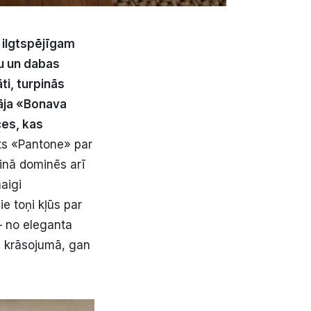
 ilgtspējīgam
u un dabas
ti, turpinās
tāja «Bonava
ces, kas
ūts «Pantone» par
inā dominēs arī
aigi
e toņi kļūs par
– no eleganta
nu krāsojumā, gan