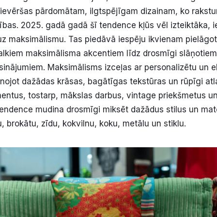
evēršas pārdomātam, ilgtspējīgam dizainam, ko rakstur
ības. 2025. gadā gadā šī tendence kļūs vēl izteiktāka, i
z maksimālismu. Tas piedāvā iespēju ikvienam pielāgot
kiem maksimālisma akcentiem līdz drosmīgi slāņotiem u
isinājumiem. Maksimālisms izceļas ar personalizētu un ek
nojot dažādas krāsas, bagātīgas tekstūras un rūpīgi atl
entus, tostarp, mākslas darbus, vintage priekšmetus u
tendence mudina drosmīgi miksēt dažādus stilus un mate
brokātu, zīdu, kokvilnu, koku, metālu un stiklu.