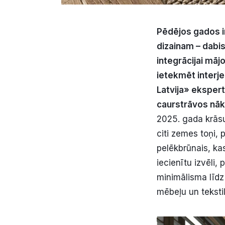
Pēdējos gados in
dizainam – dabi
integrācijai māj
ietekmēt interje
Latvija» ekspert
caurstrāvos nā
2025. gada krāsu
citi zemes toņi, 
pelēkbrūnais, ka
iecienītu izvēli,
minimālisma līdz 
mēbeļu un teksti