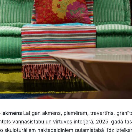
 – akmens
Lai gan akmens, piemēram, travertīns, granī
ntots vannasistabu un virtuves interjerā, 2025. gadā tas
no skulpturāliem naktsgaldiņiem guļamistabā līdz iztei