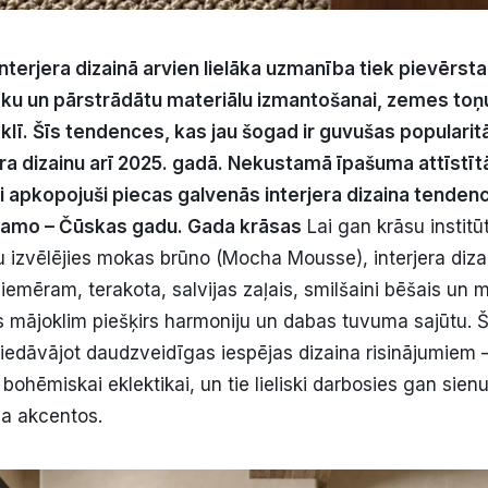
terjera dizainā arvien lielāka uzmanība tiek pievērsta
sku un pārstrādātu materiālu izmantošanai, zemes toņ
oklī. Šīs tendences, kas jau šogad ir guvušas popularitā
ra dizainu arī 2025. gadā. Nekustamā īpašuma attīstī
i apkopojuši piecas galvenās interjera dizaina tenden
kamo – Čūskas gadu.
Gada krāsas
Lai gan krāsu instit
 izvēlējies mokas brūno (Mocha Mousse), interjera diza
piemēram, terakota, salvijas zaļais, smilšaini bēšais un m
s mājoklim piešķirs harmoniju un dabas tuvuma sajūtu. Ši
 piedāvājot daudzveidīgas iespējas dizaina risinājumiem 
bohēmiskai eklektikai, un tie lieliski darbosies gan sie
la akcentos.