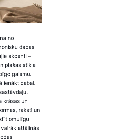
ena no
rmonisku dabas
aļie akcenti –
un plašas stikla
abīgo gaismu.
ā ienākt dabai.
 sastāvdaļu,
ra krāsas un
formas, raksti un
udīt omulīgu
vairāk attālinās
 modes