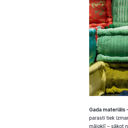
Gada materiāls
parasti tiek izma
mājoklī – sākot 