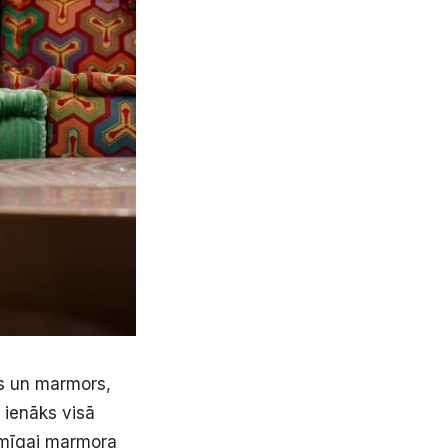
ts un marmors,
 ienāks visā
ksmīgai marmora