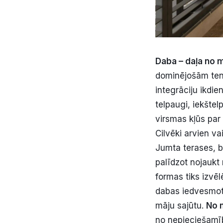
Daba – daļa no 
dominējošām tend
integrāciju ikdie
telpaugi, iekštel
virsmas kļūs par
Cilvēki arvien va
Jumta terases, b
palīdzot nojaukt 
formas tiks izvēl
dabas iedvesmoti
māju sajūtu.
No 
no nepieciešamība