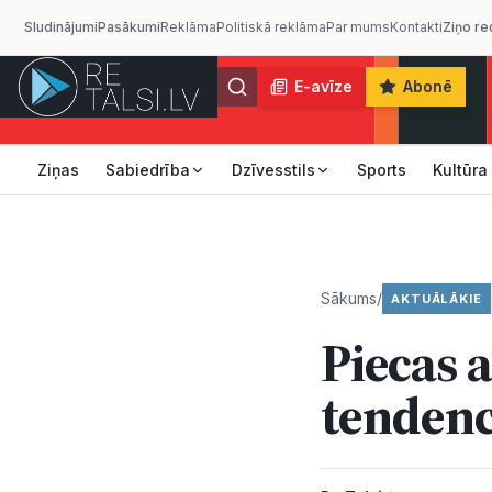
Sludinājumi
Pasākumi
Reklāma
Politiskā reklāma
Par mums
Kontakti
Ziņo re
E-avīze
Abonē
Ziņas
Sabiedrība
Dzīvesstils
Sports
Kultūra
Sākums
/
AKTUĀLĀKIE
Piecas a
tendenc