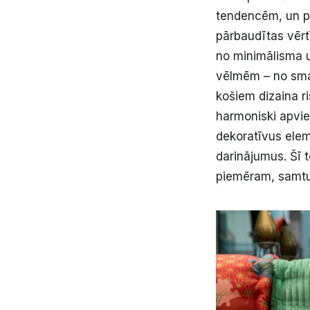
tendencēm, un pi
pārbaudītas vērt
no minimālisma u
vēlmēm – no smal
košiem dizaina r
harmoniski apvie
dekoratīvus elem
darinājumus. Šī 
piemēram, samtu, 