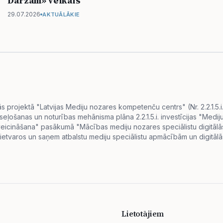
Dārzam» veikals
29.07.2026
AKTUĀLĀKIE
projektā "Latvijas Mediju nozares kompetenču centrs" (Nr. 2.2.1.5.
eseļošanas un noturības mehānisma plāna 2.2.1.5.i. investīcijas "Me
s veicināšana" pasākumā "Mācības mediju nozares speciālistu digitā
ietvaros un saņem atbalstu mediju speciālistu apmācībām un digitālās
Lietotājiem