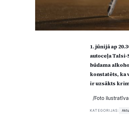
1. jūnijā ap 20
autoceļa Talsi-
būdama alkohol
konstatēts, ka 
ir uzsākts kri
/Foto ilustratīv
KATEGORIJAS:
Aktu