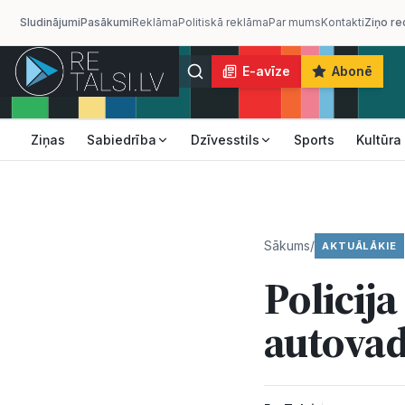
Sludinājumi
Pasākumi
Reklāma
Politiskā reklāma
Par mums
Kontakti
Ziņo re
E-avīze
Abonē
Ziņas
Sabiedrība
Dzīvesstils
Sports
Kultūra
Sākums
/
AKTUĀLĀKIE
Policij
autovad