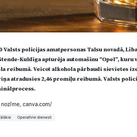
.30 Valsts policijas amatpersonas Talsu novadā, Līb
Stende-Kuldīga apturēja automašīnu “Opel”, kuru v
a reibumā. Veicot alkohola pārbaudi sievietes ize
viņa atradusies 2,46 promiļu reibumā. Valsts polic
minālprocess.
a nozīme, canva.com/
ālākie
Operatīvie dienesti