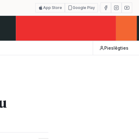
App Store
Google Play
Pieslēgties
šu