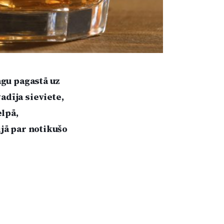
agu pagastā uz
adīja sieviete,
lpā,
ijā par notikušo