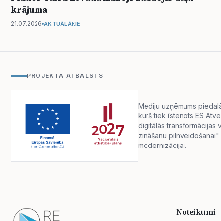
krājuma
21.07.2026
AKTUĀLĀKIE
PROJEKTA ATBALSTS
Mediju uzņēmums piedalās 
kurš tiek īstenots ES Atv
digitālās transformācija
zināšanu pilnveidošanai" 
modernizācijai.
Noteikumi