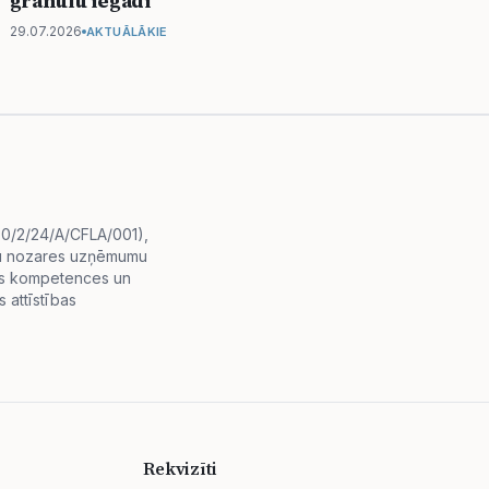
granulu iegādi
29.07.2026
AKTUĀLĀKIE
i.0/2/24/A/CFLA/001),
diju nozares uzņēmumu
lās kompetences un
 attīstības
Rekvizīti