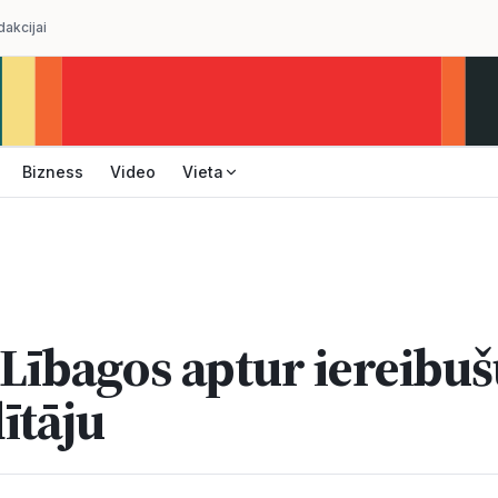
dakcijai
Bizness
Video
Vieta
a Lībagos aptur iereibu
ītāju