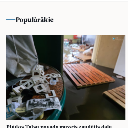
Populārākie
Plūdos Talsu novada muzejs zaudējis daļu