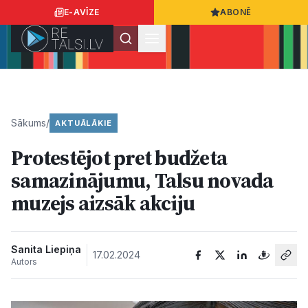
E-AVĪZE
ABONĒ
Ielogoties
Ziņo
App Store
Google Play
Sākums
/
AKTUĀLĀKIE
Protestējot pret budžeta
Ziņas
samazinājumu, Talsu novada
muzejs aizsāk akciju
Sabiedrība
Dzīvesstils
Sanita Liepiņa
17.02.2024
Autors
Sports