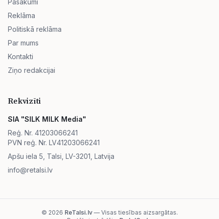
Pasākumi
Reklāma
Politiskā reklāma
Par mums
Kontakti
Ziņo redakcijai
Rekvizīti
SIA "SILK MILK Media"
Reģ. Nr. 41203066241
PVN reģ. Nr. LV41203066241
Apšu iela 5, Talsi, LV-3201, Latvija
info@retalsi.lv
© 2026
ReTalsi.lv
— Visas tiesības aizsargātas.