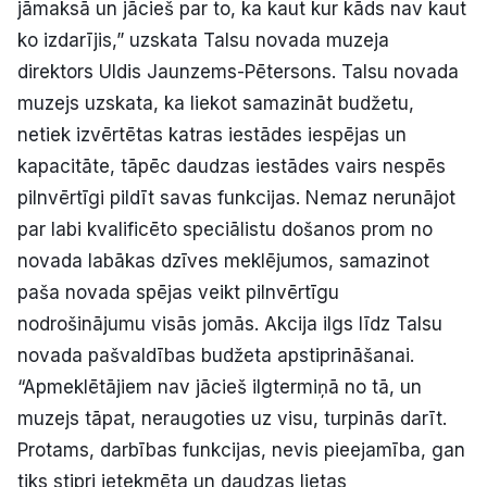
jāmaksā un jācieš par to, ka kaut kur kāds nav kaut
ko izdarījis,” uzskata Talsu novada muzeja
direktors Uldis Jaunzems-Pētersons. Talsu novada
muzejs uzskata, ka liekot samazināt budžetu,
netiek izvērtētas katras iestādes iespējas un
kapacitāte, tāpēc daudzas iestādes vairs nespēs
pilnvērtīgi pildīt savas funkcijas. Nemaz nerunājot
par labi kvalificēto speciālistu došanos prom no
novada labākas dzīves meklējumos, samazinot
paša novada spējas veikt pilnvērtīgu
nodrošinājumu visās jomās. Akcija ilgs līdz Talsu
novada pašvaldības budžeta apstiprināšanai.
“Apmeklētājiem nav jācieš ilgtermiņā no tā, un
muzejs tāpat, neraugoties uz visu, turpinās darīt.
Protams, darbības funkcijas, nevis pieejamība, gan
tiks stipri ietekmēta un daudzas lietas