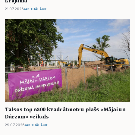
krājuma
21.07.2026
AKTUĀLĀKIE
Talsos top 6500 kvadrātmetru plašs «Mājai un
Dārzam» veikals
29.07.2026
AKTUĀLĀKIE