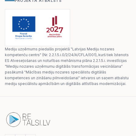
PROJEKTA ATBALSTS
Mediju uzņēmums piedalās projektā "Latvijas Mediju nozares
kompetenču centrs" (Nr. 2.2.1.5.i.0/2/24/A/CFLA/001), kurš tiek īstenots
ES Atveseļošanas un noturības mehānisma plāna 2.2.1.5.i. investīcijas
"Mediju nozares uzņēmumu digitālās transformācijas veicināšana"
pasākumā "Mācības mediju nozares speciālistu digitālās
kompetences un zināšanu pilnveidošanai" ietvaros un saņem atbalstu
mediju speciālistu apmācībām un digitālās attīstības modernizācijai.