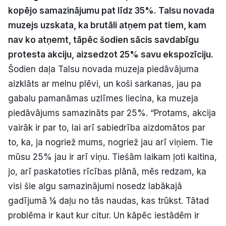
kopējo samazinājumu pat līdz 35%. Talsu novada
Politiskā reklāma
muzejs uzskata, ka brutāli atņem pat tiem, kam
Par mums
nav ko atņemt, tāpēc šodien sācis savdabīgu
protesta akciju, aizsedzot 25% savu ekspozīciju.
Kontakti
Šodien daļa Talsu novada muzeja piedāvājuma
aizklāts ar melnu plēvi, un koši sarkanas, jau pa
Ziņo redakcijai
gabalu pamanāmas uzlīmes liecina, ka muzeja
piedāvājums samazināts par 25%. “Protams, akcija
vairāk ir par to, lai arī sabiedrība aizdomātos par
Facebook
Instagram
YouTube
to, ka, ja nogriež mums, nogriež jau arī viņiem. Tie
mūsu 25% jau ir arī viņu. Tiešām laikam ļoti kaitina,
E-avīze
Abonē
jo, arī paskatoties rīcības plānā, mēs redzam, ka
visi šie algu samazinājumi nosedz labākajā
gadījumā ¼ daļu no tās naudas, kas trūkst. Tātad
problēma ir kaut kur citur. Un kāpēc iestādēm ir