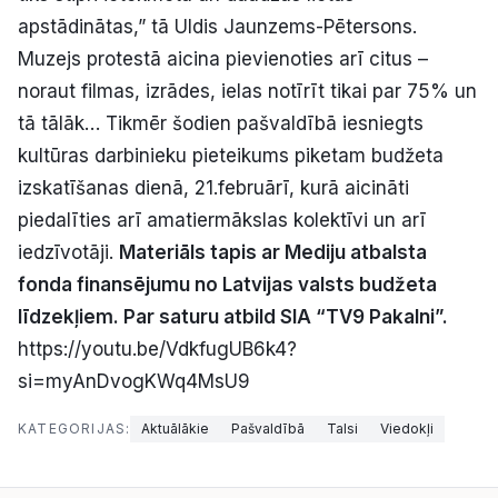
apstādinātas,” tā Uldis Jaunzems-Pētersons.
Muzejs protestā aicina pievienoties arī citus –
noraut filmas, izrādes, ielas notīrīt tikai par 75% un
tā tālāk… Tikmēr šodien pašvaldībā iesniegts
kultūras darbinieku pieteikums piketam budžeta
izskatīšanas dienā, 21.februārī, kurā aicināti
piedalīties arī amatiermākslas kolektīvi un arī
iedzīvotāji.
Materiāls tapis ar Mediju atbalsta
fonda finansējumu no Latvijas valsts budžeta
līdzekļiem. Par saturu atbild SIA “TV9 Pakalni”.
https://youtu.be/VdkfugUB6k4?
si=myAnDvogKWq4MsU9
KATEGORIJAS:
Aktuālākie
Pašvaldībā
Talsi
Viedokļi