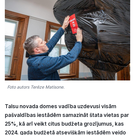
Kultūra
Bizness
Video
Vieta
Foto autors Terēze Matisone.
Sludinājumi
Talsu novada domes vadība uzdevusi visām
Pasākumi
pašvaldības iestādēm samazināt štata vietas par
25%, kā arī veikt citus budžeta grozījumus, kas
Reklāma
2024. gada budžetā atsevišķām iestādēm veido