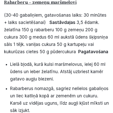
Rabarberu – zemeņu maršmelovi
(30-40 gabaliņiem, gatavošanas laiks: 30 minūtes
+ laiks sacietēšanai)
Sastāvdaļas
3,5 ēdamk.
želatīna 150 g rabarberu 100 g zemeņu 200 g
cukura 300 g medus 60 ml aukstā ūdens šķipsniņa
sāls 1 tējk. vaniļas cukura 50 g kartupeļu vai
kukurūzas cietes 50 g pūdercukura
Pagatavošana
Lielā bļodā, kurā kulsi maršmelovus, ielej 60 ml
ūdens un ieber želatīnu. Atstāj uzbriest kamēr
gatavo augļu biezeni.
Rabarberus nomazgā, sagriez nelielos gabaliņos
un liec katliņā kopā ar zemenēm un cukuru.
Karsē uz vidējas uguns, līdz augļi kļūst mīksti un
sāk izjukt.