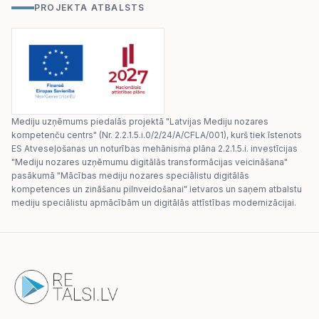
PROJEKTA ATBALSTS
Mediju uzņēmums piedalās projektā "Latvijas Mediju nozares
kompetenču centrs" (Nr. 2.2.1.5.i.0/2/24/A/CFLA/001), kurš tiek īstenots
ES Atveseļošanas un noturības mehānisma plāna 2.2.1.5.i. investīcijas
"Mediju nozares uzņēmumu digitālās transformācijas veicināšana"
pasākumā "Mācības mediju nozares speciālistu digitālās
kompetences un zināšanu pilnveidošanai" ietvaros un saņem atbalstu
mediju speciālistu apmācībām un digitālās attīstības modernizācijai.