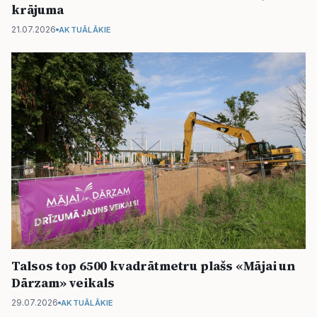
krājuma
21.07.2026
AKTUĀLĀKIE
Talsos top 6500 kvadrātmetru plašs «Mājai un
Dārzam» veikals
29.07.2026
AKTUĀLĀKIE