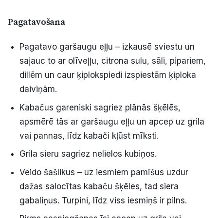
Pagatavošana
Pagatavo garšaugu eļļu – izkausē sviestu un
sajauc to ar olīveļļu, citrona sulu, sāli, pipariem,
dillēm un caur ķiplokspiedi izspiestām ķiploka
daiviņām.
Kabačus gareniski sagriez plānās šķēlēs,
apsmērē tās ar garšaugu eļļu un apcep uz grila
vai pannas, līdz kabači kļūst mīksti.
Grila sieru sagriez nelielos kubiņos.
Veido šašlikus – uz iesmiem pamīšus uzdur
dažas salocītas kabaču šķēles, tad siera
gabaliņus. Turpini, līdz viss iesmiņš ir pilns.