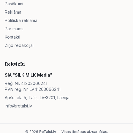
Pasākumi
Reklāma
Politiskā reklāma
Par mums
Kontakti
Ziņo redakcijai
Rekvizīti
SIA "SILK MILK Media"
Reģ. Nr. 41203066241
PVN reģ. Nr. LV41203066241
Apšu iela 5, Talsi, LV-3201, Latvija
info@retalsi.lv
© 2026
ReTalsi.lv
— Visas tiesības aizsargātas.