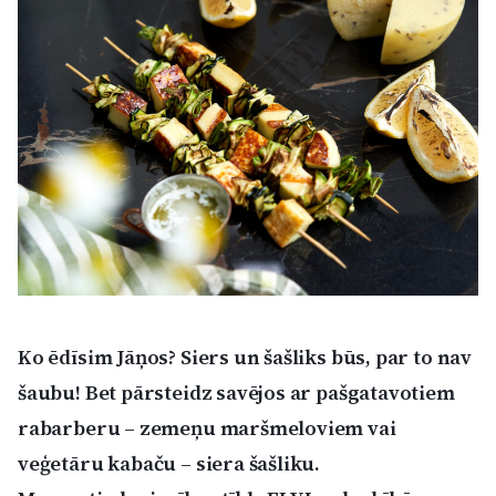
Kultūra
Bizness
Video
Vieta
Sludinājumi
Ko ēdīsim Jāņos? Siers un šašliks būs, par to nav
šaubu! Bet pārsteidz savējos ar pašgatavotiem
Pasākumi
rabarberu – zemeņu maršmeloviem vai
veģetāru kabaču – siera šašliku.
Reklāma