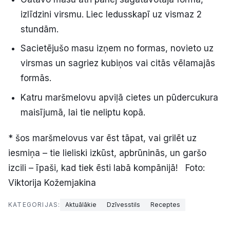
izlīdzini virsmu. Liec ledusskapī uz vismaz 2
stundām.
Sacietējušo masu izņem no formas, novieto uz
virsmas un sagriez kubiņos vai citās vēlamajās
formās.
Katru maršmelovu apviļā cietes un pūdercukura
maisījumā, lai tie neliptu kopā.
* šos maršmelovus var ēst tāpat, vai grilēt uz
iesmiņa – tie lieliski izkūst, apbrūninās, un garšo
izcili – īpaši, kad tiek ēsti labā kompānijā! Foto:
Viktorija Kožemjakina
KATEGORIJAS:
Aktuālākie
Dzīvesstils
Receptes