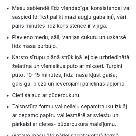
Masu sablendē līdz viendabīgai konsistencei vai
saspied (drīkst palikt mazi augļu gabaliņi), vāri
pāris minūtes līdz konsistence ir vijīga.
Pievieno medu, sāli, vaniļas cukuru un uzkarsē
līdz masa burbuļo.
Karsto sīrupu plānā strūkliņā lej pie uzbriedinātā
želatīna un vienlaikus puto ar mikseri. Turpini
putot 10–15 minūtes, līdz masa kļūst gaiša,
gaisīga, bieza un ievērojami palielinās apjomā.
Cieti sajauc ar pūdercukuru.
Taisnstūra formu vai nelielu cepamtrauku izklāj
ar cepamo papīru vai iesmērē ar sviestu un
pārkaisi ar cietes- pūdercukura maisījumu.
Gatavo masu ātri pārlej sagatavotajā formā,