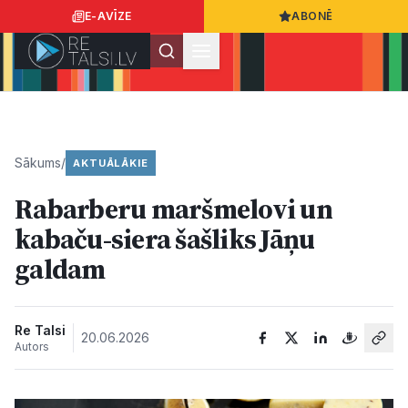
E-AVĪZE
ABONĒ
Ielogoties
Ziņo
App Store
Google Play
Sākums
/
AKTUĀLĀKIE
Rabarberu maršmelovi un
Ziņas
kabaču-siera šašliks Jāņu
galdam
Sabiedrība
Dzīvesstils
Re Talsi
20.06.2026
Autors
Sports