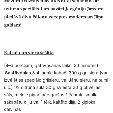
Mazumtirdzniecības tīkls ELVI sadarbībā ar
Politiskā reklāma
uztura speciālisti un pavāri Jevgēniju Jansoni
piedāvā divu ēdienu receptes modernam Jāņu
Par mums
galdam!
Kontakti
Ziņo redakcijai
Kabaču un siera šašliki
Facebook
Instagram
YouTube
(4–6 porcijām, gatavošanas laiks: 30 minūtes)
Sastāvdaļas
3-4 jaunie kabači 300 g grilsiera (var
E-avīze
Abonē
izvēlēties speciālo grilsieru, vai Jānu sieru, haloumi
u.c.) 1/2 citrona sula 30 g sviesta 30 g olīveļļas
sāls, melnie pipari pēc garšas 1 ēdamk. smalki
sakapātu diļļu vai 1 tējk. kaltēto diļļu 2 ķiploka
daiviņas