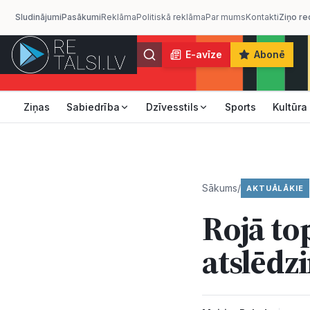
Sludinājumi
Pasākumi
Reklāma
Politiskā reklāma
Par mums
Kontakti
Ziņo re
E-avīze
Abonē
Ziņas
Sabiedrība
Dzīvesstils
Sports
Kultūra
Sākums
/
AKTUĀLĀKIE
Rojā to
atslēdz