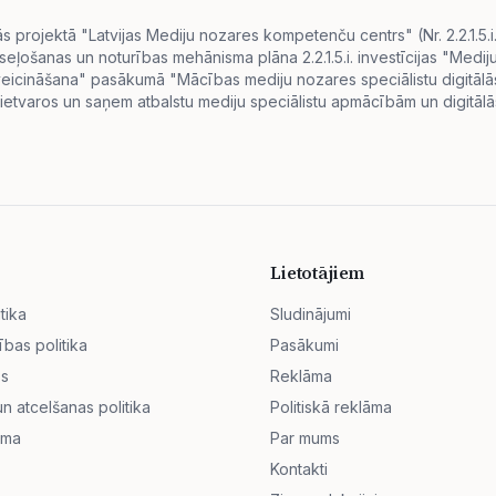
projektā "Latvijas Mediju nozares kompetenču centrs" (Nr. 2.2.1.5.
eseļošanas un noturības mehānisma plāna 2.2.1.5.i. investīcijas "Me
s veicināšana" pasākumā "Mācības mediju nozares speciālistu digitā
ietvaros un saņem atbalstu mediju speciālistu apmācībām un digitālās
Lietotājiem
tika
Sludinājumi
ības politika
Pasākumi
ss
Reklāma
 atcelšanas politika
Politiskā reklāma
āma
Par mums
Kontakti