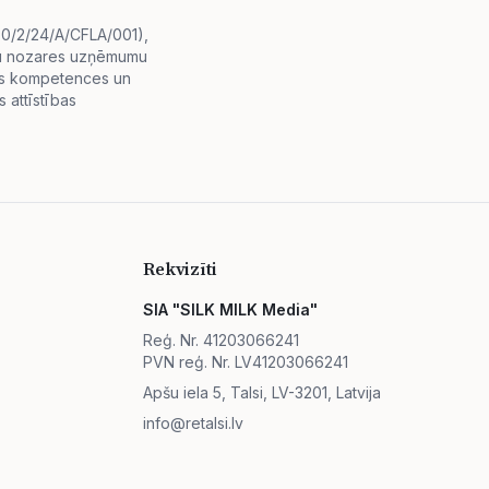
i.0/2/24/A/CFLA/001),
diju nozares uzņēmumu
lās kompetences un
 attīstības
Rekvizīti
SIA "SILK MILK Media"
Reģ. Nr. 41203066241
PVN reģ. Nr. LV41203066241
Apšu iela 5, Talsi, LV-3201, Latvija
info@retalsi.lv