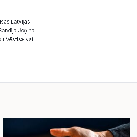
sas Latvijas
Sandija Joņina,
su Vēstīs» vai