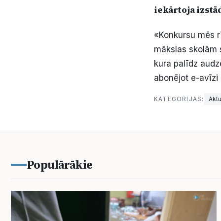
iekārtoja izstād
«Konkursu mēs rī
mākslas skolām s
kura palīdz audzē
abonējot e-avīzi 
KATEGORIJAS:
Aktu
Populārākie