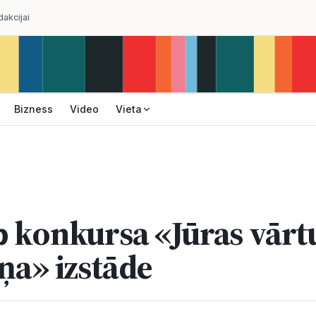
dakcijai
Bizness
Video
Vieta
p konkursa «Jūras vārt
iņa» izstāde