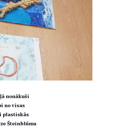
aļā nonākuši
i no visas
i plastiskās
ēze Šteinblūma