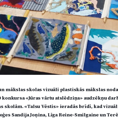
un mākslas skolas vizuāli plastiskās mākslas nod
0 konkursa «Jūras vārtu atslēdziņa» audzēkņu darb
s skolām. «Talsu Vēstis» ieradās brīdī, kad vizuāl
ģes Sandija Joņina, Līga Reine-Smilgaine un Ter