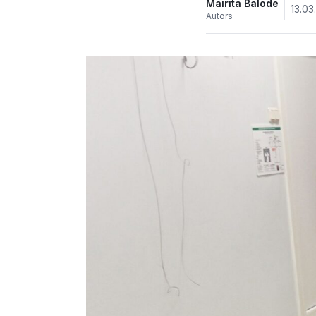
Mairita Balode
13.03
Autors