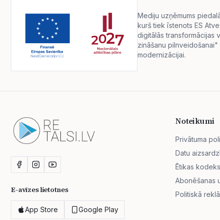
Mediju uzņēmums piedalās 
kurš tiek īstenots ES Atv
digitālās transformācija
zināšanu pilnveidošanai" 
modernizācijai.
Noteikumi
Privātuma poli
Datu aizsardz
Ētikas kodek
Abonēšanas un
E-avīzes lietotnes
Politiskā rekl
App Store
Google Play