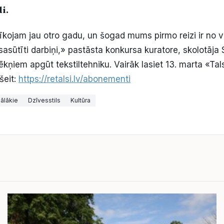
i.
kojam jau otro gadu, un šogad mums pirmo reizi ir no vi
asūtīti darbiņi,» pastāsta konkursa kuratore, skolotāja 
kņiem apgūt tekstiltehniku. Vairāk lasiet 13. marta «Tal
šeit:
https://retalsi.lv/abonementi
ālākie
Dzīvesstils
Kultūra