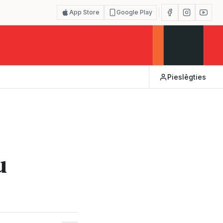
App Store
Google Play
Pieslēgties
u