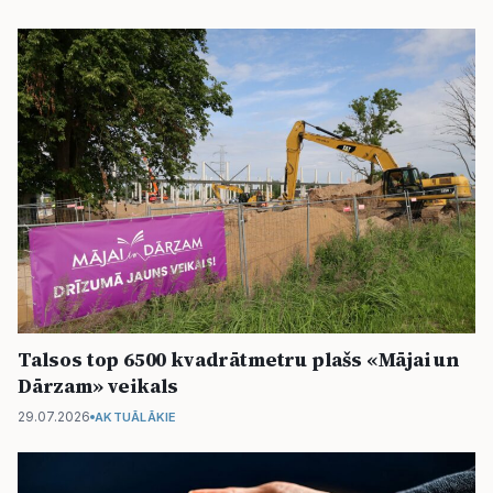
Talsos top 6500 kvadrātmetru plašs «Mājai un
Dārzam» veikals
29.07.2026
AKTUĀLĀKIE