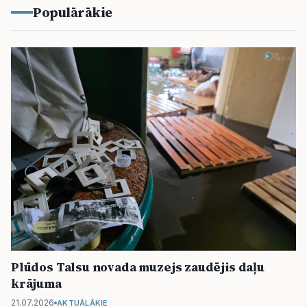
Populārākie
Plūdos Talsu novada muzejs zaudējis daļu
krājuma
21.07.2026
AKTUĀLĀKIE