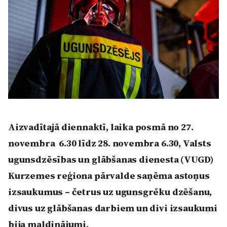
Kultūra
Bizness
Video
Vieta
Aizvadītajā diennaktī, laika posmā no 27.
novembra 6.30 līdz 28. novembra 6.30, Valsts
ugunsdzēsības un glābšanas dienesta (VUGD)
Sludinājumi
Kurzemes reģiona pārvalde saņēma astoņus
Pasākumi
izsaukumus – četrus uz ugunsgrēku dzēšanu,
divus uz glābšanas darbiem un divi izsaukumi
Reklāma
bija maldinājumi.