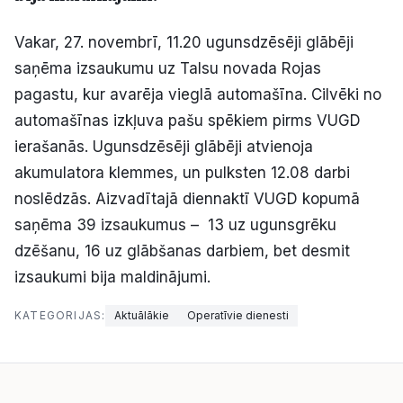
Politiskā reklāma
Vakar, 27. novembrī, 11.20 ugunsdzēsēji glābēji
Par mums
saņēma izsaukumu uz Talsu novada Rojas
pagastu, kur avarēja vieglā automašīna. Cilvēki no
Kontakti
automašīnas izkļuva pašu spēkiem pirms VUGD
ierašanās. Ugunsdzēsēji glābēji atvienoja
Ziņo redakcijai
akumulatora klemmes, un pulksten 12.08 darbi
noslēdzās. Aizvadītajā diennaktī VUGD kopumā
saņēma 39 izsaukumus – 13 uz ugunsgrēku
Facebook
Instagram
YouTube
dzēšanu, 16 uz glābšanas darbiem, bet desmit
izsaukumi bija maldinājumi.
E-avīze
Abonē
KATEGORIJAS:
Aktuālākie
Operatīvie dienesti