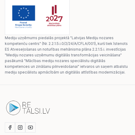
Mediju uzņēmums piedalās projektā "Latvijas Mediju nozares
kompetenču centrs" (Nr. 2.2.1.5.i.0/2/24/A/CFLA/001), kurš tiek īstenots
ES Atveseļošanas un noturības mehānisma plāna 2.2.1.5.i. investīcijas
"Mediju nozares uzņēmumu digitālās transformācijas veicināšana"
pasākumā "Mācības mediju nozares speciālistu digitālās
kompetences un zināšanu pilnveidošanai" ietvaros un saņem atbalstu
mediju speciālistu apmācībām un digitālās attīstības modernizācijai.