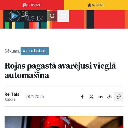
E-AVĪZE
ABONĒ
Ielogoties
Ziņo
App Store
Google Play
Sākums
/
AKTUĀLĀKIE
Rojas pagastā avarējusi vieglā
Ziņas
automašīna
Sabiedrība
Re Talsi
28.11.2025
Autors
Dzīvesstils
Sports