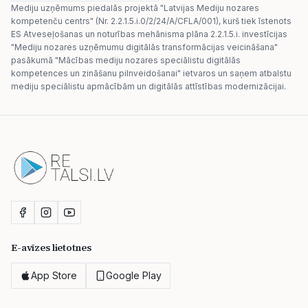
Mediju uzņēmums piedalās projektā "Latvijas Mediju nozares
kompetenču centrs" (Nr. 2.2.1.5.i.0/2/24/A/CFLA/001), kurš tiek īstenots
ES Atveseļošanas un noturības mehānisma plāna 2.2.1.5.i. investīcijas
"Mediju nozares uzņēmumu digitālās transformācijas veicināšana"
pasākumā "Mācības mediju nozares speciālistu digitālās
kompetences un zināšanu pilnveidošanai" ietvaros un saņem atbalstu
mediju speciālistu apmācībām un digitālās attīstības modernizācijai.
E-avīzes lietotnes
App Store
Google Play