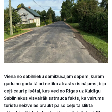
Kultūra
Bizness
Video
Vieta
Viena no sabilnieku samilzušajām sāpēm, kurām
Sludinājumi
gadu no gada tā arī netika atrasts risinājums, bija
ceļš cauri pilsētai, kas ved no Rīgas uz Kuldīgu.
Pasākumi
Sabilniekus visvairāk satrauca fakts, ka vairums
Reklāma
tūristu neizvēlas braukt pa šo ceļu tā sliktā