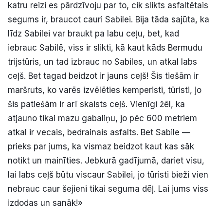
katru reizi es pārdzīvoju par to, cik slikts asfaltētais
segums ir, braucot cauri Sabilei. Bija tāda sajūta, ka
līdz Sabilei var braukt pa labu ceļu, bet, kad
iebrauc Sabilē, viss ir slikti, kā kaut kāds Bermudu
trijstūris, un tad izbrauc no Sabiles, un atkal labs
ceļš. Bet tagad beidzot ir jauns ceļš! Šis tiešām ir
maršruts, ko varēs izvēlēties kemperisti, tūristi, jo
šis patiešām ir arī skaists ceļš. Vienīgi žēl, ka
atjauno tikai mazu gabaliņu, jo pēc 600 metriem
atkal ir vecais, bedrainais asfalts. Bet Sabile —
prieks par jums, ka vismaz beidzot kaut kas sāk
notikt un mainīties. Jebkurā gadījumā, dariet visu,
lai labs ceļš būtu viscaur Sabilei, jo tūristi bieži vien
nebrauc caur šejieni tikai seguma dēļ. Lai jums viss
izdodas un sanāk!»