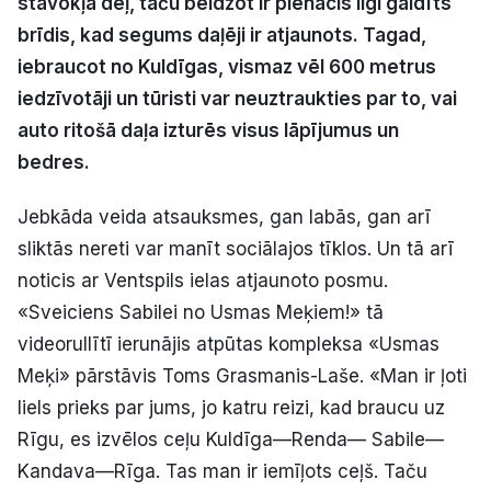
stāvokļa dēļ, taču beidzot ir pienācis ilgi gaidīts
Politiskā reklāma
brīdis, kad segums daļēji ir atjaunots. Tagad,
iebraucot no Kuldīgas, vismaz vēl 600 metrus
Par mums
iedzīvotāji un tūristi var neuztraukties par to, vai
auto ritošā daļa izturēs visus lāpījumus un
Kontakti
bedres.
Ziņo redakcijai
Jebkāda veida atsauksmes, gan labās, gan arī
sliktās nereti var manīt sociālajos tīklos. Un tā arī
noticis ar Ventspils ielas atjaunoto posmu.
Facebook
Instagram
YouTube
«Sveiciens Sabilei no Usmas Meķiem!» tā
videorullītī ierunājis atpūtas kompleksa «Usmas
E-avīze
Abonē
Meķi» pārstāvis Toms Grasmanis-Laše. «Man ir ļoti
liels prieks par jums, jo katru reizi, kad braucu uz
Rīgu, es izvēlos ceļu Kuldīga—Renda— Sabile—
Kandava—Rīga. Tas man ir iemīļots ceļš. Taču