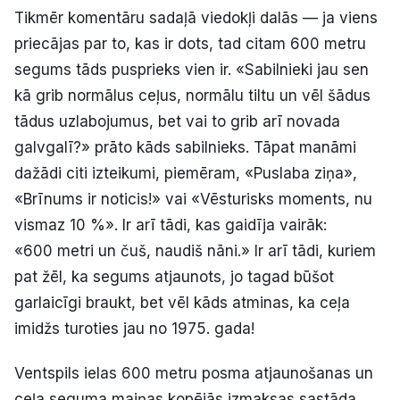
Tikmēr komentāru sadaļā viedokļi dalās — ja viens
priecājas par to, kas ir dots, tad citam 600 metru
segums tāds pusprieks vien ir. «Sabilnieki jau sen
kā grib normālus ceļus, normālu tiltu un vēl šādus
tādus uzlabojumus, bet vai to grib arī novada
galvgalī?» prāto kāds sabilnieks. Tāpat manāmi
dažādi citi izteikumi, piemēram, «Puslaba ziņa»,
«Brīnums ir noticis!» vai «Vēsturisks moments, nu
vismaz 10 %». Ir arī tādi, kas gaidīja vairāk:
«600 metri un čuš, naudiš nāni.» Ir arī tādi, kuriem
pat žēl, ka segums atjaunots, jo tagad būšot
garlaicīgi braukt, bet vēl kāds atminas, ka ceļa
imidžs turoties jau no 1975. gada!
Ventspils ielas 600 metru posma atjaunošanas un
ceļa seguma maiņas kopējās izmaksas sastāda