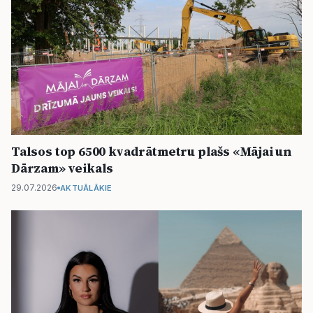
Talsos top 6500 kvadrātmetru plašs «Mājai un
Dārzam» veikals
29.07.2026
AKTUĀLĀKIE