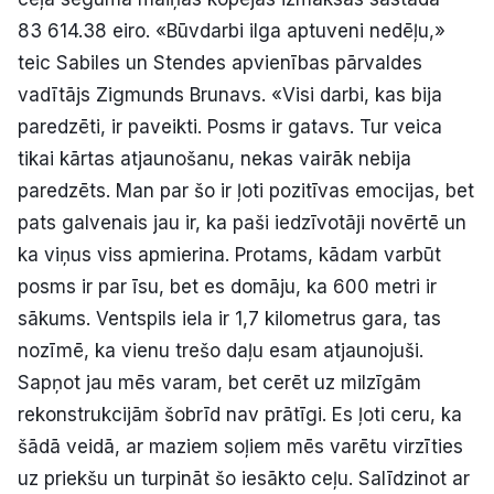
83 614.38 eiro. «Būvdarbi ilga aptuveni nedēļu,»
teic Sabiles un Stendes apvienības pārvaldes
vadītājs Zigmunds Brunavs. «Visi darbi, kas bija
paredzēti, ir paveikti. Posms ir gatavs. Tur veica
tikai kārtas atjaunošanu, nekas vairāk nebija
paredzēts. Man par šo ir ļoti pozitīvas emocijas, bet
pats galvenais jau ir, ka paši iedzīvotāji novērtē un
ka viņus viss apmierina. Protams, kādam varbūt
posms ir par īsu, bet es domāju, ka 600 metri ir
sākums. Ventspils iela ir 1,7 kilometrus gara, tas
nozīmē, ka vienu trešo daļu esam atjaunojuši.
Sapņot jau mēs varam, bet cerēt uz milzīgām
rekonstrukcijām šobrīd nav prātīgi. Es ļoti ceru, ka
šādā veidā, ar maziem soļiem mēs varētu virzīties
uz priekšu un turpināt šo iesākto ceļu. Salīdzinot ar