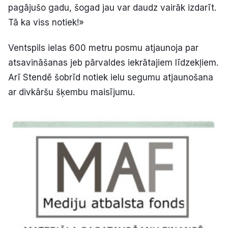
pagājušo gadu, šogad jau var daudz vairāk izdarīt.
Tā ka viss notiek!»
Ventspils ielas 600 metru posmu atjaunoja par
atsavināšanas jeb pārvaldes iekrātajiem līdzekļiem.
Arī Stendē šobrīd notiek ielu segumu atjaunošana
ar divkāršu šķembu maisījumu.