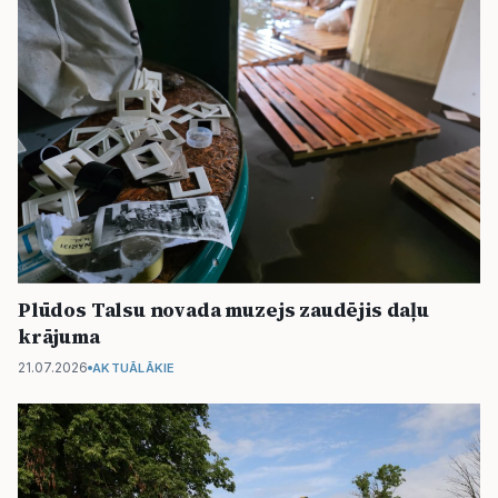
Plūdos Talsu novada muzejs zaudējis daļu
krājuma
21.07.2026
AKTUĀLĀKIE