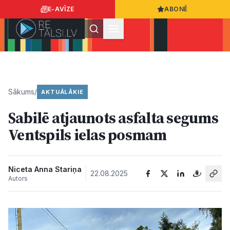
E-AVĪZE
ABONĒ
Ielogoties
Ziņo
App Store
Google Play
Sākums
/
AKTUĀLĀKIE
Sabilē atjaunots asfalta segums
Ziņas
Ventspils ielas posmam
Sabiedrība
Niceta Anna Stariņa
22.08.2025
Autors
Dzīvesstils
Sports