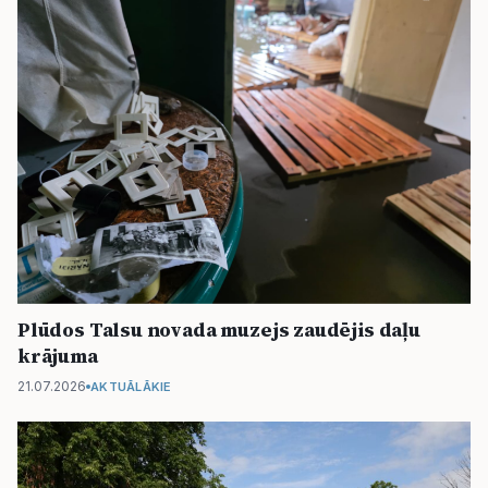
Plūdos Talsu novada muzejs zaudējis daļu
krājuma
21.07.2026
AKTUĀLĀKIE