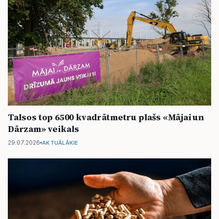
Talsos top 6500 kvadrātmetru plašs «Mājai un
Dārzam» veikals
29.07.2026
AKTUĀLĀKIE