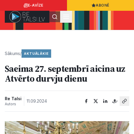
E-AVĪZE
ABONĒ
Ielogoties
Ziņo
App Store
Google Play
Sākums
/
AKTUĀLĀKIE
Saeima 27. septembrī aicina uz
Ziņas
Atvērto durvju dienu
Sabiedrība
Re Talsi
11.09.2024
Autors
Dzīvesstils
Sports