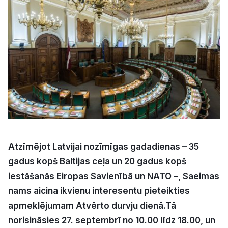
Kultūra
Bizness
Video
Vieta
Atzīmējot Latvijai nozīmīgas gadadienas – 35
gadus kopš Baltijas ceļa un 20 gadus kopš
Sludinājumi
iestāšanās Eiropas Savienībā un NATO –, Saeimas
Pasākumi
nams aicina ikvienu interesentu pieteikties
apmeklējumam Atvērto durvju dienā.
Tā
Reklāma
norisināsies 27. septembrī no 10.00 līdz 18.00, un