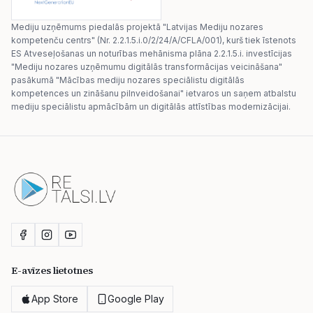
Mediju uzņēmums piedalās projektā "Latvijas Mediju nozares
kompetenču centrs" (Nr. 2.2.1.5.i.0/2/24/A/CFLA/001), kurš tiek īstenots
ES Atveseļošanas un noturības mehānisma plāna 2.2.1.5.i. investīcijas
"Mediju nozares uzņēmumu digitālās transformācijas veicināšana"
pasākumā "Mācības mediju nozares speciālistu digitālās
kompetences un zināšanu pilnveidošanai" ietvaros un saņem atbalstu
mediju speciālistu apmācībām un digitālās attīstības modernizācijai.
E-avīzes lietotnes
App Store
Google Play