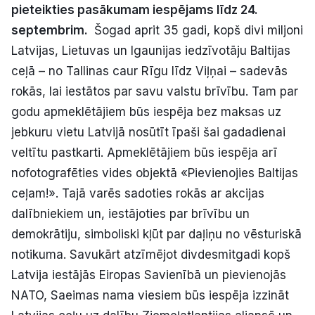
pieteikties pasākumam iespējams līdz 24.
Politiskā reklāma
septembrim.
Šogad aprit 35 gadi, kopš divi miljoni
Latvijas, Lietuvas un Igaunijas iedzīvotāju Baltijas
Par mums
ceļā – no Tallinas caur Rīgu līdz Viļņai – sadevās
Kontakti
rokās, lai iestātos par savu valstu brīvību. Tam par
godu apmeklētājiem būs iespēja bez maksas uz
Ziņo redakcijai
jebkuru vietu Latvijā nosūtīt īpaši šai gadadienai
veltītu pastkarti. Apmeklētājiem būs iespēja arī
nofotografēties vides objektā «Pievienojies Baltijas
Facebook
Instagram
YouTube
ceļam!». Tajā varēs sadoties rokās ar akcijas
dalībniekiem un, iestājoties par brīvību un
E-avīze
Abonē
demokrātiju, simboliski kļūt par daļiņu no vēsturiskā
notikuma. Savukārt atzīmējot divdesmitgadi kopš
Latvija iestājās Eiropas Savienībā un pievienojās
NATO, Saeimas nama viesiem būs iespēja izzināt