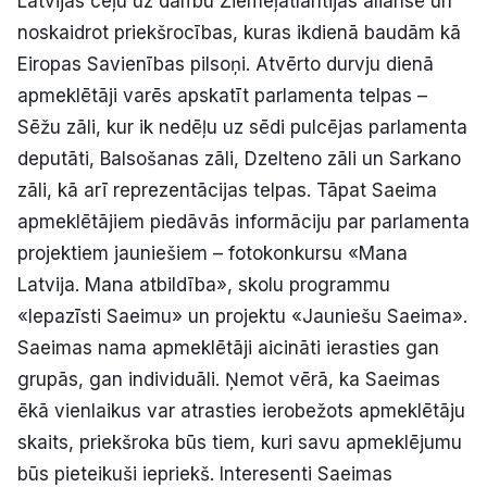
Latvijas ceļu uz dalību Ziemeļatlantijas aliansē un
noskaidrot priekšrocības, kuras ikdienā baudām kā
Eiropas Savienības pilsoņi. Atvērto durvju dienā
apmeklētāji varēs apskatīt parlamenta telpas –
Sēžu zāli, kur ik nedēļu uz sēdi pulcējas parlamenta
deputāti, Balsošanas zāli, Dzelteno zāli un Sarkano
zāli, kā arī reprezentācijas telpas. Tāpat Saeima
apmeklētājiem piedāvās informāciju par parlamenta
projektiem jauniešiem – fotokonkursu «Mana
Latvija. Mana atbildība», skolu programmu
«Iepazīsti Saeimu» un projektu «Jauniešu Saeima».
Saeimas nama apmeklētāji aicināti ierasties gan
grupās, gan individuāli. Ņemot vērā, ka Saeimas
ēkā vienlaikus var atrasties ierobežots apmeklētāju
skaits, priekšroka būs tiem, kuri savu apmeklējumu
būs pieteikuši iepriekš. Interesenti Saeimas