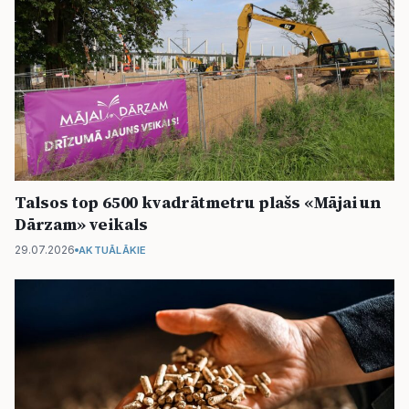
Talsos top 6500 kvadrātmetru plašs «Mājai un
Dārzam» veikals
29.07.2026
AKTUĀLĀKIE