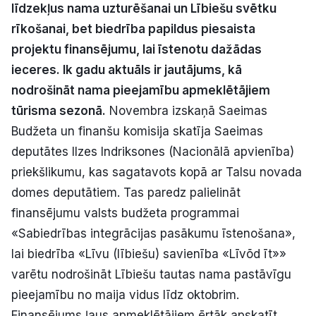
līdzekļus nama uzturēšanai un Lībiešu svētku
Politiskā reklāma
rīkošanai, bet biedrība papildus piesaista
projektu finansējumu, lai īstenotu dažādas
Par mums
ieceres. Ik gadu aktuāls ir jautājums, kā
Kontakti
nodrošināt nama pieejamību apmeklētājiem
tūrisma sezonā.
Novembra izskaņā Saeimas
Ziņo redakcijai
Budžeta un finanšu komisija skatīja Saeimas
deputātes Ilzes Indriksones (Nacionālā apvienība)
priekšlikumu, kas sagatavots kopā ar Talsu novada
Facebook
Instagram
YouTube
domes deputātiem. Tas paredz palielināt
finansējumu valsts budžeta programmai
E-avīze
Abonē
«Sabiedrības integrācijas pasākumu īstenošana»,
lai biedrība «Līvu (lībiešu) savienība «Līvõd īt»»
varētu nodrošināt Lībiešu tautas nama pastāvīgu
pieejamību no maija vidus līdz oktobrim.
Finansējums ļaus apmeklētājiem ērtāk apskatīt