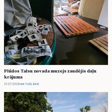
Plūdos Talsu novada muzejs zaudējis daļu
krājuma
21.07.2026
AKTUĀLĀKIE