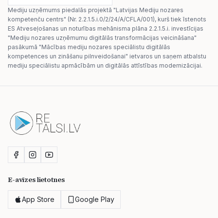
Mediju uzņēmums piedalās projektā "Latvijas Mediju nozares
kompetenču centrs" (Nr. 2.2.1.5.i.0/2/24/A/CFLA/001), kurš tiek īstenots
ES Atveseļošanas un noturības mehānisma plāna 2.2.1.5.i. investīcijas
"Mediju nozares uzņēmumu digitālās transformācijas veicināšana"
pasākumā "Mācības mediju nozares speciālistu digitālās
kompetences un zināšanu pilnveidošanai" ietvaros un saņem atbalstu
mediju speciālistu apmācībām un digitālās attīstības modernizācijai.
E-avīzes lietotnes
App Store
Google Play