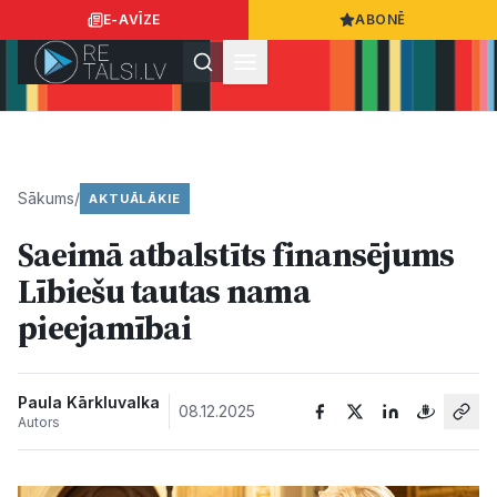
E-AVĪZE
ABONĒ
Ielogoties
Ziņo
App Store
Google Play
Sākums
/
AKTUĀLĀKIE
Saeimā atbalstīts finansējums
Ziņas
Lībiešu tautas nama
pieejamībai
Sabiedrība
Dzīvesstils
Paula Kārkluvalka
08.12.2025
Autors
Sports