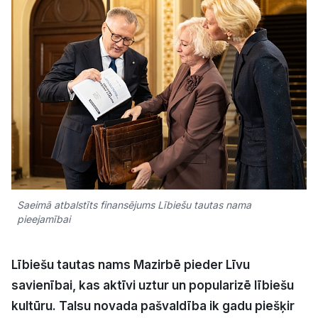
Kultūra
Bizness
Video
Vieta
Saeimā atbalstīts finansējums Lībiešu tautas nama
pieejamībai
Sludinājumi
Pasākumi
Lībiešu tautas nams Mazirbē pieder Līvu
savienībai, kas aktīvi uztur un popularizē lībiešu
Reklāma
kultūru. Talsu novada pašvaldība ik gadu piešķir