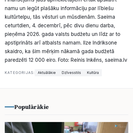
namu un iegūt plašāku informāciju par lībiešu
kultūrtelpu, tās vēsturi un mūsdienām. Saeima
ceturtdien, 4. decembrī, pēc divu dienu darba,
pieņēma 2026. gada valsts budžetu un līdz ar to
apstiprināts arī atbalsts namam. Ilze Indriksone
skaidro, ka šim mērķim nākamā gada budžetā
paredzēti 12 000 eiro. Foto: Reinis Inkēns, saeima.lv
KATEGORIJAS:
Aktuālākie
Dzīvesstils
Kultūra
Populārākie