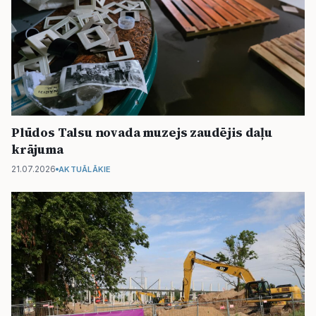
Plūdos Talsu novada muzejs zaudējis daļu
krājuma
21.07.2026
AKTUĀLĀKIE