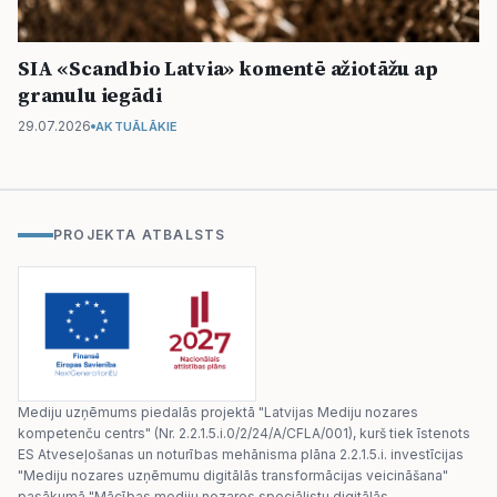
SIA «Scandbio Latvia» komentē ažiotāžu ap
granulu iegādi
29.07.2026
AKTUĀLĀKIE
PROJEKTA ATBALSTS
Mediju uzņēmums piedalās projektā "Latvijas Mediju nozares
kompetenču centrs" (Nr. 2.2.1.5.i.0/2/24/A/CFLA/001), kurš tiek īstenots
ES Atveseļošanas un noturības mehānisma plāna 2.2.1.5.i. investīcijas
"Mediju nozares uzņēmumu digitālās transformācijas veicināšana"
pasākumā "Mācības mediju nozares speciālistu digitālās