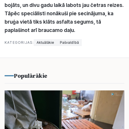
bojāts, un divu gadu laikā labots jau četras reizes.
Politiskā reklāma
Tāpēc speciālisti nonākuši pie secinājuma, ka
Par mums
bruģa vietā tiks klāts asfalta segums, tā
paplašinot arī braucamo daļu.
Kontakti
KATEGORIJAS:
Aktuālākie
Pašvaldībā
Ziņo redakcijai
Facebook
Instagram
YouTube
Populārākie
E-avīze
Abonē