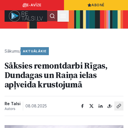
E-AVĪZE
ABONĒ
Ielogoties
Ziņo
App Store
Google Play
Sākums
/
AKTUĀLĀKIE
Sāksies remontdarbi Rīgas,
Ziņas
Dundagas un Raiņa ielas
apļveida krustojumā
Sabiedrība
Dzīvesstils
Re Talsi
08.08.2025
Autors
Sports