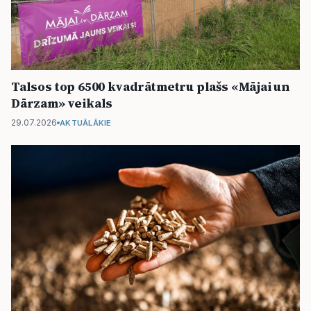
Talsos top 6500 kvadrātmetru plašs «Mājai un
Dārzam» veikals
29.07.2026
AKTUĀLĀKIE