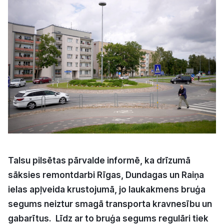
Kultūra
Bizness
Video
Vieta
Sludinājumi
Talsu pilsētas pārvalde informē, ka drīzumā
sāksies remontdarbi Rīgas, Dundagas un Raiņa
Pasākumi
ielas apļveida krustojumā, jo laukakmens bruģa
segums neiztur smagā transporta kravnesību un
Reklāma
gabarītus. Līdz ar to bruģa segums regulāri tiek