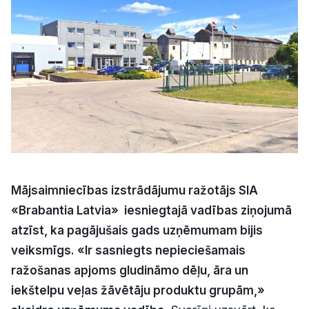
Kultūra
Bizness
Video
Vieta
Mājsaimniecības izstrādājumu ražotājs SIA
«Brabantia Latvia» iesniegtajā vadības ziņojumā
Sludinājumi
atzīst, ka pagājušais gads uzņēmumam bijis
veiksmīgs. «Ir sasniegts nepieciešamais
Pasākumi
ražošanas apjoms gludināmo dēļu, āra un
Reklāma
iekštelpu veļas žāvētāju produktu grupām,»