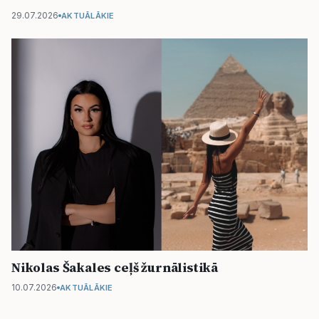
29.07.2026
AKTUĀLĀKIE
Nikolas Šakales ceļš žurnālistikā
10.07.2026
AKTUĀLĀKIE