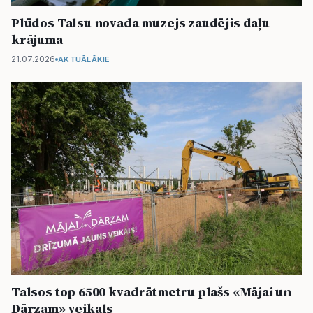
Plūdos Talsu novada muzejs zaudējis daļu
krājuma
21.07.2026
AKTUĀLĀKIE
Talsos top 6500 kvadrātmetru plašs «Mājai un
Dārzam» veikals