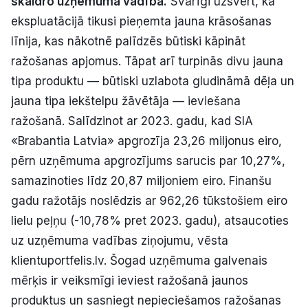
skaidro uzņēmuma vadība.
Svarīgi uzsvērt, ka
Politiskā reklāma
ekspluatācijā tikusi pieņemta jauna krāsošanas
līnija, kas nākotnē palīdzēs būtiski kāpināt
Par mums
ražošanas apjomus. Tāpat arī turpinās divu jauna
tipa produktu — būtiski uzlabota gludināmā dēļa un
Kontakti
jauna tipa iekštelpu žāvētāja — ieviešana
ražošanā. Salīdzinot ar 2023. gadu, kad SIA
Ziņo redakcijai
«Brabantia Latvia» apgrozīja 23,26 miljonus eiro,
pērn uzņēmuma apgrozījums sarucis par 10,27%,
Facebook
Instagram
YouTube
samazinoties līdz 20,87 miljoniem eiro. Finanšu
gadu ražotājs noslēdzis ar 962,26 tūkstošiem eiro
E-avīze
Abonē
lielu peļņu (-10,78% pret 2023. gadu), atsaucoties
uz uzņēmuma vadības ziņojumu, vēsta
klientuportfelis.lv. Šogad uzņēmuma galvenais
mērķis ir veiksmīgi ieviest ražošanā jaunos
produktus un sasniegt nepieciešamos ražošanas