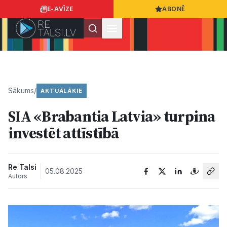
E-AVĪZE
ABONĒ
Ielogoties
Ziņo
App Store
Google Play
Sākums
/
AKTUĀLĀKIE
SIA «Brabantia Latvia» turpina
Ziņas
investēt attīstībā
Sabiedrība
Re Talsi
05.08.2025
Autors
Dzīvesstils
Sports