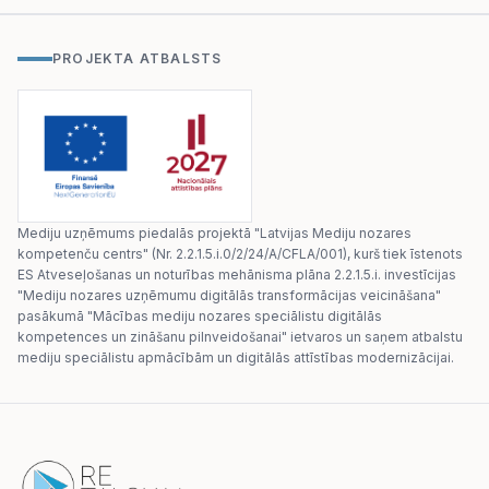
PROJEKTA ATBALSTS
Mediju uzņēmums piedalās projektā "Latvijas Mediju nozares
kompetenču centrs" (Nr. 2.2.1.5.i.0/2/24/A/CFLA/001), kurš tiek īstenots
ES Atveseļošanas un noturības mehānisma plāna 2.2.1.5.i. investīcijas
"Mediju nozares uzņēmumu digitālās transformācijas veicināšana"
pasākumā "Mācības mediju nozares speciālistu digitālās
kompetences un zināšanu pilnveidošanai" ietvaros un saņem atbalstu
mediju speciālistu apmācībām un digitālās attīstības modernizācijai.