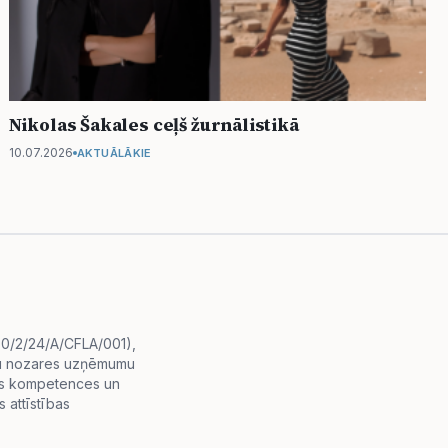
Nikolas Šakales ceļš žurnālistikā
10.07.2026
AKTUĀLĀKIE
i.0/2/24/A/CFLA/001),
diju nozares uzņēmumu
lās kompetences un
 attīstības