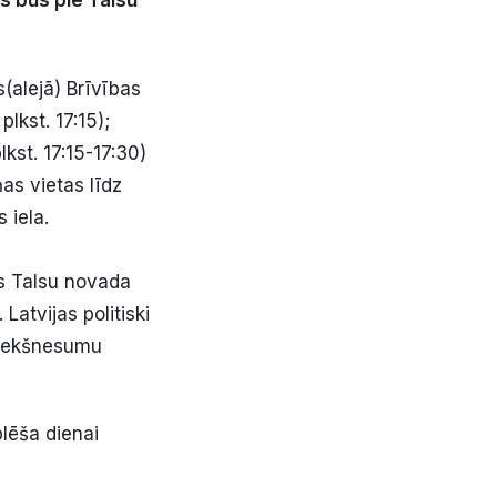
s būs pie Talsu
(alejā) Brīvības
lkst. 17:15);
kst. 17:15-17:30)
as vietas līdz
 iela.
ies Talsu novada
Latvijas politiski
priekšnesumu
plēša dienai