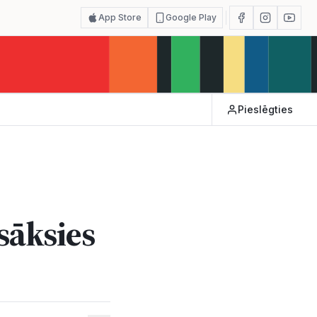
App Store
Google Play
Pieslēgties
sāksies