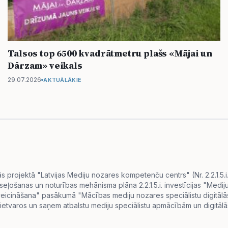
Talsos top 6500 kvadrātmetru plašs «Mājai un
Dārzam» veikals
29.07.2026
AKTUĀLĀKIE
projektā "Latvijas Mediju nozares kompetenču centrs" (Nr. 2.2.1.5.
eseļošanas un noturības mehānisma plāna 2.2.1.5.i. investīcijas "Me
s veicināšana" pasākumā "Mācības mediju nozares speciālistu digitā
ietvaros un saņem atbalstu mediju speciālistu apmācībām un digitālās