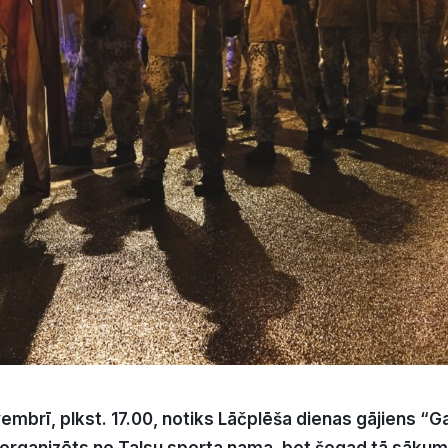
vembrī, plkst. 17.00, notiks Lāčplēša dienas gājiens “