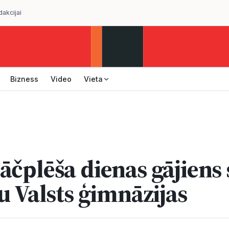
dakcijai
Bizness
Video
Vieta
āčplēša dienas gājiens 
u Valsts ģimnāzijas