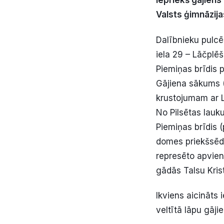
Iepriekš gājien
Valsts ģimnāzija
Dalībnieku pulcē
iela 29 – Lāčplēš
Piemiņas brīdis p
Gājiena sākums (
krustojumam ar Li
No Pilsētas lauk
Piemiņas brīdis (
domes priekšsēdēt
represēto apvien
gādās Talsu Krist
Ikviens aicināts 
veltītā lāpu gāji