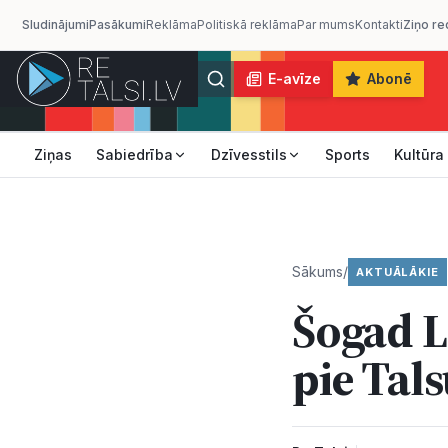
Sludinājumi
Pasākumi
Reklāma
Politiskā reklāma
Par mums
Kontakti
Ziņo re
E-avīze
Abonē
Ziņas
Sabiedrība
Dzīvesstils
Sports
Kultūra
Sākums
/
AKTUĀLĀKIE
Šogad L
pie Tals