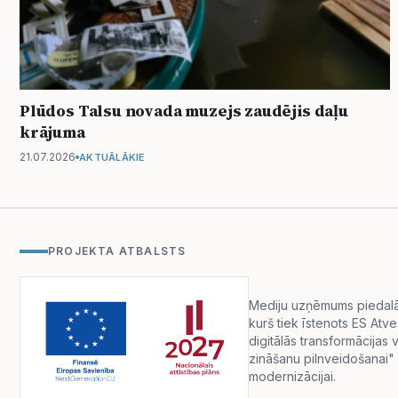
Plūdos Talsu novada muzejs zaudējis daļu
krājuma
21.07.2026
AKTUĀLĀKIE
PROJEKTA ATBALSTS
Mediju uzņēmums piedalās 
kurš tiek īstenots ES Atv
digitālās transformācija
zināšanu pilnveidošanai" 
modernizācijai.