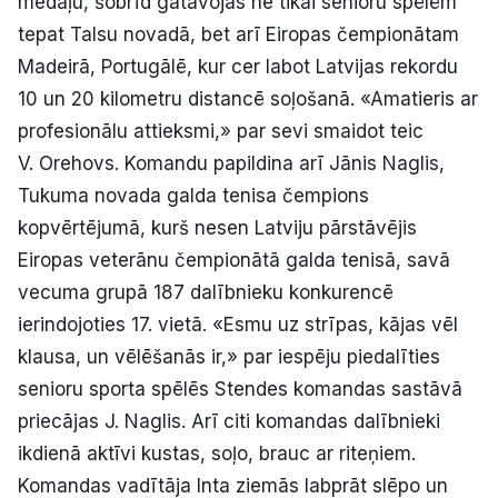
medaļu, šobrīd gatavojas ne tikai senioru spēlēm
tepat Talsu novadā, bet arī Eiropas čempionātam
Madeirā, Portugālē, kur cer labot Latvijas rekordu
10 un 20 kilometru distancē soļošanā. «Amatieris ar
profesionālu attieksmi,» par sevi smaidot teic
V. Orehovs. Komandu papildina arī Jānis Naglis,
Tukuma novada galda tenisa čempions
kopvērtējumā, kurš nesen Latviju pārstāvējis
Eiropas veterānu čempionātā galda tenisā, savā
vecuma grupā 187 dalībnieku konkurencē
ierindojoties 17. vietā. «Esmu uz strīpas, kājas vēl
klausa, un vēlēšanās ir,» par iespēju piedalīties
senioru sporta spēlēs Stendes komandas sastāvā
priecājas J. Naglis. Arī citi komandas dalībnieki
ikdienā aktīvi kustas, soļo, brauc ar riteņiem.
Komandas vadītāja Inta ziemās labprāt slēpo un