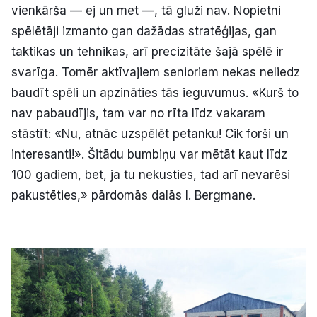
vienkārša — ej un met —, tā gluži nav. Nopietni
spēlētāji izmanto gan dažādas stratēģijas, gan
taktikas un tehnikas, arī precizitāte šajā spēlē ir
svarīga. Tomēr aktīvajiem senioriem nekas neliedz
baudīt spēli un apzināties tās ieguvumus. «Kurš to
nav pabaudījis, tam var no rīta līdz vakaram
stāstīt: «Nu, atnāc uzspēlēt petanku! Cik forši un
interesanti!». Šitādu bumbiņu var mētāt kaut līdz
100 gadiem, bet, ja tu nekusties, tad arī nevarēsi
pakustēties,» pārdomās dalās I. Bergmane.