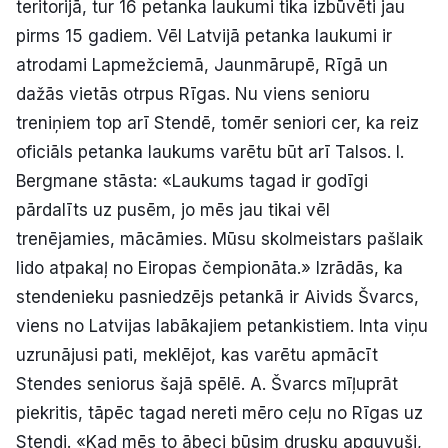
teritorijā, tur 16 petanka laukumi tika izbūvēti jau
pirms 15 gadiem. Vēl Latvijā petanka laukumi ir
atrodami Lapmežciemā, Jaunmārupē, Rīgā un
dažās vietās otrpus Rīgas. Nu viens senioru
treniņiem top arī Stendē, tomēr seniori cer, ka reiz
oficiāls petanka laukums varētu būt arī Talsos. I.
Bergmane stāsta: «Laukums tagad ir godīgi
pārdalīts uz pusēm, jo mēs jau tikai vēl
trenējamies, mācāmies. Mūsu skolmeistars pašlaik
lido atpakaļ no Eiropas čempionāta.» Izrādās, ka
stendenieku pasniedzējs petankā ir Aivids Švarcs,
viens no Latvijas labākajiem petankistiem. Inta viņu
uzrunājusi pati, meklējot, kas varētu apmācīt
Stendes seniorus šajā spēlē. A. Švarcs mīļuprāt
piekritis, tāpēc tagad nereti mēro ceļu no Rīgas uz
Stendi. «Kad mēs to ābeci būsim drusku apguvuši,