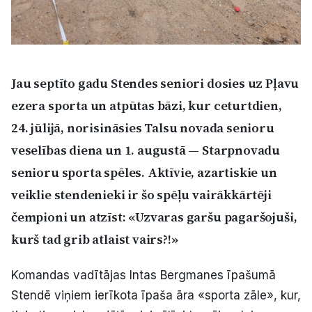
Politiskā reklāma
Par mums
Jau septīto gadu Stendes seniori dosies uz Pļavu
Kontakti
ezera sporta un atpūtas bāzi, kur ceturtdien,
Ziņo redakcijai
24. jūlijā, norisināsies Talsu novada senioru
veselības diena un 1. augustā — Starpnovadu
senioru sporta spēles. Aktīvie, azartiskie un
Facebook
Instagram
YouTube
veiklie stendenieki ir šo spēļu vairākkārtēji
čempioni un atzīst: «Uzvaras garšu pagaršojuši,
E-avīze
Abonē
kurš tad grib atlaist vairs?!»
Komandas vadītājas Intas Bergmanes īpašumā
Stendē viņiem ierīkota īpaša āra «sporta zāle», kur,