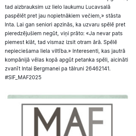
tad aizbrauksim uz lielo laukumu Lucavsalā
paspēlēt pret jau nopietnākiem večiem,» stāsta
Inta. Lai gan seniori apzinās, ka uzvaru spēlē pret
pieredzējušiem negūt, viņi prāto: «Ja nevar pats
piemest klāt, tad vismaz izsit otram ārā. Spēlē
nepieciešama liela viltība.» Interesenti, kas jautrā
kompānijā vēlas kopā apgūt petanka spēli, aicināti
zvanīt Intai Bergmanei pa tālruni 26462141.
#SIF_MAF2025