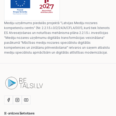
Mediju uzņēmums piedalās projektā "Latvijas Mediju nozares
kompetenču centrs" (Nr. 2.2.1.5.i.0/2/24/A/CFLA/001), kurš tiek īstenots
ES Atveseļošanas un noturības mehānisma plāna 2.2.1.5.i. investīcijas
"Mediju nozares uzņēmumu digitālās transformācijas veicināšana"
pasākumā "Mācības mediju nozares speciālistu digitālās
kompetences un zināšanu pilnveidošanai" ietvaros un saņem atbalstu
mediju speciālistu apmācībām un digitālās attīstības modernizācijai.
E-avīzes lietotnes