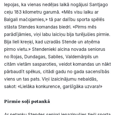
lepojas, ka vienas nedēļas laikā nogājusi Santjago
ceļu 183 kilometru garumā. «Mēs visu laiku ar
Balgali mačojamies,» tā par dalību sporta spēlēs
stāsta Stendes komandas biedri. «Pirms mēs
parādījāmies, viņi labu laiciņu bija turējušies pirmie.
Bija lieli kreņķi, kad uzradās Stende un atņēma
pirmo vietu.» Stendenieki aicina novada seniorus
no Rojas, Dundagas, Sabiles, Valdemārpils un
citām vietām sasparoties, veidot komandas un nākt
pārbaudīt spēkus, citādi gadu no gada sacensībās
viens un tas pats. Viņi izaicinājumu nebaidās,
sakot: «Lielāka konkurence, garšīgāka uzvara!»
Pirmie soļi petankā
Ar petanku Stendes seniori iepazinušies tieši sporta