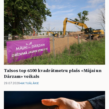
Talsos top 6500 kvadrātmetru plašs «Mājai un
Dārzam» veikals
29.07.2026
AKTUĀLĀKIE