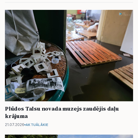
Plūdos Talsu novada muzejs zaudējis daļu
krājuma
21.07.2026
AKTUĀLĀKIE