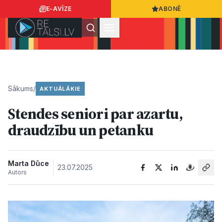
E-AVĪZE
ABONĒ
Ielogoties
Ziņo
App Store
Google Play
Sākums
/
AKTUĀLĀKIE
Stendes seniori par azartu,
Ziņas
draudzību un petanku
Sabiedrība
Marta Dūce
23.07.2025
Autors
Dzīvesstils
Sports