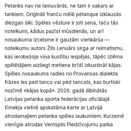
Petanks nav ne lamuvārds, ne tam ir sakars ar
tankiem. Oriģināli franču mēlē pétanque izklausās
diezgan šiki. Spēles vēsture ir ļoti sena, taču tās
noteikumi, kādus pazīst mūsdienās, un arī
nosaukuma izcelsme ir gaužām vienkārša —
noteikumu autors Žils Lenuārs sirga ar reimatismu,
kas ierobežoja viņa kustību iespējas, tāpēc izlēma
spēlētājiem aizliegt metiena brīdī izkustināt kājas.
Spēles nosaukums radies no Provansas dialekta
frāzes les ped tanco vai pèd tancats, kas burtiski
nozīmē «kājas kopā». 2029. gadā dibinātās
Latvijas petanka sporta federācijas oficiālajā
tīmekļa vietnē apskatāma karte ar Latvijā
atrodamajiem petanka spēles laukumiem. Kurzemē
vienīgie atrodas Ventspils Piedzīvojumu parka