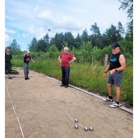
Kultūra
Bizness
Video
Vieta
Sludinājumi
Pasākumi
Reklāma