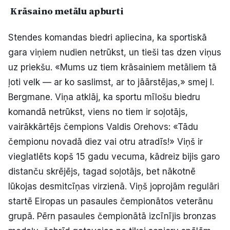
Krāsaino metālu apburti
Stendes komandas biedri apliecina, ka sportiskā
gara viņiem nudien netrūkst, un tieši tas dzen viņus
uz priekšu. «Mums uz tiem krāsainiem metāliem tā
ļoti velk — ar ko saslimst, ar to jāārstējas,» smej I.
Bergmane. Viņa atklāj, ka sportu mīlošu biedru
komandā netrūkst, viens no tiem ir soļotājs,
vairākkārtējs čempions Valdis Orehovs: «Tādu
čempionu novadā diez vai otru atradīs!» Viņš ir
vieglatlēts kopš 15 gadu vecuma, kādreiz bijis garo
distanču skrējējs, tagad soļotājs, bet nākotnē
lūkojas desmitcīņas virzienā. Viņš joprojām regulāri
startē Eiropas un pasaules čempionātos veterānu
grupā. Pērn pasaules čempionātā izcīnījis bronzas