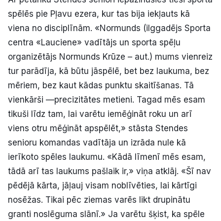
spēlēs pie Pļavu ezera, kur tas bija iekļauts kā
viena no disciplīnām. «Normunds (ilggadējs Sporta
centra «Lauciene» vadītājs un sporta spēļu
organizētājs Normunds Krūze – aut.) mums vienreiz
tur parādīja, kā būtu jāspēlē, bet bez laukuma, bez
mēriem, bez kaut kādas punktu skaitīšanas. Tā
vienkārši —precizitātes metieni. Tagad mēs esam
tikuši līdz tam, lai varētu iemēģināt roku un arī
viens otru mēģināt apspēlēt,» stāsta Stendes
senioru komandas vadītāja un izrāda nule kā
ierīkoto spēles laukumu. «Kādā līmenī mēs esam,
tādā arī tas laukums pašlaik ir,» viņa atklāj. «Šī nav
pēdējā kārta, jāļauj visam noblīvēties, lai kārtīgi
nosēžas. Tikai pēc ziemas varēs likt drupinātu
granti noslēguma slānī.» Ja varētu šķist, ka spēle