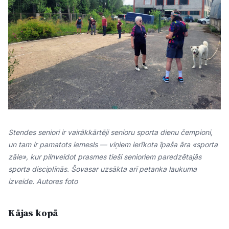
Stendes seniori ir vairākkārtēji senioru sporta dienu čempioni,
un tam ir pamatots iemesls — viņiem ierīkota īpaša āra «sporta
zāle», kur pilnveidot prasmes tieši senioriem paredzētajās
sporta disciplīnās. Šovasar uzsākta arī petanka laukuma
izveide. Autores foto
Kājas kopā