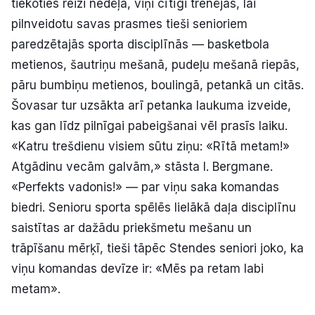
tiekoties reizi nedēļā, viņi cītīgi trenējas, lai
pilnveidotu savas prasmes tieši senioriem
paredzētajās sporta disciplīnās — basketbola
metienos, šautriņu mešanā, pudeļu mešanā riepās,
pāru bumbiņu metienos, boulingā, petankā un citās.
Šovasar tur uzsākta arī petanka laukuma izveide,
kas gan līdz pilnīgai pabeigšanai vēl prasīs laiku.
«Katru trešdienu visiem sūtu ziņu: «Rītā metam!»
Atgādinu vecām galvām,» stāsta I. Bergmane.
«Perfekts vadonis!» — par viņu saka komandas
biedri. Senioru sporta spēlēs lielākā daļa disciplīnu
saistītas ar dažādu priekšmetu mešanu un
trāpīšanu mērķī, tieši tāpēc Stendes seniori joko, ka
viņu komandas devīze ir: «Mēs pa retam labi
metam».