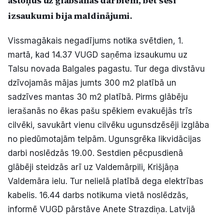
astoņus uz glābšanas darbiem, bet seši
Politiskā reklāma
izsaukumi bija maldinājumi.
Par mums
Vissmagākais negadījums notika svētdien, 1.
martā, kad 14.37 VUGD saņēma izsaukumu uz
Kontakti
Talsu novada Balgales pagastu. Tur dega divstāvu
dzīvojamās mājas jumts 300 m2 platībā un
Ziņo redakcijai
sadzīves mantas 30 m2 platībā. Pirms glābēju
ierašanās no ēkas pašu spēkiem evakuējās trīs
Facebook
Instagram
YouTube
cilvēki, savukārt vienu cilvēku ugunsdzēsēji izglāba
no piedūmotajām telpām. Ugunsgrēka likvidācijas
darbi noslēdzās 19.00. Sestdien pēcpusdienā
E-avīze
Abonē
glābēji steidzās arī uz Valdemārpili, Krišjāņa
Valdemāra ielu. Tur nelielā platībā dega elektrības
kabelis. 16.44 darbs notikuma vietā noslēdzās,
informē VUGD pārstāve Anete Strazdiņa. Latvijā