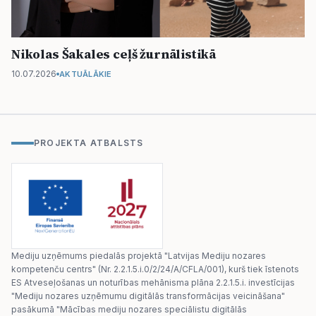
Nikolas Šakales ceļš žurnālistikā
10.07.2026
AKTUĀLĀKIE
PROJEKTA ATBALSTS
Mediju uzņēmums piedalās projektā "Latvijas Mediju nozares
kompetenču centrs" (Nr. 2.2.1.5.i.0/2/24/A/CFLA/001), kurš tiek īstenots
ES Atveseļošanas un noturības mehānisma plāna 2.2.1.5.i. investīcijas
"Mediju nozares uzņēmumu digitālās transformācijas veicināšana"
pasākumā "Mācības mediju nozares speciālistu digitālās