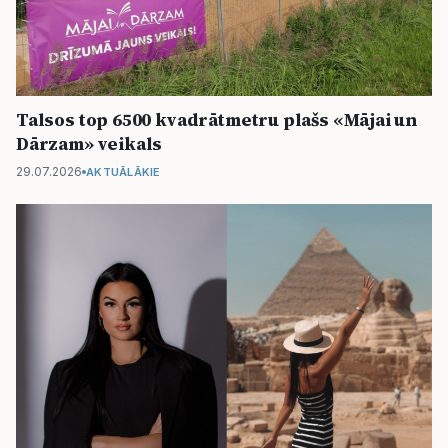
Talsos top 6500 kvadrātmetru plašs «Mājai un
Dārzam» veikals
29.07.2026
AKTUĀLĀKIE