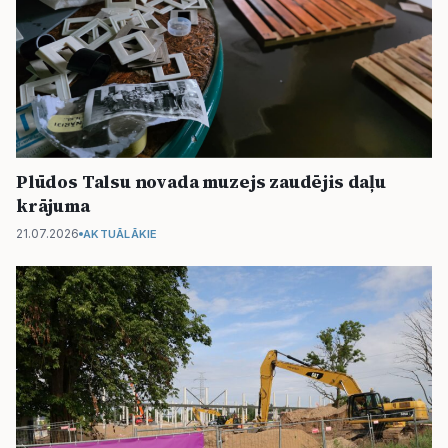
Plūdos Talsu novada muzejs zaudējis daļu
krājuma
21.07.2026
AKTUĀLĀKIE