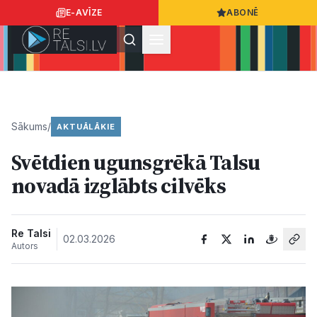
E-AVĪZE
ABONĒ
Ielogoties
Ziņo
App Store
Google Play
Sākums
/
AKTUĀLĀKIE
Svētdien ugunsgrēkā Talsu
Ziņas
novadā izglābts cilvēks
Sabiedrība
Re Talsi
02.03.2026
Autors
Dzīvesstils
Sports