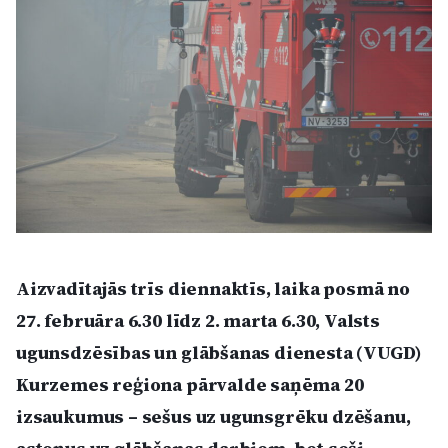
Kultūra
Bizness
Video
Vieta
Aizvadītajās trīs diennaktīs, laika posmā no
27. februāra 6.30 līdz 2. marta 6.30, Valsts
Sludinājumi
ugunsdzēsības un glābšanas dienesta (VUGD)
Pasākumi
Kurzemes reģiona pārvalde saņēma 20
izsaukumus – sešus uz ugunsgrēku dzēšanu,
Reklāma