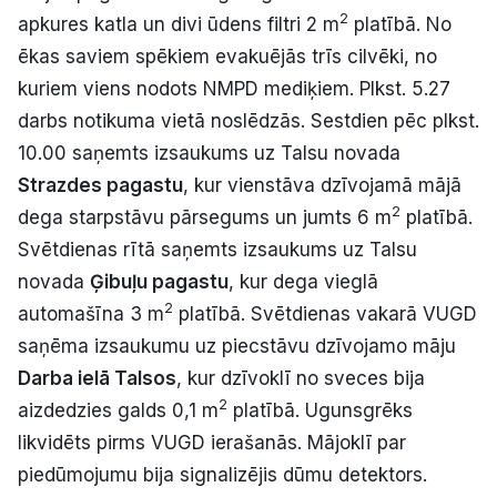
2
apkures katla un divi ūdens filtri 2 m
platībā. No
ēkas saviem spēkiem evakuējās trīs cilvēki, no
kuriem viens nodots NMPD mediķiem. Plkst. 5.27
darbs notikuma vietā noslēdzās. Sestdien pēc plkst.
10.00 saņemts izsaukums uz Talsu novada
Strazdes pagastu
, kur vienstāva dzīvojamā mājā
2
dega starpstāvu pārsegums un jumts 6 m
platībā.
Svētdienas rītā saņemts izsaukums uz Talsu
novada
Ģibuļu pagastu
, kur dega vieglā
2
automašīna 3 m
platībā. Svētdienas vakarā VUGD
saņēma izsaukumu uz piecstāvu dzīvojamo māju
Darba ielā Talsos
, kur dzīvoklī no sveces bija
2
aizdedzies galds 0,1 m
platībā. Ugunsgrēks
likvidēts pirms VUGD ierašanās. Mājoklī par
piedūmojumu bija signalizējis dūmu detektors.