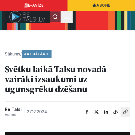
E-AVĪZE
ABONĒ
Ielogoties
Ziņo
App Store
Google Play
Sākums
/
AKTUĀLĀKIE
Svētku laikā Talsu novadā
Ziņas
vairāki izsaukumi uz
ugunsgrēku dzēšanu
Sabiedrība
Dzīvesstils
Re Talsi
27.12.2024
Autors
Sports