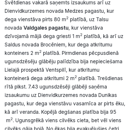
Svētdienas vakarā saņemts izsaukums arī uz
Dienvidkurzemes novada Medzes pagastu, kur
2
dega vienstāva pirts 80 m
platībā, uz Talsu
novada
Valdgales pagastu
, kur vienstāva
2
dzīvojamā mājā dega griesti 1 m
platībā, kā arī uz
Saldus novada Brocēniem, kur dega atkritumu
2
konteiners 2 m
platībā. Pirmdienas pēcpusdienā
ugunsdzēsēju glābēju palīdzība bija nepieciešama
Lielajā prospektā Ventspilī, kur atkritumu
2
konteinerā dega atkritumi 2 m
platībā. Trešdienas
rītā plkst. 7.43 ugunsdzēsēji glābēji saņēma
izsaukumu uz Dienvidkurzemes novada Dunikas
pagastu, kur dega vienstāvu vasarnīca ar pirts ēku,
kā arī veranda. Kopējā degšanas platība bija 95
2
m
. Ugunsgrēkā viens cilvēks cieta, bet vēl viens
cilvēks gāja bojā. No ēkas bija evakuējušies četri