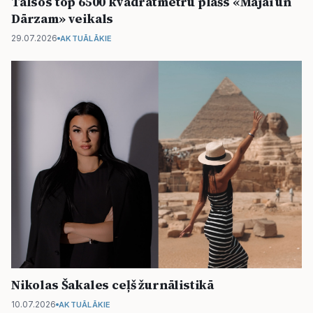
Talsos top 6500 kvadrātmetru plašs «Mājai un
Dārzam» veikals
29.07.2026
AKTUĀLĀKIE
Nikolas Šakales ceļš žurnālistikā
10.07.2026
AKTUĀLĀKIE