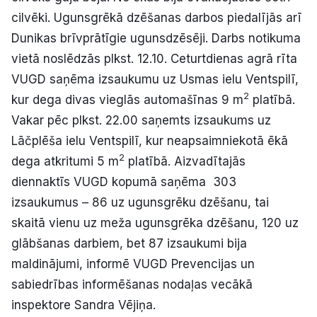
cilvēki. Ugunsgrēkā dzēšanas darbos piedalījās arī
Dunikas brīvprātīgie ugunsdzēsēji. Darbs notikuma
vietā noslēdzās plkst. 12.10. Ceturtdienas agrā rīta
VUGD saņēma izsaukumu uz Usmas ielu Ventspilī,
2
kur dega divas vieglās automašīnas 9 m
platībā.
Vakar pēc plkst. 22.00 saņemts izsaukums uz
Lāčplēša ielu Ventspilī, kur neapsaimniekotā ēkā
2
dega atkritumi 5 m
platībā. Aizvadītajās
diennaktīs VUGD kopumā saņēma 303
izsaukumus – 86 uz ugunsgrēku dzēšanu, tai
skaitā vienu uz meža ugunsgrēka dzēšanu, 120 uz
glābšanas darbiem, bet 87 izsaukumi bija
maldinājumi, informē VUGD Prevencijas un
sabiedrības informēšanas nodaļas vecākā
inspektore Sandra Vējiņa.