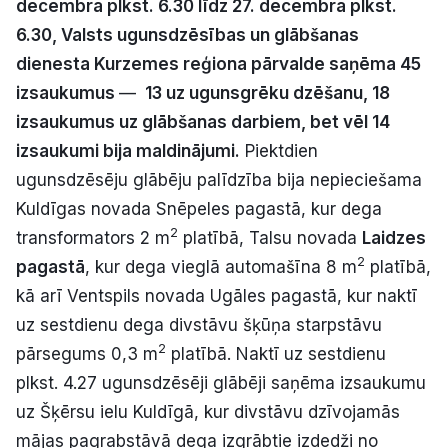
decembra plkst. 6.30 līdz 27. decembra plkst.
Politiskā reklāma
6.30, Valsts ugunsdzēsības un glābšanas
dienesta Kurzemes reģiona pārvalde saņēma 45
Par mums
izsaukumus
—
13 uz ugunsgrēku dzēšanu, 18
izsaukumus uz glābšanas darbiem, bet vēl 14
Kontakti
izsaukumi bija maldinājumi.
Piektdien
Ziņo redakcijai
ugunsdzēsēju glābēju palīdzība bija nepieciešama
Kuldīgas novada Snēpeles pagastā, kur dega
2
transformators 2 m
platībā, Talsu novada
Laidzes
Facebook
Instagram
YouTube
2
pagastā
, kur dega vieglā automašīna 8 m
platībā,
kā arī Ventspils novada Ugāles pagastā, kur naktī
E-avīze
Abonē
uz sestdienu dega divstāvu šķūņa starpstāvu
2
pārsegums 0,3 m
platībā. Naktī uz sestdienu
plkst. 4.27 ugunsdzēsēji glābēji saņēma izsaukumu
uz Šķērsu ielu Kuldīgā, kur divstāvu dzīvojamās
mājas pagrabstāvā dega izgrābtie izdedži no