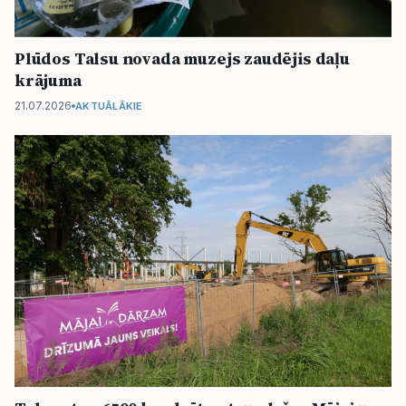
Plūdos Talsu novada muzejs zaudējis daļu
krājuma
21.07.2026
AKTUĀLĀKIE