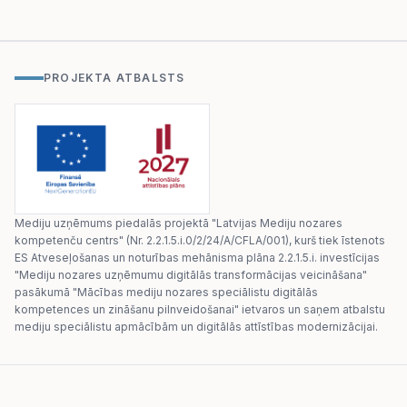
PROJEKTA ATBALSTS
Mediju uzņēmums piedalās projektā "Latvijas Mediju nozares
kompetenču centrs" (Nr. 2.2.1.5.i.0/2/24/A/CFLA/001), kurš tiek īstenots
ES Atveseļošanas un noturības mehānisma plāna 2.2.1.5.i. investīcijas
"Mediju nozares uzņēmumu digitālās transformācijas veicināšana"
pasākumā "Mācības mediju nozares speciālistu digitālās
kompetences un zināšanu pilnveidošanai" ietvaros un saņem atbalstu
mediju speciālistu apmācībām un digitālās attīstības modernizācijai.