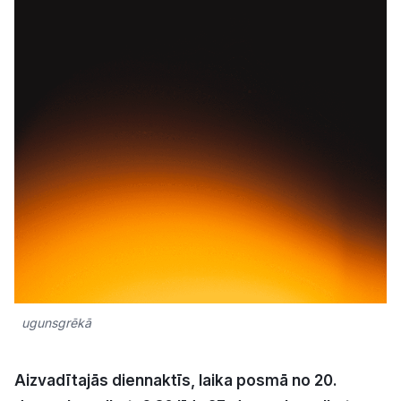
Kultūra
Bizness
Video
Vieta
Sludinājumi
ugunsgrēkā
Pasākumi
Reklāma
Aizvadītajās diennaktīs, laika posmā no 20.