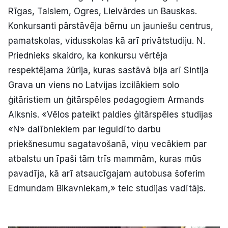
Rīgas, Talsiem, Ogres, Lielvārdes un Bauskas.
Konkursanti pārstāvēja bērnu un jauniešu centrus,
pamatskolas, vidusskolas kā arī privātstudiju. N.
Priednieks skaidro, ka konkursu vērtēja
respektējama žūrija, kuras sastāvā bija arī Sintija
Grava un viens no Latvijas izcilākiem solo
ģitāristiem un ģitārspēles pedagogiem Armands
Alksnis. «Vēlos pateikt paldies ģitārspēles studijas
«N» dalībniekiem par ieguldīto darbu
priekšnesumu sagatavošanā, viņu vecākiem par
atbalstu un īpaši tām trīs mammām, kuras mūs
pavadīja, kā arī atsaucīgajam autobusa šoferim
Edmundam Bikavniekam,» teic studijas vadītājs.