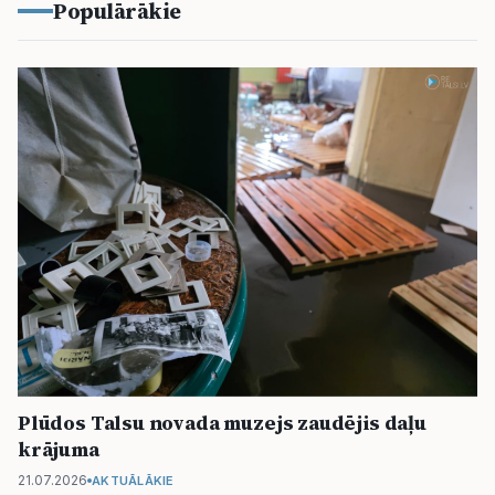
Populārākie
Plūdos Talsu novada muzejs zaudējis daļu
krājuma
21.07.2026
AKTUĀLĀKIE