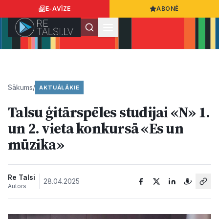
E-AVĪZE
ABONĒ
Ielogoties
Ziņo
App Store
Google Play
Sākums
/
AKTUĀLĀKIE
Talsu ģitārspēles studijai «N» 1.
Ziņas
un 2. vieta konkursā «Es un
mūzika»
Sabiedrība
Dzīvesstils
Re Talsi
28.04.2025
Autors
Sports