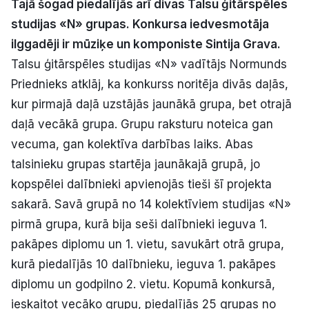
Tajā šogad piedalījās arī divas Talsu ģitārspēles
Politiskā reklāma
studijas «N» grupas. Konkursa iedvesmotāja
ilggadēji ir mūziķe un komponiste Sintija Grava.
Par mums
Talsu ģitārspēles studijas «N» vadītājs Normunds
Priednieks atklāj, ka konkurss noritēja divās daļās,
Kontakti
kur pirmajā daļā uzstājās jaunākā grupa, bet otrajā
Ziņo redakcijai
daļā vecākā grupa. Grupu raksturu noteica gan
vecuma, gan kolektīva darbības laiks. Abas
talsinieku grupas startēja jaunākajā grupā, jo
Facebook
Instagram
YouTube
kopspēlei dalībnieki apvienojās tieši šī projekta
sakarā. Savā grupā no 14 kolektīviem studijas «N»
E-avīze
Abonē
pirmā grupa, kurā bija seši dalībnieki ieguva 1.
pakāpes diplomu un 1. vietu, savukārt otrā grupa,
kurā piedalījās 10 dalībnieku, ieguva 1. pakāpes
diplomu un godpilno 2. vietu. Kopumā konkursā,
ieskaitot vecāko grupu, piedalījās 25 grupas no