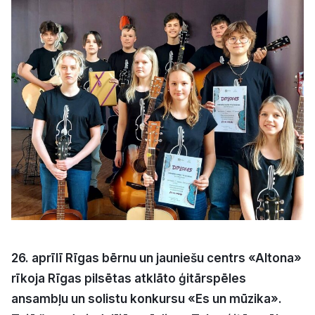
Kultūra
Bizness
Video
Vieta
Sludinājumi
26. aprīlī Rīgas bērnu un jauniešu centrs «Altona»
Pasākumi
rīkoja Rīgas pilsētas atklāto ģitārspēles
Reklāma
ansambļu un solistu konkursu «Es un mūzika».