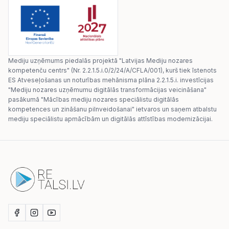
Mediju uzņēmums piedalās projektā "Latvijas Mediju nozares
kompetenču centrs" (Nr. 2.2.1.5.i.0/2/24/A/CFLA/001), kurš tiek īstenots
ES Atveseļošanas un noturības mehānisma plāna 2.2.1.5.i. investīcijas
"Mediju nozares uzņēmumu digitālās transformācijas veicināšana"
pasākumā "Mācības mediju nozares speciālistu digitālās
kompetences un zināšanu pilnveidošanai" ietvaros un saņem atbalstu
mediju speciālistu apmācībām un digitālās attīstības modernizācijai.