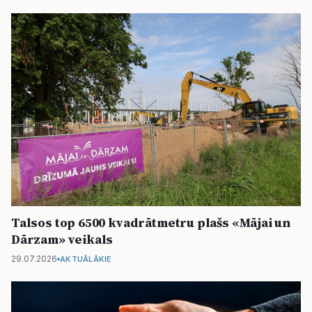
Talsos top 6500 kvadrātmetru plašs «Mājai un
Dārzam» veikals
29.07.2026
AKTUĀLĀKIE