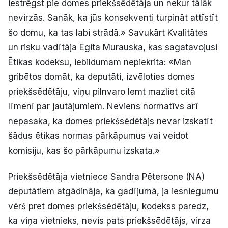
iestrēgst pie domes priekšsēdētāja un nekur tālāk
nevirzās. Sanāk, ka jūs konsekventi turpināt attīstīt
šo domu, ka tas labi strādā.» Savukārt Kvalitātes
un risku vadītāja Egita Murauska, kas sagatavojusi
Ētikas kodeksu, iebildumam nepiekrita: «Man
gribētos domāt, ka deputāti, izvēloties domes
priekšsēdētāju, viņu pilnvaro lemt mazliet citā
līmenī par jautājumiem. Neviens normatīvs arī
nepasaka, ka domes priekšsēdētājs nevar izskatīt
šādus ētikas normas pārkāpumus vai veidot
komisiju, kas šo pārkāpumu izskata.»
Priekšsēdētāja vietniece Sandra Pētersone (NA)
deputātiem atgādināja, ka gadījumā, ja iesniegumu
vērš pret domes priekšsēdētāju, kodekss paredz,
ka viņa vietnieks, nevis pats priekšsēdētājs, virza