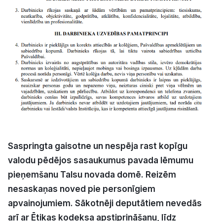
Kultūra
Bizness
Video
Vieta
Saspringta gaisotne un nespēja rast kopīgu
Sludinājumi
valodu pēdējos sasaukumus pavada lēmumu
pieņemšanu Talsu novada domē. Reizēm
Pasākumi
nesaskaņas noved pie personīgiem
apvainojumiem. Sākotnēji deputātiem nevedās
Reklāma
arī ar Ētikas kodeksa apstiprināšanu, līdz