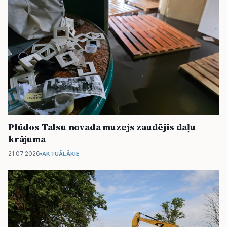
Plūdos Talsu novada muzejs zaudējis daļu
krājuma
21.07.2026
AKTUĀLĀKIE