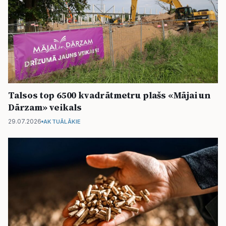
Talsos top 6500 kvadrātmetru plašs «Mājai un
Dārzam» veikals
29.07.2026
AKTUĀLĀKIE