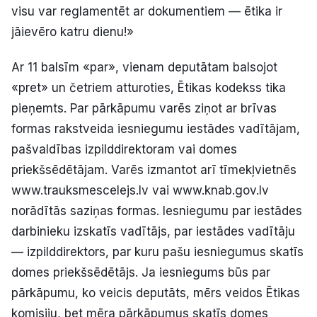
visu var reglamentēt ar dokumentiem — ētika ir
jāievēro katru dienu!»
Ar 11 balsīm «par», vienam deputātam balsojot
«pret» un četriem atturoties, Ētikas kodekss tika
pieņemts. Par pārkāpumu varēs ziņot ar brīvas
formas rakstveida iesniegumu iestādes vadītājam,
pašvaldības izpilddirektoram vai domes
priekšsēdētājam. Varēs izmantot arī tīmekļvietnēs
www.trauksmescelejs.lv vai www.knab.gov.lv
norādītās saziņas formas. Iesniegumu par iestādes
darbinieku izskatīs vadītājs, par iestādes vadītāju
— izpilddirektors, par kuru pašu iesniegumus skatīs
domes priekšsēdētājs. Ja iesniegums būs par
pārkāpumu, ko veicis deputāts, mērs veidos Ētikas
komisiju, bet mēra pārkāpumus skatīs domes