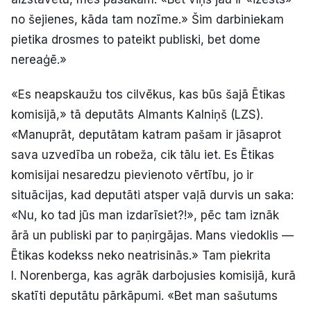
no šejienes, kāda tam nozīme.» Šim darbiniekam
pietika drosmes to pateikt publiski, bet dome
nereaģē.»
«Es neapskaužu tos cilvēkus, kas būs šajā Ētikas
komisijā,» tā deputāts Almants Kalniņš (LZS).
«Manuprāt, deputātam katram pašam ir jāsaprot
sava uzvedība un robeža, cik tālu iet. Es Ētikas
komisijai nesaredzu pievienoto vērtību, jo ir
situācijas, kad deputāti atsper vaļā durvis un saka:
«Nu, ko tad jūs man izdarīsiet?!», pēc tam iznāk
ārā un publiski par to paņirgājas. Mans viedoklis —
Ētikas kodekss neko neatrisinās.» Tam piekrita
I. Norenberga, kas agrāk darbojusies komisijā, kurā
skatīti deputātu pārkāpumi. «Bet man sašutums