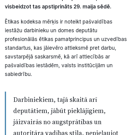
visbeidzot tas apstiprināts 29. maija sēdē.
Politiskā reklāma
Ētikas kodeksa mērķis ir noteikt pašvaldības
Par mums
iestāžu darbinieku un domes deputātu
Kontakti
profesionālās ētikas pamatprincipus un uzvedības
standartus, kas jāievēro attieksmē pret darbu,
Ziņo redakcijai
savstarpējā saskarsmē, kā arī attiecībās ar
pašvaldības iestādēm, valsts institūcijām un
sabiedrību.
Facebook
Instagram
YouTube
E-avīze
Abonē
Darbiniekiem, tajā skaitā arī
deputātiem, jābūt pieklājīgiem,
jāizvairās no augstprātības un
autoritāra vadības stila, nepieļaujot