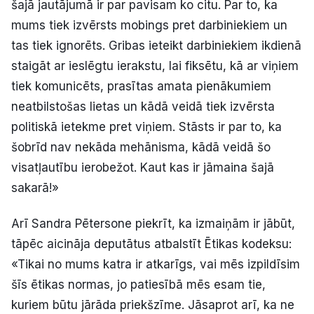
šajā jautājumā ir par pavisam ko citu. Par to, ka
mums tiek izvērsts mobings pret darbiniekiem un
tas tiek ignorēts. Gribas ieteikt darbiniekiem ikdienā
staigāt ar ieslēgtu ierakstu, lai fiksētu, kā ar viņiem
tiek komunicēts, prasītas amata pienākumiem
neatbilstošas lietas un kādā veidā tiek izvērsta
politiskā ietekme pret viņiem. Stāsts ir par to, ka
šobrīd nav nekāda mehānisma, kādā veidā šo
visatļautību ierobežot. Kaut kas ir jāmaina šajā
sakarā!»
Arī Sandra Pētersone piekrīt, ka izmaiņām ir jābūt,
tāpēc aicināja deputātus atbalstīt Ētikas kodeksu:
«Tikai no mums katra ir atkarīgs, vai mēs izpildīsim
šīs ētikas normas, jo patiesībā mēs esam tie,
kuriem būtu jārāda priekšzīme. Jāsaprot arī, ka ne