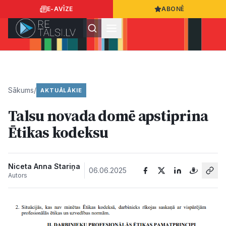
E-AVĪZE
ABONĒ
Ielogoties
Ziņo
App Store
Google Play
Sākums
/
AKTUĀLĀKIE
Talsu novada domē apstiprina
Ziņas
Ētikas kodeksu
Sabiedrība
Niceta Anna Stariņa
06.06.2025
Autors
Dzīvesstils
Sports