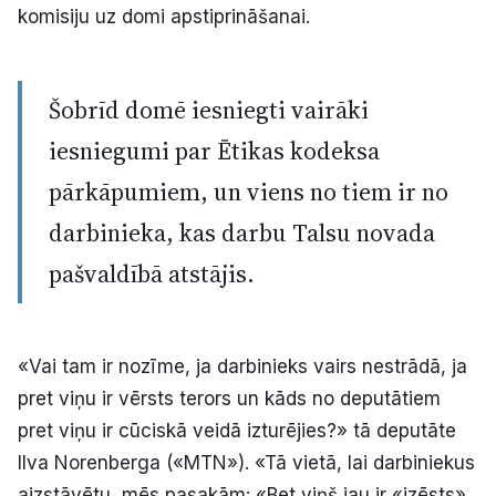
komisiju uz domi apstiprināšanai.
Šobrīd domē iesniegti vairāki
iesniegumi par Ētikas kodeksa
pārkāpumiem, un viens no tiem ir no
darbinieka, kas darbu Talsu novada
pašvaldībā atstājis.
«Vai tam ir nozīme, ja darbinieks vairs nestrādā, ja
pret viņu ir vērsts terors un kāds no deputātiem
pret viņu ir cūciskā veidā izturējies?» tā deputāte
Ilva Norenberga («MTN»). «Tā vietā, lai darbiniekus
aizstāvētu, mēs pasakām: «Bet viņš jau ir «izēsts»