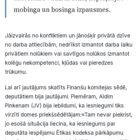
mobinga un bosinga izpausmes.
Jāizvairās no konfliktiem un jānošķir privātā dzīve
no darba attiecībām, nedrīkst izmantot darba laiku
privātiem nolūkiem vai savtīgos nolūkos izmantot
kolēģu nekompetenci, kļūdas vai pieredzes
trūkumu.
Lai arī jautājums skatīts Finanšu komitejas sēdē,
deputātiem bija jautājumi. Piemēram, Aldim
Pinkenam (JV) bija iebildumi, ka iesniegumi tiks
virzīti domes priekšsēdētājam:«Tam nevar piekrist,
jo esošā situācija liecina, ka iesniegums par
deputāta iespējamu Ētikas kodeksa pārkāpumu