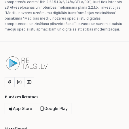
kompetenču centrs" (Nr. 2.2.1.5.i.0/2/24/A/CFLA/001), kurš tiek īstenots
ES Atveseļošanas un noturības mehānisma plāna 2.2.1.5.i. investīcijas
"Mediju nozares uzņēmumu digitālās transformācijas veicināšana"
pasākumā "Mācības mediju nozares speciālistu digitālās
kompetences un zināšanu pilnveidošanai" ietvaros un saņem atbalstu
mediju speciālistu apmācībām un digitālās attīstības modernizācijai.
E-avīzes lietotnes
App Store
Google Play