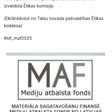
izveidota Ētikas komisija.
/Ekrānšāviņš no Talsu novada pašvaldības Ētikas
kodeksa/
#sif_maf2025