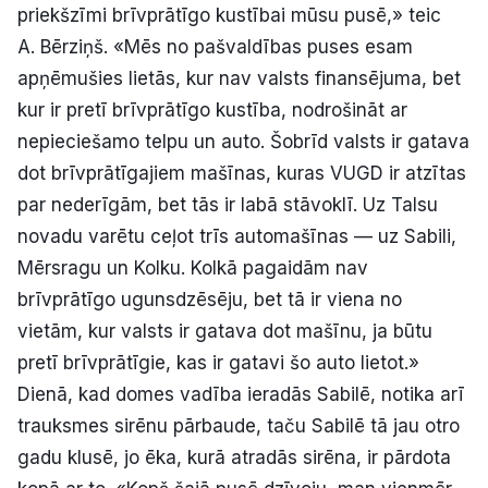
priekšzīmi brīvprātīgo kustībai mūsu pusē,» teic
A. Bērziņš. «Mēs no pašvaldības puses esam
apņēmušies lietās, kur nav valsts finansējuma, bet
kur ir pretī brīvprātīgo kustība, nodrošināt ar
nepieciešamo telpu un auto. Šobrīd valsts ir gatava
dot brīvprātīgajiem mašīnas, kuras VUGD ir atzītas
par nederīgām, bet tās ir labā stāvoklī. Uz Talsu
novadu varētu ceļot trīs automašīnas — uz Sabili,
Mērsragu un Kolku. Kolkā pagaidām nav
brīvprātīgo ugunsdzēsēju, bet tā ir viena no
vietām, kur valsts ir gatava dot mašīnu, ja būtu
pretī brīvprātīgie, kas ir gatavi šo auto lietot.»
Dienā, kad domes vadība ieradās Sabilē, notika arī
trauksmes sirēnu pārbaude, taču Sabilē tā jau otro
gadu klusē, jo ēka, kurā atradās sirēna, ir pārdota