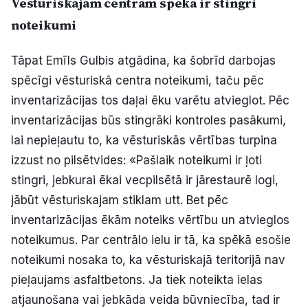
Vēsturiskajam centram spēkā ir stingri
noteikumi
Tāpat Emīls Gulbis atgādina, ka šobrīd darbojas
spēcīgi vēsturiskā centra noteikumi, taču pēc
inventarizācijas tos daļai ēku varētu atvieglot. Pēc
inventarizācijas būs stingrāki kontroles pasākumi,
lai nepieļautu to, ka vēsturiskās vērtības turpina
izzust no pilsētvides: «Pašlaik noteikumi ir ļoti
stingri, jebkurai ēkai vecpilsētā ir jārestaurē logi,
jābūt vēsturiskajam stiklam utt. Bet pēc
inventarizācijas ēkām noteiks vērtību un atvieglos
noteikumus. Par centrālo ielu ir tā, ka spēkā esošie
noteikumi nosaka to, ka vēsturiskajā teritorijā nav
pieļaujams asfaltbetons. Ja tiek noteikta ielas
atjaunošana vai jebkāda veida būvniecība, tad ir