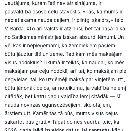
Jautājums, kuram īsti nav atrisinājuma, ir
pašvaldībā esošo ceļu stāvoklis. «Tas, ka mums ir
nepietiekama nauda ceļiem, ir pilnīgi skaidrs,» teic
V. Bārda. «To arī valsts ir atzinusi, bet tai pašā laikā
no Satiksmes ministrijas izskan absurdi lēmumi. Un
vēl kas ir nepieņemami, ka zemniekiem pašiem
būtu jāuztur tilti un zeme. Tad kam mēs maksājam
visus nodokļus? Likumā ir teikts, ka naudai, ko mēs
maksājam par ceļu nodokli, arī tai, ko maksājam pie
degvielas, tai, ko uzņēmēji maksā par vinjetēm utt.,
būtu jānonāk ceļos, ar noteikumu, ja valdība nelemj
citādāk, bet katru gadu valdība lemj citādāk — šī
nauda novirzās ugunsdzēsējiem, skolotājiem,
ārstiem utt. Kamēr tas tā būs, mums visus ceļus
sakārtot būs grūti.» Tāpat domes vadība teic, ka
2026. gada laikā izveidos datus, lai saprastu, kādu