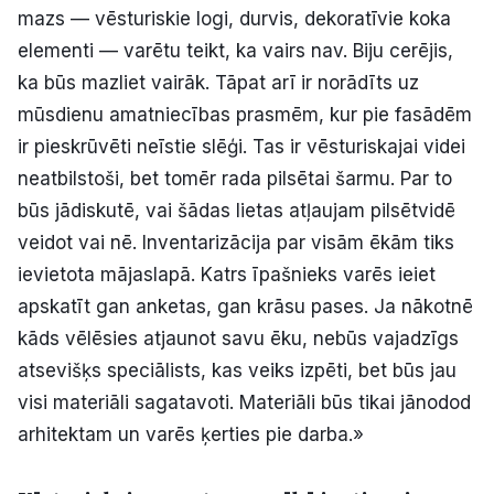
mazs — vēsturiskie logi, durvis, dekoratīvie koka
elementi — varētu teikt, ka vairs nav. Biju cerējis,
ka būs mazliet vairāk. Tāpat arī ir norādīts uz
mūsdienu amatniecības prasmēm, kur pie fasādēm
ir pieskrūvēti neīstie slēģi. Tas ir vēsturiskajai videi
neatbilstoši, bet tomēr rada pilsētai šarmu. Par to
būs jādiskutē, vai šādas lietas atļaujam pilsētvidē
veidot vai nē. Inventarizācija par visām ēkām tiks
ievietota mājaslapā. Katrs īpašnieks varēs ieiet
apskatīt gan anketas, gan krāsu pases. Ja nākotnē
kāds vēlēsies atjaunot savu ēku, nebūs vajadzīgs
atsevišķs speciālists, kas veiks izpēti, bet būs jau
visi materiāli sagatavoti. Materiāli būs tikai jānodod
arhitektam un varēs ķerties pie darba.»