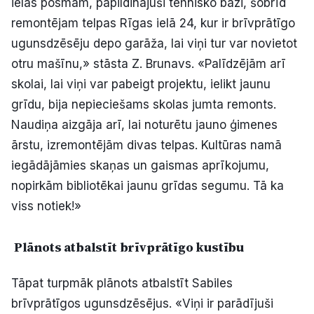
ielas posmam, papildinājuši tehnisko bāzi, šobrīd
remontējam telpas Rīgas ielā 24, kur ir brīvprātīgo
ugunsdzēsēju depo garāža, lai viņi tur var novietot
otru mašīnu,» stāsta Z. Brunavs. «Palīdzējām arī
skolai, lai viņi var pabeigt projektu, ielikt jaunu
grīdu, bija nepieciešams skolas jumta remonts.
Naudiņa aizgāja arī, lai noturētu jauno ģimenes
ārstu, izremontējām divas telpas. Kultūras namā
iegādājāmies skaņas un gaismas aprīkojumu,
nopirkām bibliotēkai jaunu grīdas segumu. Tā ka
viss notiek!»
Plānots atbalstīt brīvprātīgo kustību
Tāpat turpmāk plānots atbalstīt Sabiles
brīvprātīgos ugunsdzēsējus. «Viņi ir parādījuši