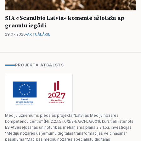
SIA «Scandbio Latvia» komentē ažiotāžu ap
granulu iegādi
29.07.2026
AKTUĀLĀKIE
PROJEKTA ATBALSTS
Mediju uzņēmums piedalās projektā "Latvijas Mediju nozares
kompetenču centrs" (Nr. 2.2.1.5.i.0/2/24/A/CFLA/001), kurš tiek īstenots
ES Atveseļošanas un noturības mehānisma plāna 2.2.1.5.i. investīcijas
"Mediju nozares uzņēmumu digitālās transformācijas veicināšana"
pasākumā "Mācības mediju nozares speciālistu digitālās