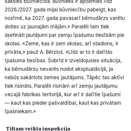
sāksies būvniecība. Būvnieks ir apņēmies līdz
2026./2027. gada mijai būvniecību pabeigt, kas
nozīmē, ka 2027. gada pavasarī bērnudārzs varētu
doties uz jaunajām mājām.» Paralēli tam tiek
šķetināti jautājumi par zemju īpašumu tiesībām pie
skolas. «Zeme, kas ir zem skolas, arī stadions, ir
privāta,» pauž A. Bērziņš. «Līdz ar to ir dalītās
īpašuma tiesības. Šobrīd ir izveidojusies situācija,
ka bērnudārzu nevarēs nodot ekspluatācijā, ja
nebūs sakārtots zemes jautājums. Tāpēc tas aktīvi
tiek risināts. Paralēli risinām arī zemju jautājumu
vecajā fabrikas teritorijā, kur arī ir dalītie īpašumi
— kaut kas pieder pašvaldībai, kaut kas privātam
īpašniekam.»
Tiltam veikta inspekcija