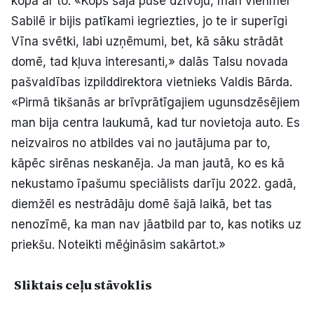
kopā ar to. «Kopš šajā pusē dzīvoju, man vienmēr
Sabilē ir bijis patīkami iegriezties, jo te ir superīgi
Vīna svētki, labi uzņēmumi, bet, kā sāku strādāt
domē, tad kļuva interesanti,» dalās Talsu novada
pašvaldības izpilddirektora vietnieks Valdis Bārda.
«Pirmā tikšanās ar brīvprātīgajiem ugunsdzēsējiem
man bija centra laukumā, kad tur novietoja auto. Es
neizvairos no atbildes vai no jautājuma par to,
kāpēc sirēnas neskanēja. Ja man jautā, ko es kā
nekustamo īpašumu speciālists darīju 2022. gadā,
diemžēl es nestrādāju domē šajā laikā, bet tas
nenozīmē, ka man nav jāatbild par to, kas notiks uz
priekšu. Noteikti mēģināsim sakārtot.»
Sliktais ceļu stāvoklis