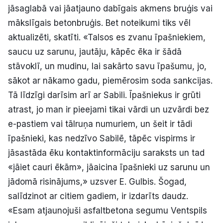
jāsaglabā vai jāatjauno dabīgais akmens bruģis vai
mākslīgais betonbruģis. Bet noteikumi tiks vēl
aktualizēti, skatīti. «Talsos es zvanu īpašniekiem,
saucu uz sarunu, jautāju, kāpēc ēka ir šādā
stāvoklī, un mudinu, lai sakārto savu īpašumu, jo,
sākot ar nākamo gadu, piemērosim soda sankcijas.
Tā līdzīgi darīsim arī ar Sabili. Īpašniekus ir grūti
atrast, jo man ir pieejami tikai vārdi un uzvārdi bez
e-pastiem vai tālruņa numuriem, un šeit ir tādi
īpašnieki, kas nedzīvo Sabilē, tāpēc vispirms ir
jāsastāda ēku kontaktinformāciju saraksts un tad
«jāiet cauri ēkām», jāaicina īpašnieki uz sarunu un
jādomā risinājums,» uzsver E. Gulbis. Šogad,
salīdzinot ar citiem gadiem, ir izdarīts daudz.
«Esam atjaunojuši asfaltbetona segumu Ventspils