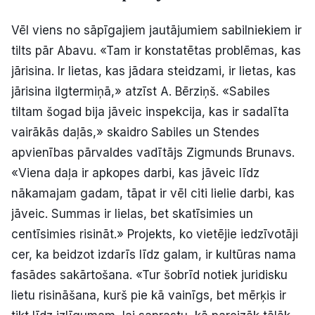
Vēl viens no sāpīgajiem jautājumiem sabilniekiem ir
tilts pār Abavu. «Tam ir konstatētas problēmas, kas
jārisina. Ir lietas, kas jādara steidzami, ir lietas, kas
jārisina ilgtermiņā,» atzīst A. Bērziņš. «Sabiles
tiltam šogad bija jāveic inspekcija, kas ir sadalīta
vairākās daļās,» skaidro Sabiles un Stendes
apvienības pārvaldes vadītājs Zigmunds Brunavs.
«Viena daļa ir apkopes darbi, kas jāveic līdz
nākamajam gadam, tāpat ir vēl citi lielie darbi, kas
jāveic. Summas ir lielas, bet skatīsimies un
centīsimies risināt.» Projekts, ko vietējie iedzīvotāji
cer, ka beidzot izdarīs līdz galam, ir kultūras nama
fasādes sakārtošana. «Tur šobrīd notiek juridisku
lietu risināšana, kurš pie kā vainīgs, bet mērķis ir