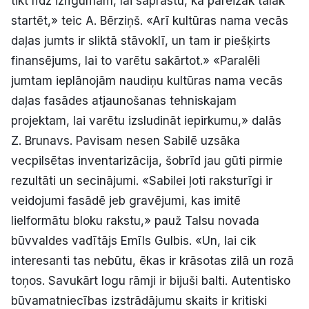
tikt līdz izlīgumam, lai saprastu, kā pareizāk tālāk
startēt,» teic A. Bērziņš. «Arī kultūras nama vecās
daļas jumts ir sliktā stāvoklī, un tam ir piešķirts
finansējums, lai to varētu sakārtot.» «Paralēli
jumtam ieplānojām naudiņu kultūras nama vecās
daļas fasādes atjaunošanas tehniskajam
projektam, lai varētu izsludināt iepirkumu,» dalās
Z. Brunavs. Pavisam nesen Sabilē uzsāka
vecpilsētas inventarizācija, šobrīd jau gūti pirmie
rezultāti un secinājumi. «Sabilei ļoti raksturīgi ir
veidojumi fasādē jeb gravējumi, kas imitē
lielformātu bloku rakstu,» pauž Talsu novada
būvvaldes vadītājs Emīls Gulbis. «Un, lai cik
interesanti tas nebūtu, ēkas ir krāsotas zilā un rozā
toņos. Savukārt logu rāmji ir bijuši balti. Autentisko
būvamatniecības izstrādājumu skaits ir kritiski