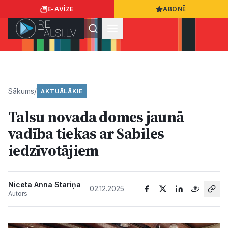
E-AVĪZE
ABONĒ
Ielogoties
Ziņo
App Store
Google Play
Sākums
/
AKTUĀLĀKIE
Talsu novada domes jaunā
Ziņas
vadība tiekas ar Sabiles
iedzīvotājiem
Sabiedrība
Dzīvesstils
Niceta Anna Stariņa
02.12.2025
Autors
Sports