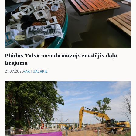
Plūdos Talsu novada muzejs zaudējis daļu
krājuma
21.07.2026
AKTUĀLĀKIE