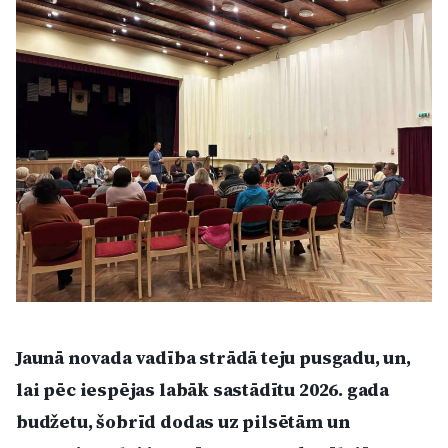
Kultūra
Bizness
Video
Vieta
Sludinājumi
Jaunā novada vadība strādā teju pusgadu, un,
Pasākumi
lai pēc iespējas labāk sastādītu 2026. gada
budžetu, šobrīd dodas uz pilsētām un
Reklāma