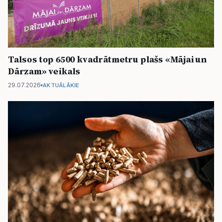
Talsos top 6500 kvadrātmetru plašs «Mājai un
Dārzam» veikals
29.07.2026
AKTUĀLĀKIE