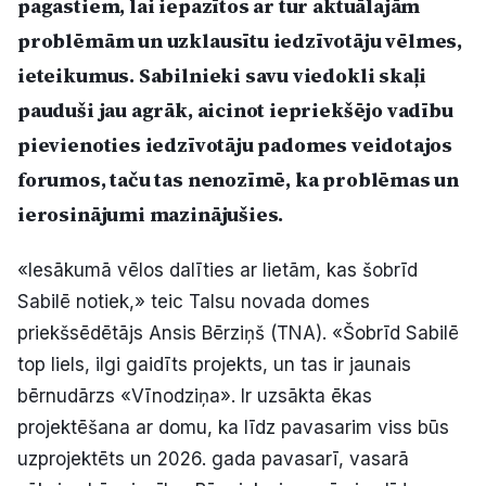
pagastiem, lai iepazītos ar tur aktuālajām
Politiskā reklāma
problēmām un uzklausītu iedzīvotāju vēlmes,
ieteikumus. Sabilnieki savu viedokli skaļi
Par mums
pauduši jau agrāk, aicinot iepriekšējo vadību
Kontakti
pievienoties iedzīvotāju padomes veidotajos
forumos, taču tas nenozīmē, ka problēmas un
Ziņo redakcijai
ierosinājumi mazinājušies.
«Iesākumā vēlos dalīties ar lietām, kas šobrīd
Facebook
Instagram
YouTube
Sabilē notiek,» teic Talsu novada domes
priekšsēdētājs Ansis Bērziņš (TNA). «Šobrīd Sabilē
E-avīze
Abonē
top liels, ilgi gaidīts projekts, un tas ir jaunais
bērnudārzs «Vīnodziņa». Ir uzsākta ēkas
projektēšana ar domu, ka līdz pavasarim viss būs
uzprojektēts un 2026. gada pavasarī, vasarā