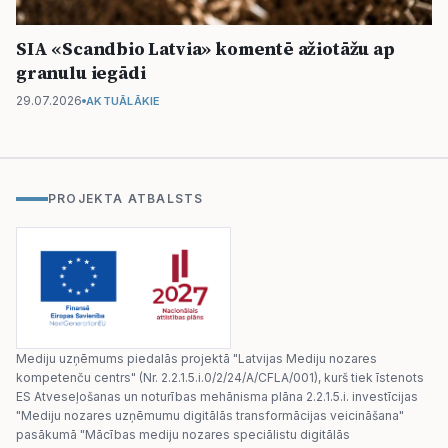
SIA «Scandbio Latvia» komentē ažiotāžu ap
granulu iegādi
29.07.2026
AKTUĀLĀKIE
PROJEKTA ATBALSTS
Mediju uzņēmums piedalās projektā "Latvijas Mediju nozares
kompetenču centrs" (Nr. 2.2.1.5.i.0/2/24/A/CFLA/001), kurš tiek īstenots
ES Atveseļošanas un noturības mehānisma plāna 2.2.1.5.i. investīcijas
"Mediju nozares uzņēmumu digitālās transformācijas veicināšana"
pasākumā "Mācības mediju nozares speciālistu digitālās