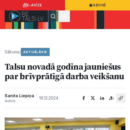
E-AVĪZE
ABONĒ
Ielogoties
Ziņo
App Store
Google Play
Sākums
/
AKTUĀLĀKIE
Talsu novadā godina jauniešus
Ziņas
par brīvprātīgā darba veikšanu
Sabiedrība
Sanita Liepiņa
16.12.2024
Autors
Dzīvesstils
Sports