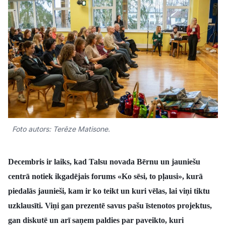
Kultūra
Bizness
Video
Vieta
Foto autors: Terēze Matisone.
Sludinājumi
Decembris ir laiks, kad Talsu novada Bērnu un jauniešu
centrā notiek ikgadējais forums «Ko sēsi, to pļausi», kurā
Pasākumi
piedalās jaunieši, kam ir ko teikt un kuri vēlas, lai viņi tiktu
uzklausīti. Viņi gan prezentē savus pašu īstenotos projektus,
Reklāma
gan diskutē un arī saņem paldies par paveikto, kuri