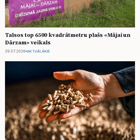
Talsos top 6500 kvadrātmetru plašs «Mājai un
Dārzam» veikals
29.07.2026
AKTUĀLĀKIE