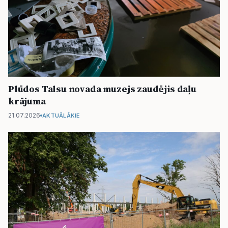
Plūdos Talsu novada muzejs zaudējis daļu
krājuma
21.07.2026
AKTUĀLĀKIE