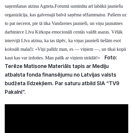
saņemšanas atzina Agneta.
Forumā sumināta arī labākā jauniešu
organizācija, kas galvenajā balvā saņēma sēžammaisu. Pašiem uz
to pat necerot, pie tā tika Vandzenes jaunieši, un viņu jaunatnes
darbiniece Līva Kirkopa emocionāli centās valdīt asaras. Vēlāk
intervijā Līva atzina, ka tas tāpēc, ka viņas jaunieši tiešām esot
kolosāli malači: «Viņi palīdz man, es — viņiem —, un tikai kopā
Foto:
kaut kas var izdoties. Man patīk ar viņiem strādāt!»
Terēze Matisone
Materiāls tapis ar Mediju
atbalsta fonda finansējumu no Latvijas valsts
budžeta līdzekļiem. Par saturu atbild SIA “TV9
Pakalni”.