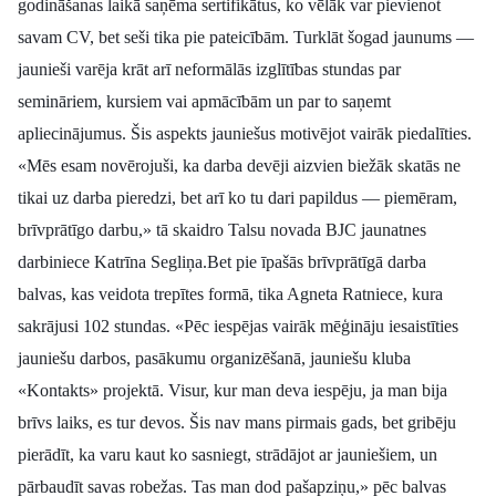
godināšanas laikā saņēma sertifikātus, ko vēlāk var pievienot
savam CV, bet seši tika pie pateicībām. Turklāt šogad jaunums —
jaunieši varēja krāt arī neformālās izglītības stundas par
semināriem, kursiem vai apmācībām un par to saņemt
apliecinājumus. Šis aspekts jauniešus motivējot vairāk piedalīties.
«Mēs esam novērojuši, ka darba devēji aizvien biežāk skatās ne
tikai uz darba pieredzi, bet arī ko tu dari papildus — piemēram,
brīvprātīgo darbu,» tā skaidro Talsu novada BJC jaunatnes
darbiniece Katrīna Segliņa.
Bet pie īpašās brīvprātīgā darba
balvas, kas veidota trepītes formā, tika Agneta Ratniece, kura
sakrājusi 102 stundas. «Pēc iespējas vairāk mēģināju iesaistīties
jauniešu darbos, pasākumu organizēšanā, jauniešu kluba
«Kontakts» projektā. Visur, kur man deva iespēju, ja man bija
brīvs laiks, es tur devos. Šis nav mans pirmais gads, bet gribēju
pierādīt, ka varu kaut ko sasniegt, strādājot ar jauniešiem, un
pārbaudīt savas robežas. Tas man dod pašapziņu,» pēc balvas