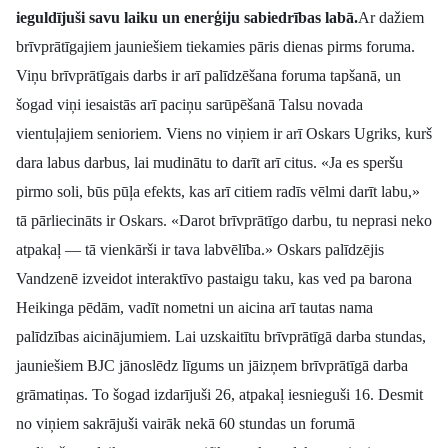
ieguldījuši savu laiku un enerģiju sabiedrības labā.
Ar dažiem
Politiskā reklāma
brīvprātīgajiem jauniešiem tiekamies pāris dienas pirms foruma.
Par mums
Viņu brīvprātīgais darbs ir arī palīdzēšana foruma tapšanā, un
šogad viņi iesaistās arī paciņu sarūpēšanā Talsu novada
Kontakti
vientuļajiem senioriem. Viens no viņiem ir arī Oskars Ugriks, kurš
dara labus darbus, lai mudinātu to darīt arī citus. «Ja es speršu
Ziņo redakcijai
pirmo soli, būs pūļa efekts, kas arī citiem radīs vēlmi darīt labu,»
tā pārliecināts ir Oskars. «Darot brīvprātīgo darbu, tu neprasi neko
atpakaļ — tā vienkārši ir tava labvēlība.» Oskars palīdzējis
Facebook
Instagram
YouTube
Vandzenē izveidot interaktīvo pastaigu taku, kas ved pa barona
Heikinga pēdām, vadīt nometni un aicina arī tautas nama
E-avīze
Abonē
palīdzības aicinājumiem.
Lai uzskaitītu brīvprātīgā darba stundas,
jauniešiem BJC jānoslēdz līgums un jāizņem brīvprātīgā darba
grāmatiņas. To šogad izdarījuši 26, atpakaļ iesnieguši 16. Desmit
no viņiem sakrājuši vairāk nekā 60 stundas un forumā