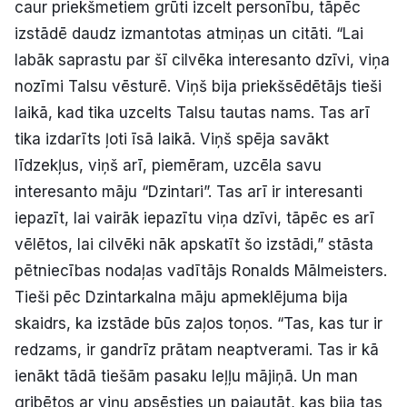
caur priekšmetiem grūti izcelt personību, tāpēc
izstādē daudz izmantotas atmiņas un citāti. “Lai
labāk saprastu par šī cilvēka interesanto dzīvi, viņa
nozīmi Talsu vēsturē. Viņš bija priekšsēdētājs tieši
laikā, kad tika uzcelts Talsu tautas nams. Tas arī
tika izdarīts ļoti īsā laikā. Viņš spēja savākt
līdzekļus, viņš arī, piemēram, uzcēla savu
interesanto māju “Dzintari”. Tas arī ir interesanti
iepazīt, lai vairāk iepazītu viņa dzīvi, tāpēc es arī
vēlētos, lai cilvēki nāk apskatīt šo izstādi,” stāsta
pētniecības nodaļas vadītājs Ronalds Mālmeisters.
Tieši pēc Dzintarkalna māju apmeklējuma bija
skaidrs, ka izstāde būs zaļos toņos. “Tas, kas tur ir
redzams, ir gandrīz prātam neaptverami. Tas ir kā
ienākt tādā tiešām pasaku leļļu mājiņā. Un man
gribētos ar viņu apsēsties un pajautāt, kas bija tas