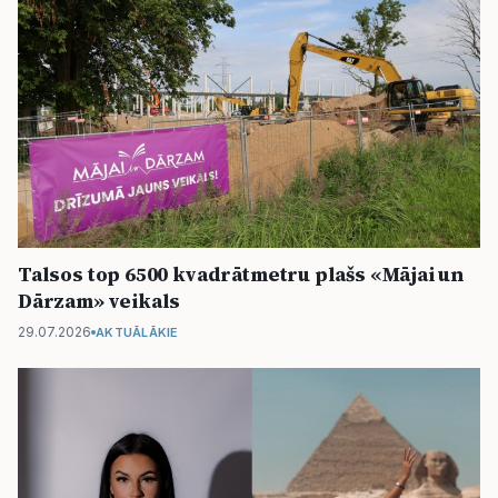
Talsos top 6500 kvadrātmetru plašs «Mājai un
Dārzam» veikals
29.07.2026
AKTUĀLĀKIE