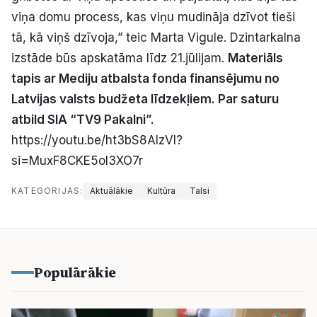
viņa domu process, kas viņu mudināja dzīvot tieši
tā, kā viņš dzīvoja,” teic Marta Vigule. Dzintarkalna
izstāde būs apskatāma līdz 21.jūlijam.
Materiāls
tapis ar Mediju atbalsta fonda finansējumu no
Latvijas valsts budžeta līdzekļiem. Par saturu
atbild SIA “TV9 Pakalni”.
https://youtu.be/ht3bS8AlzVI?
si=MuxF8CKE5ol3XO7r
KATEGORIJAS:
Aktuālākie
Kultūra
Talsi
Populārākie