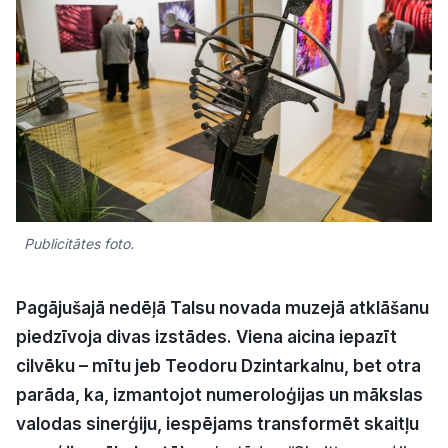
Kultūra
Bizness
Video
Vieta
Publicitātes foto.
Pagājušajā nedēļā Talsu novada muzejā atklāšanu
Sludinājumi
piedzīvoja divas izstādes. Viena aicina iepazīt
cilvēku – mītu jeb Teodoru Dzintarkalnu, bet otra
Pasākumi
parāda, ka, izmantojot numeroloģijas un mākslas
Reklāma
valodas sinerģiju, iespējams transformēt skaitļu