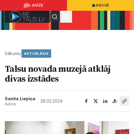
E-AVĪZE
ABONĒ
Ielogoties
Ziņo
App Store
Google Play
Sākums
/
AKTUĀLĀKIE
Talsu novada muzejā atklāj
Ziņas
divas izstādes
Sabiedrība
Sanita Liepiņa
28.02.2024
Autors
Dzīvesstils
Sports