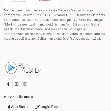
Mediju uzņēmums piedalās projektā "Latvijas Mediju nozares
kompetenču centrs" (Nr. 2.2.1.5.i.0/2/24/A/CFLA/001), kurš tiek īstenots
ES Atveseļošanas un noturības mehānisma plāna 2.2.1.5.i. investīcijas
"Mediju nozares uzņēmumu digitālās transformācijas veicināšana"
pasākumā "Mācības mediju nozares speciālistu digitālās
kompetences un zināšanu pilnveidošanai" ietvaros un saņem atbalstu
mediju speciālistu apmācībām un digitālās attīstības modernizācijai.
E-avīzes lietotnes
App Store
Google Play