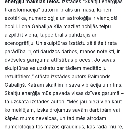
enerģiju mākslas tēlos.
Izstādes “Skaitļu enerģijas
Politiskā reklāma
transformācija” autori ir brālis un māsa, kuriem
ezotērika, numeroloģija un astroloģija ir vienojoši
Par mums
hobiji. Ilona Gabaliņa Kila mazliet nobijās telpu
aizpildīt viena, tāpēc brālis palīdzējis ar
Kontakti
scenogrāfiju. Un skulptūras izstāžu zālē šeit reta
Ziņo redakcijai
parādība. “Ļoti daudzos darbos, manos noteikti, ir
dvēseles garīguma attīstības procesi. Jo savas
skulptūras es uzskatu par tādiem meditāciju
Facebook
Instagram
YouTube
rezultātiem,” stāsta izstādes autors Raimonds
Gabaliņš. Katram skaitlim ir sava vibrācija un ritms.
E-avīze
Abonē
Skaitļu enerģija mūs pavada visas dzīves garumā –
tā uzskata izstādes autori. “Mēs jau bieži vien kaut
ko meklējam, izskaidrojumus savām darbībām vai
kāpēc mums neveicas, un tad mēs atrodam
numeroloģijā tos mazos graudiņus, kas rāda “nu re,