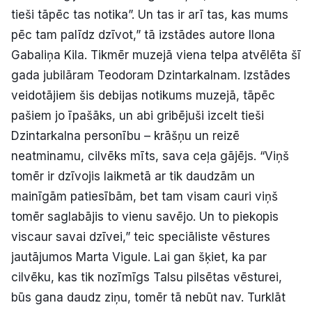
tieši tāpēc tas notika”. Un tas ir arī tas, kas mums
pēc tam palīdz dzīvot,” tā izstādes autore Ilona
Gabaliņa Kila. Tikmēr muzejā viena telpa atvēlēta šī
gada jubilāram Teodoram Dzintarkalnam. Izstādes
veidotājiem šis debijas notikums muzejā, tāpēc
pašiem jo īpašāks, un abi gribējuši izcelt tieši
Dzintarkalna personību – krāšņu un reizē
neatminamu, cilvēks mīts, sava ceļa gājējs. “Viņš
tomēr ir dzīvojis laikmetā ar tik daudzām un
mainīgām patiesībām, bet tam visam cauri viņš
tomēr saglabājis to vienu savējo. Un to piekopis
viscaur savai dzīvei,” teic speciāliste vēstures
jautājumos Marta Vigule. Lai gan šķiet, ka par
cilvēku, kas tik nozīmīgs Talsu pilsētas vēsturei,
būs gana daudz ziņu, tomēr tā nebūt nav. Turklāt