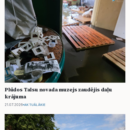
Plūdos Talsu novada muzejs zaudējis daļu
krājuma
21.07.2026
AKTUĀLĀKIE