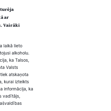
zturēja
tā ar
. Vairāki
laikā lieto
tojusi alkoholu.
ja, ka Talsos,
ta Valsts
 tiek atskaņota
 kurai izteikts
a informācija, ka
 vadītājs,
Pašvaldības