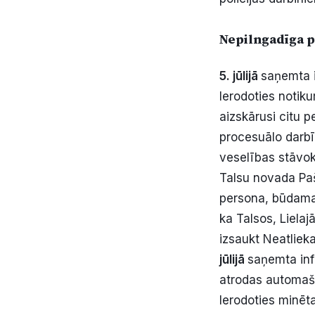
Nepilngadīga p
5. jūlijā
saņemta i
Ierodoties notiku
aizskārusi citu 
procesuālo darbī
veselības stāvo
Talsu novada Paš
persona, būdama
ka Talsos, Liela
izsaukt Neatliek
jūlijā
saņemta inf
atrodas automašī
Ierodoties minēt