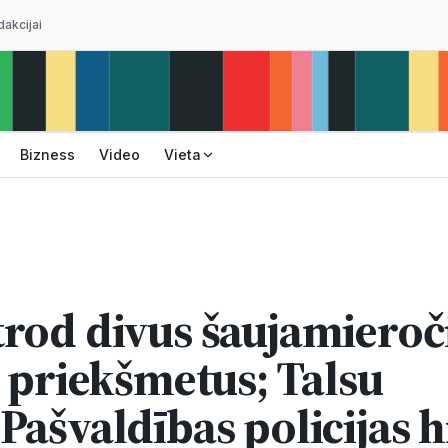
dakcijai
Bizness
Video
Vieta
rod divus šaujamiero
s priekšmetus; Talsu
Pašvaldības policijas 