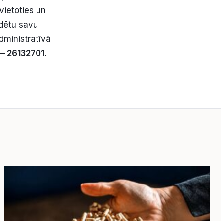
vietoties un
udētu savu
dministratīvā
 — 26132701.