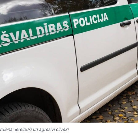
diena: iereibuši un agresīvi cilvēki