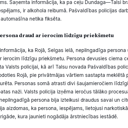
ms. Saņemta informācija, ka pa ceļu Dundaga—Talsi b
espējams, ir alkohola reibumā. Pašvaldības policijas darb
automašīna netika fiksēta.
ersona draud ar ierocim līdzīgu priekšmetu
nformācija, ka Rojā, Selgas ielā, nepilngadīga persona
ar ierocim līdzīgu priekšmetu. Persona devusies ciema ce
a Valsts policijai, kā arī Talsu novada Pašvaldības polic
rodoties Rojā, pie privātmājas vārtiem sastapta meklētā 
turēta. Personas somā atrasti divi šaujamieročiem līdzīg
atas naži. Valsts policija izņēma ieročus tālāko procesu
 nepilngadīgā persona bija izteikusi draudus savai un ci
bija aizdomas, ka persona, iespējams, lietojusi narkotiskā
igāde, kura jaunieti nogādāja ārstniecības iestādē.