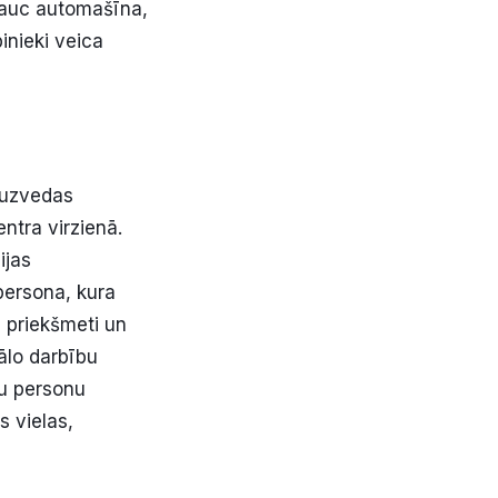
rauc automašīna,
inieki veica
 uzvedas
ntra virzienā.
ijas
persona, kura
i priekšmeti un
ālo darbību
tu personu
s vielas,