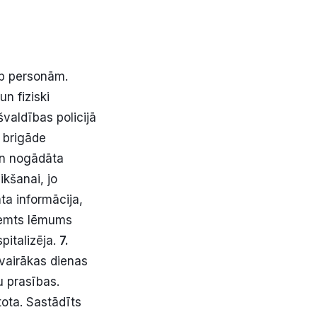
arp personām.
n fiziski
valdības policijā
D brigāde
un nogādāta
ikšanai, jo
a informācija,
eņemts lēmums
pitalizēja.
7.
 vairākas dienas
u prasības.
tota. Sastādīts