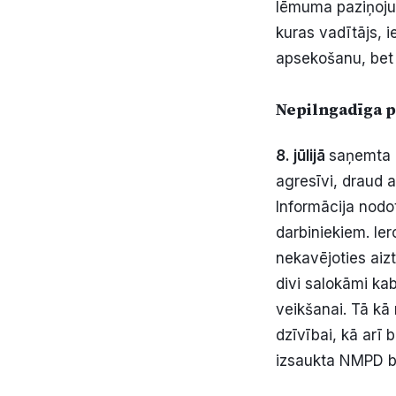
lēmuma paziņoju
kuras vadītājs, i
apsekošanu, bet 
Nepilngadīga p
8. jūlijā
saņemta i
agresīvi, draud 
Informācija nodot
darbiniekiem. Ie
nekavējoties aiz
divi salokāmi kab
veikšanai. Tā kā
dzīvībai, kā arī 
izsaukta NMPD br