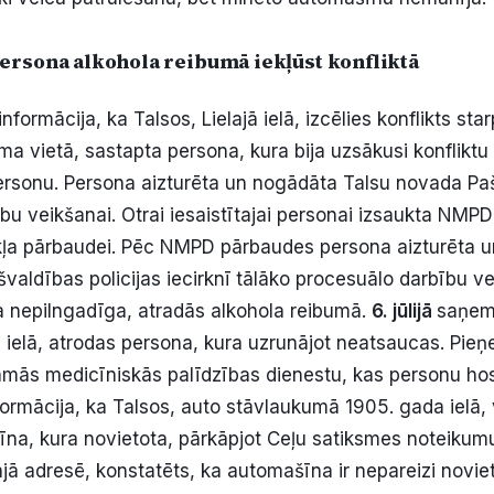
ersona alkohola reibumā iekļūst konfliktā
nformācija, ka Talsos, Lielajā ielā, izcēlies konflikts st
ma vietā, sastapta persona, kura bija uzsākusi konfliktu u
personu. Persona aizturēta un nogādāta Talsu novada Paš
bu veikšanai. Otrai iesaistītajai personai izsaukta NMP
kļa pārbaudei. Pēc NMPD pārbaudes persona aizturēta 
valdības policijas iecirknī tālāko procesuālo darbību ve
 nepilngadīga, atradās alkohola reibumā.
6. jūlijā
saņemt
jā ielā, atrodas persona, kura uzrunājot neatsaucas. Pi
amās medicīniskās palīdzības dienestu, kas personu hos
ormācija, ka Talsos, auto stāvlaukumā 1905. gada ielā,
na, kura novietota, pārkāpjot Ceļu satiksmes noteikum
ajā adresē, konstatēts, ka automašīna ir nepareizi novie