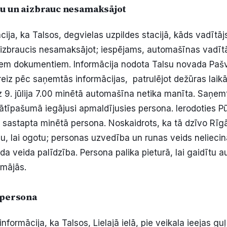
lu un aizbrauc nesamaksājot
ja, ka Talsos, degvielas uzpildes stacijā, kāds vadītājs
izbraucis nesamaksājot; iespējams, automašīnas vadīt
em dokumentiem. Informācija nodota Talsu novada Pašva
reiz pēc saņemtās informācijas, patrulējot dežūras laikā
dz 9. jūlija 7.00 minētā automašīna netika manīta. Saņem
ātīpašumā iegājusi apmaldījusies persona. Ierodoties P
 sastapta minētā persona. Noskaidrots, ka tā dzīvo Rīg
u, lai ogotu; personas uzvedība un runas veids neliecin
a veida palīdzība. Persona palika pieturā, lai gaidītu 
 mājās.
ļ persona
nformācija, ka Talsos, Lielajā ielā, pie veikala ieejas gu