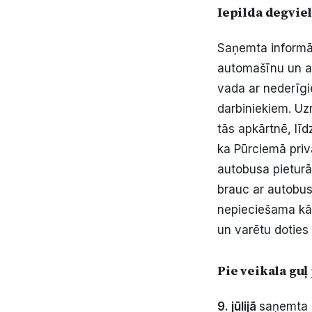
Iepilda degvie
Saņemta informāci
automašīnu un a
vada ar nederīgi
darbiniekiem. Uz
tās apkārtnē, lī
ka Pūrciemā priv
autobusa pieturā
brauc ar autobus
nepieciešama kād
un varētu doties
Pie veikala gu
9. jūlijā
saņemta i