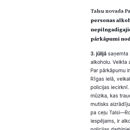
Talsu novada Paš
personas alkoho
nepilngadīgajie
pārkāpumi nodo
3. jūlijā
saņemta i
alkoholu. Veikta 
Par pārkāpumu i
Rīgas ielā, veik
policijas iecirknī
mūzika, kas trauc
mutisks aizrādīj
pa ceļu Talsi—Ro
iespējams, ir al
policijas darbin