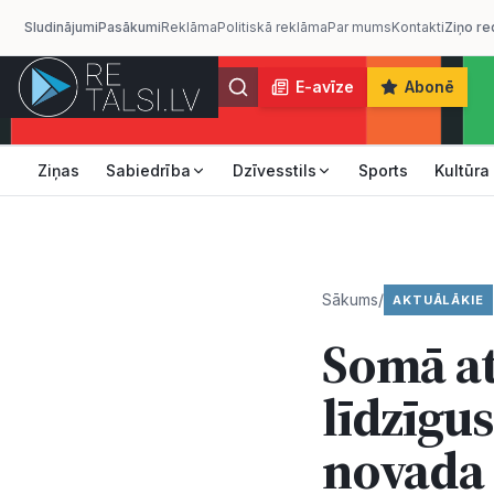
Sludinājumi
Pasākumi
Reklāma
Politiskā reklāma
Par mums
Kontakti
Ziņo re
E-avīze
Abonē
Ziņas
Sabiedrība
Dzīvesstils
Sports
Kultūra
Sākums
/
AKTUĀLĀKIE
Somā at
līdzīgu
novada 