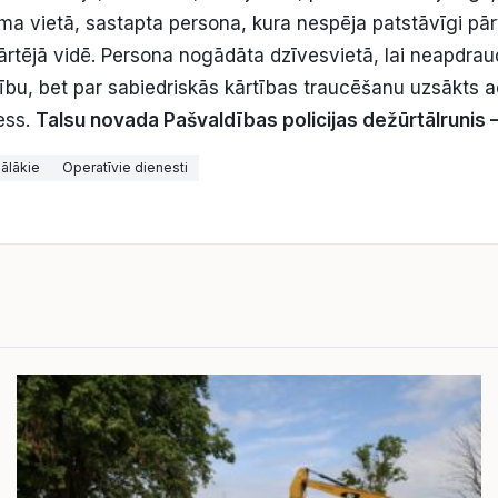
uma vietā, sastapta persona, kura nespēja patstāvīgi pār
ārtējā vidē. Persona nogādāta dzīvesvietā, lai neapdra
ību, bet par sabiedriskās kārtības traucēšanu uzsākts a
ess.
Talsu novada Pašvaldības policijas dežūrtālrunis
ālākie
Operatīvie dienesti