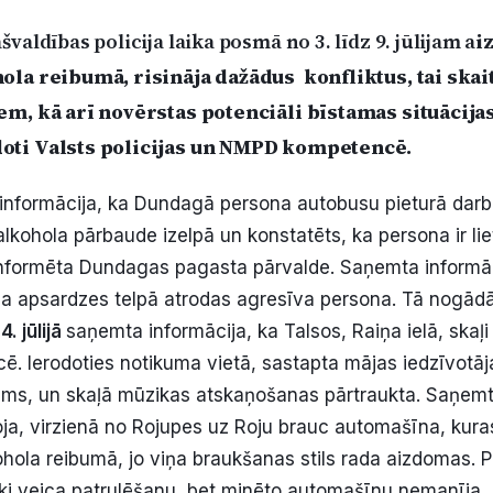
valdības policija laika posmā no 3. līdz 9. jūlijam a
i
la reibumā, risināja dažādus konfliktus, tai skai
m, kā arī novērstas potenciāli bīstamas situācijas
ti Valsts policijas un NMPD kompetencē.
nformācija, ka Dundagā persona autobusu pieturā darba 
alkohola pārbaude izelpā un konstatēts, ka persona ir lie
nformēta Dundagas pagasta pārvalde. Saņemta informāci
ala apsardzes telpā atrodas agresīva persona. Tā nogādā
.
4. jūlijā
saņemta informācija, ka Talsos, Raiņa ielā, skaļi
ē. Ierodoties notikuma vietā, sastapta mājas iedzīvotāja,
ums, un skaļā mūzikas atskaņošanas pārtraukta. Saņemt
ja, virzienā no Rojupes uz Roju brauc automašīna, kuras
kohola reibumā, jo viņa braukšanas stils rada aizdomas. 
ieki veica patrulēšanu, bet minēto automašīnu nemanīja.