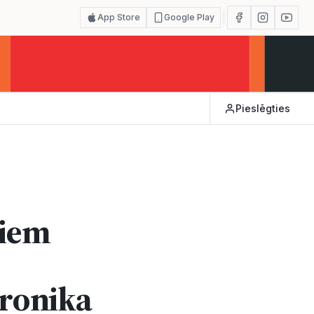
App Store
Google Play
Pieslēgties
čiem
hronika