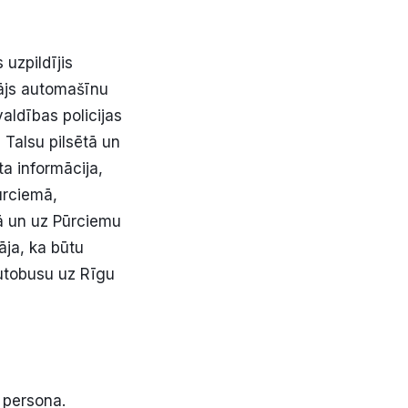
 uzpildījis
ājs automašīnu
ldības policijas
 Talsu pilsētā un
ta informācija,
ūrciemā,
ā un uz Pūrciemu
āja, ka būtu
autobusu uz Rīgu
ļ persona.