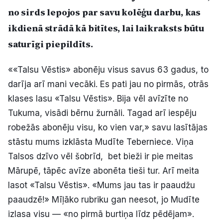
no sirds lepojos par savu kolēģu darbu, kas
ikdienā strādā kā bitītes, lai laikraksts būtu
saturīgi piepildīts.
««Talsu Vēstis» abonēju visus savus 63 gadus, to
darīja arī mani vecāki. Es pati jau no pirmās, otrās
klases lasu «Talsu Vēstis». Bija vēl avīzīte no
Tukuma, visādi bērnu žurnāli. Tagad arī iespēju
robežās abonēju visu, ko vien var,» savu lasītājas
stāstu mums izklāsta Mudīte Teberniece. Viņa
Talsos dzīvo vēl šobrīd, bet bieži ir pie meitas
Mārupē, tāpēc avīze abonēta tieši tur. Arī meita
lasot «Talsu Vēstis». «Mums jau tas ir paaudžu
paaudzē!» Mīļāko rubriku gan neesot, jo Mudīte
izlasa visu — «no pirmā burtiņa līdz pēdējam».