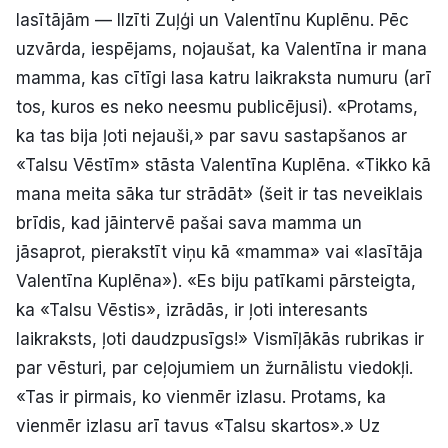
lasītājām — Ilzīti Zuļģi un Valentīnu Kuplēnu. Pēc
uzvārda, iespējams, nojaušat, ka Valentīna ir mana
mamma, kas cītīgi lasa katru laikraksta numuru (arī
tos, kuros es neko neesmu publicējusi). «Protams,
ka tas bija ļoti nejauši,» par savu sastapšanos ar
«Talsu Vēstīm» stāsta Valentīna Kuplēna. «Tikko kā
mana meita sāka tur strādāt» (šeit ir tas neveiklais
brīdis, kad jāintervē pašai sava mamma un
jāsaprot, pierakstīt viņu kā «mamma» vai «lasītāja
Valentīna Kuplēna»). «Es biju patīkami pārsteigta,
ka «Talsu Vēstis», izrādās, ir ļoti interesants
laikraksts, ļoti daudzpusīgs!» Vismīļākās rubrikas ir
par vēsturi, par ceļojumiem un žurnālistu viedokļi.
«Tas ir pirmais, ko vienmēr izlasu. Protams, ka
vienmēr izlasu arī tavus «Talsu skartos».» Uz