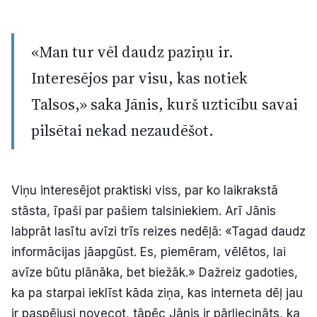
«Man tur vēl daudz paziņu ir.
Interesējos par visu, kas notiek
Talsos,» saka Jānis, kurš uzticību savai
pilsētai nekad nezaudēšot.
Viņu interesējot praktiski viss, par ko laikrakstā
stāsta, īpaši par pašiem talsiniekiem. Arī Jānis
labprāt lasītu avīzi trīs reizes nedēļā: «Tagad daudz
informācijas jāapgūst. Es, piemēram, vēlētos, lai
avīze būtu plānāka, bet biežāk.» Dažreiz gadoties,
ka pa starpai ieklīst kāda ziņa, kas interneta dēļ jau
ir paspējusi novecot, tāpēc Jānis ir pārliecināts, ka