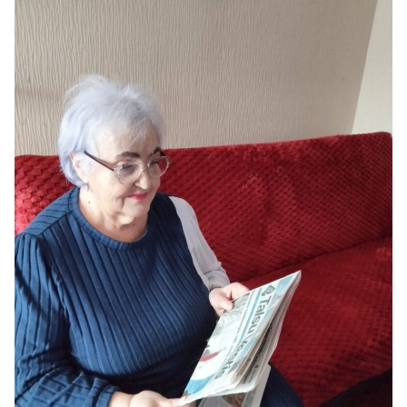
Kultūra
Bizness
Video
Vieta
Sludinājumi
Pasākumi
Reklāma