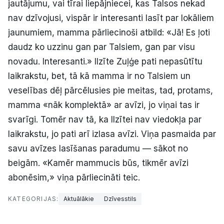
jautājumu, vai tīrai liepājniecei, kas Talsos nekad
nav dzīvojusi, vispār ir interesanti lasīt par lokāliem
jaunumiem, mamma pārliecinoši atbild: «Jā! Es ļoti
daudz ko uzzinu gan par Talsiem, gan par visu
novadu. Interesanti.» Ilzīte Zuļģe pati nepasūtītu
laikrakstu, bet, tā kā mamma ir no Talsiem un
veselības dēļ pārcēlusies pie meitas, tad, protams,
mamma «nāk komplektā» ar avīzi, jo viņai tas ir
svarīgi. Tomēr nav tā, ka Ilzītei nav viedokļa par
laikrakstu, jo pati arī izlasa avīzi. Viņa pasmaida par
savu avīzes lasīšanas paradumu — sākot no
beigām. «Kamēr mammucis būs, tikmēr avīzi
abonēsim,» viņa pārliecināti teic.
KATEGORIJAS:
Aktuālākie
Dzīvesstils