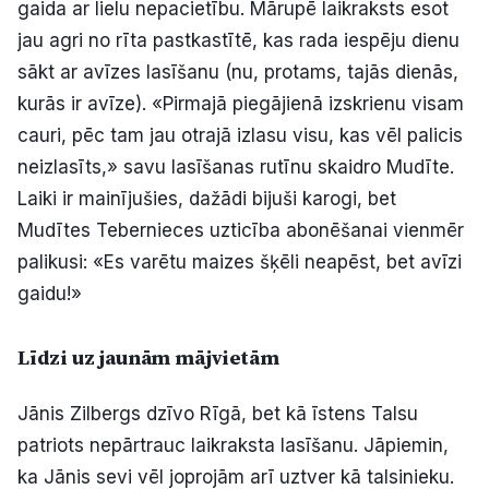
gaida ar lielu nepacietību. Mārupē laikraksts esot
jau agri no rīta pastkastītē, kas rada iespēju dienu
sākt ar avīzes lasīšanu (nu, protams, tajās dienās,
kurās ir avīze). «Pirmajā piegājienā izskrienu visam
cauri, pēc tam jau otrajā izlasu visu, kas vēl palicis
neizlasīts,» savu lasīšanas rutīnu skaidro Mudīte.
Laiki ir mainījušies, dažādi bijuši karogi, bet
Mudītes Tebernieces uzticība abonēšanai vienmēr
palikusi: «Es varētu maizes šķēli neapēst, bet avīzi
gaidu!»
Līdzi uz jaunām mājvietām
Jānis Zilbergs dzīvo Rīgā, bet kā īstens Talsu
patriots nepārtrauc laikraksta lasīšanu. Jāpiemin,
ka Jānis sevi vēl joprojām arī uztver kā talsinieku.