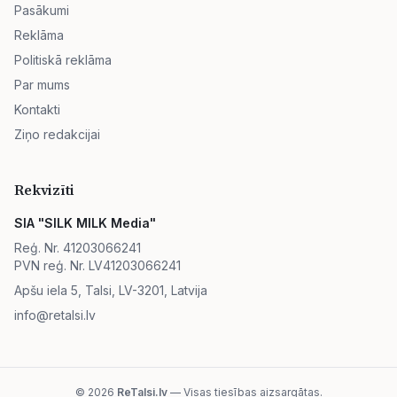
Pasākumi
Reklāma
Politiskā reklāma
Par mums
Kontakti
Ziņo redakcijai
Rekvizīti
SIA "SILK MILK Media"
Reģ. Nr. 41203066241
PVN reģ. Nr. LV41203066241
Apšu iela 5, Talsi, LV-3201, Latvija
info@retalsi.lv
© 2026
ReTalsi.lv
— Visas tiesības aizsargātas.