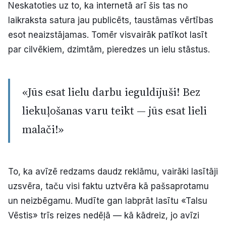
Neskatoties uz to, ka internetā arī šis tas no
laikraksta satura jau publicēts, taustāmas vērtības
esot neaizstājamas. Tomēr visvairāk patīkot lasīt
par cilvēkiem, dzimtām, pieredzes un ielu stāstus.
«Jūs esat lielu darbu ieguldījuši! Bez
liekuļošanas varu teikt — jūs esat lieli
malači!»
To, ka avīzē redzams daudz reklāmu, vairāki lasītāji
uzsvēra, taču visi faktu uztvēra kā pašsaprotamu
un neizbēgamu. Mudīte gan labprāt lasītu «Talsu
Vēstis» trīs reizes nedēļā — kā kādreiz, jo avīzi