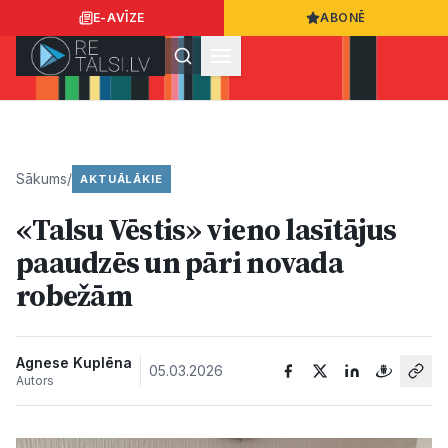
E-AVĪZE
ABONĒ
Ielogoties
Ziņo
App Store
Google Play
Sākums
/
AKTUĀLĀKIE
«Talsu Vēstis» vieno lasītājus
Ziņas
paaudzēs un pāri novada
robežām
Sabiedrība
Dzīvesstils
Agnese Kuplēna
05.03.2026
Autors
Sports