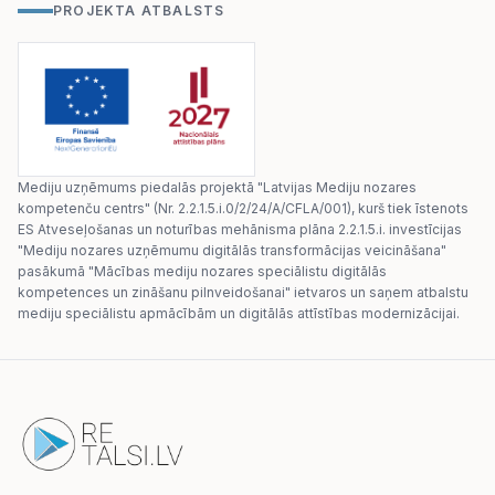
PROJEKTA ATBALSTS
Mediju uzņēmums piedalās projektā "Latvijas Mediju nozares
kompetenču centrs" (Nr. 2.2.1.5.i.0/2/24/A/CFLA/001), kurš tiek īstenots
ES Atveseļošanas un noturības mehānisma plāna 2.2.1.5.i. investīcijas
"Mediju nozares uzņēmumu digitālās transformācijas veicināšana"
pasākumā "Mācības mediju nozares speciālistu digitālās
kompetences un zināšanu pilnveidošanai" ietvaros un saņem atbalstu
mediju speciālistu apmācībām un digitālās attīstības modernizācijai.