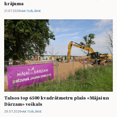
krājuma
21.07.2026
AKTUĀLĀKIE
Talsos top 6500 kvadrātmetru plašs «Mājai un
Dārzam» veikals
29.07.2026
AKTUĀLĀKIE