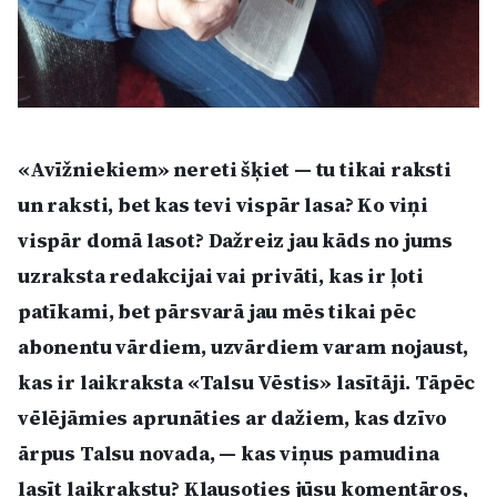
Politiskā reklāma
Par mums
Kontakti
«Avīžniekiem» nereti šķiet — tu tikai raksti
Ziņo redakcijai
un raksti, bet kas tevi vispār lasa? Ko viņi
vispār domā lasot? Dažreiz jau kāds no jums
uzraksta redakcijai vai privāti, kas ir ļoti
Facebook
Instagram
YouTube
patīkami, bet pārsvarā jau mēs tikai pēc
abonentu vārdiem, uzvārdiem varam nojaust,
E-avīze
Abonē
kas ir laikraksta «Talsu Vēstis» lasītāji. Tāpēc
vēlējāmies aprunāties ar dažiem, kas dzīvo
ārpus Talsu novada, — kas viņus pamudina
lasīt laikrakstu? Klausoties jūsu komentāros,