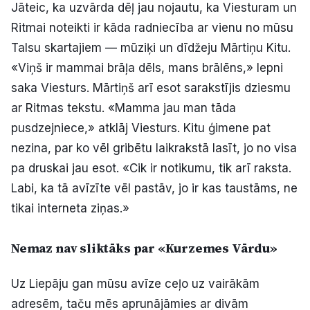
Jāteic, ka uzvārda dēļ jau nojautu, ka Viesturam un
Ritmai noteikti ir kāda radniecība ar vienu no mūsu
Talsu skartajiem — mūziķi un dīdžeju Mārtiņu Kitu.
«Viņš ir mammai brāļa dēls, mans brālēns,» lepni
saka Viesturs. Mārtiņš arī esot sarakstījis dziesmu
ar Ritmas tekstu. «Mamma jau man tāda
pusdzejniece,» atklāj Viesturs. Kitu ģimene pat
nezina, par ko vēl gribētu laikrakstā lasīt, jo no visa
pa druskai jau esot. «Cik ir notikumu, tik arī raksta.
Labi, ka tā avīzīte vēl pastāv, jo ir kas taustāms, ne
tikai interneta ziņas.»
Nemaz nav sliktāks par «Kurzemes Vārdu»
Uz Liepāju gan mūsu avīze ceļo uz vairākām
adresēm, taču mēs aprunājāmies ar divām