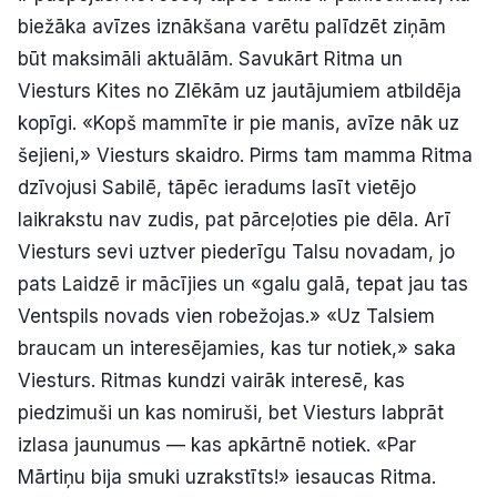
biežāka avīzes iznākšana varētu palīdzēt ziņām
būt maksimāli aktuālām. Savukārt Ritma un
Viesturs Kites no Zlēkām uz jautājumiem atbildēja
kopīgi. «Kopš mammīte ir pie manis, avīze nāk uz
šejieni,» Viesturs skaidro. Pirms tam mamma Ritma
dzīvojusi Sabilē, tāpēc ieradums lasīt vietējo
laikrakstu nav zudis, pat pārceļoties pie dēla. Arī
Viesturs sevi uztver piederīgu Talsu novadam, jo
pats Laidzē ir mācījies un «galu galā, tepat jau tas
Ventspils novads vien robežojas.» «Uz Talsiem
braucam un interesējamies, kas tur notiek,» saka
Viesturs. Ritmas kundzi vairāk interesē, kas
piedzimuši un kas nomiruši, bet Viesturs labprāt
izlasa jaunumus — kas apkārtnē notiek. «Par
Mārtiņu bija smuki uzrakstīts!» iesaucas Ritma.