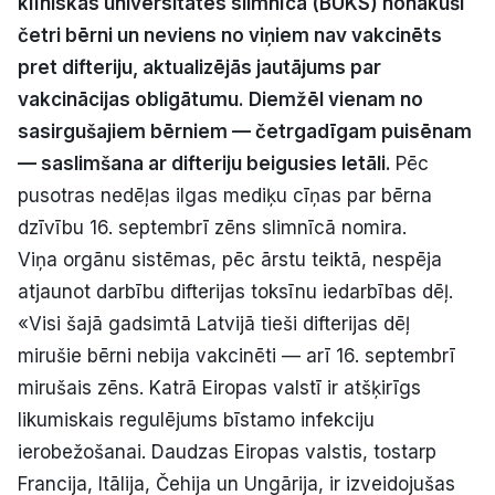
klīniskās universitātes slimnīcā (BUKS) nonākuši
Politiskā reklāma
četri bērni un neviens no viņiem nav vakcinēts
pret difteriju, aktualizējās jautājums par
Par mums
vakcinācijas obligātumu. Diemžēl vienam no
sasirgušajiem bērniem — četrgadīgam puisēnam
Kontakti
— saslimšana ar difteriju beigusies letāli.
Pēc
pusotras nedēļas ilgas mediķu cīņas par bērna
Ziņo redakcijai
dzīvību 16. septembrī zēns slimnīcā nomira.
Viņa orgānu sistēmas, pēc ārstu teiktā, nespēja
Facebook
Instagram
YouTube
atjaunot darbību difterijas toksīnu iedarbības dēļ.
«Visi šajā gadsimtā Latvijā tieši difterijas dēļ
E-avīze
Abonē
mirušie bērni nebija vakcinēti — arī 16. septembrī
mirušais zēns. Katrā Eiropas valstī ir atšķirīgs
likumiskais regulējums bīstamo infekciju
ierobežošanai. Daudzas Eiropas valstis, tostarp
Francija, Itālija, Čehija un Ungārija, ir izveidojušas