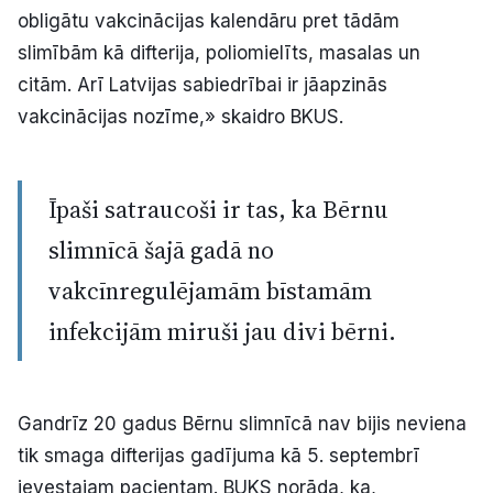
obligātu vakcinācijas kalendāru pret tādām
slimībām kā difterija, poliomielīts, masalas un
citām. Arī Latvijas sabiedrībai ir jāapzinās
vakcinācijas nozīme,» skaidro BKUS.
Īpaši satraucoši ir tas, ka Bērnu
slimnīcā šajā gadā no
vakcīnregulējamām bīstamām
infekcijām miruši jau divi bērni.
Gandrīz 20 gadus Bērnu slimnīcā nav bijis neviena
tik smaga difterijas gadījuma kā 5. septembrī
ievestajam pacientam. BUKS norāda, ka,