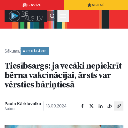
E-AVĪZE
ABONĒ
Ielogoties
Ziņo
App Store
Google Play
Sākums
/
AKTUĀLĀKIE
Tiesībsargs: ja vecāki nepiekrīt
Ziņas
bērna vakcinācijai, ārsts var
vērsties bāriņtiesā
Sabiedrība
Dzīvesstils
Paula Kārkluvalka
18.09.2024
Autors
Sports