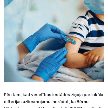
Kultūra
Bizness
Video
Vieta
Sludinājumi
Pasākumi
Pēc tam, kad veselības iestādes ziņoja par lokālu
Reklāma
difterijas uzliesmojumu, norādot, ka Bērnu