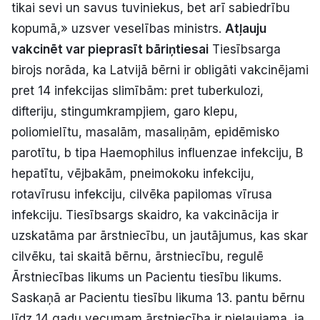
tikai sevi un savus tuviniekus, bet arī sabiedrību
kopumā,» uzsver veselības ministrs.
Atļauju
vakcinēt var pieprasīt bāriņtiesai
Tiesībsarga
birojs norāda, ka Latvijā bērni ir obligāti vakcinējami
pret 14 infekcijas slimībām: pret tuberkulozi,
difteriju, stingumkrampjiem, garo klepu,
poliomielītu, masalām, masaliņām, epidēmisko
parotītu, b tipa Haemophilus influenzae infekciju, B
hepatītu, vējbakām, pneimokoku infekciju,
rotavīrusu infekciju, cilvēka papilomas vīrusa
infekciju. Tiesībsargs skaidro, ka vakcinācija ir
uzskatāma par ārstniecību, un jautājumus, kas skar
cilvēku, tai skaitā bērnu, ārstniecību, regulē
Ārstniecības likums un Pacientu tiesību likums.
Saskaņā ar Pacientu tiesību likuma 13. pantu bērnu
līdz 14 gadu vecumam ārstniecība ir pieļaujama, ja