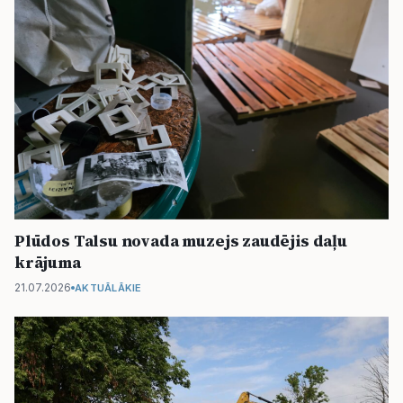
Plūdos Talsu novada muzejs zaudējis daļu
krājuma
21.07.2026
AKTUĀLĀKIE