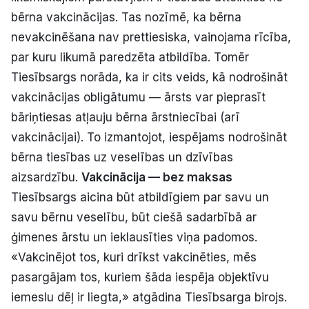
bērna vakcinācijas. Tas nozīmē, ka bērna
nevakcinēšana nav prettiesiska, vainojama rīcība,
par kuru likumā paredzēta atbildība. Tomēr
Tiesībsargs norāda, ka ir cits veids, kā nodrošināt
vakcinācijas obligātumu — ārsts var pieprasīt
bāriņtiesas atļauju bērna ārstniecībai (arī
vakcinācijai). To izmantojot, iespējams nodrošināt
bērna tiesības uz veselības un dzīvības
aizsardzību.
Vakcinācija — bez maksas
Tiesībsargs aicina būt atbildīgiem par savu un
savu bērnu veselību, būt ciešā sadarbībā ar
ģimenes ārstu un ieklausīties viņa padomos.
«Vakcinējot tos, kuri drīkst vakcinēties, mēs
pasargājam tos, kuriem šāda iespēja objektīvu
iemeslu dēļ ir liegta,» atgādina Tiesībsarga birojs.