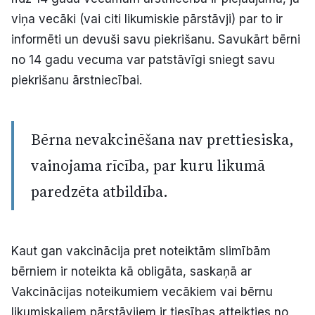
viņa vecāki (vai citi likumiskie pārstāvji) par to ir
informēti un devuši savu piekrišanu. Savukārt bērni
no 14 gadu vecuma var patstāvīgi sniegt savu
piekrišanu ārstniecībai.
Bērna nevakcinēšana nav prettiesiska,
vainojama rīcība, par kuru likumā
paredzēta atbildība.
Kaut gan vakcinācija pret noteiktām slimībām
bērniem ir noteikta kā obligāta, saskaņā ar
Vakcinācijas noteikumiem vecākiem vai bērnu
likumiskajiem pārstāvjiem ir tiesības atteikties no