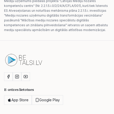
Mediju uzņēmums piedalās projektā "Latvijas Mediju nozares
kompetenču centrs" (Nr. 2.2.1.5.i.0/2/24/A/CFLA/001), kurš tiek īstenots
ES Atveseļošanas un noturības mehānisma plāna 2.2.1.5.i. investīcijas
"Mediju nozares uzņēmumu digitālās transformācijas veicināšana"
pasākumā "Mācības mediju nozares speciālistu digitālās
kompetences un zināšanu pilnveidošanai" ietvaros un saņem atbalstu
mediju speciālistu apmācībām un digitālās attīstības modernizācijai.
E-avīzes lietotnes
App Store
Google Play