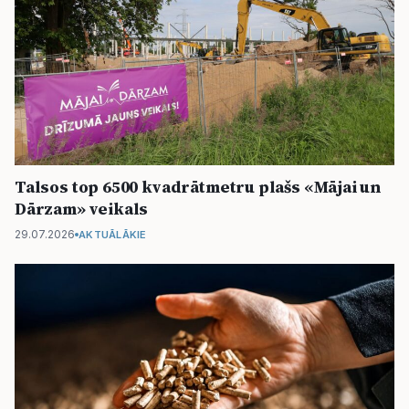
Talsos top 6500 kvadrātmetru plašs «Mājai un
Dārzam» veikals
29.07.2026
AKTUĀLĀKIE