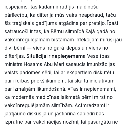
iespējams, tas kādam ir radījis maldinošu
pārliecību, ka difterija mūs vairs neapdraud, taču
šis traģiskais gadījums atgādina par pretējo. Īpaši
satraucoši ir tas, ka Bērnu slimnīcā šajā gadā no
vakcīnregulējamām bīstamām infekcijām miruši jau
divi bērni — viens no garā klepus un viens no
difterijas.
Situācija ir nepieņemama
Veselības
ministrs Hosams Abu Meri sasaucis Imunizācijas
valsts padomes sēdi, lai ar ekspertiem diskutētu
par rīcības priekšlikumiem, tai skaitā iniciatīvām
par izmaiņām likumdošanā. «Tas ir nepieņemami,
ka modernās medicīnas laikmetā bērni mirst no
vakcīnregulējamām slimībām. Acīmredzami ir
jāatjauno diskusija un jāstiprina sabiedrības
izpratne par vakcinācijas nozīmi, lai pasargātu ne