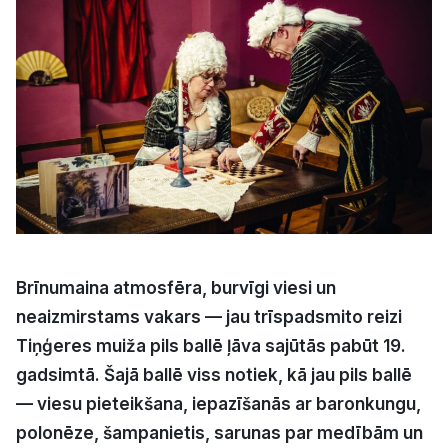
Kultūra
Bizness
Video
Vieta
Brīnumaina atmosfēra, burvīgi viesi un
neaizmirstams vakars — jau trīspadsmito reizi
Sludinājumi
Tiņģeres muiža pils ballē ļāva sajūtās pabūt 19.
Pasākumi
gadsimtā. Šajā ballē viss notiek, kā jau pils ballē
— viesu pieteikšana, iepazīšanās ar baronkungu,
Reklāma
polonēze, šampanietis, sarunas par medībām un