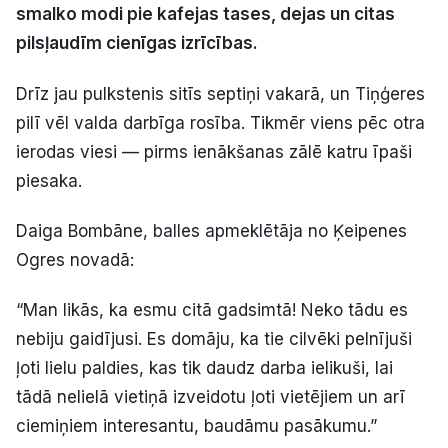
smalko modi pie kafejas tases, dejas un citas
Politiskā reklāma
pilsļaudīm cienīgas izrīcības.
Par mums
Drīz jau pulkstenis sitīs septiņi vakarā, un Tiņģeres
pilī vēl valda darbīga rosība. Tikmēr viens pēc otra
Kontakti
ierodas viesi — pirms ienākšanas zālē katru īpaši
Ziņo redakcijai
piesaka.
Daiga Bombāne, balles apmeklētāja no Ķeipenes
Facebook
Instagram
YouTube
Ogres novadā:
“Man likās, ka esmu citā gadsimtā! Neko tādu es
E-avīze
Abonē
nebiju gaidījusi. Es domāju, ka tie cilvēki pelnījuši
ļoti lielu paldies, kas tik daudz darba ielikuši, lai
tādā nelielā vietiņā izveidotu ļoti vietējiem un arī
ciemiņiem interesantu, baudāmu pasākumu.”