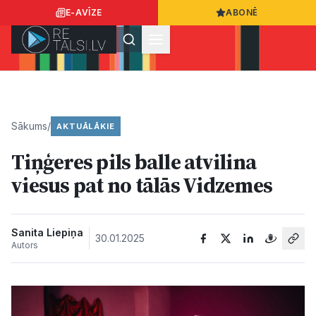
E-AVĪZE
ABONĒ
Ielogoties
Ziņo
App Store
Google Play
Sākums
/
AKTUĀLĀKIE
Tiņģeres pils balle atvilina
Ziņas
viesus pat no tālās Vidzemes
Sabiedrība
Sanita Liepiņa
30.01.2025
Autors
Dzīvesstils
Sports