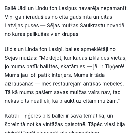
Ballē Uldi un Lindu fon Lesiņus nevarēja nepamanīt.
Viņi gan ieradušies no cita gadsimta un citas
Latvijas puses — Sējas muižas Saulkrastu novadā,
no kuras palikušas vien drupas.
Uldis un Linda fon Lesiņi, balles apmeklētāji no
Sējas muižas: “Meklējot, kur kādas izklaides vietas,
jo mums patīk ballītes, skatāmies — jā, ir Tiņģerē!
Mums jau ļoti patīk interjers. Mums ir tāda
aizraušanās — mēs restaurējam antīkas mēbeles.
Tā kā mums pašiem savas muižas vairs nav, tad
nekas cits neatliek, kā braukt uz citām muižām.”
Katrai Tiņģeres pils ballei ir sava tematika, un
šoreiz tā notika vintāžas gaisotnē. Tāpēc viesi bija
aicināti īpaši piedomāt pie aksesuāriem —