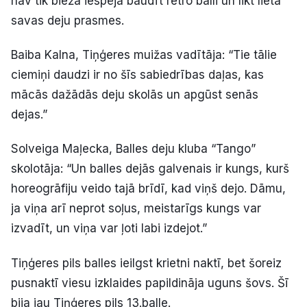
nav tik bieža iespēja baudīt retro balli un likt lietā
savas deju prasmes.
Baiba Kalna, Tiņģeres muižas vadītāja: “Tie tālie
ciemiņi daudzi ir no šīs sabiedrības daļas, kas
mācās dažādās deju skolās un apgūst senās
dejas.”
Solveiga Maļecka, Balles deju kluba “Tango”
skolotāja: “Un balles dejās galvenais ir kungs, kurš
horeogrāfiju veido tajā brīdī, kad viņš dejo. Dāmu,
ja viņa arī neprot soļus, meistarīgs kungs var
izvadīt, un viņa var ļoti labi izdejot.”
Tiņģeres pils balles ieilgst krietni naktī, bet šoreiz
pusnaktī viesu izklaides papildināja uguns šovs. Šī
bija jau Tiņģeres pils 13.balle.