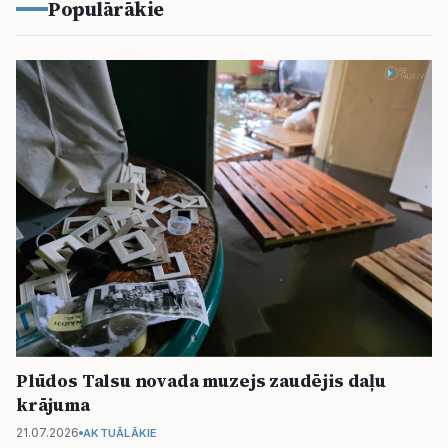
Populārākie
Plūdos Talsu novada muzejs zaudējis daļu
krājuma
21.07.2026
AKTUĀLĀKIE