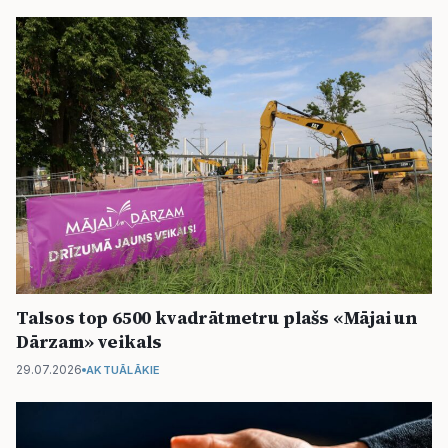
Talsos top 6500 kvadrātmetru plašs «Mājai un
Dārzam» veikals
29.07.2026
AKTUĀLĀKIE