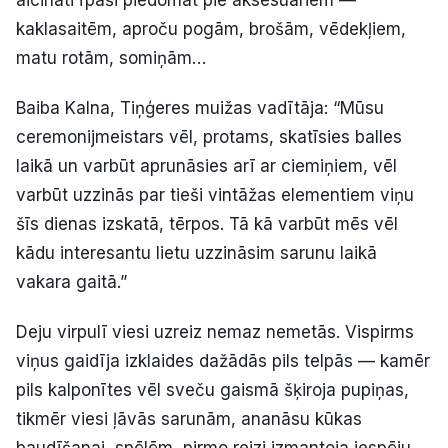
kaklasaitēm, aproču pogām, brošām, vēdekļiem,
matu rotām, somiņām…
Baiba Kalna, Tiņģeres muižas vadītāja: “Mūsu
ceremonijmeistars vēl, protams, skatīsies balles
laikā un varbūt aprunāsies arī ar ciemiņiem, vēl
varbūt uzzinās par tieši vintāžas elementiem viņu
šīs dienas izskatā, tērpos. Tā kā varbūt mēs vēl
kādu interesantu lietu uzzināsim sarunu laikā
vakara gaitā.”
Deju virpulī viesi uzreiz nemaz nemetās. Vispirms
viņus gaidīja izklaides dažādās pils telpās — kamēr
pils kalponītes vēl sveču gaismā šķiroja pupiņas,
tikmēr viesi ļāvās sarunām, ananāsu kūkas