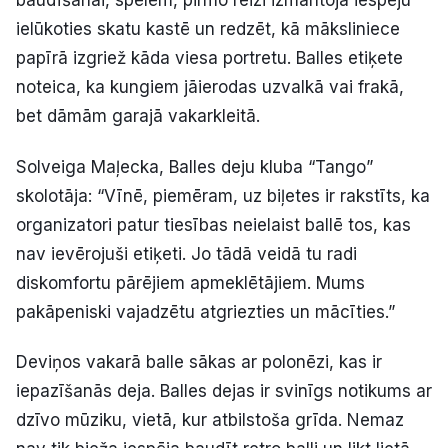
baudīšanai, spēlēm, pirmo reizi izmantoja iespēju
ielūkoties skatu kastē un redzēt, kā māksliniece
papīrā izgriež kāda viesa portretu. Balles etiķete
noteica, ka kungiem jāierodas uzvalkā vai frakā,
bet dāmām garajā vakarkleitā.
Solveiga Maļecka, Balles deju kluba “Tango”
skolotāja: “Vīnē, piemēram, uz biļetes ir rakstīts, ka
organizatori patur tiesības neielaist ballē tos, kas
nav ievērojuši etiķeti. Jo tādā veidā tu radi
diskomfortu pārējiem apmeklētājiem. Mums
pakāpeniski vajadzētu atgriezties un mācīties.”
Deviņos vakarā balle sākas ar polonēzi, kas ir
iepazīšanās deja. Balles dejas ir svinīgs notikums ar
dzīvo mūziku, vietā, kur atbilstoša grīda. Nemaz