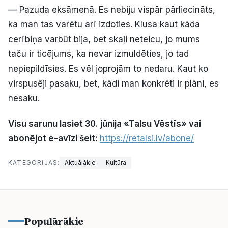
— Pazuda eksāmenā. Es nebiju vispār pārliecināts,
ka man tas varētu arī izdoties. Klusa kaut kāda
cerībiņa varbūt bija, bet skaļi neteicu, jo mums
taču ir ticējums, ka nevar izmuldēties, jo tad
nepiepildīsies. Es vēl joprojām to nedaru. Kaut ko
virspusēji pasaku, bet, kādi man konkrēti ir plāni, es
nesaku.
Visu sarunu lasiet 30. jūnija «Talsu Vēstīs» vai
abonējot e-avīzi šeit:
https://retalsi.lv/abone/
KATEGORIJAS:
Aktuālākie
Kultūra
Populārākie