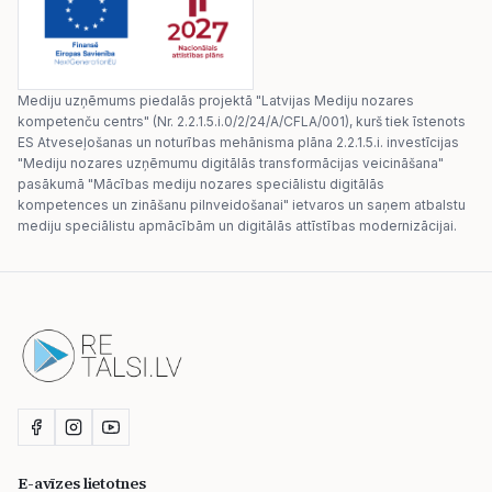
Mediju uzņēmums piedalās projektā "Latvijas Mediju nozares
kompetenču centrs" (Nr. 2.2.1.5.i.0/2/24/A/CFLA/001), kurš tiek īstenots
ES Atveseļošanas un noturības mehānisma plāna 2.2.1.5.i. investīcijas
"Mediju nozares uzņēmumu digitālās transformācijas veicināšana"
pasākumā "Mācības mediju nozares speciālistu digitālās
kompetences un zināšanu pilnveidošanai" ietvaros un saņem atbalstu
mediju speciālistu apmācībām un digitālās attīstības modernizācijai.
E-avīzes lietotnes