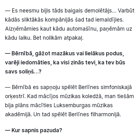
— Es neesmu bijis tāds baigais demolētājs… Varbūt
kādās sliktākās kompānijās šad tad iemaldījies.
Aizņēmāmies kaut kādu automašīnu, paņēmām uz
kādu laiku. Bet nolikām atpakaļ.
— Bērnībā, gāžot mazākus vai lielākus podus,
varēji iedomāties, ka visi zinās tevi, ka tev būs
savs soliņš…?
— Bērnībā es sapņoju spēlēt Berlīnes simfoniskajā
orķestrī. Kad mācījos mūzikas koledžā, man tiešām
bija plāns mācīties Luksemburgas mūzikas
akadēmijā. Un tad spēlēt Berlīnes filharmonijā.
— Kur sapnis pazuda?