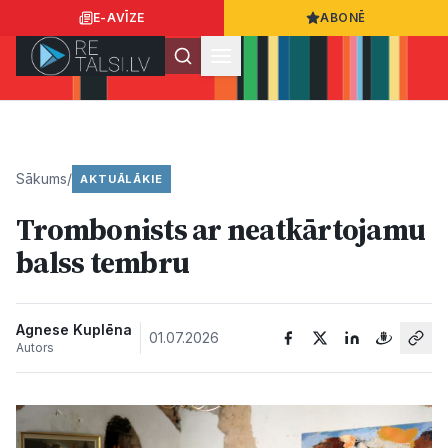
E-AVĪZE
ABONĒ
Ielogoties
Ziņo
App Store
Google Play
Sākums
/
AKTUĀLĀKIE
Trombonists ar neatkārtojamu
Ziņas
balss tembru
Sabiedrība
Agnese Kuplēna
01.07.2026
Autors
Dzīvesstils
Sports