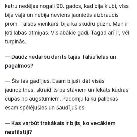
katru nedēļas nogali 90. gados, kad bija klubi, viss
bija vaļā un nebija neviens jaunietis aizbraucis
prom. Talsos vienkārši bija kā skudru pūznī. Man ir
ļoti labas atmiņas. Vislabākie gadi. Tagad arī ir, vēl
turpinās.
— Daudz nedarbu darīts tajās Talsu ielās un
pagalmos?
— Šis tas gadījies. Esam bijuši klāt visās
jaunceltnēs, skraidīts pa stāviem un lēkāts kūdras
čupās no augstumiem. Padomju laiku paliekās
esam spēlējušies un šaudījušies.
— Kas varbūt trakākais ir bijis, ko vecākiem
nestāstīji?