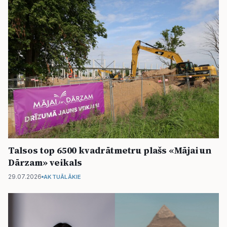
Talsos top 6500 kvadrātmetru plašs «Mājai un
Dārzam» veikals
29.07.2026
AKTUĀLĀKIE