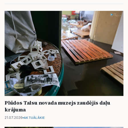
Plūdos Talsu novada muzejs zaudējis daļu
krājuma
21.07.2026
AKTUĀLĀKIE