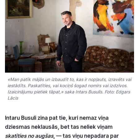
Kultūra
Bizness
Video
Vieta
«Man patīk mājās un izbaudīt to, kas ir nopļauts, izravēts vai
iestādīts. Paskatīties, vai kociņš šogad nomirs vai izdzīvos.
Izaicinājumu pietiek tāpat,» saka Intars Busulis. Foto: Edgars
Lācis
Sludinājumi
Pasākumi
Intaru Busuli zina pat tie, kuri nemaz viņa
dziesmas neklausās, bet tas neliek viņam
Reklāma
skatīties no augšas
, — tas viņu nepadara par