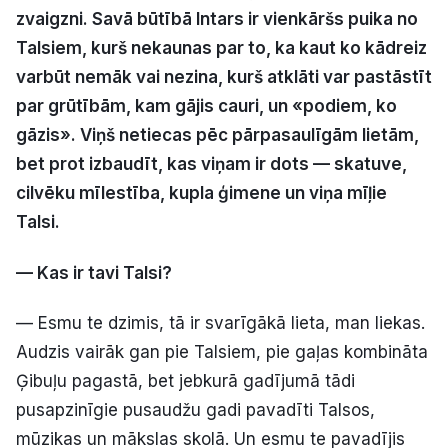
zvaigzni. Savā būtībā Intars ir vienkāršs puika no
Politiskā reklāma
Talsiem, kurš nekaunas par to, ka kaut ko kādreiz
Par mums
varbūt nemāk vai nezina, kurš atklāti var pastāstīt
par grūtībām, kam gājis cauri, un «podiem, ko
Kontakti
gāzis». Viņš netiecas pēc pārpasaulīgām lietām,
bet prot izbaudīt, kas viņam ir dots — skatuve,
Ziņo redakcijai
cilvēku mīlestība, kupla ģimene un viņa mīļie
Talsi.
Facebook
Instagram
YouTube
— Kas ir tavi Talsi?
E-avīze
Abonē
— Esmu te dzimis, tā ir svarīgākā lieta, man liekas.
Audzis vairāk gan pie Talsiem, pie gaļas kombināta
Ģibuļu pagastā, bet jebkurā gadījumā tādi
pusapzinīgie pusaudžu gadi pavadīti Talsos,
mūzikas un mākslas skolā. Un esmu te pavadījis