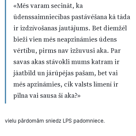
«Mēs varam secināt, ka
ūdenssaimniecības pastāvēšana kā tāda
ir izdzīvošanas jautājums. Bet diemžēl
bieži vien mēs neapzināmies ūdens
vērtību, pirms nav izžuvusi aka. Par
savas akas stāvokli mums katram ir
jāatbild un jārūpējas pašam, bet vai
mēs apzināmies, cik valsts līmenī ir
pilna vai sausa šī aka?»
vielu pārdomām sniedz LPS padomniece.