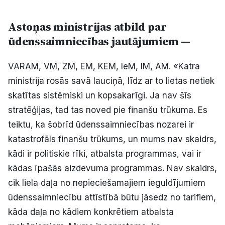
Astoņas ministrijas atbild par
ūdenssaimniecības jautājumiem —
VARAM, VM, ZM, EM, KEM, IeM, IM, AM. «Katra
ministrija rosās savā lauciņā, līdz ar to lietas netiek
skatītas sistēmiski un kopsakarīgi. Ja nav šīs
stratēģijas, tad tas noved pie finanšu trūkuma. Es
teiktu, ka šobrīd ūdenssaimniecības nozarei ir
katastrofāls finanšu trūkums, un mums nav skaidrs,
kādi ir politiskie rīki, atbalsta programmas, vai ir
kādas īpašās aizdevuma programmas. Nav skaidrs,
cik liela daļa no nepieciešamajiem ieguldījumiem
ūdenssaimniecību attīstībā būtu jāsedz no tarifiem,
kāda daļa no kādiem konkrētiem atbalsta