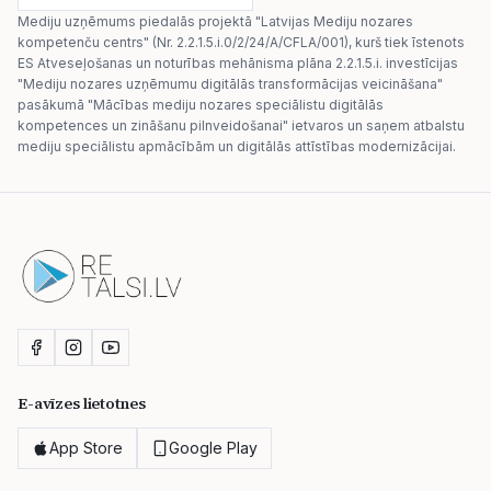
Mediju uzņēmums piedalās projektā "Latvijas Mediju nozares
kompetenču centrs" (Nr. 2.2.1.5.i.0/2/24/A/CFLA/001), kurš tiek īstenots
ES Atveseļošanas un noturības mehānisma plāna 2.2.1.5.i. investīcijas
"Mediju nozares uzņēmumu digitālās transformācijas veicināšana"
pasākumā "Mācības mediju nozares speciālistu digitālās
kompetences un zināšanu pilnveidošanai" ietvaros un saņem atbalstu
mediju speciālistu apmācībām un digitālās attīstības modernizācijai.
E-avīzes lietotnes
App Store
Google Play