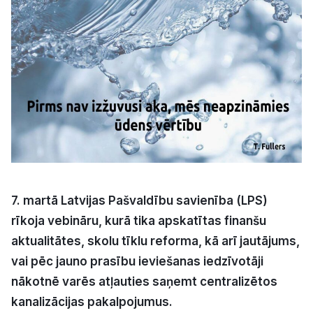
Kultūra
Bizness
Video
Vieta
7. martā Latvijas Pašvaldību savienība (LPS)
rīkoja vebināru, kurā tika apskatītas finanšu
Sludinājumi
aktualitātes, skolu tīklu reforma, kā arī jautājums,
Pasākumi
vai pēc jauno prasību ieviešanas iedzīvotāji
nākotnē varēs atļauties saņemt centralizētos
Reklāma
kanalizācijas pakalpojumus.