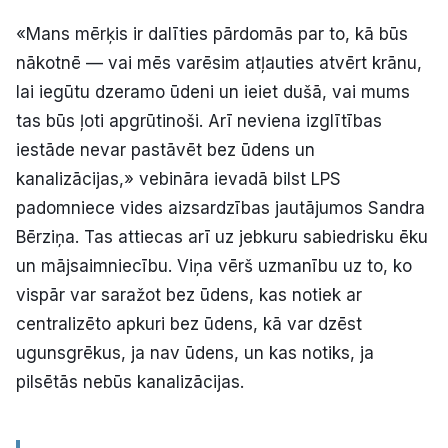
Politiskā reklāma
«Mans mērķis ir dalīties pārdomās par to, kā būs
nākotnē — vai mēs varēsim atļauties atvērt krānu,
Par mums
lai iegūtu dzeramo ūdeni un ieiet dušā, vai mums
tas būs ļoti apgrūtinoši. Arī neviena izglītības
Kontakti
iestāde nevar pastāvēt bez ūdens un
Ziņo redakcijai
kanalizācijas,» vebināra ievadā bilst LPS
padomniece vides aizsardzības jautājumos Sandra
Bērziņa. Tas attiecas arī uz jebkuru sabiedrisku ēku
Facebook
Instagram
YouTube
un mājsaimniecību. Viņa vērš uzmanību uz to, ko
vispār var saražot bez ūdens, kas notiek ar
E-avīze
Abonē
centralizēto apkuri bez ūdens, kā var dzēst
ugunsgrēkus, ja nav ūdens, un kas notiks, ja
pilsētās nebūs kanalizācijas.