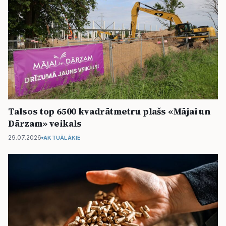
Talsos top 6500 kvadrātmetru plašs «Mājai un
Dārzam» veikals
29.07.2026
AKTUĀLĀKIE