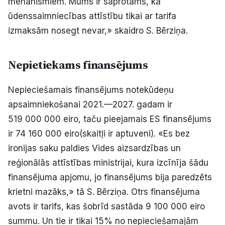
mehānismiem. Mums ir saprotams, ka
ūdenssaimniecības attīstību tikai ar tarifa
izmaksām nosegt nevar,» skaidro S. Bērziņa.
Nepietiekams finansējums
Nepieciešamais finansējums notekūdeņu
apsaimniekošanai 2021.—2027. gadam ir
519 000 000 eiro, taču pieejamais ES finansējums
ir 74 160 000 eiro(skaitļi ir aptuveni). «Es bez
ironijas saku paldies Vides aizsardzības un
reģionālās attīstības ministrijai, kura izcīnīja šādu
finansējuma apjomu, jo finansējums bija paredzēts
krietni mazāks,» tā S. Bērziņa. Otrs finansējuma
avots ir tarifs, kas šobrīd sastāda 9 100 000 eiro
summu. Un tie ir tikai 15% no nepieciešamajām