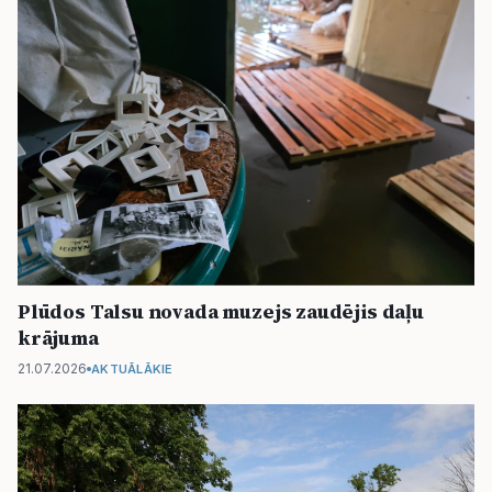
Plūdos Talsu novada muzejs zaudējis daļu
krājuma
21.07.2026
AKTUĀLĀKIE