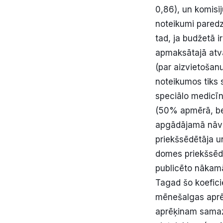
0,86), un komisij
noteikumi paredz
tad, ja budžetā i
apmaksātajā atva
(par aizvietošan
noteikumos tiks 
speciālo medicīn
(50% apmērā, bet
apgādājamā nāvi
priekšsēdētāja u
domes priekšsēdē
publicēto nākamā
Tagad šo koefici
mēnešalgas aprēķ
aprēķinam samazi