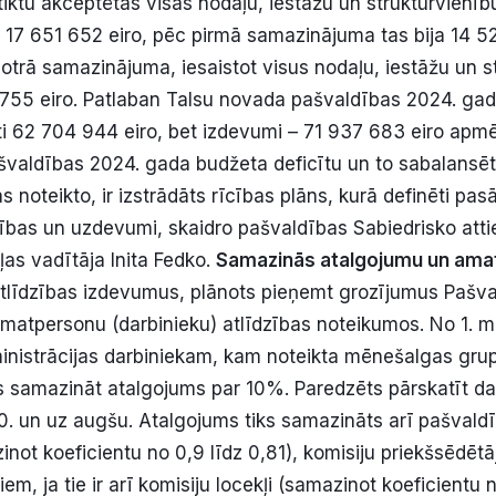
tiktu akceptētas visas nodaļu, iestāžu un struktūrvienīb
17 651 652 eiro, pēc pirmā samazinājuma tas bija 14 52
otrā samazinājuma, iesaistot visus nodaļu, iestāžu un s
 755 eiro. Patlaban Talsu novada pašvaldības 2024. ga
i 62 704 944 eiro, bet izdevumi – 71 937 683 eiro apmē
valdības 2024. gada budžeta deficītu un to sabalansēt
as noteikto, ir izstrādāts rīcības plāns, kurā definēti pas
ības un uzdevumi, skaidro pašvaldības Sabiedrisko atti
as vadītāja Inita Fedko.
Samazinās atalgojumu un amat
tlīdzības izdevumus, plānots pieņemt grozījumus Pašv
amatpersonu (darbinieku) atlīdzības noteikumos. No 1. m
nistrācijas darbiniekam, kam noteikta mēnešalgas gru
 samazināt atalgojums par 10%. Paredzēts pārskatīt d
0. un uz augšu. Atalgojums tiks samazināts arī pašvald
not koeficientu no 0,9 līdz 0,81), komisiju priekšsēdētā
iem, ja tie ir arī komisiju locekļi (samazinot koeficientu 