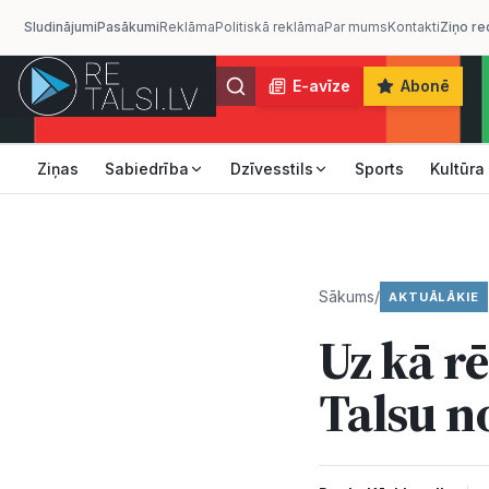
Sludinājumi
Pasākumi
Reklāma
Politiskā reklāma
Par mums
Kontakti
Ziņo re
E-avīze
Abonē
Ziņas
Sabiedrība
Dzīvesstils
Sports
Kultūra
Sākums
/
AKTUĀLĀKIE
Uz kā r
Talsu n