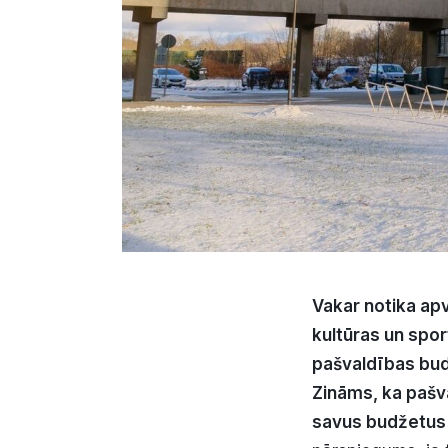
Vakar notika apv
kultūras un spor
pašvaldības bud
Zināms, ka pašv
savus budžetus u