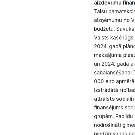
aizdevumu finan
Talsu pamatskol
aizņēmumu no Val
budžetu. Savukā
Valsts kasē lūgs
2024. gadā plān
maksājuma pieau
un 2024. gada ai
sabalansēšanai 
000 eiro apmērā, 
izstrādātā rīcība
atbalsts sociāl
finansējums soci
grupām. Papildu 
nodrošināti ģime
piedzimšanas pab