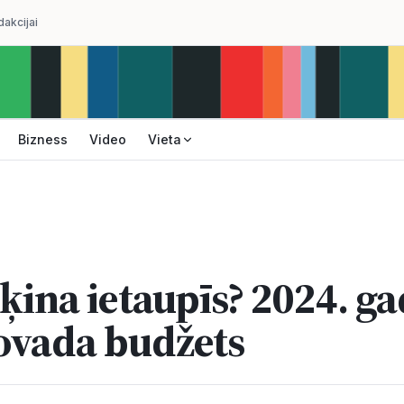
dakcijai
Bizness
Video
Vieta
ēķina ietaupīs? 2024. g
ovada budžets