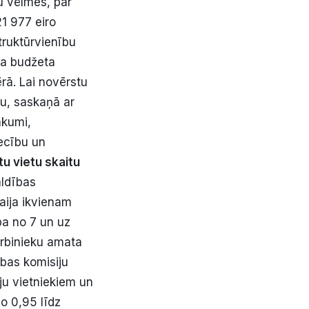
u vēlmes, pār
1 977 eiro
truktūrvienību
da budžeta
rā. Lai novērstu
u, saskaņā ar
ākumi,
ecību un
u vietu skaitu
aldības
aija ikvienam
pa no 7 un uz
arbinieku amata
ības komisiju
ju vietniekiem un
no 0,95 līdz