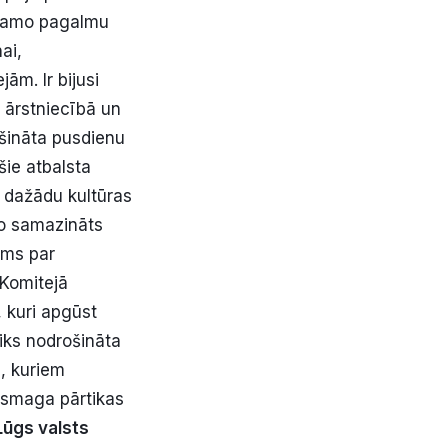
ojamo pagalmu
ai,
ām. Ir bijusi
 ārstniecībā un
šināta pusdienu
ie atbalsta
 dažādu kultūras
o samazināts
ums par
 Komitejā
 kuri apgūst
iks nodrošināta
m, kuriem
 „smaga pārtikas
Lūgs valsts