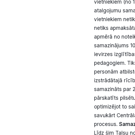
vietniekiem (no 1
atalgojumu sama
vietniekiem neti
netiks apmaksāta
apmērā no noteik
samazinājums 10%
ievirzes izglītī
pedagogiem. Tiks
personām atbils
izstrādātajā rīcī
samazināts par 2
pārskatīts pilsē
optimizējot to sa
savukārt Centrāl
procesus.
Samazi
Līdz šim Talsu n