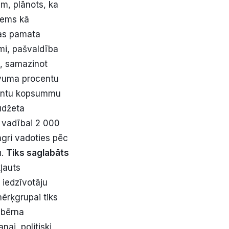
m, plānots, ka
ņems kā
bas pamata
mi, pašvaldība
s, samazinot
vuma procentu
centu kopsummu
udžeta
 vadībai 2 000
ingri vadoties pēc
u.
Tiks saglabāts
ļauts
 iedzīvotāju
ērķgrupai tiks
 bērna
ai, politiski