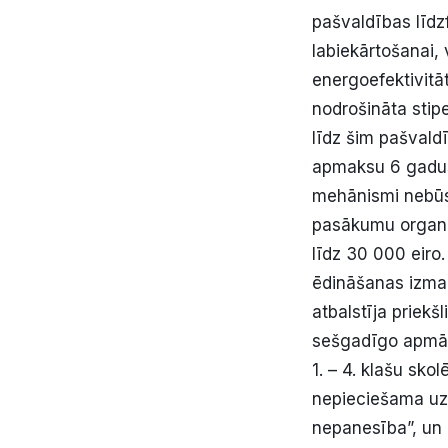
pašvaldības līd
labiekārtošanai,
energoefektivitāt
nodrošināta stip
līdz šim pašvald
apmaksu 6 gadus 
mehānismi nebūs 
pasākumu organi
līdz 30 000 eiro.
ēdināšanas izmak
atbalstīja priek
sešgadīgo apmācī
1. – 4. klašu sko
nepieciešama uzt
nepanesība”, un 