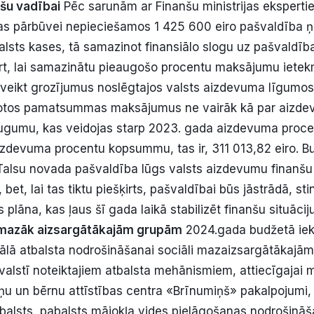
šu vadībai
Pēc sarunām ar Finanšu ministrijas ekspertie
as pārbūvei nepieciešamos 1 425 600 eiro pašvaldība 
sts kases, tā samazinot finansiālo slogu uz pašvaldī
rt, lai samazinātu pieaugošo procentu maksājumu ietek
 veikt grozījumus noslēgtajos valsts aizdevuma līgumo
otos pamatsummas maksājumus ne vairāk kā par aizde
gumu, kas veidojas starp 2023. gada aizdevuma pro
zdevuma procentu kopsummu, tas ir, 311 013,82 eiro. B
Talsu novada pašvaldība lūgs valsts aizdevumu finanšu
bet, lai tas tiktu piešķirts, pašvaldībai būs jāstrādā, st
s plāna, kas ļaus šī gada laikā stabilizēt finanšu situācij
i mazāk aizsargātākajām grupām
2024.gada budžetā iek
ālā atbalsta nodrošināšanai sociāli mazaizsargātākajām
valstī noteiktajiem atbalsta mehānismiem, attiecīgajai m
ņu un bērnu attīstības centra «Brīnumiņš» pakalpojumi,
alsts, pabalsts mājokļa vides pielāgošanas nodrošināšan