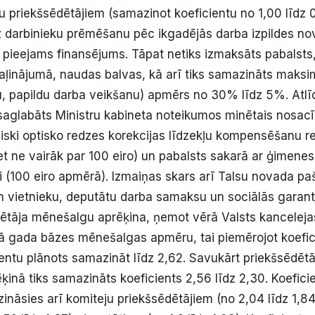
u priekšsēdētājiem (samazinot koeficientu no 1,00 līdz 0
 darbinieku prēmēšanu pēc ikgadējās darba izpildes nov
r pieejams finansējums. Tāpat netiks izmaksāts pabalsts,
ļinājumā, naudas balvas, kā arī tiks samazināts maksi
u, papildu darba veikšanu) apmērs no 30% līdz 5%. Atlī
saglabāts Ministru kabineta noteikumos minētais nosac
iski optisko redzes korekcijas līdzekļu kompensēšanu re
 ne vairāk par 100 eiro) un pabalsts sakarā ar ģimenes 
 (100 eiro apmērā). Izmaiņas skars arī Talsu novada p
n vietnieku, deputātu darba samaksu un sociālās garanti
tāja mēnešalgu aprēķina, ņemot vērā Valsts kanceleja
 gada bāzes mēnešalgas apmēru, tai piemērojot koefici
entu plānots samazināt līdz 2,62. Savukārt priekšsēdētā
inā tiks samazināts koeficients 2,56 līdz 2,30. Koefici
nāsies arī komiteju priekšsēdētājiem (no 2,04 līdz 1,84