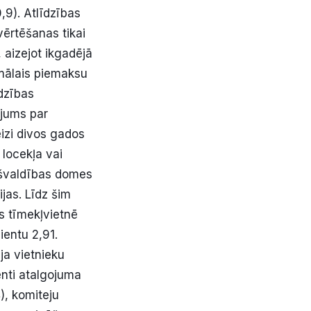
,9). Atlīdzības
ērtēšanas tikai
 aizejot ikgadējā
mālais piemaksu
dzības
ījums par
izi divos gados
locekļa vai
ašvaldības domes
jas. Līdz šim
s tīmekļvietnē
entu 2,91.
ja vietnieku
enti atalgojuma
), komiteju