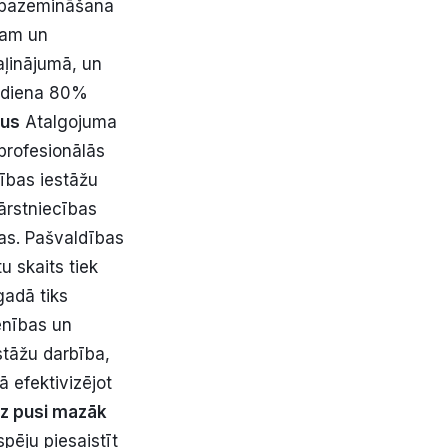
tu pazemināšana
jam un
aļinājumā, un
s diena 80%
gus
Atalgojuma
profesionālās
tības iestāžu
ārstniecības
as. Pašvaldības
u skaits tiek
gadā tiks
enības un
estāžu darbība,
 efektivizējot
uz pusi mazāk
pēju piesaistīt