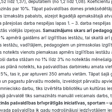
,52 līdz 1,37), deputātiem (no 1,2 līdz 1,08). Koeficien
zinās par 10%. Tāpat pašvaldības domes priekšsēdētā
ks izmaksāts pabalsts, aizejot ikgadējā apmaksātajā atv
 pārejošas darba nespējas lapas 1. – 3. darba nespēja
tās vidējās izpeļņas.
Samazinājums skars arī pedago
 apmērā gaidāms arī izglītības iestāžu, tai skaitā arī 
bas iestāžu, vadītājiem, pedagogiem un pirmsskolas izglī
 noteikts vienots piemaksas apmērs izglītības iestāžu 
toši darba stāžam no 1% līdz 3% no noteiktās mēnešalg
bas plānā noteikts, ka pašvaldības darbinieku amata viet
5%, tas ir, par aptuveni 350 amatu vietām. Tāpat šajā 
tu un pagastu pārvalžu modelis, izveidojot pārvalžu apvi
imniecisko darbu, tiks izvērtēta bibliotēku un kultūras i
ajā pārvaldē tiks samazināts manuāli veicamais darbs, tā
nās pašvaldības brīvprātīgās iniciatīvas, sportam – 
ovada pašvaldība ik gadu nodrošinājusi iedzīvotājiem ies