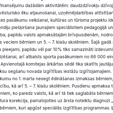
zfinansējumu dažādām aktivitātēm: daudzdzīvokļu dzīv
 vēsturisko ēku atjaunošanai, uzņēmējdarbības attīstīšan
es pasākumu veikšanai, kultūras un tūrisma projektu idej
endiju piešķiršana jaunajiem speciālistiem pedagoģijā un
ība, papildu valsts apmaksātajām brīvpusdienām, nodro
veciem bērniem un 5. – 7. klašu skolēniem. Šajā gadā š
pieejami, papildu vēl par 10% tiks samazināti izdevumi
zēšanai, arī atbalsts sporta pasākumiem no 66 000 eir
 Apvienotajā komitejas ārkārtas sēdē tika skatīts jautāj
su segšanu novada izglītības iestāžu izglītojamajiem.
šlikumu no 1. marta nesegt ēdināšanas izmaksas bērniem,
bu, kā arī 5. – 7. klašu skolēniem. Pusdienu apmaksa t
lēniem, ko paredz valsts, kā arī tā tiek saglabāta bērnie
ura korekcija, pamatojoties uz ārsta noteiktu diagnozi
bērniem, kuri apgūst speciālās izglītības programmas.