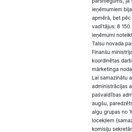
pārsniegums, ja 
ieņēmumiem bija 
apmērā, bet pēc 
vadītājus: 8 150
ieņēmumi noteikt
Talsu novada paš
Finanšu ministrij
koordinētas darb
mārketinga nodaļ
Lai samazinātu a
administrācijas 
pašvaldības admi
augšu, paredzēts
algu grupas no 1
locekļiem (samazi
komisiju sekretār