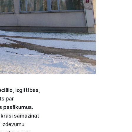
iālo, izglītības,
ts par
as pasākumus.
 krasi samazināt
a izdevumu