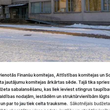
ienotās Finanšu komitejas, Attīstības komitejas un Soc
ta jautājumu komitejas ārkārtas sēde. Tajā tika spries
žeta sabalansēšanu, kas liek ieviest stingrus taupīb
aldības nodaļām, iestādēm un struktūrvienībām lūgts
n par to jau tiek celta trauksme.
Sākotnējais budžet