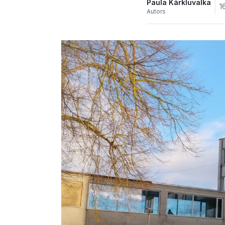
Paula Kārkluvalka
1
Autors