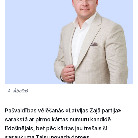
Kultūra
Bizness
Video
Vieta
A. Āboliņš
Sludinājumi
Pašvaldības vēlēšanās «Latvijas Zaļā partija»
Pasākumi
sarakstā ar pirmo kārtas numuru kandidē
līdzšinējais, bet pēc kārtas jau trešais šī
Reklāma
sasaukuma Talsu novada domes