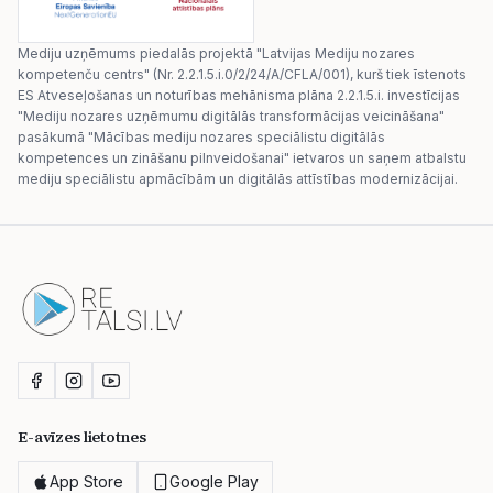
Mediju uzņēmums piedalās projektā "Latvijas Mediju nozares
kompetenču centrs" (Nr. 2.2.1.5.i.0/2/24/A/CFLA/001), kurš tiek īstenots
ES Atveseļošanas un noturības mehānisma plāna 2.2.1.5.i. investīcijas
"Mediju nozares uzņēmumu digitālās transformācijas veicināšana"
pasākumā "Mācības mediju nozares speciālistu digitālās
kompetences un zināšanu pilnveidošanai" ietvaros un saņem atbalstu
mediju speciālistu apmācībām un digitālās attīstības modernizācijai.
E-avīzes lietotnes
App Store
Google Play