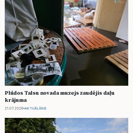
Plūdos Talsu novada muzejs zaudējis daļu
krājuma
21.07.2026
AKTUĀLĀKIE