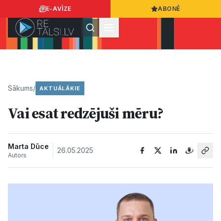
E-AVĪZE
ABONĒ
Ielogoties
Ziņo
App Store
Google Play
Sākums
/
AKTUĀLĀKIE
Vai esat redzējuši mēru?
Ziņas
Sabiedrība
Marta Dūce
26.05.2025
Autors
Dzīvesstils
Sports