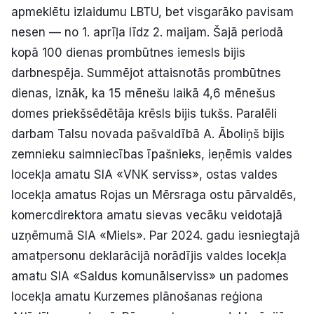
apmeklētu izlaidumu LBTU, bet visgarāko pavisam
nesen — no 1. aprīļa līdz 2. maijam. Šajā periodā
kopā 100 dienas prombūtnes iemesls bijis
darbnespēja. Summējot attaisnotās prombūtnes
dienas, iznāk, ka 15 mēnešu laikā 4,6 mēnešus
domes priekšsēdētāja krēsls bijis tukšs. Paralēli
darbam Talsu novada pašvaldībā A. Āboliņš bijis
zemnieku saimniecības īpašnieks, ieņēmis valdes
locekļa amatu SIA «VNK serviss», ostas valdes
locekļa amatus Rojas un Mērsraga ostu pārvaldēs,
komercdirektora amatu sievas vecāku veidotajā
uzņēmumā SIA «Miels». Par 2024. gadu iesniegtajā
amatpersonu deklarācijā norādījis valdes locekļa
amatu SIA «Saldus komunālserviss» un padomes
locekļa amatu Kurzemes plānošanas reģiona