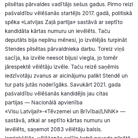
pilsētas pārvaldes vadītājs sešus gadus. Pirmo reizi
pašvaldību vēlēšanās startējis 2017. gadā, politiskā
spēka «Latvijas Zaļā partija» sastāvā ar septīto
kandidāta kārtas numuru un ievēlēts. Taču
deputāts bija nepilnu mēnesi, jo izvēlējās turpināt
Stendes pilsētas pārvaldnieka darbu. Toreiz viņš
sacīja, ka izvēle neesot bijusi viegla, jo tomēr
jārespektē vēlētāju izvēle. Taču reizē saņēmis
iedzīvotāju zvanus ar aicinājumu palikt Stendē un
tur pats jutās noderīgāks. Savukārt 2021. gada
pašvaldību vēlēšanās kandidējis jau citas
partijas — Nacionālā apvienība
«Visu Latvijai!»-«Tēvzemei un Brīvībai/LNNK» —
sastāvā, atkal ar septīto kārtas numuru un
ievēlēts, saņemot 2083 vēlētāju balsis.