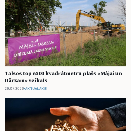
Talsos top 6500 kvadrātmetru plašs «Mājai un
Dārzam» veikals
29.07.2026
AKTUĀLĀKIE