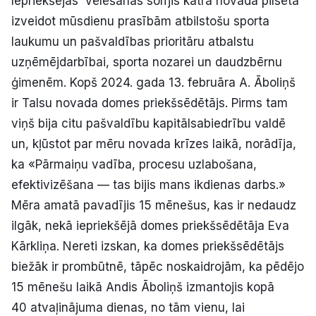
Iepriekšējās vēlēšanās solījis katrā novada pilsētā
izveidot mūsdienu prasībām atbilstošu sporta
laukumu un pašvaldības prioritāru atbalstu
uzņēmējdarbībai, sporta nozarei un daudzbērnu
ģimenēm. Kopš 2024. gada 13. februāra A. Āboliņš
ir Talsu novada domes priekšsēdētājs. Pirms tam
viņš bija citu pašvaldību kapitālsabiedrību valdē
un, kļūstot par mēru novada krīzes laikā, norādīja,
ka «Pārmaiņu vadība, procesu uzlabošana,
efektivizēšana — tas bijis mans ikdienas darbs.»
Mēra amatā pavadījis 15 mēnešus, kas ir nedaudz
ilgāk, nekā iepriekšējā domes priekšsēdētāja Eva
Kārkliņa. Nereti izskan, ka domes priekšsēdētājs
biežāk ir prombūtnē, tāpēc noskaidrojām, ka pēdējo
15 mēnešu laikā Andis Āboliņš izmantojis kopā
40 atvaļinājuma dienas, no tām vienu, lai