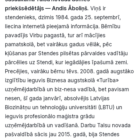
Politiskā reklāma
priekšsēdētājs — Andis Āboliņš.
Viņš ir
stendenieks, dzimis 1984. gada 25. septembrī,
Par mums
liecina internetā pieejamā informācija. Bērnību
pavadījis Virbu pagastā, tur arī mācījies
Kontakti
pamatskolā, bet vairākus gadus vēlāk, pēc
kļūšanas par Stendes pilsētas pārvaldes vadītāju
Ziņo redakcijai
pārcēlies uz Stendi, kur iegādājies īpašumā zemi.
Precējies, vairāku bērnu tēvs. 2008. gadā augstāko
Facebook
Instagram
YouTube
izglītību ieguvis Biznesa augstskolā «Turība»
uzņēmējdarbībā un biz-nesa vadībā, bet pavisam
nesen, šī gada janvārī, absolvējis Latvijas
E-avīze
Abonē
Biozinātņu un tehnoloģiju universitāti (LBTU) un
ieguvis profesionālo maģistra grādu
uzņēmējdarbībā un vadīšanā. Darbu Talsu novada
pašvaldībā sācis jau 2015. gadā, bija Stendes