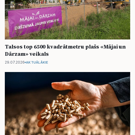
Talsos top 6500 kvadrātmetru plašs «Mājai un
Dārzam» veikals
29.07.2026
AKTUĀLĀKIE