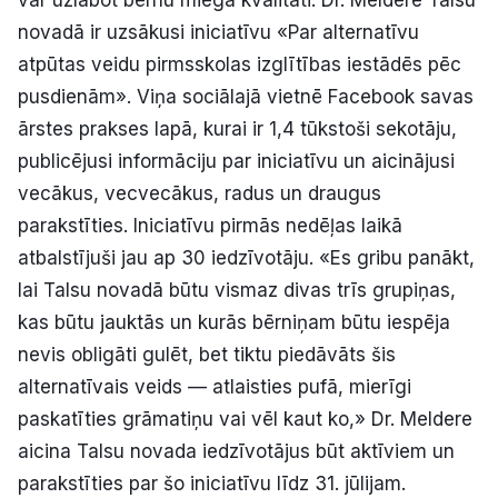
var uzlabot bērnu miega kvalitāti. Dr. Meldere Talsu
novadā ir uzsākusi iniciatīvu «Par alternatīvu
atpūtas veidu pirmsskolas izglītības iestādēs pēc
pusdienām». Viņa sociālajā vietnē Facebook savas
ārstes prakses lapā, kurai ir 1,4 tūkstoši sekotāju,
publicējusi informāciju par iniciatīvu un aicinājusi
vecākus, vecvecākus, radus un draugus
parakstīties. Iniciatīvu pirmās nedēļas laikā
atbalstījuši jau ap 30 iedzīvotāju. «Es gribu panākt,
lai Talsu novadā būtu vismaz divas trīs grupiņas,
kas būtu jauktās un kurās bērniņam būtu iespēja
nevis obligāti gulēt, bet tiktu piedāvāts šis
alternatīvais veids — atlaisties pufā, mierīgi
paskatīties grāmatiņu vai vēl kaut ko,» Dr. Meldere
aicina Talsu novada iedzīvotājus būt aktīviem un
parakstīties par šo iniciatīvu līdz 31. jūlijam.