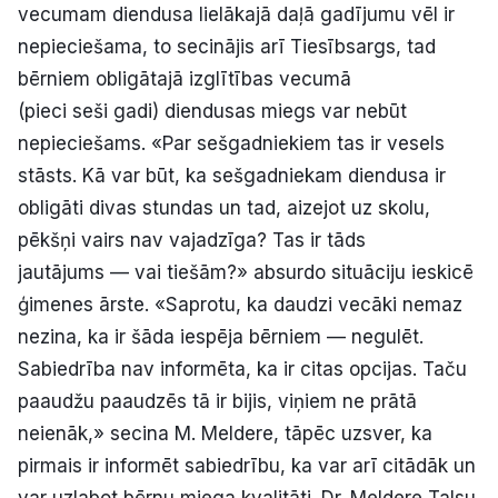
vecumam diendusa lielākajā daļā gadījumu vēl ir
nepieciešama, to secinājis arī Tiesībsargs, tad
bērniem obligātajā izglītības vecumā
(pieci seši gadi) diendusas miegs var nebūt
nepieciešams. «Par sešgadniekiem tas ir vesels
stāsts. Kā var būt, ka sešgadniekam diendusa ir
obligāti divas stundas un tad, aizejot uz skolu,
pēkšņi vairs nav vajadzīga? Tas ir tāds
jautājums — vai tiešām?» absurdo situāciju ieskicē
ģimenes ārste. «Saprotu, ka daudzi vecāki nemaz
nezina, ka ir šāda iespēja bērniem — negulēt.
Sabiedrība nav informēta, ka ir citas opcijas. Taču
paaudžu paaudzēs tā ir bijis, viņiem ne prātā
neienāk,» secina M. Meldere, tāpēc uzsver, ka
pirmais ir informēt sabiedrību, ka var arī citādāk un