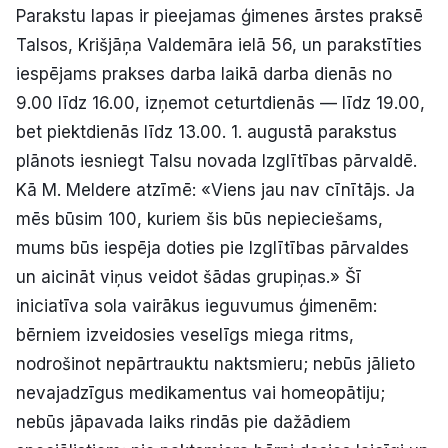
Parakstu lapas ir pieejamas ģimenes ārstes praksē
Talsos, Krišjāņa Valdemāra ielā 56, un parakstīties
iespējams prakses darba laikā darba dienās no
9.00 līdz 16.00, izņemot ceturtdienās — līdz 19.00,
bet piektdienās līdz 13.00. 1. augustā parakstus
plānots iesniegt Talsu novada Izglītības pārvaldē.
Kā M. Meldere atzīmē: «Viens jau nav cīnītājs. Ja
mēs būsim 100, kuriem šis būs nepieciešams,
mums būs iespēja doties pie Izglītības pārvaldes
un aicināt viņus veidot šādas grupiņas.» Šī
iniciatīva sola vairākus ieguvumus ģimenēm:
bērniem izveidosies veselīgs miega ritms,
nodrošinot nepārtrauktu naktsmieru; nebūs jālieto
nevajadzīgus medikamentus vai homeopātiju;
nebūs jāpavada laiks rindās pie dažādiem