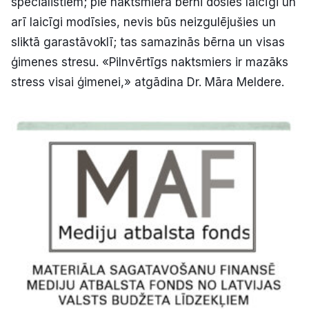
speciālistiem; pie naktsmiera bērni dosies laicīgi un
arī laicīgi modīsies, nevis būs neizgulējušies un
sliktā garastāvoklī; tas samazinās bērna un visas
ģimenes stresu. «Pilnvērtīgs naktsmiers ir mazāks
stress visai ģimenei,» atgādina Dr. Māra Meldere.