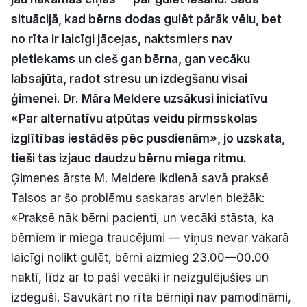
Politiskā reklāma
situācijā, kad bērns dodas gulēt pārāk vēlu, bet
no rīta ir laicīgi jāceļas, naktsmiers nav
Par mums
pietiekams un cieš gan bērna, gan vecāku
labsajūta, radot stresu un izdegšanu visai
Kontakti
ģimenei. Dr. Māra Meldere uzsākusi iniciatīvu
«Par alternatīvu atpūtas veidu pirmsskolas
Ziņo redakcijai
izglītības iestādēs pēc pusdienām», jo uzskata,
tieši tas izjauc daudzu bērnu miega ritmu.
Facebook
Instagram
YouTube
Ģimenes ārste M. Meldere ikdienā savā praksē
Talsos ar šo problēmu saskaras arvien biežāk:
E-avīze
Abonē
«Praksē nāk bērni pacienti, un vecāki stāsta, ka
bērniem ir miega traucējumi — viņus nevar vakarā
laicīgi nolikt gulēt, bērni aizmieg 23.00—00.00
naktī, līdz ar to paši vecāki ir neizgulējušies un
izdeguši. Savukārt no rīta bērniņi nav pamodināmi,