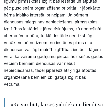
ilgumu pirmsskolas izglītības iestādē un atpūtas
pēc pusdienām organizēšana prioritāri ir jāpakārto
bērna labāko interešu principam. Ja bērnam
diendusas miegs nav nepieciešams, pirmsskolas
izglītības iestādei ir jārod risinājums, kā nodrošināt
alternatīvu atpūtu, turklāt iestāde nedrīkst lūgt
vecākiem bērnu izņemt no iestādes pirms citu
diendusas vai lūgt mainīt izglītības iestādi. Jāņem
vērā, ka vairumā gadījumu piecus līdz sešus gadus
veciem bērniem diendusas var nebūt
nepieciešamas, tādēļ jāparedz atšķirīga atpūtas
organizēšana bērniem obligātajā izglītības
vecumā.
«Kā var būt, ka sešgadniekam diendusa