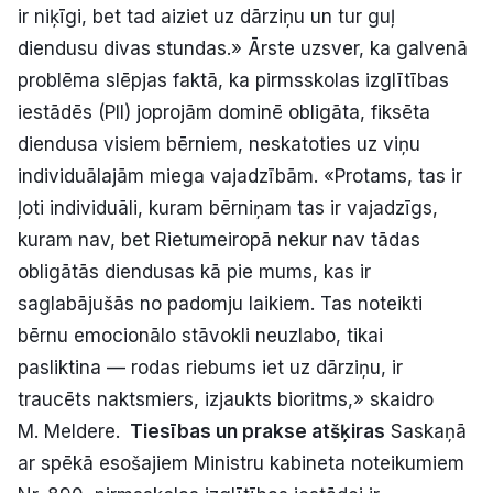
ir niķīgi, bet tad aiziet uz dārziņu un tur guļ
diendusu divas stundas.» Ārste uzsver, ka galvenā
problēma slēpjas faktā, ka pirmsskolas izglītības
iestādēs (PII) joprojām dominē obligāta, fiksēta
diendusa visiem bērniem, neskatoties uz viņu
individuālajām miega vajadzībām. «Protams, tas ir
ļoti individuāli, kuram bērniņam tas ir vajadzīgs,
kuram nav, bet Rietumeiropā nekur nav tādas
obligātās diendusas kā pie mums, kas ir
saglabājušās no padomju laikiem. Tas noteikti
bērnu emocionālo stāvokli neuzlabo, tikai
pasliktina — rodas riebums iet uz dārziņu, ir
traucēts naktsmiers, izjaukts bioritms,» skaidro
M. Meldere.
Tiesības un prakse atšķiras
Saskaņā
ar spēkā esošajiem Ministru kabineta noteikumiem