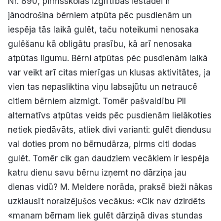
Nr. 890, pirmsskolas izglītības iestādei ir
jānodrošina bērniem atpūta pēc pusdienām un
iespēja tās laikā gulēt, taču noteikumi nenosaka
gulēšanu kā obligātu prasību, kā arī nenosaka
atpūtas ilgumu. Bērni atpūtas pēc pusdienām laikā
var veikt arī citas mierīgas un klusas aktivitātes, ja
vien tas nepasliktina viņu labsajūtu un netraucē
citiem bērniem aizmigt. Tomēr pašvaldību PII
alternatīvs atpūtas veids pēc pusdienām lielākoties
netiek piedāvāts, atliek divi varianti: gulēt diendusu
vai doties prom no bērnudārza, pirms citi dodas
gulēt. Tomēr cik gan daudziem vecākiem ir iespēja
katru dienu savu bērnu izņemt no dārziņa jau
dienas vidū? M. Meldere norāda, praksē bieži nākas
uzklausīt noraizējušos vecākus: «Cik nav dzirdēts
«manam bērnam liek gulēt dārziņā divas stundas