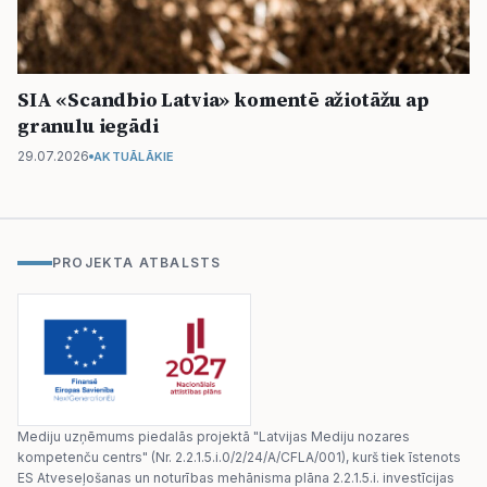
SIA «Scandbio Latvia» komentē ažiotāžu ap
granulu iegādi
29.07.2026
AKTUĀLĀKIE
PROJEKTA ATBALSTS
Mediju uzņēmums piedalās projektā "Latvijas Mediju nozares
kompetenču centrs" (Nr. 2.2.1.5.i.0/2/24/A/CFLA/001), kurš tiek īstenots
ES Atveseļošanas un noturības mehānisma plāna 2.2.1.5.i. investīcijas