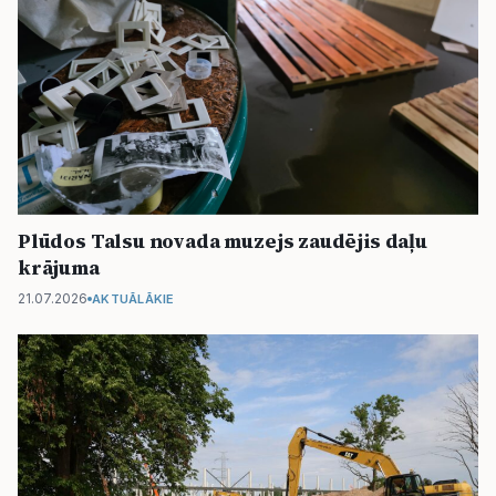
Plūdos Talsu novada muzejs zaudējis daļu
krājuma
21.07.2026
AKTUĀLĀKIE