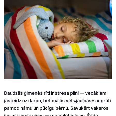
Kultūra
Bizness
Video
Vieta
Sludinājumi
Daudzās ģimenēs rīti ir stresa pilni — vecākiem
Pasākumi
jāsteidz uz darbu, bet mājās vēl «jācīnās» ar grūti
pamodināmu un pūcīgu bērnu. Savukārt vakaros
Reklāma
jau nākamās cīņas — par gulēt iešanu. Šādā