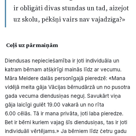
ir obligāti divas stundas un tad, aizejot
uz skolu, pēkšņi vairs nav vajadzīga?»
Ceļš uz pārmaiņām
Diendusas nepieciešamība ir ļoti individuāla un
katram bērnam atšķirīgi mainās līdz ar vecumu.
Māra Meldere dalās personīgajā pieredzē: «Mana
vidējā meita gāja Vācijas bērnudārzā un no pusotra
gada vecuma diendusiņas neguļ. Savukārt viņa
gāja laicīgi gulēt 19.00 vakarā un no rīta
6.00 cēlās. Tā ir mana privāta, ļoti laba pieredze.
Bet ir bērni kuriem vajag šīs diendusiņas, tas ir ļoti
individuāli vērtējams.» Ja bērniem līdz četru gadu