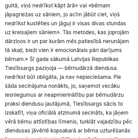
gultā, viņš nedrīkst kāpt ārā» vai «bērnam
jāpagriežas uz sāniem, jo acīm jābūt ciet, viņš
nedrīkst kustēties un jāguļ ir visas divas stundas
uz kreisajiem sāniem». Tās metodes, kas joprojām
dārziņos ir un par kurām mēs patiesībā nerunājam
tā skaļi, bieži vien ir emocionālais pāri darījums
bērnam.» Šī gada sākumā Latvijas Republikas
Tiesībsargs paziņoja — bērnudārzā diendusa
nedrīkst būt obligāta, ja nav nepieciešama. Pie
šāda secinājuma nonākts, jo, saņemot vecāku
iesniegumus ar neapmierinātību par bērnudārzu
praksi diendusu jautājumā, Tiesībsargs sācis to
izskatīt, viņa oficiālā atzinumā secināts, ka jāņem
vērā bērnu attīstības līmenis, turklāt vajadzību pēc
diendusas jāvērtē kopsakarā ar bērna uzturēšanās