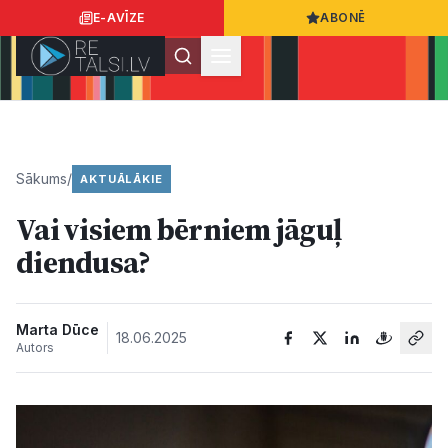
E-AVĪZE
ABONĒ
Ielogoties
Ziņo
App Store
Google Play
Sākums
/
AKTUĀLĀKIE
Vai visiem bērniem jāguļ
Ziņas
diendusa?
Sabiedrība
Marta Dūce
18.06.2025
Autors
Dzīvesstils
Sports