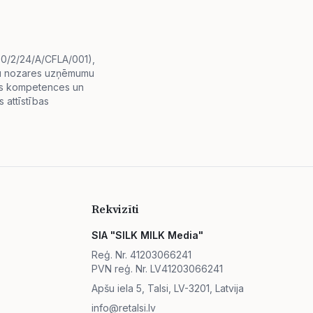
i.0/2/24/A/CFLA/001),
diju nozares uzņēmumu
lās kompetences un
 attīstības
Rekvizīti
SIA "SILK MILK Media"
Reģ. Nr. 41203066241
PVN reģ. Nr. LV41203066241
Apšu iela 5, Talsi, LV-3201, Latvija
info@retalsi.lv