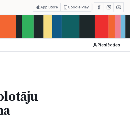
App Store
Google Play
Pieslēgties
olotāju
na