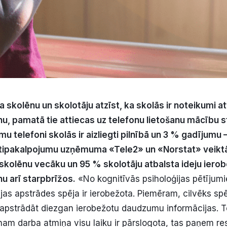
aļa skolēnu un skolotāju atzīst, ka skolās ir noteikumi a
nu, pamatā tie attiecas uz telefonu lietošanu mācību s
mu telefoni skolās ir aizliegti pilnībā un 3 % gadījumu 
tipakalpojumu uzņēmuma «Tele2» un «Norstat» veiktā
 skolēnu vecāku un 95 % skolotāju atbalsta ideju iero
nu arī starpbrīžos.
«No kognitīvās psiholoģijas pētījum
jas apstrādes spēja ir ierobežota. Piemēram, cilvēks spēj
 apstrādāt diezgan ierobežotu daudzumu informācijas. 
nam darba atmiņa visu laiku ir pārslogota, tas paņem re