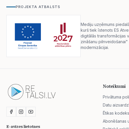
PROJEKTA ATBALSTS
Mediju uzņēmums piedalās 
kurš tiek īstenots ES Atv
digitālās transformācija
zināšanu pilnveidošanai" 
modernizācijai.
Noteikumi
Privātuma poli
Datu aizsardz
Ētikas kodek
Abonēšanas un
E-avīzes lietotnes