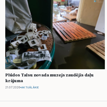
Plūdos Talsu novada muzejs zaudējis daļu
krājuma
21.07.2026
AKTUĀLĀKIE