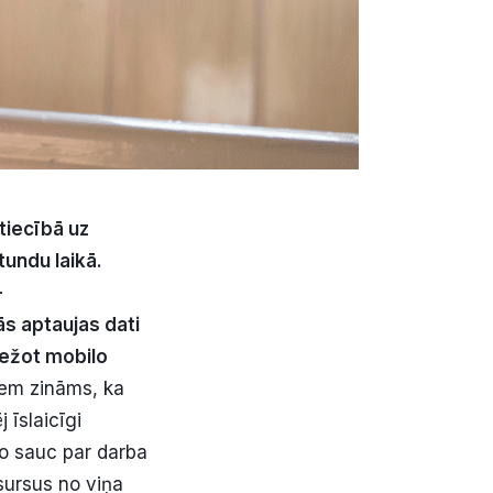
ttiecībā uz
tundu laikā.
–
s aptaujas dati
bežot mobilo
iem zināms, ka
 īslaicīgi
To sauc par darba
sursus no viņa