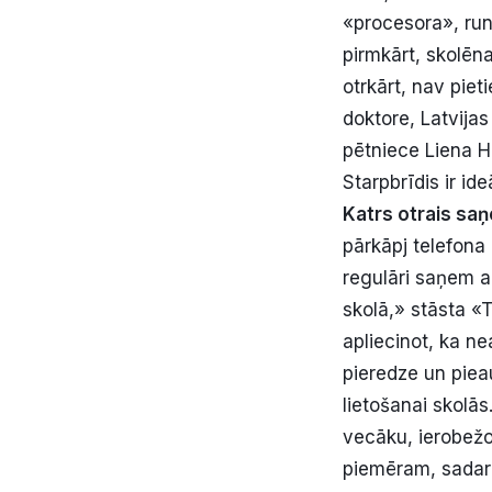
«procesora», runā
pirmkārt, skolēn
otrkārt, nav pie
doktore, Latvijas
pētniece Liena H
Starpbrīdis ir id
Katrs otrais sa
pārkāpj telefona 
regulāri saņem a
skolā,» stāsta «
apliecinot, ka ne
pieredze un piea
lietošanai skolās
vecāku, ierobežo
piemēram, sadarb