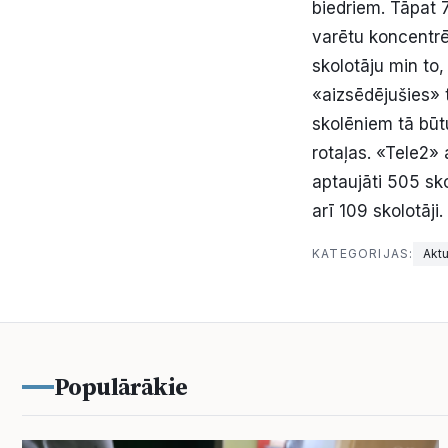
biedriem. Tāpat 
varētu koncentrē
skolotāju min to
«aizsēdējušies» t
skolēniem tā būt
rotaļas. «Tele2»
aptaujāti 505 sk
arī 109 skolotāji
KATEGORIJAS:
Aktu
Populārākie