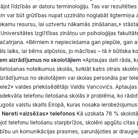
jot līdzībās ar datoru terminoloģiju. Tas var rezultēties 
am var būt grūtības nupat uzzināto noglabāt ilgtermiņa 
tiekamu resursu, lai uztvertu nākamās zināšanas,» stāsta
 Universitātes Izglītības zinātņu un psiholoģijas fakultā
ačatrjana. «Bērniem ir nepieciešama gan piepūle, gan a
eāls laiks, lai bērns atpūstos, jo mācības – tā ir būtiska k
ņem aizrādījumus no skolotājiem
«Aptaujas dati rāda, 
lietošanas noteikumus skolās, turklāt katrs otrais skolēns
izrādījumus no skolotājiem vai skolas personāla par tel
Tele2» valdes priekšsēdētājs Valdis Vancovičs. Aptaujas 
adekvāta telefonu lietošana skolās ir problēma, ko rādot
ugošs valstu skaits Eiropā, kuras nosaka ierobežojumus
.
Nereti «aizsēžas» telefonos
Kā uzskata 78 % skolotā
jot telefonu lietošanu starpbrīžos, skolēni apgūtu citas
ību un komunikācijas prasmes, sarunājoties ar draugi