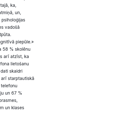
tajā, ka,
atmiņā, un,
 psiholoģijas
tes vadošā
tpūta.
ognitīvā piepūle.»
ka 58 % skolēnu
 arī atzīst, ka
efona lietošanu
dati skaidri
 arī starptautiskā
 telefonu
ju un 67 %
 prasmes,
em un klases