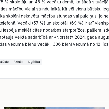
75 % skolotāju un 46 % vecāku domā, ka šādā situācijā 
ties mācību vielai stundu laikā. Kā vēl vienu būtisku 
, ka skolēni nekavētu mācību stundas vai pulciņus, jo n
elefonā. Vecāki (57 %) un skolotāji (69 %) ir arī vienisp
u iespēja meklēt citas nodarbes starpbrīžos, pašiem iz
 aptauja veikta sadarbībā ar «Norstat» 2024. gada augu
olas vecuma bērnu vecāki, 306 bērni vecumā no 12 līdz
.
ālākie
Aktuāli
Izglītība