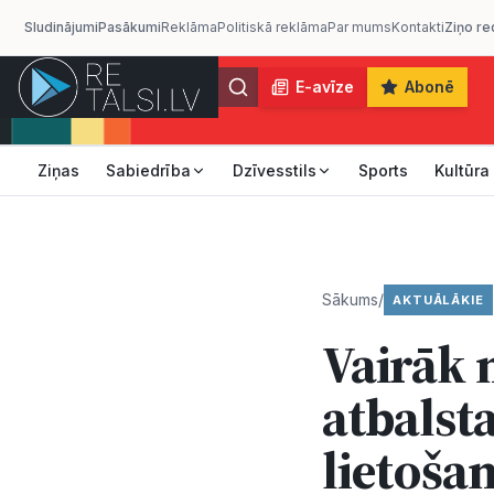
Sludinājumi
Pasākumi
Reklāma
Politiskā reklāma
Par mums
Kontakti
Ziņo re
E-avīze
Abonē
Ziņas
Sabiedrība
Dzīvesstils
Sports
Kultūra
Sākums
/
AKTUĀLĀKIE
Vairāk 
atbalsta
lietoša