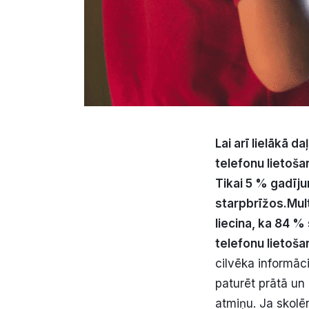
Lai arī lielākā d
telefonu lietoša
Tikai 5 % gadīju
starpbrīžos.
Mul
liecina, ka 84 %
telefonu lietoša
cilvēka informāci
paturēt prātā un
atmiņu. Ja skolē