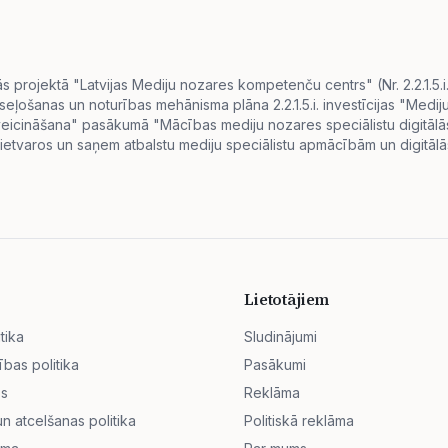
projektā "Latvijas Mediju nozares kompetenču centrs" (Nr. 2.2.1.5.
eseļošanas un noturības mehānisma plāna 2.2.1.5.i. investīcijas "Me
s veicināšana" pasākumā "Mācības mediju nozares speciālistu digitā
ietvaros un saņem atbalstu mediju speciālistu apmācībām un digitālās
Lietotājiem
tika
Sludinājumi
ības politika
Pasākumi
ss
Reklāma
 atcelšanas politika
Politiskā reklāma