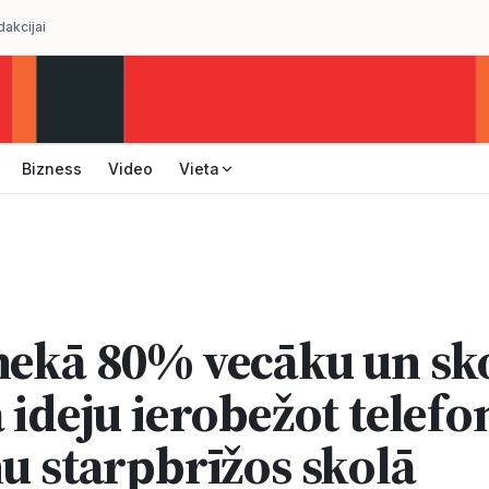
dakcijai
Bizness
Video
Vieta
nekā 80% vecāku un sk
 ideju ierobežot telefo
nu starpbrīžos skolā