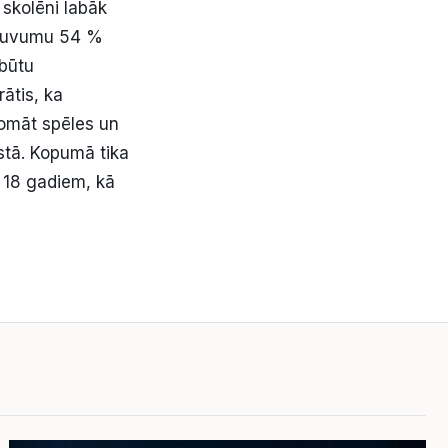
skolēni labāk
ieguvumu 54 %
ebūtu
rātis, ka
domāt spēles un
stā. Kopumā tika
 18 gadiem, kā