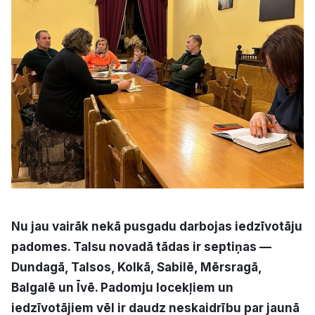
Kultūra
Bizness
Video
Vieta
Sludinājumi
Nu jau vairāk nekā pusgadu darbojas iedzīvotāju
padomes. Talsu novadā tādas ir septiņas —
Pasākumi
Dundagā, Talsos, Kolkā, Sabilē, Mērsragā,
Balgalē un Īvē. Padomju locekļiem un
Reklāma
iedzīvotājiem vēl ir daudz neskaidrību par jaunā