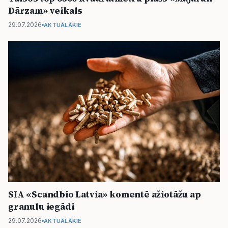
Dārzam» veikals
29.07.2026
AKTUĀLĀKIE
SIA «Scandbio Latvia» komentē ažiotāžu ap
granulu iegādi
29.07.2026
AKTUĀLĀKIE