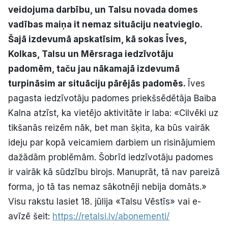
veidojuma darbību, un Talsu novada domes
Politiskā reklāma
vadības maiņa it nemaz situāciju neatvieglo.
Par mums
Šajā izdevumā apskatīsim, kā sokas Īves,
Kolkas, Talsu un Mērsraga iedzīvotāju
Kontakti
padomēm, taču jau nākamajā izdevumā
turpināsim ar situāciju pārējās padomēs.
Īves
Ziņo redakcijai
pagasta iedzīvotāju padomes priekšsēdētāja Baiba
Kalna atzīst, ka vietējo aktivitāte ir laba: «Cilvēki uz
tikšanās reizēm nāk, bet man šķita, ka būs vairāk
Facebook
Instagram
YouTube
ideju par kopā veicamiem darbiem un risinājumiem
dažādām problēmām. Šobrīd iedzīvotāju padomes
E-avīze
Abonē
ir vairāk kā sūdzību birojs. Manuprāt, tā nav pareizā
forma, jo tā tas nemaz sākotnēji nebija domāts.
»
Visu rakstu lasiet 18. jūlija «Talsu Vēstīs» vai e-
avīzē šeit:
https://retalsi.lv/abonementi/