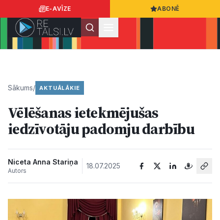
E-AVĪZE
ABONĒ
Ielogoties
Ziņo
App Store
Google Play
Sākums
/
AKTUĀLĀKIE
Vēlēšanas ietekmējušas
Ziņas
iedzīvotāju padomju darbību
Sabiedrība
Niceta Anna Stariņa
18.07.2025
Autors
Dzīvesstils
Sports