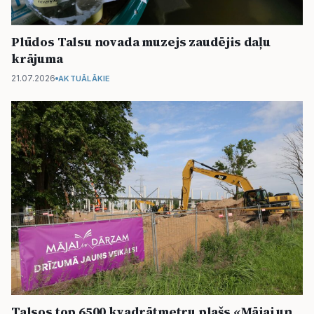
Plūdos Talsu novada muzejs zaudējis daļu
krājuma
21.07.2026
AKTUĀLĀKIE
Talsos top 6500 kvadrātmetru plašs «Mājai un