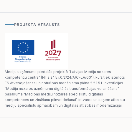
PROJEKTA ATBALSTS
Mediju uzņēmums piedalās projektā "Latvijas Mediju nozares
kompetenču centrs" (Nr. 2.2.1.5.i.0/2/24/A/CFLA/001), kurš tiek īstenots
ES Atveseļošanas un noturības mehānisma plāna 2.2.1.5.i. investīcijas
"Mediju nozares uzņēmumu digitālās transformācijas veicināšana"
pasākumā "Mācības mediju nozares speciālistu digitālās
kompetences un zināšanu pilnveidošanai" ietvaros un saņem atbalstu
mediju speciālistu apmācībām un digitālās attīstības modernizācijai.