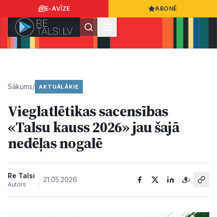
E-AVĪZE
ABONĒ
Ielogoties
Ziņo
App Store
Google Play
Sākums
/
AKTUĀLĀKIE
Vieglatlētikas sacensības
Ziņas
«Talsu kauss 2026» jau šajā
nedēļas nogalē
Sabiedrība
Dzīvesstils
Re Talsi
21.05.2026
Autors
Sports