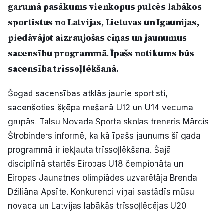
garumā pasākums vienkopus pulcēs labākos
Politiskā reklāma
sportistus no Latvijas, Lietuvas un Igaunijas,
Par mums
piedāvājot aizraujošas cīņas un jaunumus
sacensību programmā. Īpašs notikums būs
Kontakti
sacensība trīssoļlēkšanā.
Ziņo redakcijai
Šogad sacensības atklās jaunie sportisti,
sacenšoties šķēpa mešanā U12 un U14 vecuma
grupās. Talsu Novada Sporta skolas treneris Mārcis
Facebook
Instagram
YouTube
Štrobinders informē, ka kā īpašs jaunums šī gada
programmā ir iekļauta trīssoļlēkšana. Šajā
E-avīze
Abonē
disciplīnā startēs Eiropas U18 čempionāta un
Eiropas Jaunatnes olimpiādes uzvarētāja Brenda
Džiliāna Apsīte. Konkurenci viņai sastādīs mūsu
novada un Latvijas labākās trīssoļlēcējas U20