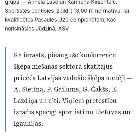
grupā — Anhela Lūse un Karmena Kiršentāle.
Sportistes centīsies izpildīt 13,00 m normatīvu, lai
kvalificētos Pasaules U20 čempionātam, kas
norisināsies Jūdžinā, ASV.
Kā ierasts, pieaugušo konkurencē
šķēpa mešanas sektorā skatītājus
priecēs Latvijas vadošie šķēpa metēji —
A. Sietiņa, P. Gailums, G. Čakšs, E.
Lazdiņa un citi. Viņiem pretestību
izrādīs spēcīgi sportisti no Lietuvas un
Igaunijas.