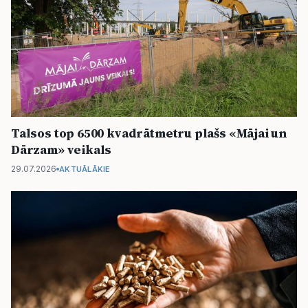
Talsos top 6500 kvadrātmetru plašs «Mājai un
Dārzam» veikals
29.07.2026
AKTUĀLĀKIE