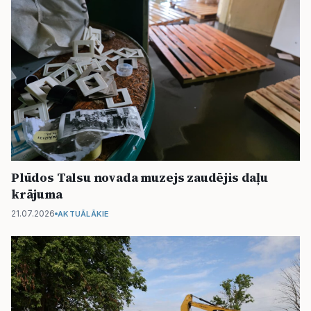
Plūdos Talsu novada muzejs zaudējis daļu
krājuma
21.07.2026
AKTUĀLĀKIE