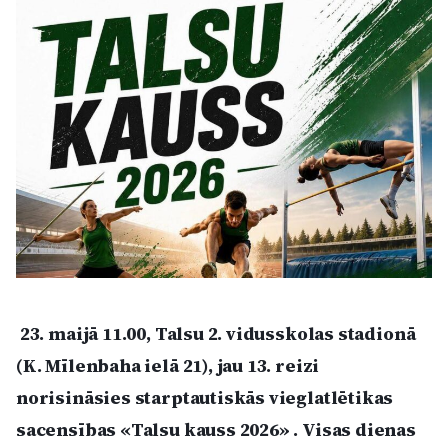
Kultūra
Bizness
Video
Vieta
Sludinājumi
23. maijā 11.00, Talsu 2. vidusskolas stadionā
(K. Mīlenbaha ielā 21), jau 13. reizi
Pasākumi
norisināsies starptautiskās vieglatlētikas
Reklāma
sacensības «Talsu kauss 2026» .
Visas dienas