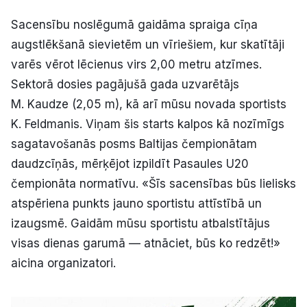
Sacensību noslēgumā gaidāma spraiga cīņa
augstlēkšanā sievietēm un vīriešiem, kur skatītāji
varēs vērot lēcienus virs 2,00 metru atzīmes.
Sektorā dosies pagājušā gada uzvarētājs
M. Kaudze (2,05 m), kā arī mūsu novada sportists
K. Feldmanis. Viņam šis starts kalpos kā nozīmīgs
sagatavošanās posms Baltijas čempionātam
daudzcīņās, mērķējot izpildīt Pasaules U20
čempionāta normatīvu. «Šīs sacensības būs lielisks
atspēriena punkts jauno sportistu attīstībā un
izaugsmē. Gaidām mūsu sportistu atbalstītājus
visas dienas garumā — atnāciet, būs ko redzēt!»
aicina organizatori.