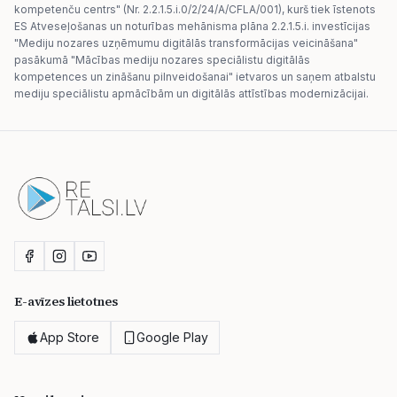
kompetenču centrs" (Nr. 2.2.1.5.i.0/2/24/A/CFLA/001), kurš tiek īstenots
ES Atveseļošanas un noturības mehānisma plāna 2.2.1.5.i. investīcijas
"Mediju nozares uzņēmumu digitālās transformācijas veicināšana"
pasākumā "Mācības mediju nozares speciālistu digitālās
kompetences un zināšanu pilnveidošanai" ietvaros un saņem atbalstu
mediju speciālistu apmācībām un digitālās attīstības modernizācijai.
E-avīzes lietotnes
App Store
Google Play