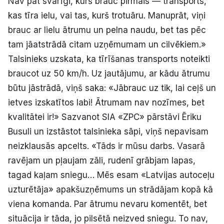
Nav pat svarīgi, kurš brauc pirmais — transports,
kas tīra ielu, vai tas, kurš trotuāru. Manuprāt, viņi
brauc ar lielu ātrumu un pelna naudu, bet tas pēc
tam jāatstrādā citam uzņēmumam un cilvēkiem.»
Talsinieks uzskata, ka tīrīšanas transports noteikti
braucot uz 50 km/h. Uz jautājumu, ar kādu ātrumu
būtu jāstrādā, viņš saka: «Jābrauc uz tik, lai ceļš un
ietves izskatītos labi! Ātrumam nav nozīmes, bet
kvalitātei ir!» Sazvanot SIA «ZPC» pārstāvi Ēriku
Busuli un izstāstot talsinieka sāpi, viņš nepavisam
neizklausās apcelts. «Tāds ir mūsu darbs. Vasarā
ravējam un pļaujam zāli, rudenī grābjam lapas,
tagad kaļam sniegu… Mēs esam «Latvijas autoceļu
uzturētāja» apakšuzņēmums un strādājam kopā kā
viena komanda. Par ātrumu nevaru komentēt, bet
situācija ir tāda, jo pilsētā neizved sniegu. To nav,