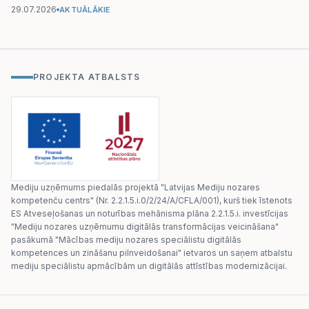
29.07.2026
AKTUĀLĀKIE
PROJEKTA ATBALSTS
Mediju uzņēmums piedalās projektā "Latvijas Mediju nozares
kompetenču centrs" (Nr. 2.2.1.5.i.0/2/24/A/CFLA/001), kurš tiek īstenots
ES Atveseļošanas un noturības mehānisma plāna 2.2.1.5.i. investīcijas
"Mediju nozares uzņēmumu digitālās transformācijas veicināšana"
pasākumā "Mācības mediju nozares speciālistu digitālās
kompetences un zināšanu pilnveidošanai" ietvaros un saņem atbalstu
mediju speciālistu apmācībām un digitālās attīstības modernizācijai.