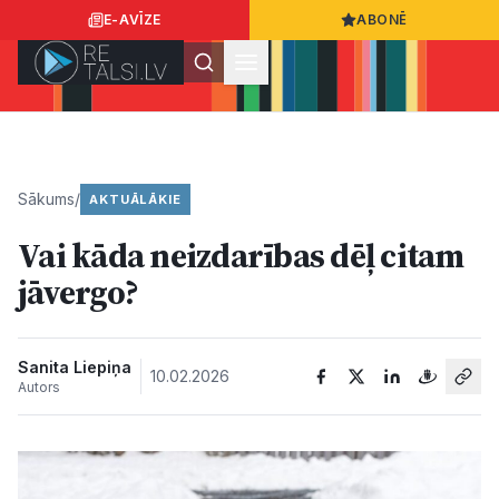
E-AVĪZE
ABONĒ
Ielogoties
Ziņo
App Store
Google Play
Sākums
/
AKTUĀLĀKIE
Vai kāda neizdarības dēļ citam
Ziņas
jāvergo?
Sabiedrība
Sanita Liepiņa
10.02.2026
Autors
Dzīvesstils
Sports