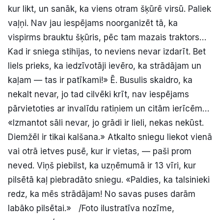
kur likt, un sanāk, ka viens otram šķūrē virsū. Paliek
vaļņi. Nav jau iespējams noorganizēt tā, ka
vispirms brauktu šķūris, pēc tam mazais traktors…
Kad ir sniega stihijas, to neviens nevar izdarīt. Bet
liels prieks, ka iedzīvotāji ievēro, ka strādājam un
kaļam — tas ir patīkami!» Ē. Busulis skaidro, ka
nekalt nevar, jo tad cilvēki krīt, nav iespējams
pārvietoties ar invalīdu ratiņiem un citām ierīcēm…
«Izmantot sāli nevar, jo grādi ir lieli, nekas nekūst.
Diemžēl ir tikai kalšana.» Atkalto sniegu liekot vienā
vai otrā ietves pusē, kur ir vietas, — paši prom
neved. Viņš piebilst, ka uzņēmumā ir 13 vīri, kur
pilsētā kaļ piebradāto sniegu. «Paldies, ka talsinieki
redz, ka mēs strādājam! No savas puses darām
labāko pilsētai.» /Foto ilustratīva nozīme,