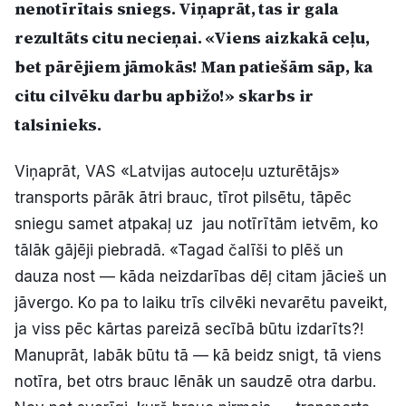
nenotīrītais sniegs. Viņaprāt, tas ir gala
Politiskā reklāma
rezultāts citu necieņai. «Viens aizkakā ceļu,
bet pārējiem jāmokās! Man patiešām sāp, ka
Par mums
citu cilvēku darbu apbižo!» skarbs ir
Kontakti
talsinieks.
Ziņo redakcijai
Viņaprāt, VAS «Latvijas autoceļu uzturētājs»
transports pārāk ātri brauc, tīrot pilsētu, tāpēc
sniegu samet atpakaļ uz jau notīrītām ietvēm, ko
Facebook
Instagram
YouTube
tālāk gājēji piebradā. «Tagad čalīši to plēš un
dauza nost — kāda neizdarības dēļ citam jācieš un
E-avīze
Abonē
jāvergo. Ko pa to laiku trīs cilvēki nevarētu paveikt,
ja viss pēc kārtas pareizā secībā būtu izdarīts?!
Manuprāt, labāk būtu tā — kā beidz snigt, tā viens
notīra, bet otrs brauc lēnāk un saudzē otra darbu.