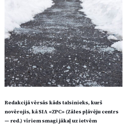
Kultūra
Bizness
Video
Vieta
Sludinājumi
Redakcijā vērsās kāds talsinieks, kurš
Pasākumi
novērojis, kā SIA «ZPC» (Zāles pļāvēju centrs
Reklāma
— red.) vīriem smagi jākaļ uz ietvēm