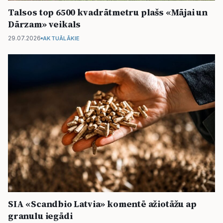
Talsos top 6500 kvadrātmetru plašs «Mājai un
Dārzam» veikals
29.07.2026
AKTUĀLĀKIE
SIA «Scandbio Latvia» komentē ažiotāžu ap
granulu iegādi