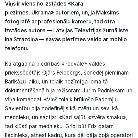
Viņš ir viens no izstādes «Kara
Politiskā reklāma
piezīmes. Ukraina» autoriem, un, ja Maksims
fotografē ar profesionālu kameru, tad otra
Par mums
izstādes autore — Latvijas Televīzijas žurnāliste
Kontakti
Ina Strazdiņa — savas piezīmes veido ar mobilo
telefonu.
Ziņo redakcijai
Kā atgādina biedrības «Pedvāle» valdes
priekšsēdētājs Ojārs Feldbergs, šonedēļ pieminam
Facebook
Instagram
YouTube
Barikāžu laiku, un tolaik nozīmīga loma tā
dokumentēšanā bija režisoram Jurim Podniekam un
E-avīze
Abonē
viņa komandai. «Viņš tolaik brūkošo Padomju
Savienību bija nodefinējis kā zvēru un sevi kā
mednieku, un sacīja: «Kad sajūti «zvēra smaku»,
tad kļūsti par mednieku. Gribi būt līdz galam
liecinieks, atnest kadru, kura dēļ gāja bojā operatori