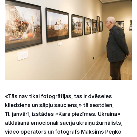
Kultūra
Bizness
Video
Vieta
«Tās nav tikai fotogrāfijas, tas ir dvēseles
Sludinājumi
kliedziens un sāpju sauciens,» tā sestdien,
Pasākumi
11. janvārī, izstādes «Kara piezīmes. Ukraina
»
atklāšanā emocionāli sacīja ukraiņu žurnālists,
Reklāma
video operators un fotogrāfs Maksims Peņko.