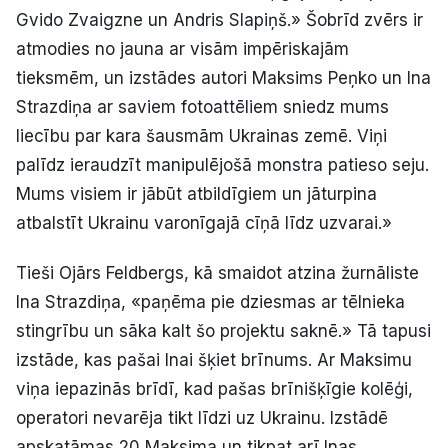
Gvido Zvaigzne un Andris Slapiņš.» Šobrīd zvērs ir
atmodies no jauna ar visām impēriskajām
tieksmēm, un izstādes autori Maksims Peņko un Ina
Strazdiņa ar saviem fotoattēliem sniedz mums
liecību par kara šausmām Ukrainas zemē. Viņi
palīdz ieraudzīt manipulējošā monstra patieso seju.
Mums visiem ir jābūt atbildīgiem un jāturpina
atbalstīt Ukrainu varonīgajā cīņā līdz uzvarai.»
Tieši Ojārs Feldbergs, kā smaidot atzina žurnāliste
Ina Strazdiņa, «paņēma pie dziesmas ar tēlnieka
stingrību un sāka kalt šo projektu saknē.» Tā tapusi
izstāde, kas pašai Inai šķiet brīnums. Ar Maksimu
viņa iepazinās brīdī, kad pašas brīnišķīgie kolēģi,
operatori nevarēja tikt līdzi uz Ukrainu. Izstādē
apskatāmas 20 Maksima un tikpat arī Inas