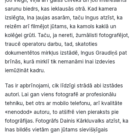
sarunu biedrs, kas ieklausās otrā. Kad kamera
izslēgta, Ina ļaujas asarām, taču Ingus atzīst, ka
reizēm arī filmējot jūtams, ka kamols kaklā un
kolēģei grūti. Taču, ja nereti, žurnālisti fotografējot,
traucē operatoru darbu, tad, skatoties
dokumentētos mirkļus izstādē, Ingus Graudiņš pat
brīnās, kurā mirklī tik nemanāmi Inai izdevies
iemūžināt kadru.
Tas ir apbrīnojami, cik līdzīgi strādā abi izstādes
autori. Lai gan viens fotografē ar profesionālu
tehniku, bet otrs ar mobilo telefonu, arī kvalitāte
«nenodod» autoru, to atšifrē vien pieraksts pie
fotogrāfijas. Fotogrāfs Dainis Kārkluvalks atzīst, ka
Inas bildēs vietām gan jūtams sievišķīgais