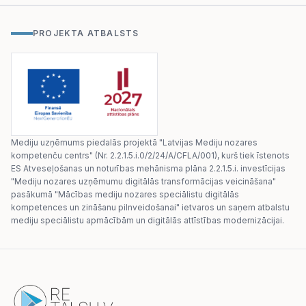
PROJEKTA ATBALSTS
Mediju uzņēmums piedalās projektā "Latvijas Mediju nozares
kompetenču centrs" (Nr. 2.2.1.5.i.0/2/24/A/CFLA/001), kurš tiek īstenots
ES Atveseļošanas un noturības mehānisma plāna 2.2.1.5.i. investīcijas
"Mediju nozares uzņēmumu digitālās transformācijas veicināšana"
pasākumā "Mācības mediju nozares speciālistu digitālās
kompetences un zināšanu pilnveidošanai" ietvaros un saņem atbalstu
mediju speciālistu apmācībām un digitālās attīstības modernizācijai.