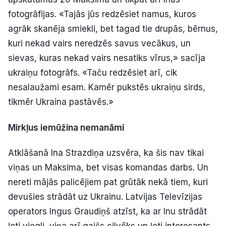
fotogrāfijas. «Tajās jūs redzēsiet namus, kuros
agrāk skanēja smiekli, bet tagad tie drupās, bērnus,
kuri nekad vairs neredzēs savus vecākus, un
sievas, kuras nekad vairs nesatiks vīrus,» sacīja
ukraiņu fotogrāfs. «Taču redzēsiet arī, cik
nesalaužami esam. Kamēr pukstēs ukraiņu sirds,
tikmēr Ukraina pastāvēs.»
Mirkļus iemūžina nemanāmi
Atklāšanā Ina Strazdiņa uzsvēra, ka šis nav tikai
viņas un Maksima, bet visas komandas darbs. Un
nereti mājās palicējiem pat grūtāk nekā tiem, kuri
devušies strādāt uz Ukrainu. Latvijas Televīzijas
operators Ingus Graudiņš atzīst, ka ar Inu strādāt
ļoti viegli, viņa arī gaišs cilvēks un ļoti interesants