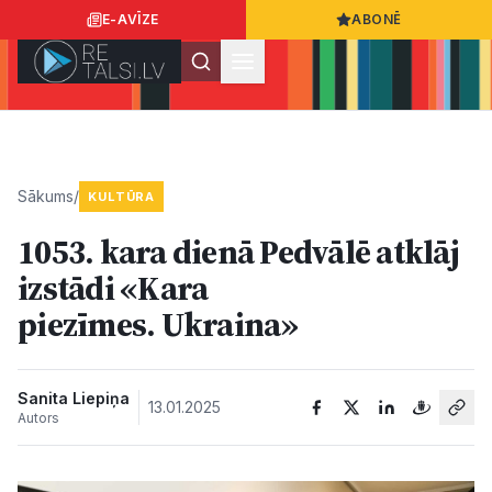
E-AVĪZE
ABONĒ
Ielogoties
Ziņo
App Store
Google Play
Sākums
/
KULTŪRA
1053. kara dienā Pedvālē atklāj
Ziņas
izstādi «Kara
piezīmes. Ukraina»
Sabiedrība
Dzīvesstils
Sanita Liepiņa
13.01.2025
Autors
Sports