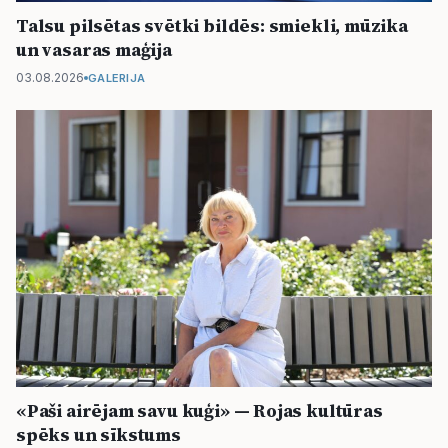
Talsu pilsētas svētki bildēs: smiekli, mūzika
un vasaras maģija
03.08.2026
GALERIJA
«Paši airējam savu kuģi» — Rojas kultūras
spēks un sīkstums