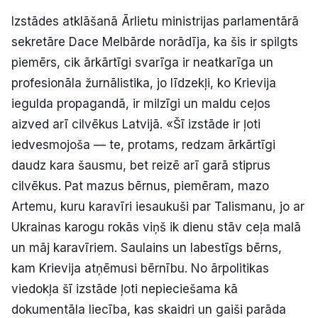
Izstādes atklāšanā Ārlietu ministrijas parlamentārā
sekretāre Dace Melbārde norādīja, ka šis ir spilgts
piemērs, cik ārkārtīgi svarīga ir neatkarīga un
profesionāla žurnālistika, jo līdzekļi, ko Krievija
iegulda propagandā, ir milzīgi un maldu ceļos
aizved arī cilvēkus Latvijā. «Šī izstāde ir ļoti
iedvesmojoša — te, protams, redzam ārkārtīgi
daudz kara šausmu, bet reizē arī garā stiprus
cilvēkus. Pat mazus bērnus, piemēram, mazo
Artemu, kuru karavīri iesaukuši par Talismanu, jo ar
Ukrainas karogu rokās viņš ik dienu stāv ceļa malā
un māj karavīriem. Saulains un labestīgs bērns,
kam Krievija atņēmusi bērnību. No ārpolitikas
viedokļa šī izstāde ļoti nepieciešama kā
dokumentāla liecība, kas skaidri un gaiši parāda