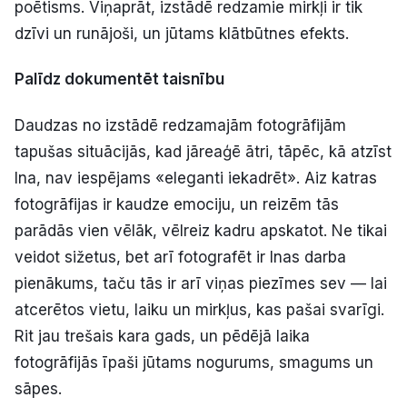
poētisms. Viņaprāt, izstādē redzamie mirkļi ir tik
dzīvi un runājoši, un jūtams klātbūtnes efekts.
Palīdz dokumentēt taisnību
Daudzas no izstādē redzamajām fotogrāfijām
tapušas situācijās, kad jāreaģē ātri, tāpēc, kā atzīst
Ina, nav iespējams «eleganti iekadrēt». Aiz katras
fotogrāfijas ir kaudze emociju, un reizēm tās
parādās vien vēlāk, vēlreiz kadru apskatot. Ne tikai
veidot sižetus, bet arī fotografēt ir Inas darba
pienākums, taču tās ir arī viņas piezīmes sev — lai
atcerētos vietu, laiku un mirkļus, kas pašai svarīgi.
Rit jau trešais kara gads, un pēdējā laika
fotogrāfijās īpaši jūtams nogurums, smagums un
sāpes.