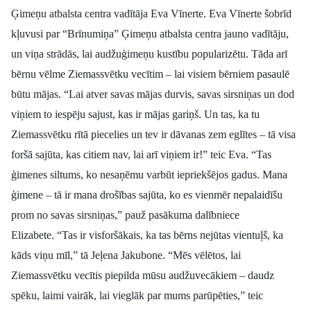
Ģimeņu atbalsta centra vadītāja Eva Vīnerte.
Eva Vīnerte šobrīd
kļuvusi par “Brīnumiņa” Ģimeņu atbalsta centra jauno vadītāju,
un viņa strādās, lai audžuģimeņu kustību popularizētu. Tāda arī
bērnu vēlme Ziemassvētku vecītim – lai visiem bērniem pasaulē
būtu mājas.
“Lai atver savas mājas durvis, savas sirsniņas un dod
viņiem to iespēju sajust, kas ir mājas gariņš. Un tas, ka tu
Ziemassvētku rītā piecelies un tev ir dāvanas zem eglītes – tā visa
foršā sajūta, kas citiem nav, lai arī viņiem ir!” teic Eva.
“Tas
ģimenes siltums, ko nesaņēmu varbūt iepriekšējos gadus. Mana
ģimene – tā ir mana drošības sajūta, ko es vienmēr nepalaidīšu
prom no savas sirsniņas,” pauž pasākuma dalībniece
Elizabete.
“Tas ir visforšākais, ka tas bērns nejūtas vientuļš, ka
kāds viņu mīl,” tā Jeļena Jakubone.
“Mēs vēlētos, lai
Ziemassvētku vecītis piepilda mūsu audžuvecākiem – daudz
spēku, laimi vairāk, lai vieglāk par mums parūpēties,” teic