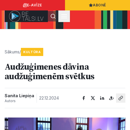
E-AVĪZE
ABONĒ
Ielogoties
Ziņo
App Store
Google Play
Sākums
/
KULTŪRA
Audžuģimenes dāvina
Ziņas
audžuģimenēm svētkus
Sabiedrība
Sanita Liepiņa
22.12.2024
Autors
Dzīvesstils
Sports