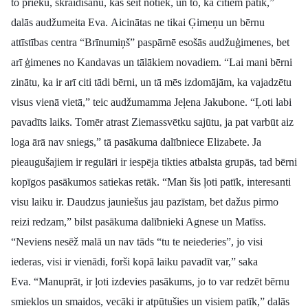
to prieku, skraidīšanu, kas šeit notiek, un to, ka citiem patīk,”
Politiskā reklāma
dalās audžumeita Eva.
Aicinātas ne tikai Ģimeņu un bērnu
attīstības centra “Brīnumiņš” paspārnē esošās audžuģimenes, bet
Par mums
arī ģimenes no Kandavas un tālākiem novadiem.
“Lai mani bērni
zinātu, ka ir arī citi tādi bērni, un tā mēs izdomājām, ka vajadzētu
Kontakti
visus vienā vietā,” teic audžumamma Jeļena Jakubone.
“Ļoti labi
Ziņo redakcijai
pavadīts laiks. Tomēr atrast Ziemassvētku sajūtu, ja pat varbūt aiz
loga ārā nav sniegs,” tā pasākuma dalībniece Elizabete.
Ja
pieaugušajiem ir regulāri ir iespēja tikties atbalsta grupās, tad bērni
Facebook
Instagram
YouTube
kopīgos pasākumos satiekas retāk.
“Man šis ļoti patīk, interesanti
visu laiku ir. Daudzus jauniešus jau pazīstam, bet dažus pirmo
E-avīze
Abonē
reizi redzam,” bilst pasākuma dalībnieki Agnese un Matīss.
“Neviens nesēž malā un nav tāds “tu te neiederies”, jo visi
iederas, visi ir vienādi, forši kopā laiku pavadīt var,” saka
Eva.
“Manuprāt, ir ļoti izdevies pasākums, jo to var redzēt bērnu
smieklos un smaidos, vecāki ir atpūtušies un visiem patīk,” dalās