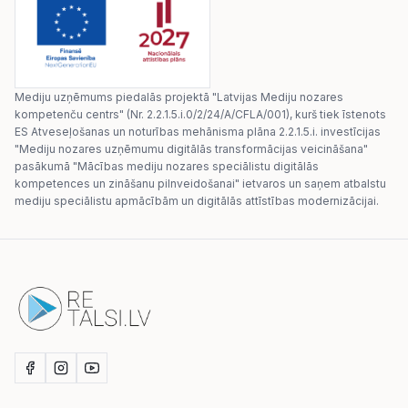
Mediju uzņēmums piedalās projektā "Latvijas Mediju nozares
kompetenču centrs" (Nr. 2.2.1.5.i.0/2/24/A/CFLA/001), kurš tiek īstenots
ES Atveseļošanas un noturības mehānisma plāna 2.2.1.5.i. investīcijas
"Mediju nozares uzņēmumu digitālās transformācijas veicināšana"
pasākumā "Mācības mediju nozares speciālistu digitālās
kompetences un zināšanu pilnveidošanai" ietvaros un saņem atbalstu
mediju speciālistu apmācībām un digitālās attīstības modernizācijai.