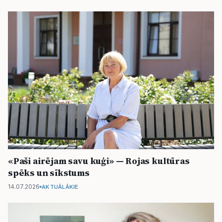
«Paši airējam savu kuģi» — Rojas kultūras
spēks un sīkstums
14.07.2026
AKTUĀLĀKIE