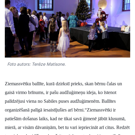
Kultūra
Bizness
Video
Foto autors: Terēze Matisone.
Vieta
Ziemassvētku ballīte, kurā dzirkstī prieks, skan bērnu čalas un
gaisā virmo brīnums, ir pašu audžuģimeņu ideja, ko īstenot
Sludinājumi
palīdzējusi viena no Sabiles puses audžuģimenēm. Ballītes
organizēšanā palīgā iesaistījušies arī bērni.
“Ziemassvētki ir
Pasākumi
patiešām došanas laiks, kad ne tikai savā ģimenē jābūt klusumā,
Reklāma
mierā, ar visām dāvaniņām, bet tu vari iepriecināt arī citus. Redzēt