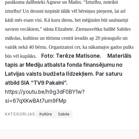
pasākuma dalībnieki Agnese un Matīss.
“Izturību, noteikti
izturību! Un drosmi turpināt tālāk vēl bērniņus pieņemt, lai arī
kādi mēs esam visi. Kā kuru dienu, bet mēģinām būt saulstariņi
saviem vecākiem,” stāsta Elizabete.
Ziemassvētku ballītē Sabiles
mākslas, kultūras un tūrisma centrā ieradās ap 20 pieaugušo un
vairāk nekā 40 bērnu. Organizatori cer, ka nākamajos gados pulks
Foto: Terēze Matisone.
Materiāls
būs vēl kuplāks.
tapis ar Mediju atbalsta fonda finansējumu no
Latvijas valsts budžeta līdzekļiem. Par saturu
atbild SIA “TV9 Pakalni”.
https://youtu.be/h9g3dF0BY1w?
si=67qXKwBAt7um9FMp
KATEGORIJAS:
Kultūra
Sabile