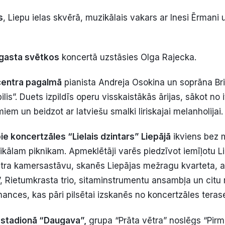
s
, Liepu ielas skvērā, muzikālais vakars ar Inesi Ērmani
agasta svētkos
koncertā uzstāsies Olga Rajecka.
centra pagalmā
pianista Andreja Osokina un soprāna Br
lis”. Duets izpildīs operu visskaistākās ārijas, sākot no i
iem un beidzot ar latviešu smalki liriskajai melanholijai.
ie koncertzāles “Lielais dzintars” Liepājā
ikviens bez 
ikālam piknikam. Apmeklētāji varēs piedzīvot iemīļotu L
stra kamersastāvu, skanēs Liepājas mežragu kvarteta, 
, Rietumkrasta trio, sitaminstrumentu ansambļa un citu
mances, kas pāri pilsētai izskanēs no koncertzāles teras
stadionā “Daugava”,
grupa “Prāta vētra” noslēgs “Pirmā