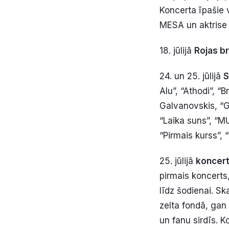
Koncerta īpašie 
MESA un aktrise
18. jūlijā
Rojas b
24. un 25. jūlijā
S
Alu”, “Athodi”, “
Galvanovskis, “Ga
“Laika suns”, “M
“Pirmais kurss”, “
25. jūlijā
koncertd
pirmais koncerts
līdz šodienai. Sk
zelta fondā, gan
un fanu sirdīs. K