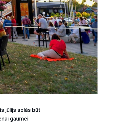
s jūlijs solās būt
enai gaumei.