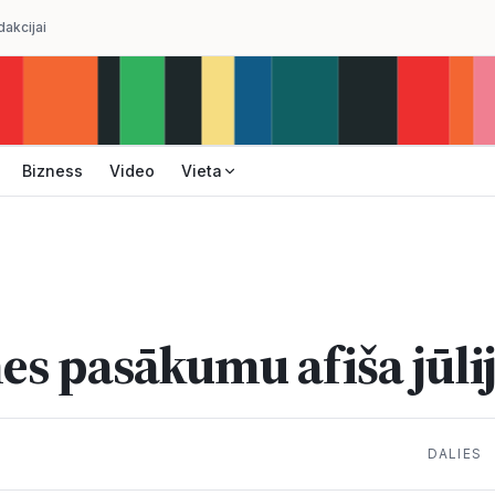
dakcijai
Bizness
Video
Vieta
s pasākumu afiša jūl
DALIES