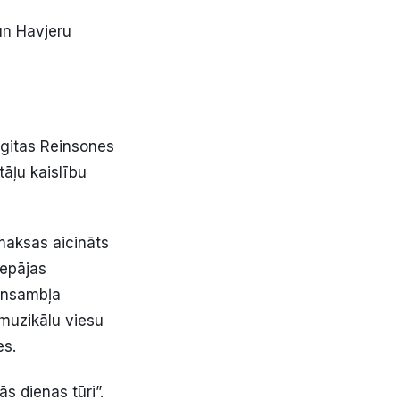
 un Havjeru
igitas Reinsones
tāļu kaislību
maksas aicināts
iepājas
ansambļa
 muzikālu viesu
es.
s dienas tūri”.