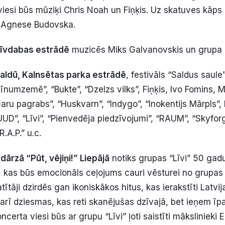
viesi būs mūziķi Chris Noah un Fiņķis. Uz skatuves kāps 
 Agnese Budovska.
rīvdabas estrādē
muzicēs Miks Galvanovskis un grupa “
aldū, Kalnsētas parka estrādē
, festivāls “Saldus saule
Brīnumzemē”, “Bukte”, “Dzelzs vilks”, Fiņķis, Ivo Fomins, M
ru pagrabs”, “Huskvarn”, “Indygo”, “Inokentijs Mārpls”, F
UUD”, “Līvi”, “Pienvedēja piedzīvojumi”, “RAUM”, “Skyfor
R.A.P.” u.c.
ārzā “Pūt, vējiņi!” Liepājā
notiks grupas “Līvi” 50 gadu
, kas būs emocionāls ceļojums cauri vēsturei no grupa
atītāji dzirdēs gan ikoniskākos hitus, kas ierakstīti Latv
 arī dziesmas, kas reti skanējušas dzīvajā, bet ieņem īp
oncerta viesi būs ar grupu “Līvi” ļoti saistīti mākslinieki