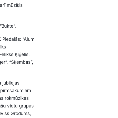
arī mūziķis
Bukte”.
”. Piedalās: “Alum
iks
ēlikss Ķiģelis,
ger”, “Šķembas”,
 jubilejas
s pirmsākumiem
ijas rokmūzikas
ašu vietu grupas
 Elviss Grodums,