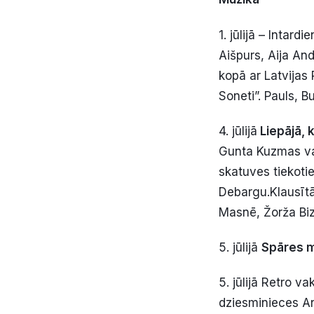
1. jūlijā – Intard
Aišpurs, Aija And
kopā ar Latvijas 
Soneti”. Pauls, Bu
4. jūlijā
Liepājā, 
Gunta Kuzmas va
skatuves tiekotie
Debargu.Klausītā
Masnē, Žorža Biz
5. jūlijā
Spāres 
5. jūlijā Retro v
dziesminieces A