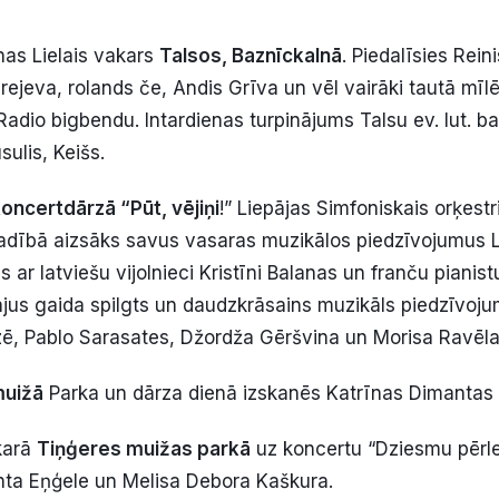
ienas Lielais vakars
Talsos, Baznīckalnā
. Piedalīsies Rein
rejeva, rolands če, Andis Grīva un vēl vairāki tautā mīlē
Radio bigbendu. Intardienas turpinājums Talsu ev. lut. ba
sulis, Keišs.
koncertdārzā “Pūt, vējiņi
!” Liepājas Simfoniskais orķestr
dībā aizsāks savus vasaras muzikālos piedzīvojumus L
s ar latviešu vijolnieci Kristīni Balanas un franču pianist
jus gaida spilgts un daudzkrāsains muzikāls piedzīvojum
ē, Pablo Sarasates, Džordža Gēršvina un Morisa Ravēla
muižā
Parka un dārza dienā izskanēs Katrīnas Dimantas 
akarā
Tiņģeres muižas parkā
uz koncertu “Dziesmu pērle
nta Eņģele un Melisa Debora Kaškura.