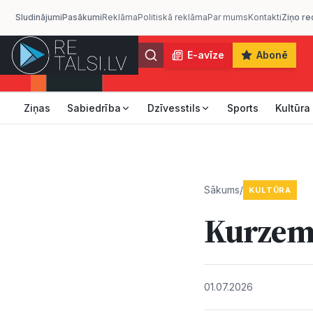
Sludinājumi
Pasākumi
Reklāma
Politiskā reklāma
Par mums
Kontakti
Ziņo re
E-avīze
Abonē
Ziņas
Sabiedrība
Dzīvesstils
Sports
Kultūra
Sākums
/
KULTŪRA
Kurzeme
01.07.2026