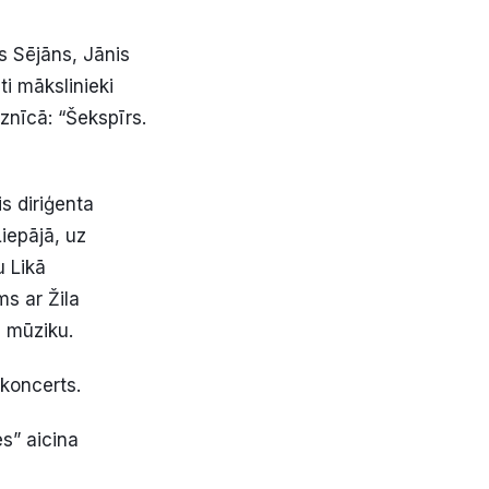
is Sējāns, Jānis
ti mākslinieki
znīcā: “Šekspīrs.
is diriģenta
iepājā, uz
u Likā
s ar Žila
 mūziku.
koncerts.
s” aicina