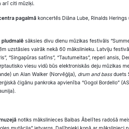
 arī citi mūziķi.
centra pagalmā
koncertēs Diāna Lube, Rinalds Herings 
s pludmalē
sāksies divu dienu mūzikas festivāls “Summe
m uzstāsies vairāk nekā 60 mākslinieku. Latviju festiv
s”, “Singapūras satīns”, “Tautumeitas”, reperi ansis, De
tarptautisko viesu vidū būs elektroniskās deju mūzikas 
ande) un Alan Walker (Norvēģija),
drum and bass
duets 
enerģiskā čigānu pankroka apvienība “Gogol Bordello” (AS
unija).
 muzejā
notiks mākslinieces Baibas Ābelītes radošā mei
les mutācija” ietvaros. Dalībnieki kopā ar mākslinieci p