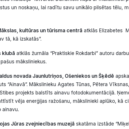
tāstus un noskaņu, lai radītu savu unikālo pilsētas tēlu, 
ākslas, kultūras un tūrisma centrā
atklās Elizabetes 
v tā, kā izskatās”.
 klubā
atklās žurnāla “Praktiskie Rokdarbi” autoru darbu
ī pašus māksliniekus.
aldus novada Jaunlutriņos, Ošeniekos un Šķēdē
apska
ruts “Ainavā”. Mākslinieku Agates Tūnas, Pētera Vīksna
Stibes projekts balstīts ainavu fotodokumentācijā. Ņem
tīstīt vēja enerģijas ražošanu, mākslinieki aplūko, kā ci
o ainavu.
ojas Jūras zvejniecības muzejā
skatāma izstāde “Miķel