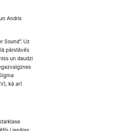
un Andris
r Sound”. Uz
ālā pārstāvēs
niss un daudzi
megazvaigznes
Sigma
V), kā arī
starklase
ētīs Liepājas