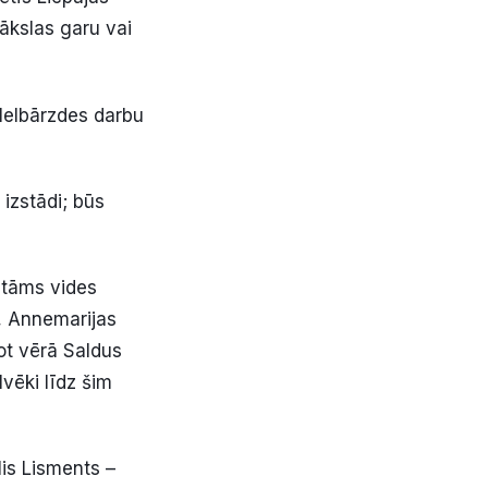
mākslas garu vai
Melbārzdes darbu
 izstādi; būs
tāms vides
s, Annemarijas
ot vērā Saldus
lvēki līdz šim
is Lisments –