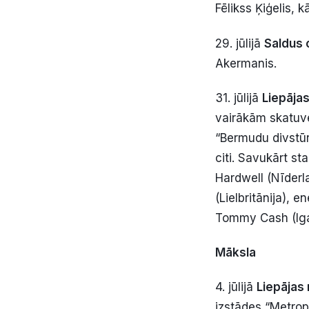
Fēlikss Ķiģelis, kā
29. jūlijā
Saldus 
Akermanis.
31. jūlijā
Liepāja
vairākām skatuvē
“Bermudu divstūri
citi. Savukārt s
Hardwell (Nīderl
(Lielbritānija), 
Tommy Cash (Iga
Māksla
4. jūlijā
Liepājas
izstādes “Metropo