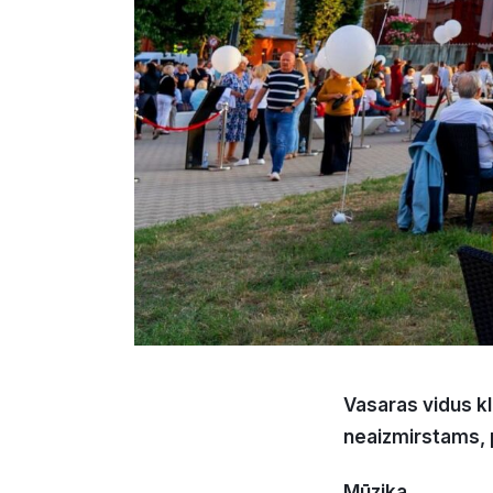
Vasaras vidus klā
neaizmirstams, 
Mūzika