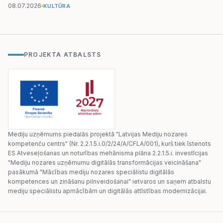
08.07.2026
KULTŪRA
PROJEKTA ATBALSTS
Mediju uzņēmums piedalās projektā "Latvijas Mediju nozares
kompetenču centrs" (Nr. 2.2.1.5.i.0/2/24/A/CFLA/001), kurš tiek īstenots
ES Atveseļošanas un noturības mehānisma plāna 2.2.1.5.i. investīcijas
"Mediju nozares uzņēmumu digitālās transformācijas veicināšana"
pasākumā "Mācības mediju nozares speciālistu digitālās
kompetences un zināšanu pilnveidošanai" ietvaros un saņem atbalstu
mediju speciālistu apmācībām un digitālās attīstības modernizācijai.