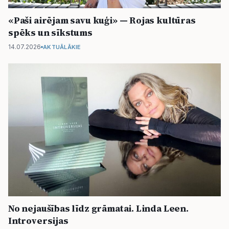
«Paši airējam savu kuģi» — Rojas kultūras
spēks un sīkstums
14.07.2026
AKTUĀLĀKIE
No nejaušības līdz grāmatai. Linda Leen.
Introversijas