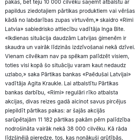
pakas, bet teju 10 000 cilvēku saņemt atbalstu ar
papildus ziedotajiem pārtikas produktiem vai vēršas
kādā no labdarības zupas virtuvēm,
»
skaidro «Rimi
Latvia» sabiedrisko attiecību vadītāja Inga Bite.
«Ikdienas situācija daudzām Latvijas ģimenēm ir
skaudra un vairāk līdzinās izdzīvošanai nekā dzīvei.
Vienam cilvēkam nav pa spēkam palīdzēt visiem,
toties visi kopā šo situāciju varam kaut nedaudz
uzlabo,» saka Pārtikas bankas «Paēdušai Latvijai»
vadītāja Agita Kraukle. Lai atbalstītu Pārtikas
bankas darbību, «Rimi» regulāri rīko atbalsta
akcijas, divas reizes gadā aicinot savus pircējus
piepildīt pārtikas pakas: ar šajās akcijās
sarūpētajām 11 182 pārtikas pakām pērn palīdzība
nodrošināta vairāk nekā 38 000 cilvēku. Kā rāda
līdzšinējā pieredze, tos, kas nonākuši grūtībās,