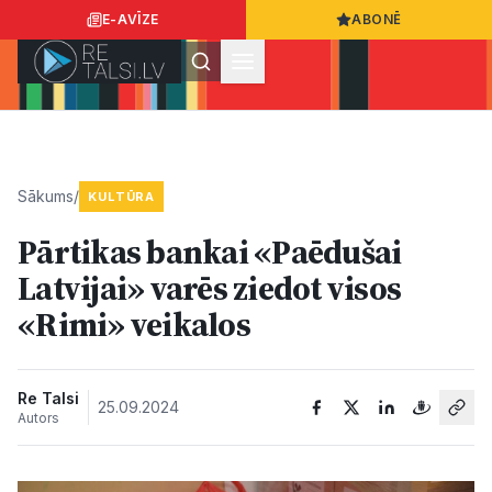
E-AVĪZE
ABONĒ
Ielogoties
Ziņo
App Store
Google Play
Sākums
/
KULTŪRA
Pārtikas bankai «Paēdušai
Ziņas
Latvijai» varēs ziedot visos
«Rimi» veikalos
Sabiedrība
Dzīvesstils
Re Talsi
25.09.2024
Autors
Sports