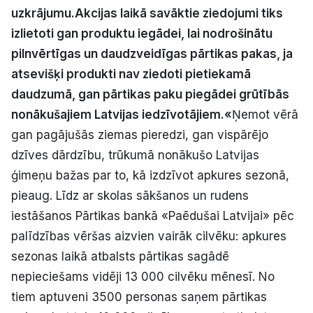
uzkrājumu.
Akcijas laikā savāktie ziedojumi tiks
Politiskā reklāma
izlietoti gan produktu iegādei, lai nodrošinātu
Par mums
pilnvērtīgas un daudzveidīgas pārtikas pakas, ja
atsevišķi produkti nav ziedoti pietiekamā
Kontakti
daudzumā, gan pārtikas paku piegādei grūtībās
nonākušajiem Latvijas iedzīvotājiem.
«
Ņemot vērā
Ziņo redakcijai
gan pagājušās ziemas pieredzi, gan vispārējo
dzīves dārdzību, trūkumā nonākušo Latvijas
ģimeņu bažas par to, kā izdzīvot apkures sezonā,
Facebook
Instagram
YouTube
pieaug. Līdz ar skolas sākšanos un rudens
iestāšanos Pārtikas bankā «Paēdušai Latvijai» pēc
E-avīze
Abonē
palīdzības vēršas aizvien vairāk cilvēku: apkures
sezonas laikā atbalsts pārtikas sagādē
nepieciešams vidēji 13 000 cilvēku mēnesī. No
tiem aptuveni 3500 personas saņem pārtikas