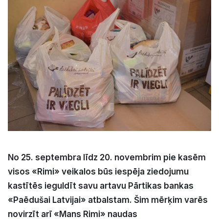
Kultūra
Bizness
Video
Vieta
Sludinājumi
No 25. septembra līdz 20. novembrim pie kasēm
visos
«Rimi»
veikalos būs iespēja ziedojumu
Pasākumi
kastītēs ieguldīt savu artavu Pārtikas bankas
«Paēdušai Latvijai» atbalstam. Šim mērķim varēs
Reklāma
novirzīt arī «Mans Rimi» naudas