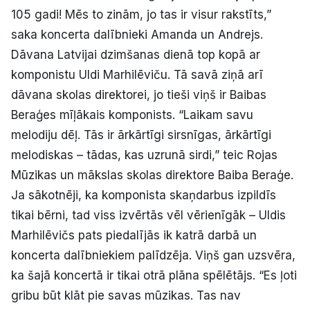
105 gadi! Mēs to zinām, jo tas ir visur rakstīts,”
Politiskā reklāma
saka koncerta dalībnieki Amanda un Andrejs.
Par mums
Dāvana Latvijai dzimšanas dienā top kopā ar
komponistu Uldi Marhilēviču. Tā savā ziņā arī
Kontakti
dāvana skolas direktorei, jo tieši viņš ir Baibas
Beraģes mīļākais komponists. “Laikam savu
Ziņo redakcijai
melodiju dēļ. Tās ir ārkārtīgi sirsnīgas, ārkārtīgi
melodiskas – tādas, kas uzrunā sirdi,” teic Rojas
Mūzikas un mākslas skolas direktore Baiba Beraģe.
Facebook
Instagram
YouTube
Ja sākotnēji, ka komponista skaņdarbus izpildīs
tikai bērni, tad viss izvērtās vēl vērienīgāk – Uldis
E-avīze
Abonē
Marhilēvičs pats piedalījās ik katrā darbā un
koncerta dalībniekiem palīdzēja. Viņš gan uzsvēra,
ka šajā koncertā ir tikai otrā plāna spēlētājs. “Es ļoti
gribu būt klāt pie savas mūzikas. Tas nav