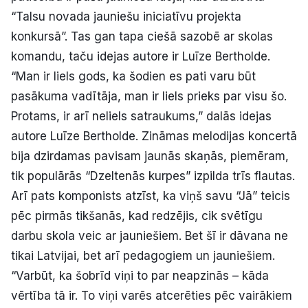
“Talsu novada jauniešu iniciatīvu projekta
konkursā”. Tas gan tapa ciešā sazobē ar skolas
komandu, taču idejas autore ir Luīze Bertholde.
“Man ir liels gods, ka šodien es pati varu būt
pasākuma vadītāja, man ir liels prieks par visu šo.
Protams, ir arī neliels satraukums,” dalās idejas
autore Luīze Bertholde. Zināmas melodijas koncertā
bija dzirdamas pavisam jaunās skaņās, piemēram,
tik populārās “Dzeltenās kurpes” izpilda trīs flautas.
Arī pats komponists atzīst, ka viņš savu “Jā” teicis
pēc pirmās tikšanās, kad redzējis, cik svētīgu
darbu skola veic ar jauniešiem. Bet šī ir dāvana ne
tikai Latvijai, bet arī pedagogiem un jauniešiem.
“Varbūt, ka šobrīd viņi to par neapzinās – kāda
vērtība tā ir. To viņi varēs atcerēties pēc vairākiem