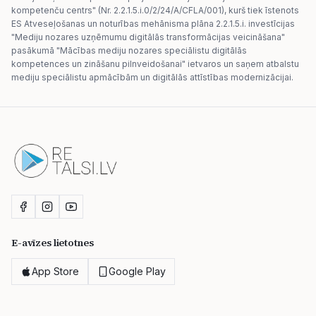
kompetenču centrs" (Nr. 2.2.1.5.i.0/2/24/A/CFLA/001), kurš tiek īstenots
ES Atveseļošanas un noturības mehānisma plāna 2.2.1.5.i. investīcijas
"Mediju nozares uzņēmumu digitālās transformācijas veicināšana"
pasākumā "Mācības mediju nozares speciālistu digitālās
kompetences un zināšanu pilnveidošanai" ietvaros un saņem atbalstu
mediju speciālistu apmācībām un digitālās attīstības modernizācijai.
E-avīzes lietotnes
App Store
Google Play