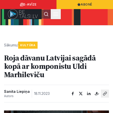
E-AVĪZE
ABONĒ
Ielogoties
Ziņo
App Store
Google Play
Sākums
/
KULTŪRA
Roja dāvanu Latvijai sagādā
Ziņas
kopā ar komponistu Uldi
Marhileviču
Sabiedrība
Dzīvesstils
Sanita Liepiņa
18.11.2023
Autors
Sports