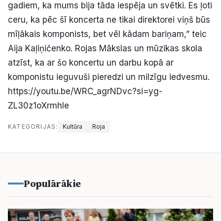
gadiem, ka mums bija tāda iespēja un svētki. Es ļoti
ceru, ka pēc šī koncerta ne tikai direktorei viņš būs
mīļākais komponists, bet vēl kādam bariņam,” teic
Aija Kaļiņičenko. Rojas Mākslas un mūzikas skola
atzīst, ka ar šo koncertu un darbu kopā ar
komponistu ieguvuši pieredzi un milzīgu iedvesmu.
https://youtu.be/WRC_agrNDvc?si=yg-
ZL30z1oXrmhIe
KATEGORIJAS:
Kultūra
Roja
Populārākie