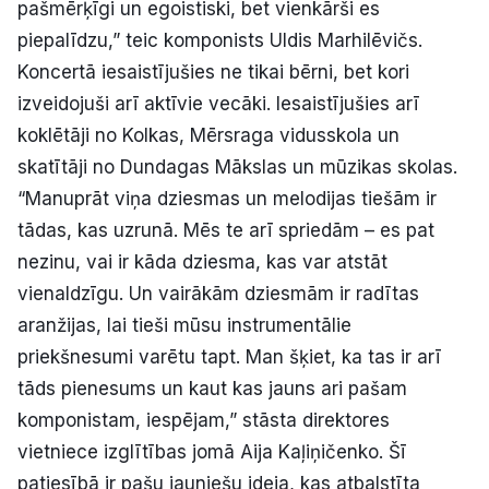
pašmērķīgi un egoistiski, bet vienkārši es
piepalīdzu,” teic komponists Uldis Marhilēvičs.
Koncertā iesaistījušies ne tikai bērni, bet kori
izveidojuši arī aktīvie vecāki. Iesaistījušies arī
koklētāji no Kolkas, Mērsraga vidusskola un
skatītāji no Dundagas Mākslas un mūzikas skolas.
“Manuprāt viņa dziesmas un melodijas tiešām ir
tādas, kas uzrunā. Mēs te arī spriedām – es pat
nezinu, vai ir kāda dziesma, kas var atstāt
vienaldzīgu. Un vairākām dziesmām ir radītas
aranžijas, lai tieši mūsu instrumentālie
priekšnesumi varētu tapt. Man šķiet, ka tas ir arī
tāds pienesums un kaut kas jauns ari pašam
komponistam, iespējam,” stāsta direktores
vietniece izglītības jomā Aija Kaļiņičenko. Šī
patiesībā ir pašu jauniešu ideja, kas atbalstīta