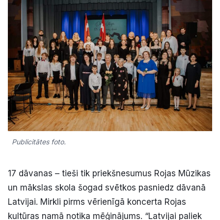
Kultūra
Bizness
Video
Vieta
Publicitātes foto.
Sludinājumi
17 dāvanas – tieši tik priekšnesumus Rojas Mūzikas
Pasākumi
un mākslas skola šogad svētkos pasniedz dāvanā
Latvijai. Mirkli pirms vērienīgā koncerta Rojas
Reklāma
kultūras namā notika mēģinājums. “Latvijai paliek