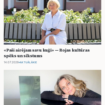
«Paši airējam savu kuģi» — Rojas kultūras
spēks un sīkstums
14.07.2026
AKTUĀLĀKIE