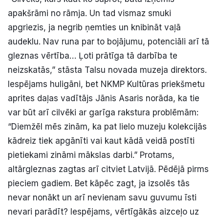
apakšrāmi no rāmja. Un tad vismaz smuki
apgriezis, ja negrib ņemties un knibināt vaļā
audeklu. Nav runa par to bojājumu, potenciāli arī tā
gleznas vērtība… Ļoti prātīga tā darbība te
neizskatās,” stāsta Talsu novada muzeja direktors.
Iespējams huligāni, bet NKMP Kultūras priekšmetu
aprites daļas vadītājs Jānis Asaris norāda, ka tie
var būt arī cilvēki ar garīga rakstura problēmām:
“Diemžēl mēs zinām, ka pat lielo muzeju kolekcijās
kādreiz tiek apgānīti vai kaut kādā veidā postīti
pietiekami zināmi mākslas darbi.” Protams,
altārgleznas zagtas arī citviet Latvijā. Pēdējā pirms
pieciem gadiem. Bet kāpēc zagt, ja izsolēs tās
nevar nonākt un arī nevienam savu guvumu īsti
nevari parādīt? Iespējams, vērtīgākās aizceļo uz