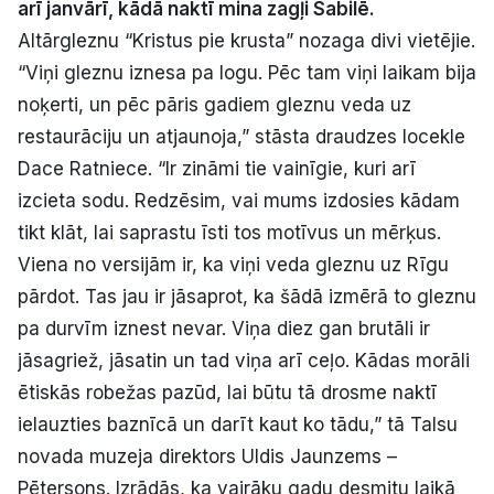
arī janvārī, kādā naktī mina zagļi Sabilē.
Politiskā reklāma
Altārgleznu “Kristus pie krusta” nozaga divi vietējie.
“Viņi gleznu iznesa pa logu. Pēc tam viņi laikam bija
Par mums
noķerti, un pēc pāris gadiem gleznu veda uz
restaurāciju un atjaunoja,” stāsta draudzes locekle
Kontakti
Dace Ratniece. “Ir zināmi tie vainīgie, kuri arī
Ziņo redakcijai
izcieta sodu. Redzēsim, vai mums izdosies kādam
tikt klāt, lai saprastu īsti tos motīvus un mērķus.
Viena no versijām ir, ka viņi veda gleznu uz Rīgu
Facebook
Instagram
YouTube
pārdot. Tas jau ir jāsaprot, ka šādā izmērā to gleznu
pa durvīm iznest nevar. Viņa diez gan brutāli ir
E-avīze
Abonē
jāsagriež, jāsatin un tad viņa arī ceļo. Kādas morāli
ētiskās robežas pazūd, lai būtu tā drosme naktī
ielauzties baznīcā un darīt kaut ko tādu,” tā Talsu
novada muzeja direktors Uldis Jaunzems –
Pētersons. Izrādās, ka vairāku gadu desmitu laikā