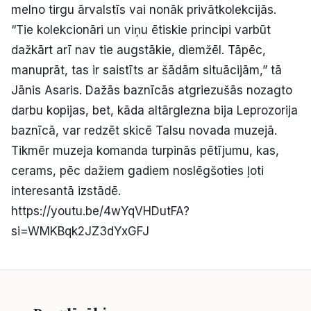
melno tirgu ārvalstīs vai nonāk privātkolekcijās.
“Tie kolekcionāri un viņu ētiskie principi varbūt
dažkārt arī nav tie augstākie, diemžēl. Tāpēc,
manuprāt, tas ir saistīts ar šādām situācijām,” tā
Jānis Asaris. Dažās baznīcās atgriezušās nozagto
darbu kopijas, bet, kāda altārglezna bija Leprozorija
baznīcā, var redzēt skicē Talsu novada muzejā.
Tikmēr muzeja komanda turpinās pētījumu, kas,
cerams, pēc dažiem gadiem noslēgšoties ļoti
interesantā izstādē.
https://youtu.be/4wYqVHDutFA?
si=WMKBqk2JZ3dYxGFJ