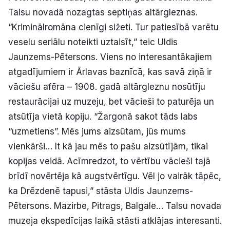
Talsu novadā nozagtas septiņas altārgleznas.
“Kriminālromāna cienīgi sižeti. Tur patiesībā varētu
veselu seriālu noteikti uztaisīt,” teic Uldis
Jaunzems-Pētersons. Viens no interesantākajiem
atgadījumiem ir Ārlavas baznīcā, kas savā ziņā ir
vāciešu afēra – 1908. gadā altārgleznu nosūtīju
restaurācijai uz muzeju, bet vācieši to paturēja un
atsūtīja vietā kopiju. “Žargonā sakot tāds labs
“uzmetiens”. Mēs jums aizsūtam, jūs mums
vienkārši… It kā jau mēs to pašu aizsūtījām, tikai
kopijas veidā. Acīmredzot, to vērtību vācieši tajā
brīdī novērtēja kā augstvērtīgu. Vēl jo vairāk tāpēc,
ka Drēzdenē tapusi,” stāsta Uldis Jaunzems-
Pētersons. Mazirbe, Pitrags, Balgale… Talsu novada
muzeja ekspedīcijas laikā stāsti atklājas interesanti.