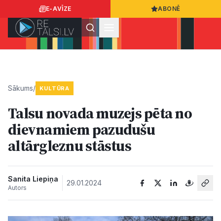
E-AVĪZE
ABONĒ
Ielogoties
Ziņo
App Store
Google Play
Sākums
/
KULTŪRA
Talsu novada muzejs pēta no
Ziņas
dievnamiem pazudušu
altārgleznu stāstus
Sabiedrība
Dzīvesstils
Sanita Liepiņa
29.01.2024
Autors
Sports