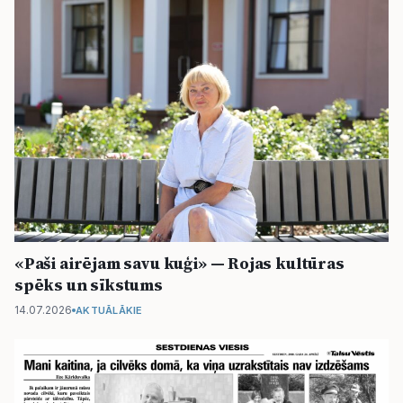
«Paši airējam savu kuģi» — Rojas kultūras
spēks un sīkstums
14.07.2026
AKTUĀLĀKIE