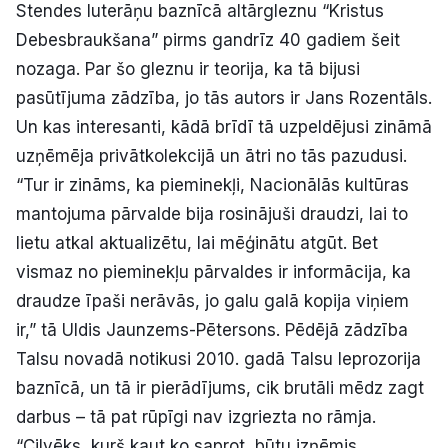
Stendes luterāņu baznīcā altārgleznu “Kristus
Debesbraukšana” pirms gandrīz 40 gadiem šeit
nozaga. Par šo gleznu ir teorija, ka tā bijusi
pasūtījuma zādzība, jo tās autors ir Jans Rozentāls.
Un kas interesanti, kādā brīdī tā uzpeldējusi zināmā
uzņēmēja privātkolekcijā un ātri no tās pazudusi.
“Tur ir zināms, ka pieminekļi, Nacionālās kultūras
mantojuma pārvalde bija rosinājuši draudzi, lai to
lietu atkal aktualizētu, lai mēģinātu atgūt. Bet
vismaz no pieminekļu pārvaldes ir informācija, ka
draudze īpaši nerāvās, jo galu galā kopija viņiem
ir,” tā Uldis Jaunzems-Pētersons. Pēdējā zādzība
Talsu novadā notikusi 2010. gadā Talsu leprozorija
baznīcā, un tā ir pierādījums, cik brutāli mēdz zagt
darbus – tā pat rūpīgi nav izgriezta no rāmja.
“Cilvēks, kurš kaut ko saprot, būtu izņēmis