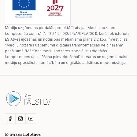
Mediju uzņēmums piedalās projektā "Latvijas Mediju nozares
kompetenču centrs" (Nr. 2.2.1.5.i.0/2/24/A/CFLA/001), kurš tiek īstenots
ES Atveseļošanas un noturības mehānisma plāna 2.2.1.5.i. investīcijas
"Mediju nozares uzņēmumu digitālās transformācijas veicināšana"
pasākumā "Mācības mediju nozares speciālistu digitālās
kompetences un zināšanu pilnveidošanai" ietvaros un saņem atbalstu
mediju speciālistu apmācībām un digitālās attīstības modernizācijai.
E-avīzes lietotnes