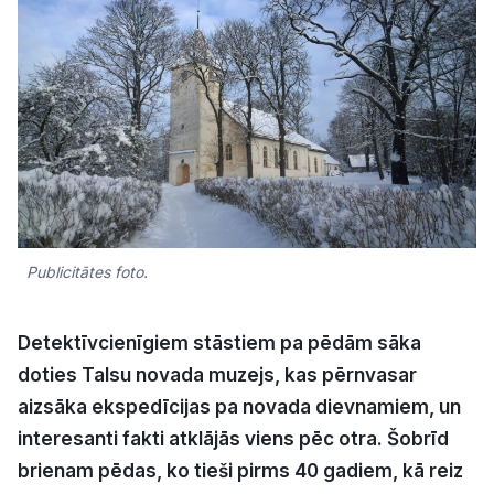
Kultūra
Bizness
Video
Vieta
Publicitātes foto.
Detektīvcienīgiem stāstiem pa pēdām sāka
Sludinājumi
doties Talsu novada muzejs, kas pērnvasar
aizsāka ekspedīcijas pa novada dievnamiem, un
Pasākumi
interesanti fakti atklājās viens pēc otra. Šobrīd
Reklāma
brienam pēdas, ko tieši pirms 40 gadiem, kā reiz