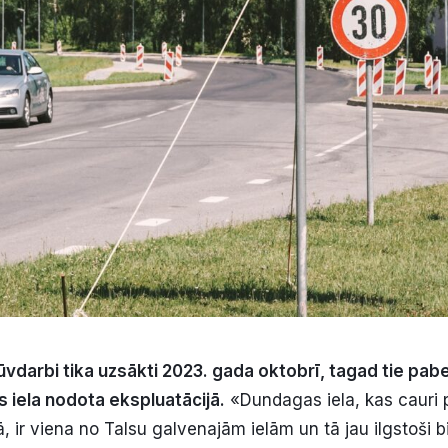
vdarbi tika uzsākti 2023. gada oktobrī, tagad tie pabe
 iela nodota ekspluatācijā.
«Dundagas iela, kas cauri pi
 ir viena no Talsu galvenajām ielām un tā jau ilgstoši bij