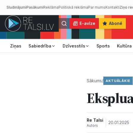
Sludinājumi
Pasākumi
Reklāma
Politiskā reklāma
Par mums
Kontakti
Ziņo re
E-avīze
Abonē
Ziņas
Sabiedrība
Dzīvesstils
Sports
Kultūra
Sākums
/
AKTUĀLĀKIE
Eksplua
Re Talsi
20.01.2025
Autors