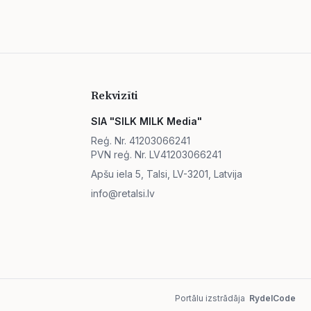
Rekvizīti
SIA "SILK MILK Media"
Reģ. Nr. 41203066241
PVN reģ. Nr. LV41203066241
Apšu iela 5, Talsi, LV-3201, Latvija
info@retalsi.lv
Portālu izstrādāja
RydelCode