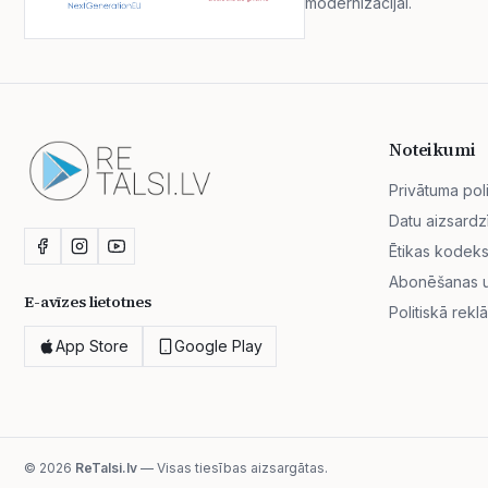
modernizācijai.
Noteikumi
Privātuma poli
Datu aizsardz
Ētikas kodek
Abonēšanas un
E-avīzes lietotnes
Politiskā rekl
App Store
Google Play
© 2026
ReTalsi.lv
— Visas tiesības aizsargātas.