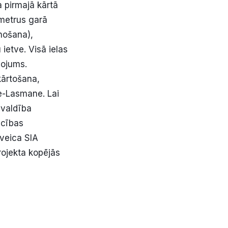
a pirmajā kārtā
 metrus garā
nošana),
ietve. Visā ielas
mojums.
kārtošana,
e-Lasmane. Lai
švaldība
ecības
veica SIA
rojekta kopējās