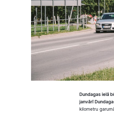
Dundagas ielā bū
janvārī Dundagas
kilometru garumā,