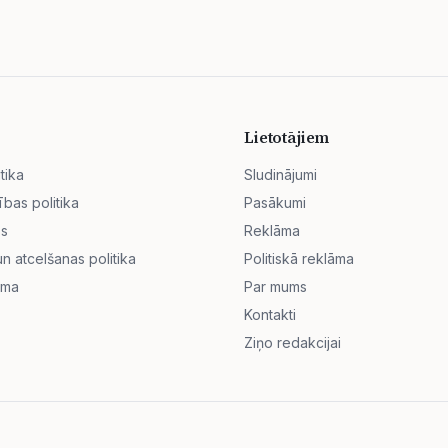
Lietotājiem
tika
Sludinājumi
ības politika
Pasākumi
ss
Reklāma
 atcelšanas politika
Politiskā reklāma
āma
Par mums
Kontakti
Ziņo redakcijai