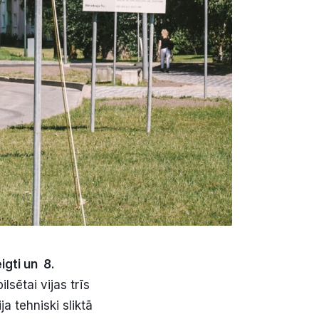
igti un 8.
lsētai vijas trīs
a tehniski sliktā