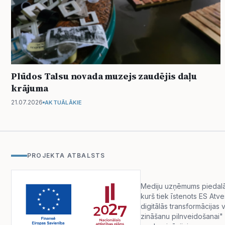
Plūdos Talsu novada muzejs zaudējis daļu
krājuma
21.07.2026
AKTUĀLĀKIE
PROJEKTA ATBALSTS
Mediju uzņēmums piedalās 
kurš tiek īstenots ES Atv
digitālās transformācija
zināšanu pilnveidošanai" 