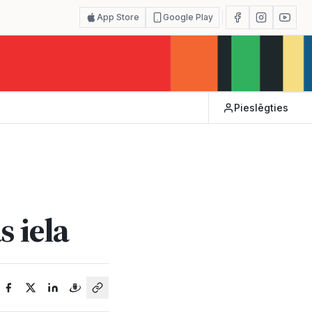
App Store
Google Play
Pieslēgties
 iela