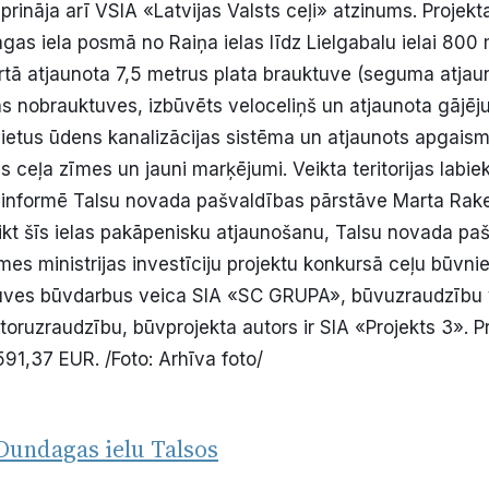
iprināja arī VSIA «Latvijas Valsts ceļi» atzinums. Projekt
as iela posmā no Raiņa ielas līdz Lielgabalu ielai 800
rtā atjaunota 7,5 metrus plata brauktuve (seguma atjau
s nobrauktuves, izbūvēts veloceliņš un atjaunota gājēju 
ietus ūdens kanalizācijas sistēma un atjaunots apgais
 ceļa zīmes un jauni marķējumi. Veikta teritorijas labie
informē Talsu novada pašvaldības pārstāve Marta Rak
ikt šīs ielas pakāpenisku atjaunošanu, Talsu novada pa
mes ministrijas investīciju projektu konkursā ceļu būvni
būves būvdarbus veica SIA «SC GRUPA», būvuzraudzību 
oruzraudzību, būvprojekta autors ir SIA «Projekts 3». P
91,37 EUR. /Foto: Arhīva foto/
undagas ielu Talsos