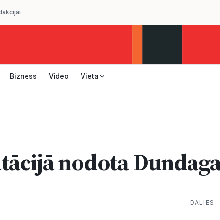
dakcijai
Bizness
Video
Vieta
tācijā nodota Dundagas
DALIES