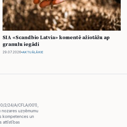
SIA «Scandbio Latvia» komentē ažiotāžu ap
granulu iegādi
29.07.2026
AKTUĀLĀKIE
i.0/2/24/A/CFLA/001),
diju nozares uzņēmumu
lās kompetences un
 attīstības