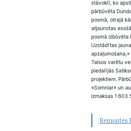
stāvoklī, ko apst
pārbūvēta Dundag
posmā, otrajā kā
atjaunotas esošā
posmā izbūvēta l
Uzstādītas jaunas
apzaļumošana,» 
Talsos varētu ve
piedalījās Satiks
projektiem. Pār
«Somniar» un aut
izmaksas 1 603 5
Remontēs D