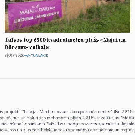
Talsos top 6500 kvadrātmetru plašs «Mājai un
Dārzam» veikals
29.07.2026
AKTUĀLĀKIE
projektā "Latvijas Mediju nozares kompetenču centrs" (Nr. 2.2.1.5.
eseļošanas un noturības mehānisma plāna 2.2.1.5.i. investīcijas "Me
s veicināšana" pasākumā "Mācības mediju nozares speciālistu digitā
ietvaros un saņem atbalstu mediju speciālistu apmācībām un digitālās