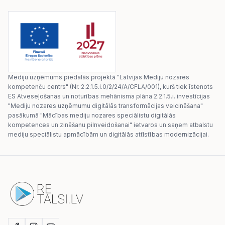
Mediju uzņēmums piedalās projektā "Latvijas Mediju nozares
kompetenču centrs" (Nr. 2.2.1.5.i.0/2/24/A/CFLA/001), kurš tiek īstenots
ES Atveseļošanas un noturības mehānisma plāna 2.2.1.5.i. investīcijas
"Mediju nozares uzņēmumu digitālās transformācijas veicināšana"
pasākumā "Mācības mediju nozares speciālistu digitālās
kompetences un zināšanu pilnveidošanai" ietvaros un saņem atbalstu
mediju speciālistu apmācībām un digitālās attīstības modernizācijai.