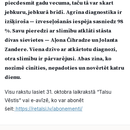
piecdesmit gadu vecuma, taču tā var skart
Politiskā reklāma
jebkuru, jebkurā brīdī. Agrīna diagnostika ir
izšķiroša — izveseļošanās iespēja sasniedz 98
Par mums
%. Savu pieredzi ar slimību atklāti stāsta
Kontakti
divas sievietes — Aļona Čihradze un Jolanta
Zandere. Viena dzīvo ar atkārtotu diagnozi,
Ziņo redakcijai
otra slimību ir pārvarējusi. Abas zina, ko
nozīmē cīnīties, nepadoties un novērtēt katru
Facebook
Instagram
YouTube
dienu.
E-avīze
Abonē
Visu rakstu lasiet 31. oktobra laikrakstā “Talsu
Vēstis” vai e-avīzē, ko var abonēt
šeit:
https://retalsi.lv/abonementi/