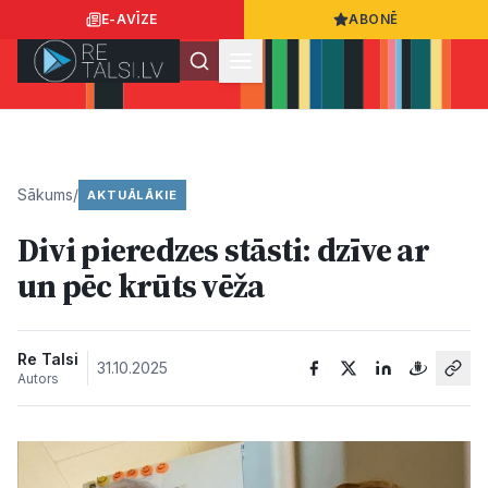
E-AVĪZE
ABONĒ
Ielogoties
Ziņo
App Store
Google Play
Sākums
/
AKTUĀLĀKIE
Divi pieredzes stāsti: dzīve ar
Ziņas
un pēc krūts vēža
Sabiedrība
Re Talsi
31.10.2025
Autors
Dzīvesstils
Sports