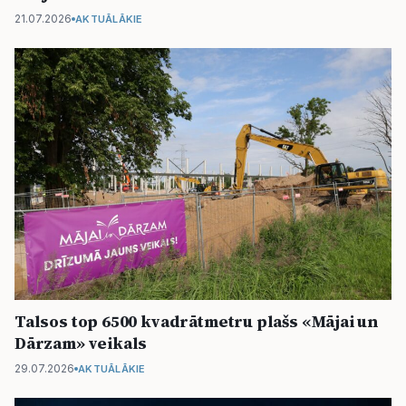
21.07.2026
AKTUĀLĀKIE
Talsos top 6500 kvadrātmetru plašs «Mājai un
Dārzam» veikals
29.07.2026
AKTUĀLĀKIE