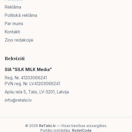
Reklāma
Politiskā reklāma
Par mums
Kontakti
Ziņo redakcijai
Rekvizīti
SIA "SILK MILK Media"
Reģ. Nr. 41203066241
PVN reģ. Nr. LV41203066241
Apšu iela 5, Talsi, LV-3201, Latvija
info@retalsi.lv
© 2026
ReTalsi.lv
— Visas tiesības aizsargātas.
Portālu izstrādāja
RydelCode