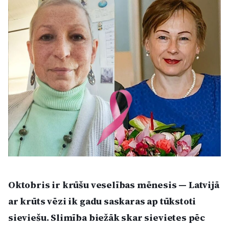
Kultūra
Bizness
Video
Vieta
Sludinājumi
Oktobris ir krūšu veselības mēnesis — Latvijā
Pasākumi
ar krūts vēzi ik gadu saskaras ap tūkstoti
Reklāma
sieviešu. Slimība biežāk skar sievietes pēc