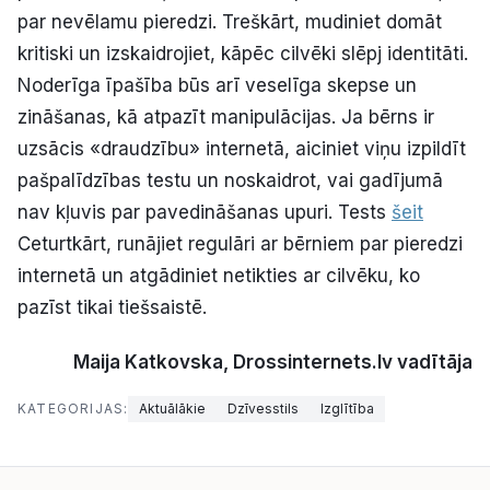
par nevēlamu pieredzi. Treškārt, mudiniet domāt
kritiski un izskaidrojiet, kāpēc cilvēki slēpj identitāti.
Noderīga īpašība būs arī veselīga skepse un
zināšanas, kā atpazīt manipulācijas. Ja bērns ir
uzsācis «draudzību» internetā, aiciniet viņu izpildīt
pašpalīdzības testu un noskaidrot, vai gadījumā
nav kļuvis par pavedināšanas upuri. Tests
šeit
Ceturtkārt, runājiet regulāri ar bērniem par pieredzi
internetā un atgādiniet netikties ar cilvēku, ko
pazīst tikai tiešsaistē.
Maija Katkovska, Drossinternets.lv vadītāja
KATEGORIJAS:
Aktuālākie
Dzīvesstils
Izglītība