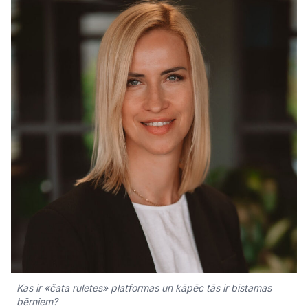
Kultūra
Bizness
Video
Vieta
Sludinājumi
Pasākumi
Kas ir «čata ruletes» platformas un kāpēc tās ir bīstamas
Reklāma
bērniem?