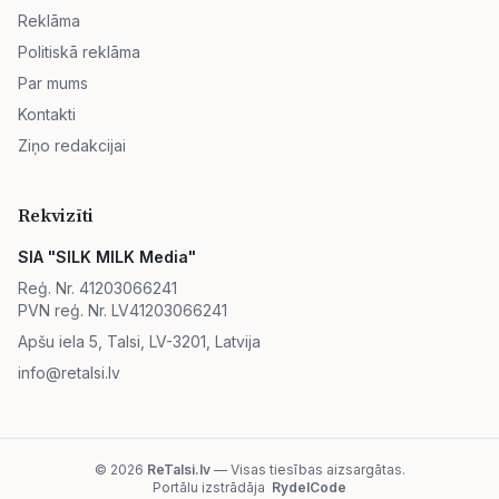
Reklāma
Politiskā reklāma
Par mums
Kontakti
Ziņo redakcijai
Rekvizīti
SIA "SILK MILK Media"
Reģ. Nr. 41203066241
PVN reģ. Nr. LV41203066241
Apšu iela 5, Talsi, LV-3201, Latvija
info@retalsi.lv
© 2026
ReTalsi.lv
— Visas tiesības aizsargātas.
Portālu izstrādāja
RydelCode