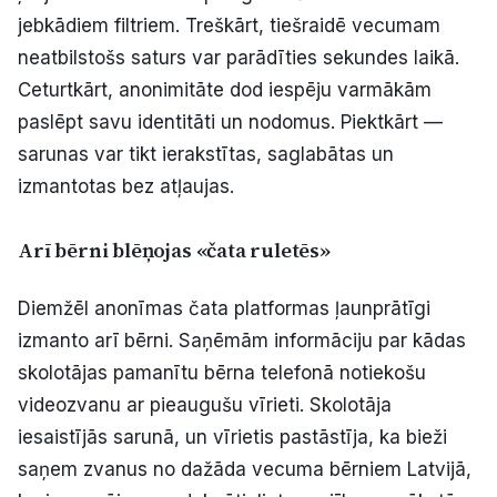
jebkādiem filtriem. Treškārt, tiešraidē vecumam
neatbilstošs saturs var parādīties sekundes laikā.
Ceturtkārt, anonimitāte dod iespēju varmākām
paslēpt savu identitāti un nodomus. Piektkārt —
sarunas var tikt ierakstītas, saglabātas un
izmantotas bez atļaujas.
Arī bērni blēņojas «čata ruletēs»
Diemžēl anonīmas čata platformas ļaunprātīgi
izmanto arī bērni. Saņēmām informāciju par kādas
skolotājas pamanītu bērna telefonā notiekošu
videozvanu ar pieaugušu vīrieti. Skolotāja
iesaistījās sarunā, un vīrietis pastāstīja, ka bieži
saņem zvanus no dažāda vecuma bērniem Latvijā,