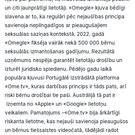
un citi ļaunprātīgi lietotāji. «Omegle» kļuva bēdīgi
slavena ar to, ka regulāri pēc nejaušības principa
savienoja nepilngadīgos ar pieaugušajiem
seksuālas saziņas kontekstā. 2022. gadā
«Omegle» fiksēja vairāk nekā 500 000 bērnu
seksuālās izmantošanas gadījumu. Rezultātā
uzņēmums nespēja garantēt lietotāju drošību un
izturēt juridisko spiedienu. Pēdējo gadu laikā
populāra kļuvusi Portugālē izstrādātā platforma
«Ome.tv», kuras darbības princips ir tāds pats, arī
riski bērnu drošībai tie paši. Austrālijā tā pat ir
izņemta no «Apple» un «Google» lietotņu
veikaliem. Pamatojums –«Ome.tv» bija ārkārtīgi
riskanta lietotne, kas nejauši savienoja pieaugušos
un bērnus tiešsaistes videočatā, tādējādi radot