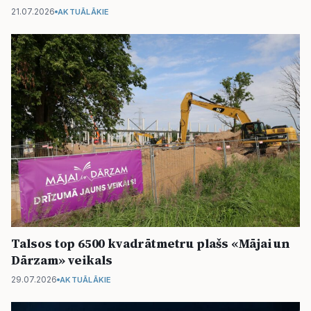
21.07.2026
AKTUĀLĀKIE
Talsos top 6500 kvadrātmetru plašs «Mājai un
Dārzam» veikals
29.07.2026
AKTUĀLĀKIE