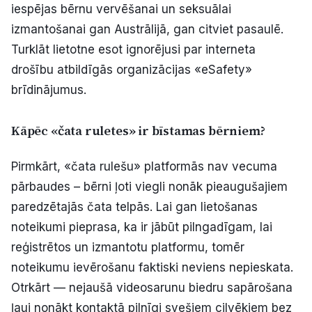
iespējas bērnu vervēšanai un seksuālai
izmantošanai gan Austrālijā, gan citviet pasaulē.
Turklāt lietotne esot ignorējusi par interneta
drošību atbildīgās organizācijas «eSafety»
brīdinājumus.
Kāpēc «čata ruletes» ir bīstamas bērniem?
Pirmkārt, «čata rulešu» platformās nav vecuma
pārbaudes – bērni ļoti viegli nonāk pieaugušajiem
paredzētajās čata telpās. Lai gan lietošanas
noteikumi pieprasa, ka ir jābūt pilngadīgam, lai
reģistrētos un izmantotu platformu, tomēr
noteikumu ievērošanu faktiski neviens nepieskata.
Otrkārt — nejaušā videosarunu biedru sapārošana
ļauj nonākt kontaktā pilnīgi svešiem cilvēkiem bez