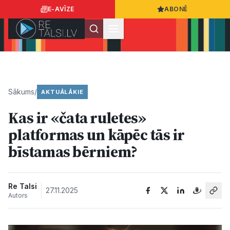
E-AVĪZE
ABONĒ
Ielogoties
Ziņo
App Store
Google Play
Sākums
/
AKTUĀLĀKIE
Kas ir «čata ruletes»
Ziņas
platformas un kāpēc tās ir
bīstamas bērniem?
Sabiedrība
Dzīvesstils
Re Talsi
27.11.2025
Autors
Sports