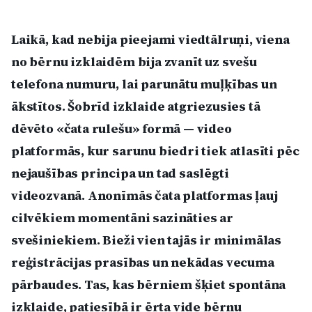
Politiskā reklāma
Laikā, kad nebija pieejami viedtālruņi, viena
Par mums
no bērnu izklaidēm bija zvanīt uz svešu
telefona numuru, lai parunātu muļķības un
Kontakti
ākstītos. Šobrīd izklaide atgriezusies tā
Ziņo redakcijai
dēvēto «čata rulešu» formā — video
platformās, kur sarunu biedri tiek atlasīti pēc
nejaušības principa un tad saslēgti
Facebook
Instagram
YouTube
videozvanā. Anonīmās čata platformas ļauj
cilvēkiem momentāni sazināties ar
E-avīze
Abonē
svešiniekiem. Bieži vien tajās ir minimālas
reģistrācijas prasības un nekādas vecuma
pārbaudes. Tas, kas bērniem šķiet spontāna
izklaide, patiesībā ir ērta vide bērnu