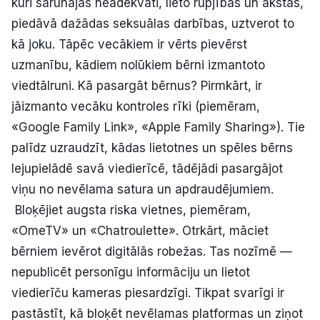
kuri sarunājas neadekvāti, lieto rupjības un ākstās,
piedāvā dažādas seksuālas darbības, uztverot to
kā joku. Tāpēc vecākiem ir vērts pievērst
uzmanību, kādiem nolūkiem bērni izmantoto
viedtālruni. Kā pasargāt bērnus? Pirmkārt, ir
jāizmanto vecāku kontroles rīki (piemēram,
«Google Family Link», «Apple Family Sharing»). Tie
palīdz uzraudzīt, kādas lietotnes un spēles bērns
lejupielādē savā viedierīcē, tādējādi pasargājot
viņu no nevēlama satura un apdraudējumiem.
Bloķējiet augsta riska vietnes, piemēram,
«OmeTV» un «Chatroulette». Otrkārt, māciet
bērniem ievērot digitālās robežas. Tas nozīmē —
nepublicēt personīgu informāciju un lietot
viedierīču kameras piesardzīgi. Tikpat svarīgi ir
pastāstīt, kā bloķēt nevēlamas platformas un ziņot