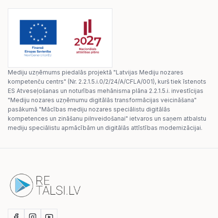
Mediju uzņēmums piedalās projektā "Latvijas Mediju nozares
kompetenču centrs" (Nr. 2.2.1.5.i.0/2/24/A/CFLA/001), kurš tiek īstenots
ES Atveseļošanas un noturības mehānisma plāna 2.2.1.5.i. investīcijas
"Mediju nozares uzņēmumu digitālās transformācijas veicināšana"
pasākumā "Mācības mediju nozares speciālistu digitālās
kompetences un zināšanu pilnveidošanai" ietvaros un saņem atbalstu
mediju speciālistu apmācībām un digitālās attīstības modernizācijai.