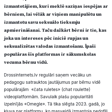
izmantotājiem, kuri meklē saziņas iespējas ar
bērniem, lai vēlāk ar viņiem manipulētu un
izmantotu savu seksuālo tieksmju
apmierināšanai. Taču dažkārt bērni ir tie, kas
joka un intereses pēc iniciē rupjas un
seksualizētas valodas izmantošanu. Īpaši
populāras šīs platformas ir sākumskolas
vecuma bērnu vidū.
Drossinternets.lv regulāri saņem vecāku un
pedagogu satrauktos jautājumus par bērnu vidē
populārajām «čata ruletes» (chat roulette)
videoplatformām. Savulaik plašu popularitāti
izpelnījās «Omegle». Tā tika slēgta 2023. gadā, jo
kļuva par platformu, ko masveidā izmantoja pedofili